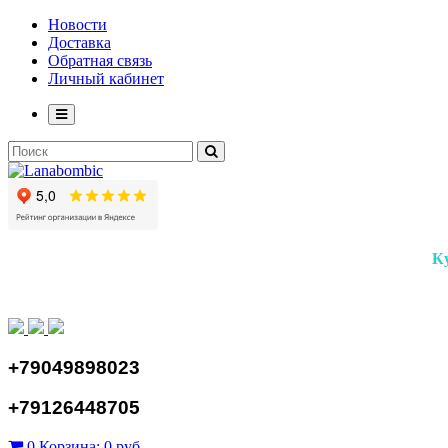
Новости
Доставка
Обратная связь
Личный кабинет
К
+79049898023
+79126448705
0
Корзина:
0 руб