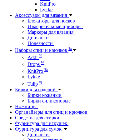
KnitPro
Lykke
Аксессуары для вязания
Блокаторы для носков
Измерительные приборы
Маркеры для вязания
Донышки
Полезности
%
Наборы спиц и крючков
%
Addi
%
Drops
%
KnitPro
Lykke
%
Tulip
Бирки для изделий
Бирки кожаные
Бирки силиконовые
Ножницы
Органайзеры для спиц и крючков
Средства для стирки
Фурнитура для игрушек
Фурнитура для сумок
Донышки