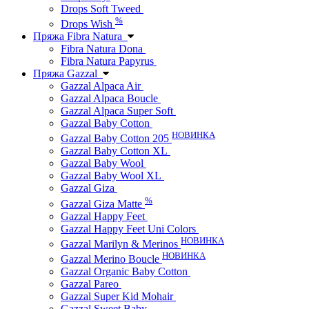
Drops Soft Tweed
%
Drops Wish
Пряжа Fibra Natura
Fibra Natura Dona
Fibra Natura Papyrus
Пряжа Gazzal
Gazzal Alpaca Air
Gazzal Alpaca Boucle
Gazzal Alpaca Super Soft
Gazzal Baby Cotton
НОВИНКА
Gazzal Baby Cotton 205
Gazzal Baby Cotton XL
Gazzal Baby Wool
Gazzal Baby Wool XL
Gazzal Giza
%
Gazzal Giza Matte
Gazzal Happy Feet
Gazzal Happy Feet Uni Colors
НОВИНКА
Gazzal Marilyn & Merinos
НОВИНКА
Gazzal Merino Boucle
Gazzal Organic Baby Cotton
Gazzal Pareo
Gazzal Super Kid Mohair
Gazzal Sweet Baby