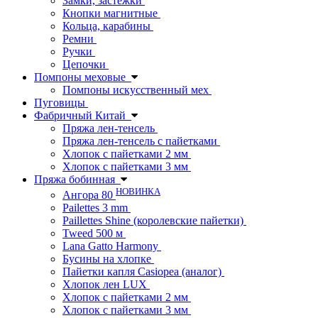
Замки, застежки
Кнопки магнитные
Кольца, карабины
Ремни
Ручки
Цепочки
Помпоны меховые
Помпоны искусственный мех
Пуговицы
Фабричный Китай
Пряжа лен-тенсель
Пряжа лен-тенсель с пайетками
Хлопок с пайетками 2 мм
Хлопок с пайетками 3 мм
Пряжа бобинная
НОВИНКА
Ангора 80
Pailettes 3 mm
Paillettes Shine (королевские пайетки)
Tweed 500 м
Lana Gatto Harmony
Бусины на хлопке
Пайетки капля Casiopea (аналог)
Хлопок лен LUX
Хлопок с пайетками 2 мм
Хлопок с пайетками 3 мм