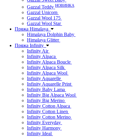
НОВИНКА
Gazzal Teddy
Gazzal Unicorn
Gazzal Wool 175
Gazzal Wool Star
Пряжа Himalaya
Himalaya Dolphin Baby
Himalaya Glitter
Пряжа Infinity
Infinity Air
Infinity Alpaca
Infinity Alpaca Boucle
Infinity Alpaca Silk
Infinity Alpaca Wool
Infinity Aquarelle
Infinity Aquarelle Print
Infinity Baby Lama
Infinity Big Alpaca Wool
Infinity Big Merino
Infinity Cotton Alpaca
Infinity Cotton Linen
Infinity Cotton Merino
Infinity Everyday
Infinity Harmony
Infinity Ideal