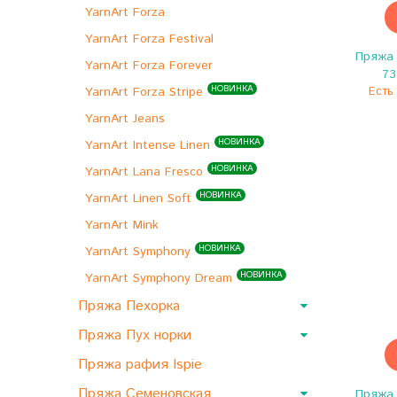
YarnArt Forza
YarnArt Forza Festival
Пряжа 
YarnArt Forza Forever
73
НОВИНКА
YarnArt Forza Stripe
Есть 
YarnArt Jeans
НОВИНКА
YarnArt Intense Linen
НОВИНКА
YarnArt Lana Fresco
НОВИНКА
YarnArt Linen Soft
YarnArt Mink
НОВИНКА
YarnArt Symphony
НОВИНКА
YarnArt Symphony Dream
Пряжа Пехорка
Пряжа Пух норки
Пряжа рафия Ispie
Пряжа Семеновская
Пряжа 