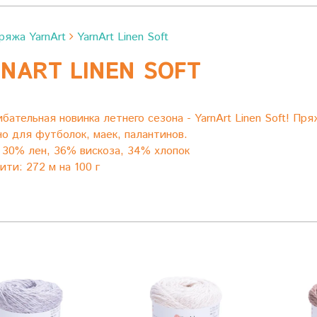
ряжа YarnArt
YarnArt Linen Soft
NART LINEN SOFT
%
бательная новинка летнего сезона - YarnArt Linen Soft! Пр
о для футболок, маек, палантинов.
:
30% лен, 36% вискоза, 34% хлопок
ити: 272 м на 100 г