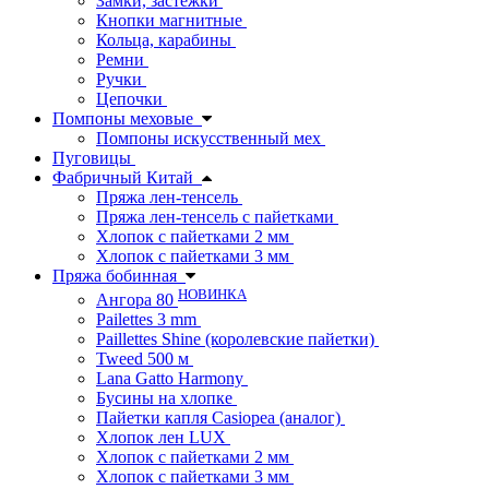
Замки, застежки
Кнопки магнитные
Кольца, карабины
Ремни
Ручки
Цепочки
Помпоны меховые
Помпоны искусственный мех
Пуговицы
Фабричный Китай
Пряжа лен-тенсель
Пряжа лен-тенсель с пайетками
Хлопок с пайетками 2 мм
Хлопок с пайетками 3 мм
Пряжа бобинная
НОВИНКА
Ангора 80
Pailettes 3 mm
Paillettes Shine (королевские пайетки)
Tweed 500 м
Lana Gatto Harmony
Бусины на хлопке
Пайетки капля Casiopea (аналог)
Хлопок лен LUX
Хлопок с пайетками 2 мм
Хлопок с пайетками 3 мм