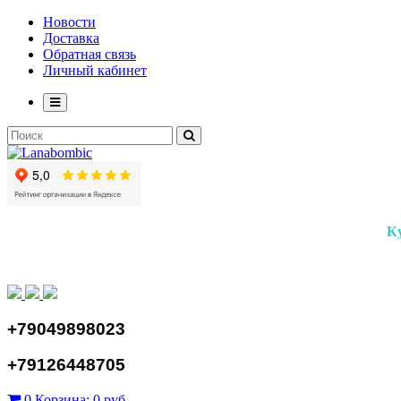
Новости
Доставка
Обратная связь
Личный кабинет
К
+79049898023
+79126448705
0
Корзина:
0 руб