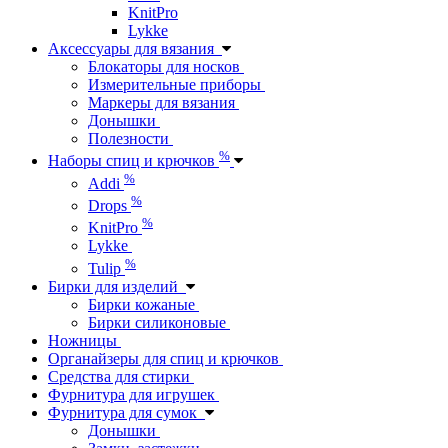
KnitPro
Lykke
Аксессуары для вязания
Блокаторы для носков
Измерительные приборы
Маркеры для вязания
Донышки
Полезности
%
Наборы спиц и крючков
%
Addi
%
Drops
%
KnitPro
Lykke
%
Tulip
Бирки для изделий
Бирки кожаные
Бирки силиконовые
Ножницы
Органайзеры для спиц и крючков
Средства для стирки
Фурнитура для игрушек
Фурнитура для сумок
Донышки