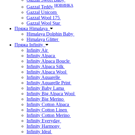
НОВИНКА
Gazzal Teddy
Gazzal Unicorn
Gazzal Wool 175
Gazzal Wool Star
Пряжа Himalaya
Himalaya Dolphin Baby
Himalaya Glitter
Пряжа Infinity
Infinity Air
Infinity Alpaca
Infinity Alpaca Boucle
Infinity Alpaca Silk
Infinity Alpaca Wool
Infinity Aquarelle
Infinity Aquarelle Print
Infinity Baby Lama
Infinity Big Alpaca Wool
Infinity Big Merino
Infinity Cotton Alpaca
Infinity Cotton Linen
Infinity Cotton Merino
Infinity Everyday
Infinity Harmony
Infinity Ideal