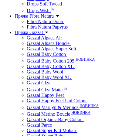
Drops Soft Tweed
%
Drops Wish
Пряжа Fibra Natura
Fibra Natura Dona
Fibra Natura Papyrus
Пряжа Gazzal
Gazzal Alpaca Air
Gazzal Alpaca Boucle
Gazzal Alpaca Super Soft
Gazzal Baby Cotton
НОВИНКА
Gazzal Baby Cotton 205
Gazzal Baby Cotton XL
Gazzal Baby Wool
Gazzal Baby Wool XL
Gazzal Giza
%
Gazzal Giza Matte
Gazzal Happy Feet
Gazzal Happy Feet Uni Colors
НОВИНКА
Gazzal Marilyn & Merinos
НОВИНКА
Gazzal Merino Boucle
Gazzal Organic Baby Cotton
Gazzal Pareo
Gazzal Super Kid Mohair
Gazzal Sweet Baby