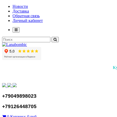
Новости
Доставка
Обратная связь
Личный кабинет
К
+79049898023
+79126448705
0
Корзина:
0 руб