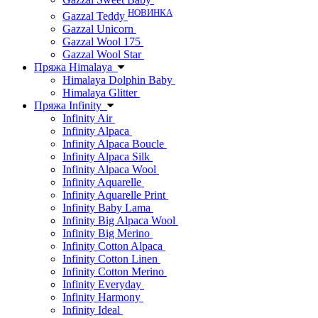
НОВИНКА
Gazzal Teddy
Gazzal Unicorn
Gazzal Wool 175
Gazzal Wool Star
Пряжа Himalaya
Himalaya Dolphin Baby
Himalaya Glitter
Пряжа Infinity
Infinity Air
Infinity Alpaca
Infinity Alpaca Boucle
Infinity Alpaca Silk
Infinity Alpaca Wool
Infinity Aquarelle
Infinity Aquarelle Print
Infinity Baby Lama
Infinity Big Alpaca Wool
Infinity Big Merino
Infinity Cotton Alpaca
Infinity Cotton Linen
Infinity Cotton Merino
Infinity Everyday
Infinity Harmony
Infinity Ideal