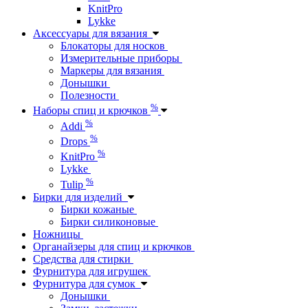
KnitPro
Lykke
Аксессуары для вязания
Блокаторы для носков
Измерительные приборы
Маркеры для вязания
Донышки
Полезности
%
Наборы спиц и крючков
%
Addi
%
Drops
%
KnitPro
Lykke
%
Tulip
Бирки для изделий
Бирки кожаные
Бирки силиконовые
Ножницы
Органайзеры для спиц и крючков
Средства для стирки
Фурнитура для игрушек
Фурнитура для сумок
Донышки