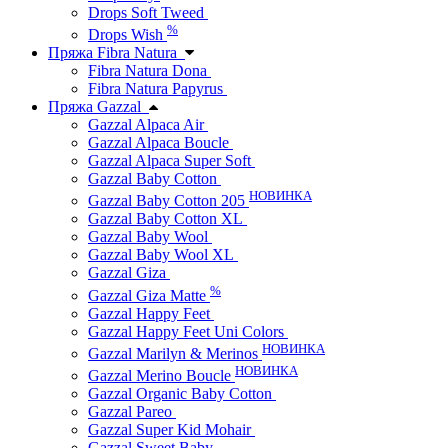
Drops Soft Tweed
%
Drops Wish
Пряжа Fibra Natura
Fibra Natura Dona
Fibra Natura Papyrus
Пряжа Gazzal
Gazzal Alpaca Air
Gazzal Alpaca Boucle
Gazzal Alpaca Super Soft
Gazzal Baby Cotton
НОВИНКА
Gazzal Baby Cotton 205
Gazzal Baby Cotton XL
Gazzal Baby Wool
Gazzal Baby Wool XL
Gazzal Giza
%
Gazzal Giza Matte
Gazzal Happy Feet
Gazzal Happy Feet Uni Colors
НОВИНКА
Gazzal Marilyn & Merinos
НОВИНКА
Gazzal Merino Boucle
Gazzal Organic Baby Cotton
Gazzal Pareo
Gazzal Super Kid Mohair
Gazzal Sweet Baby