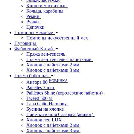
Замки, застежки
Кнопки магнитные
Кольца, карабины
Ремни
Ручки
Цепочки
Помпоны меховые
Помпоны искусственный мех
Пуговицы
Фабричный Китай
Пряжа лен-тенсель
Пряжа лен-тенсель с пайетками
Хлопок с пайетками 2 мм
Хлопок с пайетками 3 мм
Пряжа бобинная
НОВИНКА
Ангора 80
Pailettes 3 mm
Paillettes Shine (королевские пайетки)
Tweed 500 м
Lana Gatto Harmony
Бусины на хлопке
Пайетки капля Casiopea (аналог)
Хлопок лен LUX
Хлопок с пайетками 2 мм
Хлопок с пайетками 3 мм