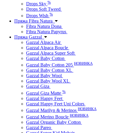
%
Drops Sky
Drops Soft Tweed
%
Drops Wish
Пряжа Fibra Natura
Fibra Natura Dona
Fibra Natura Papyrus
Пряжа Gazzal
Gazzal Alpaca Air
Gazzal Alpaca Boucle
Gazzal Alpaca Super Soft
Gazzal Baby Cotton
НОВИНКА
Gazzal Baby Cotton 205
Gazzal Baby Cotton XL
Gazzal Baby Wool
Gazzal Baby Wool XL
Gazzal Giza
%
Gazzal Giza Matte
Gazzal Happy Feet
Gazzal Happy Feet Uni Colors
НОВИНКА
Gazzal Marilyn & Merinos
НОВИНКА
Gazzal Merino Boucle
Gazzal Organic Baby Cotton
Gazzal Pareo
Gazzal Super Kid Mohair