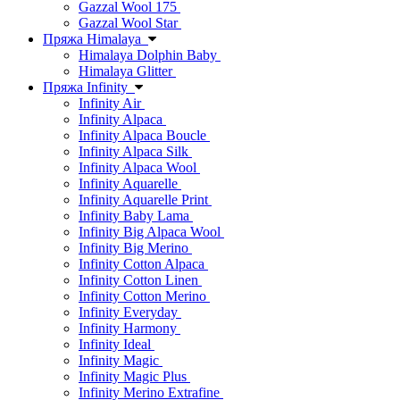
Gazzal Wool 175
Gazzal Wool Star
Пряжа Himalaya
Himalaya Dolphin Baby
Himalaya Glitter
Пряжа Infinity
Infinity Air
Infinity Alpaca
Infinity Alpaca Boucle
Infinity Alpaca Silk
Infinity Alpaca Wool
Infinity Aquarelle
Infinity Aquarelle Print
Infinity Baby Lama
Infinity Big Alpaca Wool
Infinity Big Merino
Infinity Cotton Alpaca
Infinity Cotton Linen
Infinity Cotton Merino
Infinity Everyday
Infinity Harmony
Infinity Ideal
Infinity Magic
Infinity Magic Plus
Infinity Merino Extrafine