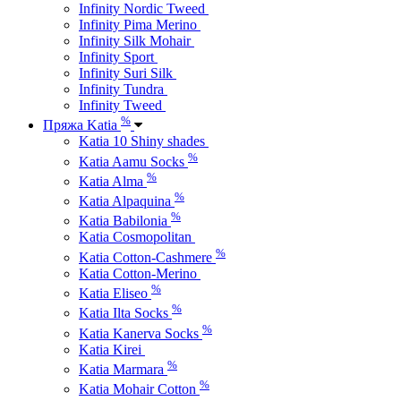
Infinity Nordic Tweed
Infinity Pima Merino
Infinity Silk Mohair
Infinity Sport
Infinity Suri Silk
Infinity Tundra
Infinity Tweed
%
Пряжа Katia
Katia 10 Shiny shades
%
Katia Aamu Socks
%
Katia Alma
%
Katia Alpaquina
%
Katia Babilonia
Katia Cosmopolitan
%
Katia Cotton-Cashmere
Katia Cotton-Merino
%
Katia Eliseo
%
Katia Ilta Socks
%
Katia Kanerva Socks
Katia Kirei
%
Katia Marmara
%
Katia Mohair Cotton