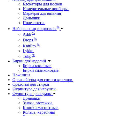
Блокаторы для носков
Измерительные приборы
Маркеры для вязания
Донышки
Полезности
%
Наборы спиц и крючков
%
Addi
%
Drops
%
KnitPro
Lykke
%
Tulip
Бирки для изделий
Бирки кожаные
Бирки силиконовые
Ножницы
Органайзеры для спиц и крючков
Средства для стирки
Фурнитура для игрушек
Фурнитура для сумок
Донышки
Замки, застежки
Кнопки магнитные
Кольца, карабины