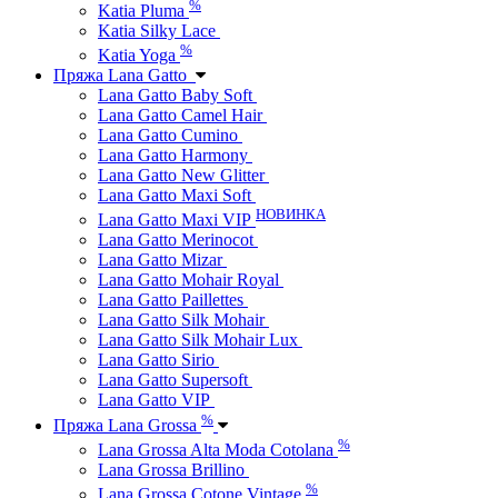
%
Katia Pluma
Katia Silky Lace
%
Katia Yoga
Пряжа Lana Gatto
Lana Gatto Baby Soft
Lana Gatto Camel Hair
Lana Gatto Cumino
Lana Gatto Harmony
Lana Gatto New Glitter
Lana Gatto Maxi Soft
НОВИНКА
Lana Gatto Maxi VIP
Lana Gatto Merinocot
Lana Gatto Mizar
Lana Gatto Mohair Royal
Lana Gatto Paillettes
Lana Gatto Silk Mohair
Lana Gatto Silk Mohair Lux
Lana Gatto Sirio
Lana Gatto Supersoft
Lana Gatto VIP
%
Пряжа Lana Grossa
%
Lana Grossa Alta Moda Cotolana
Lana Grossa Brillino
%
Lana Grossa Cotone Vintage