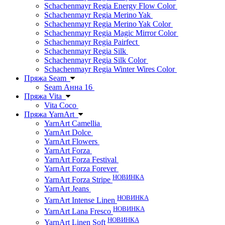
Schachenmayr Regia Energy Flow Color
Schachenmayr Regia Merino Yak
Schachenmayr Regia Merino Yak Color
Schachenmayr Regia Magic Mirror Color
Schachenmayr Regia Pairfect
Schachenmayr Regia Silk
Schachenmayr Regia Silk Color
Schachenmayr Regia Winter Wires Color
Пряжа Seam
Seam Анна 16
Пряжа Vita
Vita Coco
Пряжа YarnArt
YarnArt Camellia
YarnArt Dolce
YarnArt Flowers
YarnArt Forza
YarnArt Forza Festival
YarnArt Forza Forever
НОВИНКА
YarnArt Forza Stripe
YarnArt Jeans
НОВИНКА
YarnArt Intense Linen
НОВИНКА
YarnArt Lana Fresco
НОВИНКА
YarnArt Linen Soft