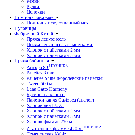
Ремни
Ручки
Цепочки
Помпоны меховые
Помпоны искусственный мех
Пуговицы
Фабричный Китай
Пряжа лен-тенсель
Пряжа лен-тенсель с пайетками
Хлопок с пайетками 2 мм
Хлопок с пайетками 3 мм
Пряжа бобинная
НОВИНКА
Ангора 80
Pailettes 3 mm
Paillettes Shine (королевские пайетки)
Tweed 500 м
Lana Gatto Harmony
Бусины на хлопке
Пайетки капля Casiopea (аналог)
Хлопок лен LUX
Хлопок с пайетками 2 мм
Хлопок с пайетками 3 мм
Хлопок фламме 250 м
НОВИНКА
Zaza хлопок фламме 420 м
Семеновская Kable