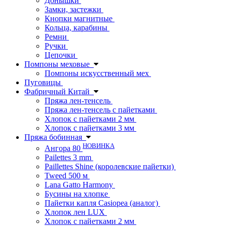
Донышки
Замки, застежки
Кнопки магнитные
Кольца, карабины
Ремни
Ручки
Цепочки
Помпоны меховые
Помпоны искусственный мех
Пуговицы
Фабричный Китай
Пряжа лен-тенсель
Пряжа лен-тенсель с пайетками
Хлопок с пайетками 2 мм
Хлопок с пайетками 3 мм
Пряжа бобинная
НОВИНКА
Ангора 80
Pailettes 3 mm
Paillettes Shine (королевские пайетки)
Tweed 500 м
Lana Gatto Harmony
Бусины на хлопке
Пайетки капля Casiopea (аналог)
Хлопок лен LUX
Хлопок с пайетками 2 мм