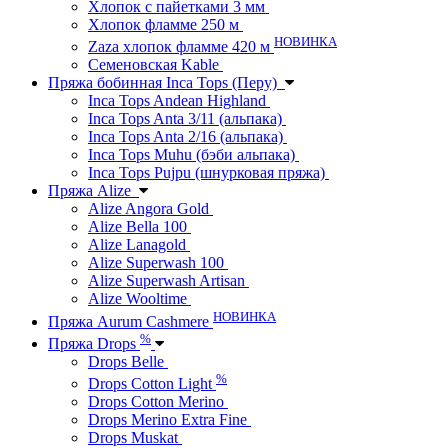
Хлопок с пайетками 3 мм
Хлопок фламме 250 м
НОВИНКА
Zaza хлопок фламме 420 м
Семеновская Kable
Пряжа бобинная Inca Tops (Перу)
Inca Tops Andean Highland
Inca Tops Anta 3/11 (альпака)
Inca Tops Anta 2/16 (альпака)
Inca Tops Muhu (бэби альпака)
Inca Tops Pujpu (шнурковая пряжа)
Пряжа Alize
Alize Angora Gold
Alize Bella 100
Alize Lanagold
Alize Superwash 100
Alize Superwash Artisan
Alize Wooltime
НОВИНКА
Пряжа Aurum Cashmere
%
Пряжа Drops
Drops Belle
%
Drops Cotton Light
Drops Cotton Merino
Drops Merino Extra Fine
Drops Muskat