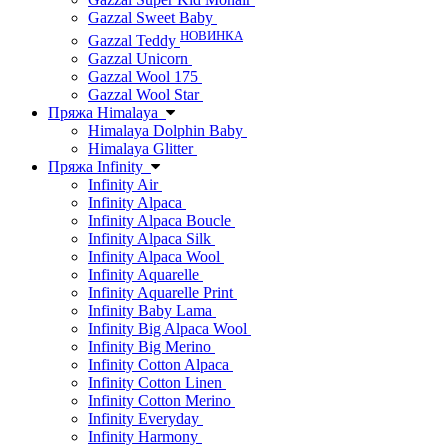
Gazzal Sweet Baby
НОВИНКА
Gazzal Teddy
Gazzal Unicorn
Gazzal Wool 175
Gazzal Wool Star
Пряжа Himalaya
Himalaya Dolphin Baby
Himalaya Glitter
Пряжа Infinity
Infinity Air
Infinity Alpaca
Infinity Alpaca Boucle
Infinity Alpaca Silk
Infinity Alpaca Wool
Infinity Aquarelle
Infinity Aquarelle Print
Infinity Baby Lama
Infinity Big Alpaca Wool
Infinity Big Merino
Infinity Cotton Alpaca
Infinity Cotton Linen
Infinity Cotton Merino
Infinity Everyday
Infinity Harmony