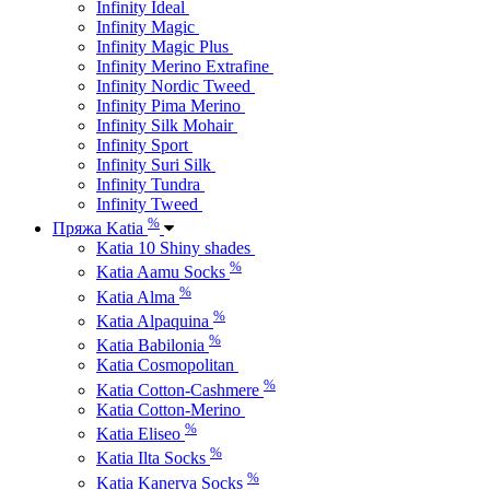
Infinity Ideal
Infinity Magic
Infinity Magic Plus
Infinity Merino Extrafine
Infinity Nordic Tweed
Infinity Pima Merino
Infinity Silk Mohair
Infinity Sport
Infinity Suri Silk
Infinity Tundra
Infinity Tweed
%
Пряжа Katia
Katia 10 Shiny shades
%
Katia Aamu Socks
%
Katia Alma
%
Katia Alpaquina
%
Katia Babilonia
Katia Cosmopolitan
%
Katia Cotton-Cashmere
Katia Cotton-Merino
%
Katia Eliseo
%
Katia Ilta Socks
%
Katia Kanerva Socks