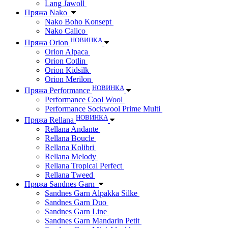
Lang Jawoll
Пряжа Nako
Nako Boho Konsept
Nako Calico
НОВИНКА
Пряжа Orion
Orion Alpaca
Orion Cotlin
Orion Kidsilk
Orion Merilon
НОВИНКА
Пряжа Performance
Performance Cool Wool
Performance Sockwool Prime Multi
НОВИНКА
Пряжа Rellana
Rellana Andante
Rellana Boucle
Rellana Kolibri
Rellana Melody
Rellana Tropical Perfect
Rellana Tweed
Пряжа Sandnes Garn
Sandnes Garn Alpakka Silke
Sandnes Garn Duo
Sandnes Garn Line
Sandnes Garn Mandarin Petit