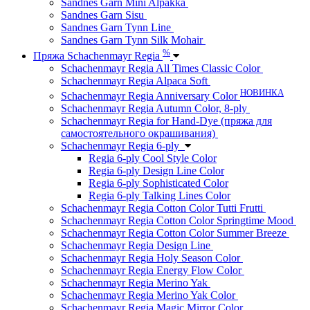
Sandnes Garn Mini Alpakka
Sandnes Garn Sisu
Sandnes Garn Tynn Line
Sandnes Garn Tynn Silk Mohair
%
Пряжа Schachenmayr Regia
Schachenmayr Regia All Times Classic Color
Schachenmayr Regia Alpaca Soft
НОВИНКА
Schachenmayr Regia Anniversary Color
Schachenmayr Regia Autumn Color, 8-ply
Schachenmayr Regia for Hand-Dye (пряжа для
самостоятельного окрашивания)
Schachenmayr Regia 6-ply
Regia 6-ply Cool Style Color
Regia 6-ply Design Line Color
Regia 6-ply Sophisticated Color
Regia 6-ply Talking Lines Color
Schachenmayr Regia Cotton Color Tutti Frutti
Schachenmayr Regia Cotton Color Springtime Mood
Schachenmayr Regia Cotton Color Summer Breeze
Schachenmayr Regia Design Line
Schachenmayr Regia Holy Season Color
Schachenmayr Regia Energy Flow Color
Schachenmayr Regia Merino Yak
Schachenmayr Regia Merino Yak Color
Schachenmayr Regia Magic Mirror Color