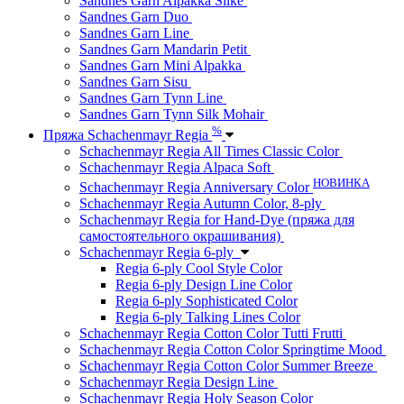
Sandnes Garn Alpakka Silke
Sandnes Garn Duo
Sandnes Garn Line
Sandnes Garn Mandarin Petit
Sandnes Garn Mini Alpakka
Sandnes Garn Sisu
Sandnes Garn Tynn Line
Sandnes Garn Tynn Silk Mohair
%
Пряжа Schachenmayr Regia
Schachenmayr Regia All Times Classic Color
Schachenmayr Regia Alpaca Soft
НОВИНКА
Schachenmayr Regia Anniversary Color
Schachenmayr Regia Autumn Color, 8-ply
Schachenmayr Regia for Hand-Dye (пряжа для
самостоятельного окрашивания)
Schachenmayr Regia 6-ply
Regia 6-ply Cool Style Color
Regia 6-ply Design Line Color
Regia 6-ply Sophisticated Color
Regia 6-ply Talking Lines Color
Schachenmayr Regia Cotton Color Tutti Frutti
Schachenmayr Regia Cotton Color Springtime Mood
Schachenmayr Regia Cotton Color Summer Breeze
Schachenmayr Regia Design Line
Schachenmayr Regia Holy Season Color