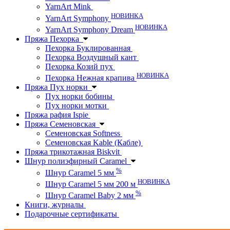
YarnArt Mink
НОВИНКА
YarnArt Symphony
НОВИНКА
YarnArt Symphony Dream
Пряжа Пехорка
Пехорка Буклированная
Пехорка Воздушный кант
Пехорка Козий пух
НОВИНКА
Пехорка Нежная крапива
Пряжа Пух норки
Пух норки бобины
Пух норки мотки
Пряжа рафия Ispie
Пряжа Семеновская
Семеновская Softness
Семеновская Kable (Кабле)
Пряжа трикотажная Biskvit
Шнур полиэфирный Caramel
%
Шнур Caramel 5 мм
НОВИНКА
Шнур Caramel 5 мм 200 м
%
Шнур Caramel Baby 2 мм
Книги, журналы
Подарочные сертификаты