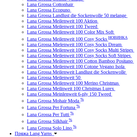
Lana Grossa Cottonhair
Lana Grossa Ecopuno
Lana Grossa Landlust die Sockenwolle 50 melange
Lana Grossa Meilenweit 100 Aktion
Lana Grossa Meilenweit 100 Tweed
Lana Grossa Meilenweit 100 Color Mix Soft
НОВИНКА
Lana Grossa Meilenweit 100 Cosy Socks
Lana Grossa Mielenweit 100 Cosy Socks Dream
Lana Grossa Meilenweit 100 Cosy Socks Multi Stripes
Lana Grossa Meilenweit 100 Cosy Socks Soft Stripes
Lana Grossa Meilenweit 100 Cotton Bamboo Positano
Lana Grossa Meilenweit 100 Cotone Vegano Isola
Lana Grossa Meilenweit Landlust die Sockenwolle
Lana Grossa Meilenweit 50
Lana Grossa Meilenweit 100 Merino Christmas
Lana Grossa Meilnweit 100 Christmas Lurex
Lana Grossa Meinlenweit 6-ply 150 Tweed
%
Lana Grossa Mohair Moda
%
Lana Grossa Per Fortuna
%
Lana Grossa Per Tutti
%
Lana Grossa Silkhair
%
Lana Grossa Solo Lino
Пряжа Lang Yarns