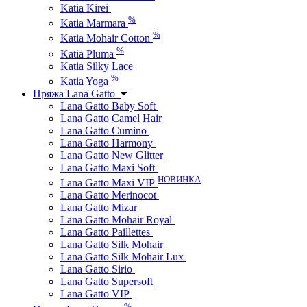
Katia Kirei
%
Katia Marmara
%
Katia Mohair Cotton
%
Katia Pluma
Katia Silky Lace
%
Katia Yoga
Пряжа Lana Gatto
Lana Gatto Baby Soft
Lana Gatto Camel Hair
Lana Gatto Cumino
Lana Gatto Harmony
Lana Gatto New Glitter
Lana Gatto Maxi Soft
НОВИНКА
Lana Gatto Maxi VIP
Lana Gatto Merinocot
Lana Gatto Mizar
Lana Gatto Mohair Royal
Lana Gatto Paillettes
Lana Gatto Silk Mohair
Lana Gatto Silk Mohair Lux
Lana Gatto Sirio
Lana Gatto Supersoft
Lana Gatto VIP
%