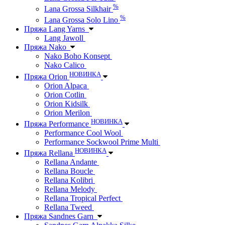
%
Lana Grossa Silkhair
%
Lana Grossa Solo Lino
Пряжа Lang Yarns
Lang Jawoll
Пряжа Nako
Nako Boho Konsept
Nako Calico
НОВИНКА
Пряжа Orion
Orion Alpaca
Orion Cotlin
Orion Kidsilk
Orion Merilon
НОВИНКА
Пряжа Performance
Performance Cool Wool
Performance Sockwool Prime Multi
НОВИНКА
Пряжа Rellana
Rellana Andante
Rellana Boucle
Rellana Kolibri
Rellana Melody
Rellana Tropical Perfect
Rellana Tweed
Пряжа Sandnes Garn