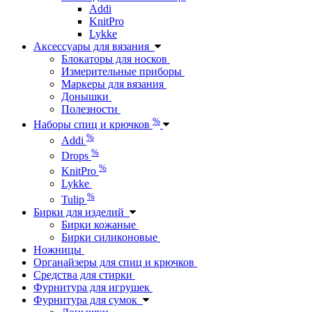
Addi
KnitPro
Lykke
Аксессуары для вязания
Блокаторы для носков
Измерительные приборы
Маркеры для вязания
Донышки
Полезности
%
Наборы спиц и крючков
%
Addi
%
Drops
%
KnitPro
Lykke
%
Tulip
Бирки для изделий
Бирки кожаные
Бирки силиконовые
Ножницы
Органайзеры для спиц и крючков
Средства для стирки
Фурнитура для игрушек
Фурнитура для сумок