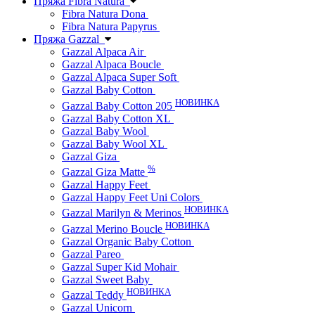
Пряжа Fibra Natura
Fibra Natura Dona
Fibra Natura Papyrus
Пряжа Gazzal
Gazzal Alpaca Air
Gazzal Alpaca Boucle
Gazzal Alpaca Super Soft
Gazzal Baby Cotton
НОВИНКА
Gazzal Baby Cotton 205
Gazzal Baby Cotton XL
Gazzal Baby Wool
Gazzal Baby Wool XL
Gazzal Giza
%
Gazzal Giza Matte
Gazzal Happy Feet
Gazzal Happy Feet Uni Colors
НОВИНКА
Gazzal Marilyn & Merinos
НОВИНКА
Gazzal Merino Boucle
Gazzal Organic Baby Cotton
Gazzal Pareo
Gazzal Super Kid Mohair
Gazzal Sweet Baby
НОВИНКА
Gazzal Teddy
Gazzal Unicorn