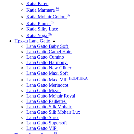
Katia Kirei
%
Katia Marmara
%
Katia Mohair Cotton
%
Katia Pluma
Katia Silky Lace
%
Katia Yoga
Пряжа Lana Gatto
Lana Gatto Baby Soft
Lana Gatto Camel Hair
Lana Gatto Cumino
Lana Gatto Harmony
Lana Gatto New Glitter
Lana Gatto Maxi Soft
НОВИНКА
Lana Gatto Maxi VIP
Lana Gatto Merinocot
Lana Gatto Mizar
Lana Gatto Mohair Royal
Lana Gatto Paillettes
Lana Gatto Silk Mohair
Lana Gatto Silk Mohair Lux
Lana Gatto Sirio
Lana Gatto Supersoft
Lana Gatto VIP
%