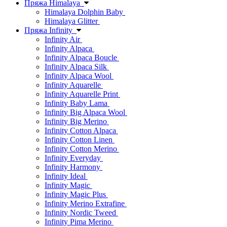
Пряжа Himalaya
Himalaya Dolphin Baby
Himalaya Glitter
Пряжа Infinity
Infinity Air
Infinity Alpaca
Infinity Alpaca Boucle
Infinity Alpaca Silk
Infinity Alpaca Wool
Infinity Aquarelle
Infinity Aquarelle Print
Infinity Baby Lama
Infinity Big Alpaca Wool
Infinity Big Merino
Infinity Cotton Alpaca
Infinity Cotton Linen
Infinity Cotton Merino
Infinity Everyday
Infinity Harmony
Infinity Ideal
Infinity Magic
Infinity Magic Plus
Infinity Merino Extrafine
Infinity Nordic Tweed
Infinity Pima Merino