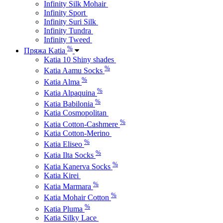
Infinity Silk Mohair
Infinity Sport
Infinity Suri Silk
Infinity Tundra
Infinity Tweed
%
Пряжа Katia
Katia 10 Shiny shades
%
Katia Aamu Socks
%
Katia Alma
%
Katia Alpaquina
%
Katia Babilonia
Katia Cosmopolitan
%
Katia Cotton-Cashmere
Katia Cotton-Merino
%
Katia Eliseo
%
Katia Ilta Socks
%
Katia Kanerva Socks
Katia Kirei
%
Katia Marmara
%
Katia Mohair Cotton
%
Katia Pluma
Katia Silky Lace