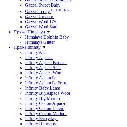
Gazzal Sweet Baby
НОВИНКА
Gazzal Teddy
Gazzal Unicorn
Gazzal Wool 175
Gazzal Wool Star
Пряжа Himalaya
Himalaya Dolphin Baby
Himalaya Glitter
Пряжа Infinity
Infinity Air
Infinity Alpaca
Infinity Alpaca Boucle
Infinity Alpaca Silk
Infinity Alpaca Wool
Infinity Aquarelle
Infinity Aquarelle Print
Infinity Baby Lama
Infinity Big Alpaca Wool
Infinity Big Merino
Infinity Cotton Alpaca
Infinity Cotton Linen
Infinity Cotton Merino
Infinity Everyday
Infinity Harmony