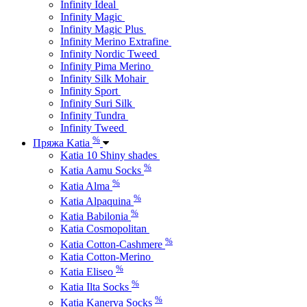
Infinity Ideal
Infinity Magic
Infinity Magic Plus
Infinity Merino Extrafine
Infinity Nordic Tweed
Infinity Pima Merino
Infinity Silk Mohair
Infinity Sport
Infinity Suri Silk
Infinity Tundra
Infinity Tweed
%
Пряжа Katia
Katia 10 Shiny shades
%
Katia Aamu Socks
%
Katia Alma
%
Katia Alpaquina
%
Katia Babilonia
Katia Cosmopolitan
%
Katia Cotton-Cashmere
Katia Cotton-Merino
%
Katia Eliseo
%
Katia Ilta Socks
%
Katia Kanerva Socks