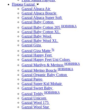
Пряжа Gazzal
Gazzal Alpaca Air
Gazzal Alpaca Boucle
Gazzal Alpaca Super Soft
Gazzal Baby Cotton
НОВИНКА
Gazzal Baby Cotton 205
Gazzal Baby Cotton XL
Gazzal Baby Wool
Gazzal Baby Wool XL
Gazzal Giza
%
Gazzal Giza Matte
Gazzal Happy Feet
Gazzal Happy Feet Uni Colors
НОВИНКА
Gazzal Marilyn & Merinos
НОВИНКА
Gazzal Merino Boucle
Gazzal Organic Baby Cotton
Gazzal Pareo
Gazzal Super Kid Mohair
Gazzal Sweet Baby
НОВИНКА
Gazzal Teddy
Gazzal Unicorn
Gazzal Wool 175
Gazzal Wool Star