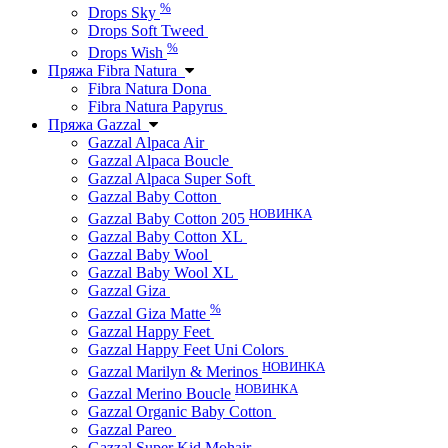
%
Drops Sky
Drops Soft Tweed
%
Drops Wish
Пряжа Fibra Natura
Fibra Natura Dona
Fibra Natura Papyrus
Пряжа Gazzal
Gazzal Alpaca Air
Gazzal Alpaca Boucle
Gazzal Alpaca Super Soft
Gazzal Baby Cotton
НОВИНКА
Gazzal Baby Cotton 205
Gazzal Baby Cotton XL
Gazzal Baby Wool
Gazzal Baby Wool XL
Gazzal Giza
%
Gazzal Giza Matte
Gazzal Happy Feet
Gazzal Happy Feet Uni Colors
НОВИНКА
Gazzal Marilyn & Merinos
НОВИНКА
Gazzal Merino Boucle
Gazzal Organic Baby Cotton
Gazzal Pareo
Gazzal Super Kid Mohair