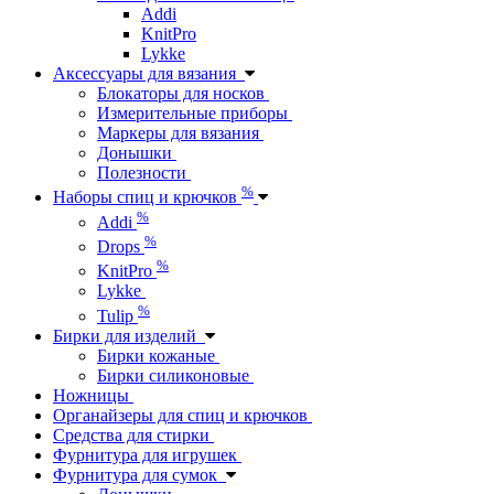
Addi
KnitPro
Lykke
Аксессуары для вязания
Блокаторы для носков
Измерительные приборы
Маркеры для вязания
Донышки
Полезности
%
Наборы спиц и крючков
%
Addi
%
Drops
%
KnitPro
Lykke
%
Tulip
Бирки для изделий
Бирки кожаные
Бирки силиконовые
Ножницы
Органайзеры для спиц и крючков
Средства для стирки
Фурнитура для игрушек
Фурнитура для сумок