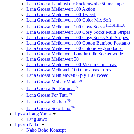
Lana Grossa Landlust die Sockenwolle 50 melange
Lana Grossa Meilenweit 100 Aktion
Lana Grossa Meilenweit 100 Tweed
Lana Grossa Meilenweit 100 Color Mix Soft
НОВИНКА
Lana Grossa Meilenweit 100 Cosy Socks
Lana Grossa Meilenweit 100 Cosy Socks Multi Stripes
Lana Grossa Meilenweit 100 Cosy Socks Soft Stripes
Lana Grossa Meilenweit 100 Cotton Bamboo Positano
Lana Grossa Meilenweit 100 Cotone Vegano Isola
Lana Grossa Meilenweit Landlust die Sockenwolle
Lana Grossa Meilenweit 50
Lana Grossa Meilenweit 100 Merino Christmas
Lana Grossa Meilnweit 100 Christmas Lurex
Lana Grossa Meinlenweit 6-ply 150 Tweed
%
Lana Grossa Mohair Moda
%
Lana Grossa Per Fortuna
%
Lana Grossa Per Tutti
%
Lana Grossa Silkhair
%
Lana Grossa Solo Lino
Пряжа Lang Yarns
Lang Jawoll
Пряжа Nako
Nako Boho Konsept