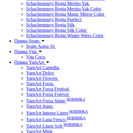
Schachenmayr Regia Merino Yak
Schachenmayr Regia Merino Yak Color
Schachenmayr Regia Magic Mirror Color
Schachenmayr Regia Pairfect
Schachenmayr Regia Silk
Schachenmayr Regia Silk Color
Schachenmayr Regia Winter Wires Color
Пряжа Seam
Seam Анна 16
Пряжа Vita
Vita Coco
Пряжа YarnArt
YarnArt Camellia
YarnArt Dolce
YarnArt Flowers
YarnArt Forza
YarnArt Forza Festival
YarnArt Forza Forever
НОВИНКА
YarnArt Forza Stripe
YarnArt Jeans
НОВИНКА
YarnArt Intense Linen
НОВИНКА
YarnArt Lana Fresco
НОВИНКА
YarnArt Linen Soft
YarnArt Mink