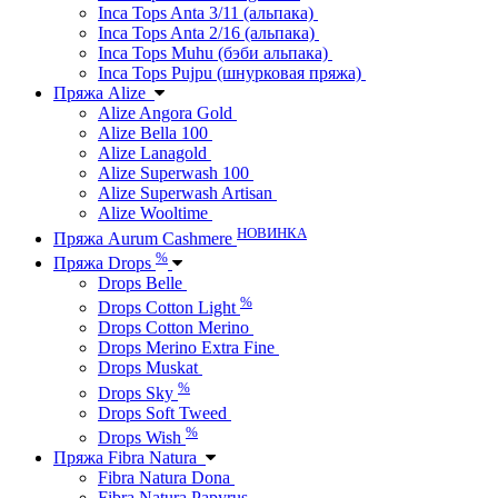
Inca Tops Anta 3/11 (альпака)
Inca Tops Anta 2/16 (альпака)
Inca Tops Muhu (бэби альпака)
Inca Tops Pujpu (шнурковая пряжа)
Пряжа Alize
Alize Angora Gold
Alize Bella 100
Alize Lanagold
Alize Superwash 100
Alize Superwash Artisan
Alize Wooltime
НОВИНКА
Пряжа Aurum Cashmere
%
Пряжа Drops
Drops Belle
%
Drops Cotton Light
Drops Cotton Merino
Drops Merino Extra Fine
Drops Muskat
%
Drops Sky
Drops Soft Tweed
%
Drops Wish
Пряжа Fibra Natura
Fibra Natura Dona
Fibra Natura Papyrus