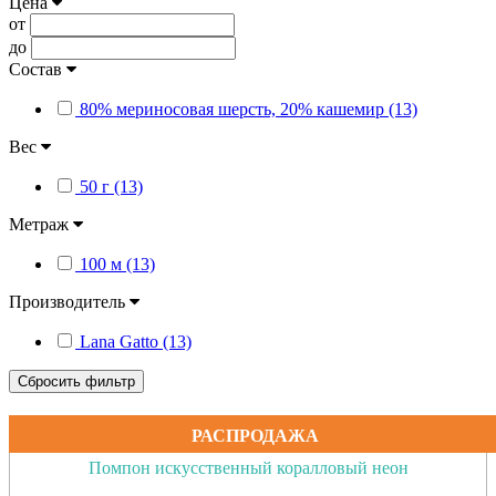
Цена
от
до
Состав
80% мериносовая шерсть, 20% кашемир (13)
Вес
50 г (13)
Метраж
100 м (13)
Производитель
Lana Gatto (13)
Сбросить фильтр
РАСПРОДАЖА
Помпон искусственный коралловый неон