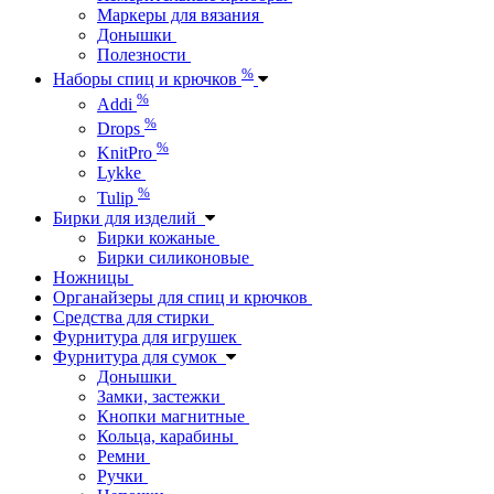
Маркеры для вязания
Донышки
Полезности
%
Наборы спиц и крючков
%
Addi
%
Drops
%
KnitPro
Lykke
%
Tulip
Бирки для изделий
Бирки кожаные
Бирки силиконовые
Ножницы
Органайзеры для спиц и крючков
Средства для стирки
Фурнитура для игрушек
Фурнитура для сумок
Донышки
Замки, застежки
Кнопки магнитные
Кольца, карабины
Ремни
Ручки