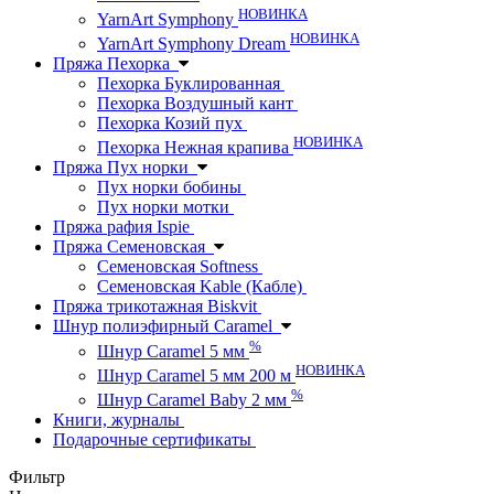
НОВИНКА
YarnArt Symphony
НОВИНКА
YarnArt Symphony Dream
Пряжа Пехорка
Пехорка Буклированная
Пехорка Воздушный кант
Пехорка Козий пух
НОВИНКА
Пехорка Нежная крапива
Пряжа Пух норки
Пух норки бобины
Пух норки мотки
Пряжа рафия Ispie
Пряжа Семеновская
Семеновская Softness
Семеновская Kable (Кабле)
Пряжа трикотажная Biskvit
Шнур полиэфирный Caramel
%
Шнур Caramel 5 мм
НОВИНКА
Шнур Caramel 5 мм 200 м
%
Шнур Caramel Baby 2 мм
Книги, журналы
Подарочные сертификаты
Фильтр