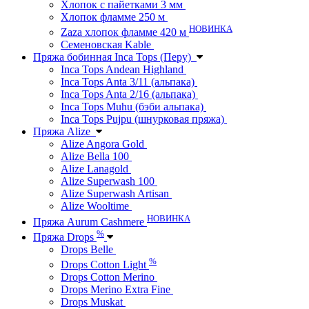
Хлопок с пайетками 3 мм
Хлопок фламме 250 м
НОВИНКА
Zaza хлопок фламме 420 м
Семеновская Kable
Пряжа бобинная Inca Tops (Перу)
Inca Tops Andean Highland
Inca Tops Anta 3/11 (альпака)
Inca Tops Anta 2/16 (альпака)
Inca Tops Muhu (бэби альпака)
Inca Tops Pujpu (шнурковая пряжа)
Пряжа Alize
Alize Angora Gold
Alize Bella 100
Alize Lanagold
Alize Superwash 100
Alize Superwash Artisan
Alize Wooltime
НОВИНКА
Пряжа Aurum Cashmere
%
Пряжа Drops
Drops Belle
%
Drops Cotton Light
Drops Cotton Merino
Drops Merino Extra Fine
Drops Muskat