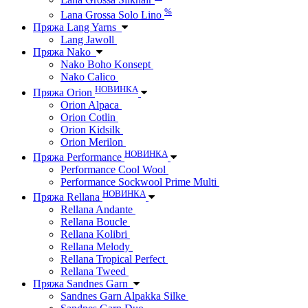
%
Lana Grossa Solo Lino
Пряжа Lang Yarns
Lang Jawoll
Пряжа Nako
Nako Boho Konsept
Nako Calico
НОВИНКА
Пряжа Orion
Orion Alpaca
Orion Cotlin
Orion Kidsilk
Orion Merilon
НОВИНКА
Пряжа Performance
Performance Cool Wool
Performance Sockwool Prime Multi
НОВИНКА
Пряжа Rellana
Rellana Andante
Rellana Boucle
Rellana Kolibri
Rellana Melody
Rellana Tropical Perfect
Rellana Tweed
Пряжа Sandnes Garn
Sandnes Garn Alpakka Silke