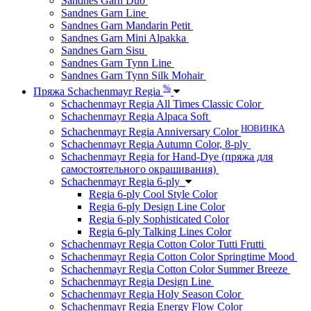
Sandnes Garn Duo
Sandnes Garn Line
Sandnes Garn Mandarin Petit
Sandnes Garn Mini Alpakka
Sandnes Garn Sisu
Sandnes Garn Tynn Line
Sandnes Garn Tynn Silk Mohair
%
Пряжа Schachenmayr Regia
Schachenmayr Regia All Times Classic Color
Schachenmayr Regia Alpaca Soft
НОВИНКА
Schachenmayr Regia Anniversary Color
Schachenmayr Regia Autumn Color, 8-ply
Schachenmayr Regia for Hand-Dye (пряжа для
самостоятельного окрашивания)
Schachenmayr Regia 6-ply
Regia 6-ply Cool Style Color
Regia 6-ply Design Line Color
Regia 6-ply Sophisticated Color
Regia 6-ply Talking Lines Color
Schachenmayr Regia Cotton Color Tutti Frutti
Schachenmayr Regia Cotton Color Springtime Mood
Schachenmayr Regia Cotton Color Summer Breeze
Schachenmayr Regia Design Line
Schachenmayr Regia Holy Season Color
Schachenmayr Regia Energy Flow Color