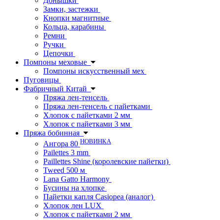
Донышки
Замки, застежки
Кнопки магнитные
Кольца, карабины
Ремни
Ручки
Цепочки
Помпоны меховые
Помпоны искусственный мех
Пуговицы
Фабричный Китай
Пряжа лен-тенсель
Пряжа лен-тенсель с пайетками
Хлопок с пайетками 2 мм
Хлопок с пайетками 3 мм
Пряжа бобинная
НОВИНКА
Ангора 80
Pailettes 3 mm
Paillettes Shine (королевские пайетки)
Tweed 500 м
Lana Gatto Harmony
Бусины на хлопке
Пайетки капля Casiopea (аналог)
Хлопок лен LUX
Хлопок с пайетками 2 мм