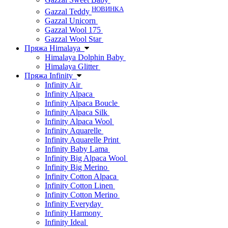
НОВИНКА
Gazzal Teddy
Gazzal Unicorn
Gazzal Wool 175
Gazzal Wool Star
Пряжа Himalaya
Himalaya Dolphin Baby
Himalaya Glitter
Пряжа Infinity
Infinity Air
Infinity Alpaca
Infinity Alpaca Boucle
Infinity Alpaca Silk
Infinity Alpaca Wool
Infinity Aquarelle
Infinity Aquarelle Print
Infinity Baby Lama
Infinity Big Alpaca Wool
Infinity Big Merino
Infinity Cotton Alpaca
Infinity Cotton Linen
Infinity Cotton Merino
Infinity Everyday
Infinity Harmony
Infinity Ideal