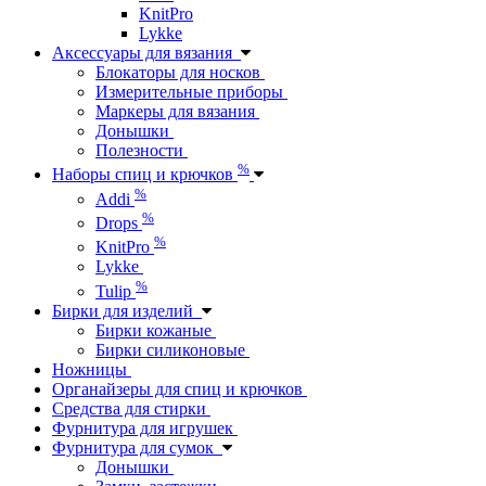
KnitPro
Lykke
Аксессуары для вязания
Блокаторы для носков
Измерительные приборы
Маркеры для вязания
Донышки
Полезности
%
Наборы спиц и крючков
%
Addi
%
Drops
%
KnitPro
Lykke
%
Tulip
Бирки для изделий
Бирки кожаные
Бирки силиконовые
Ножницы
Органайзеры для спиц и крючков
Средства для стирки
Фурнитура для игрушек
Фурнитура для сумок
Донышки