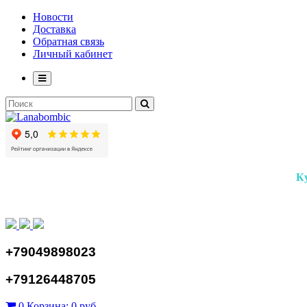
Новости
Доставка
Обратная связь
Личный кабинет
К
+79049898023
+79126448705
0
Корзина:
0 руб