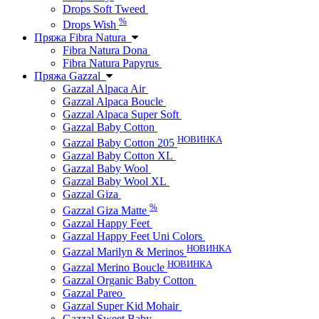
Drops Soft Tweed
%
Drops Wish
Пряжа Fibra Natura
Fibra Natura Dona
Fibra Natura Papyrus
Пряжа Gazzal
Gazzal Alpaca Air
Gazzal Alpaca Boucle
Gazzal Alpaca Super Soft
Gazzal Baby Cotton
НОВИНКА
Gazzal Baby Cotton 205
Gazzal Baby Cotton XL
Gazzal Baby Wool
Gazzal Baby Wool XL
Gazzal Giza
%
Gazzal Giza Matte
Gazzal Happy Feet
Gazzal Happy Feet Uni Colors
НОВИНКА
Gazzal Marilyn & Merinos
НОВИНКА
Gazzal Merino Boucle
Gazzal Organic Baby Cotton
Gazzal Pareo
Gazzal Super Kid Mohair
Gazzal Sweet Baby