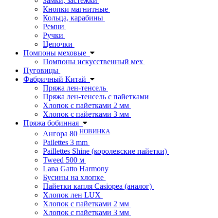
Замки, застежки
Кнопки магнитные
Кольца, карабины
Ремни
Ручки
Цепочки
Помпоны меховые
Помпоны искусственный мех
Пуговицы
Фабричный Китай
Пряжа лен-тенсель
Пряжа лен-тенсель с пайетками
Хлопок с пайетками 2 мм
Хлопок с пайетками 3 мм
Пряжа бобинная
НОВИНКА
Ангора 80
Pailettes 3 mm
Paillettes Shine (королевские пайетки)
Tweed 500 м
Lana Gatto Harmony
Бусины на хлопке
Пайетки капля Casiopea (аналог)
Хлопок лен LUX
Хлопок с пайетками 2 мм
Хлопок с пайетками 3 мм