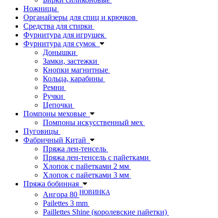
Ножницы
Органайзеры для спиц и крючков
Средства для стирки
Фурнитура для игрушек
Фурнитура для сумок
Донышки
Замки, застежки
Кнопки магнитные
Кольца, карабины
Ремни
Ручки
Цепочки
Помпоны меховые
Помпоны искусственный мех
Пуговицы
Фабричный Китай
Пряжа лен-тенсель
Пряжа лен-тенсель с пайетками
Хлопок с пайетками 2 мм
Хлопок с пайетками 3 мм
Пряжа бобинная
НОВИНКА
Ангора 80
Pailettes 3 mm
Paillettes Shine (королевские пайетки)