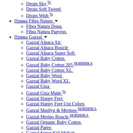
%
Drops Sky
Drops Soft Tweed
%
Drops Wish
Пряжа Fibra Natura
Fibra Natura Dona
Fibra Natura Papyrus
Пряжа Gazzal
Gazzal Alpaca Air
Gazzal Alpaca Boucle
Gazzal Alpaca Super Soft
Gazzal Baby Cotton
НОВИНКА
Gazzal Baby Cotton 205
Gazzal Baby Cotton XL
Gazzal Baby Wool
Gazzal Baby Wool XL
Gazzal Giza
%
Gazzal Giza Matte
Gazzal Happy Feet
Gazzal Happy Feet Uni Colors
НОВИНКА
Gazzal Marilyn & Merinos
НОВИНКА
Gazzal Merino Boucle
Gazzal Organic Baby Cotton
Gazzal Pareo
Gazzal Super Kid Mohair