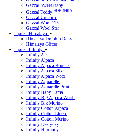
Gazzal Sweet Baby
НОВИНКА
Gazzal Teddy
Gazzal Unicorn
Gazzal Wool 175
Gazzal Wool Star
Пряжа Himalaya
Himalaya Dolphin Baby
Himalaya Glitter
Пряжа Infinity
Infinity Air
Infinity Alpaca
Infinity Alpaca Boucle
Infinity Alpaca Silk
Infinity Alpaca Wool
Infinity Aquarelle
Infinity Aquarelle Print
Infinity Baby Lama
Infinity Big Alpaca Wool
Infinity Big Merino
Infinity Cotton Alpaca
Infinity Cotton Linen
Infinity Cotton Merino
Infinity Everyday
Infinity Harmony