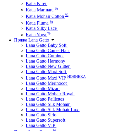
Katia Kirei
%
Katia Marmara
%
Katia Mohair Cotton
%
Katia Pluma
Katia Silky Lace
%
Katia Yoga
Пряжа Lana Gatto
Lana Gatto Baby Soft
Lana Gatto Camel Hair
Lana Gatto Cumino
Lana Gatto Harmony
Lana Gatto New Glitter
Lana Gatto Maxi Soft
НОВИНКА
Lana Gatto Maxi VIP
Lana Gatto Merinocot
Lana Gatto Mizar
Lana Gatto Mohair Royal
Lana Gatto Paillettes
Lana Gatto Silk Mohair
Lana Gatto Silk Mohair Lux
Lana Gatto Sirio
Lana Gatto Supersoft
Lana Gatto VIP
%