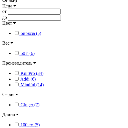
Фильтр
Цена
от
до
Цвет
бирюза (5)
Вес
50 г (6)
Производитель
KnitPro (34)
Addi (6)
Mindful (14)
Серия
Ginger (7)
Длина
100 см (5)