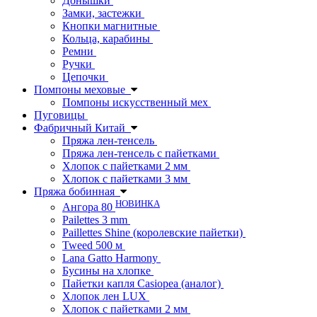
Донышки
Замки, застежки
Кнопки магнитные
Кольца, карабины
Ремни
Ручки
Цепочки
Помпоны меховые
Помпоны искусственный мех
Пуговицы
Фабричный Китай
Пряжа лен-тенсель
Пряжа лен-тенсель с пайетками
Хлопок с пайетками 2 мм
Хлопок с пайетками 3 мм
Пряжа бобинная
НОВИНКА
Ангора 80
Pailettes 3 mm
Paillettes Shine (королевские пайетки)
Tweed 500 м
Lana Gatto Harmony
Бусины на хлопке
Пайетки капля Casiopea (аналог)
Хлопок лен LUX
Хлопок с пайетками 2 мм