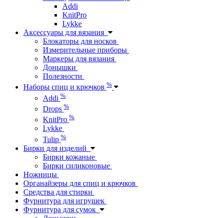
Addi
KnitPro
Lykke
Аксессуары для вязания
Блокаторы для носков
Измерительные приборы
Маркеры для вязания
Донышки
Полезности
%
Наборы спиц и крючков
%
Addi
%
Drops
%
KnitPro
Lykke
%
Tulip
Бирки для изделий
Бирки кожаные
Бирки силиконовые
Ножницы
Органайзеры для спиц и крючков
Средства для стирки
Фурнитура для игрушек
Фурнитура для сумок