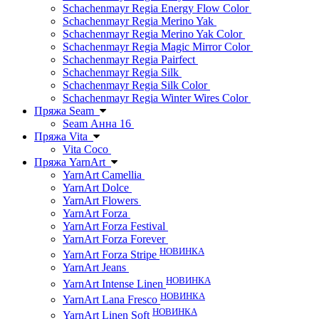
Schachenmayr Regia Energy Flow Color
Schachenmayr Regia Merino Yak
Schachenmayr Regia Merino Yak Color
Schachenmayr Regia Magic Mirror Color
Schachenmayr Regia Pairfect
Schachenmayr Regia Silk
Schachenmayr Regia Silk Color
Schachenmayr Regia Winter Wires Color
Пряжа Seam
Seam Анна 16
Пряжа Vita
Vita Coco
Пряжа YarnArt
YarnArt Camellia
YarnArt Dolce
YarnArt Flowers
YarnArt Forza
YarnArt Forza Festival
YarnArt Forza Forever
НОВИНКА
YarnArt Forza Stripe
YarnArt Jeans
НОВИНКА
YarnArt Intense Linen
НОВИНКА
YarnArt Lana Fresco
НОВИНКА
YarnArt Linen Soft