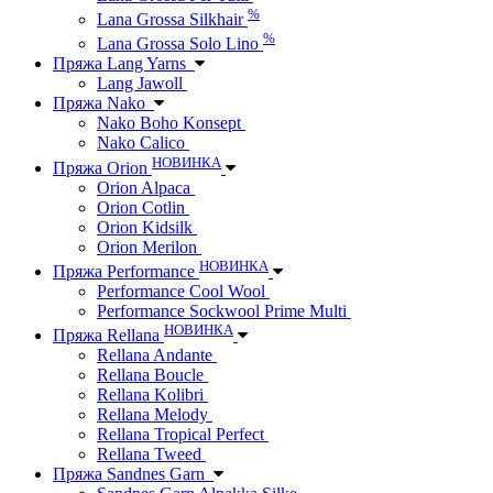
%
Lana Grossa Silkhair
%
Lana Grossa Solo Lino
Пряжа Lang Yarns
Lang Jawoll
Пряжа Nako
Nako Boho Konsept
Nako Calico
НОВИНКА
Пряжа Orion
Orion Alpaca
Orion Cotlin
Orion Kidsilk
Orion Merilon
НОВИНКА
Пряжа Performance
Performance Cool Wool
Performance Sockwool Prime Multi
НОВИНКА
Пряжа Rellana
Rellana Andante
Rellana Boucle
Rellana Kolibri
Rellana Melody
Rellana Tropical Perfect
Rellana Tweed
Пряжа Sandnes Garn