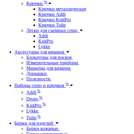
%
Крючки
Крючки металлические
Крючки Addi
Крючки KnitPro
Крючки Tulip
Лески для съемных спиц
Addi
KnitPro
Lykke
Аксессуары для вязания
Блокаторы для носков
Измерительные приборы
Маркеры для вязания
Донышки
Полезности
%
Наборы спиц и крючков
%
Addi
%
Drops
%
KnitPro
Lykke
%
Tulip
Бирки для изделий
Бирки кожаные
Бирки силиконовые