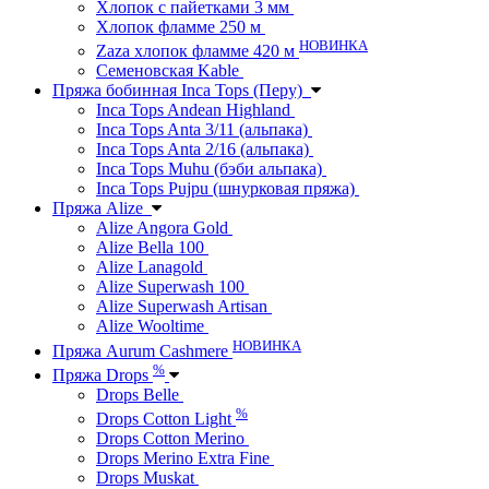
Хлопок с пайетками 3 мм
Хлопок фламме 250 м
НОВИНКА
Zaza хлопок фламме 420 м
Семеновская Kable
Пряжа бобинная Inca Tops (Перу)
Inca Tops Andean Highland
Inca Tops Anta 3/11 (альпака)
Inca Tops Anta 2/16 (альпака)
Inca Tops Muhu (бэби альпака)
Inca Tops Pujpu (шнурковая пряжа)
Пряжа Alize
Alize Angora Gold
Alize Bella 100
Alize Lanagold
Alize Superwash 100
Alize Superwash Artisan
Alize Wooltime
НОВИНКА
Пряжа Aurum Cashmere
%
Пряжа Drops
Drops Belle
%
Drops Cotton Light
Drops Cotton Merino
Drops Merino Extra Fine
Drops Muskat