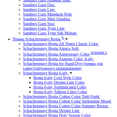
Sandnes Garn Alpakka Silke
Sandnes Garn Duo
Sandnes Garn Line
Sandnes Garn Mandarin Petit
Sandnes Garn Mini Alpakka
Sandnes Garn Sisu
Sandnes Garn Tynn Line
Sandnes Garn Tynn Silk Mohair
%
Пряжа Schachenmayr Regia
Schachenmayr Regia All Times Classic Color
Schachenmayr Regia Alpaca Soft
НОВИНКА
Schachenmayr Regia Anniversary Color
Schachenmayr Regia Autumn Color, 8-ply
Schachenmayr Regia for Hand-Dye (пряжа для
самостоятельного окрашивания)
Schachenmayr Regia 6-ply
Regia 6-ply Cool Style Color
Regia 6-ply Design Line Color
Regia 6-ply Sophisticated Color
Regia 6-ply Talking Lines Color
Schachenmayr Regia Cotton Color Tutti Frutti
Schachenmayr Regia Cotton Color Springtime Mood
Schachenmayr Regia Cotton Color Summer Breeze
Schachenmayr Regia Design Line
Schachenmayr Regia Holy Season Color