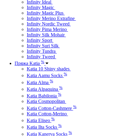
Infinity Ideal
Infinity Magic
Infinity Magic Plus
Infinity Merino Extrafine
Infinity Nordic Tweed
Infinity Pima Merino
Infinity Silk Mohair
Infinity Sport
Infinity Suri Silk
Infinity Tundra
Infinity Tweed
%
Пряжа Katia
Katia 10 Shiny shades
%
Katia Aamu Socks
%
Katia Alma
%
Katia Alpaquina
%
Katia Babilonia
Katia Cosmopolitan
%
Katia Cotton-Cashmere
Katia Cotton-Merino
%
Katia Eliseo
%
Katia Ilta Socks
%
Katia Kanerva Socks