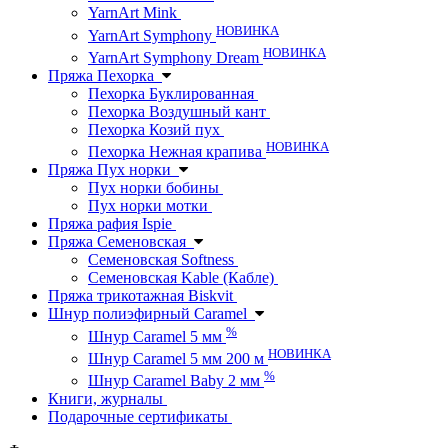
YarnArt Mink
НОВИНКА
YarnArt Symphony
НОВИНКА
YarnArt Symphony Dream
Пряжа Пехорка
Пехорка Буклированная
Пехорка Воздушный кант
Пехорка Козий пух
НОВИНКА
Пехорка Нежная крапива
Пряжа Пух норки
Пух норки бобины
Пух норки мотки
Пряжа рафия Ispie
Пряжа Семеновская
Семеновская Softness
Семеновская Kable (Кабле)
Пряжа трикотажная Biskvit
Шнур полиэфирный Caramel
%
Шнур Caramel 5 мм
НОВИНКА
Шнур Caramel 5 мм 200 м
%
Шнур Caramel Baby 2 мм
Книги, журналы
Подарочные сертификаты