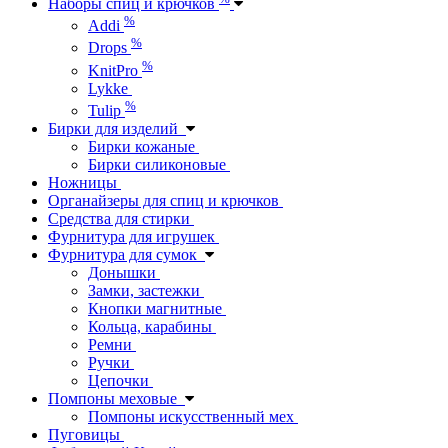
Наборы спиц и крючков
%
Addi
%
Drops
%
KnitPro
Lykke
%
Tulip
Бирки для изделий
Бирки кожаные
Бирки силиконовые
Ножницы
Органайзеры для спиц и крючков
Средства для стирки
Фурнитура для игрушек
Фурнитура для сумок
Донышки
Замки, застежки
Кнопки магнитные
Кольца, карабины
Ремни
Ручки
Цепочки
Помпоны меховые
Помпоны искусственный мех
Пуговицы