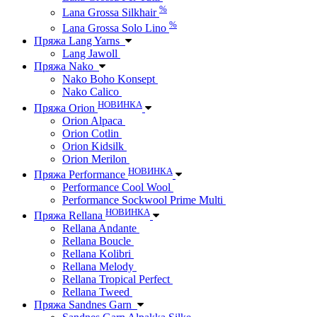
%
Lana Grossa Silkhair
%
Lana Grossa Solo Lino
Пряжа Lang Yarns
Lang Jawoll
Пряжа Nako
Nako Boho Konsept
Nako Calico
НОВИНКА
Пряжа Orion
Orion Alpaca
Orion Cotlin
Orion Kidsilk
Orion Merilon
НОВИНКА
Пряжа Performance
Performance Cool Wool
Performance Sockwool Prime Multi
НОВИНКА
Пряжа Rellana
Rellana Andante
Rellana Boucle
Rellana Kolibri
Rellana Melody
Rellana Tropical Perfect
Rellana Tweed
Пряжа Sandnes Garn