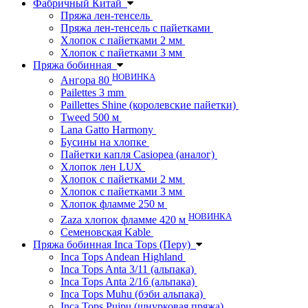
Фабричный Китай
Пряжа лен-тенсель
Пряжа лен-тенсель с пайетками
Хлопок с пайетками 2 мм
Хлопок с пайетками 3 мм
Пряжа бобинная
НОВИНКА
Ангора 80
Pailettes 3 mm
Paillettes Shine (королевские пайетки)
Tweed 500 м
Lana Gatto Harmony
Бусины на хлопке
Пайетки капля Casiopea (аналог)
Хлопок лен LUX
Хлопок с пайетками 2 мм
Хлопок с пайетками 3 мм
Хлопок фламме 250 м
НОВИНКА
Zaza хлопок фламме 420 м
Семеновская Kable
Пряжа бобинная Inca Tops (Перу)
Inca Tops Andean Highland
Inca Tops Anta 3/11 (альпака)
Inca Tops Anta 2/16 (альпака)
Inca Tops Muhu (бэби альпака)
Inca Tops Pujpu (шнурковая пряжа)