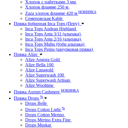
Хлопок с пайетками 3 мм
Хлопок фламме 250 м
НОВИНКА
Zaza хлопок фламме 420 м
Семеновская Kable
Пряжа бобинная Inca Tops (Перу)
Inca Tops Andean Highland
Inca Tops Anta 3/11 (альпака)
Inca Tops Anta 2/16 (альпака)
Inca Tops Muhu (бэби альпака)
Inca Tops Pujpu (шнурковая пряжа)
Пряжа Alize
Alize Angora Gold
Alize Bella 100
Alize Lanagold
Alize Superwash 100
Alize Superwash Artisan
Alize Wooltime
НОВИНКА
Пряжа Aurum Cashmere
%
Пряжа Drops
Drops Belle
%
Drops Cotton Light
Drops Cotton Merino
Drops Merino Extra Fine
Drops Muskat