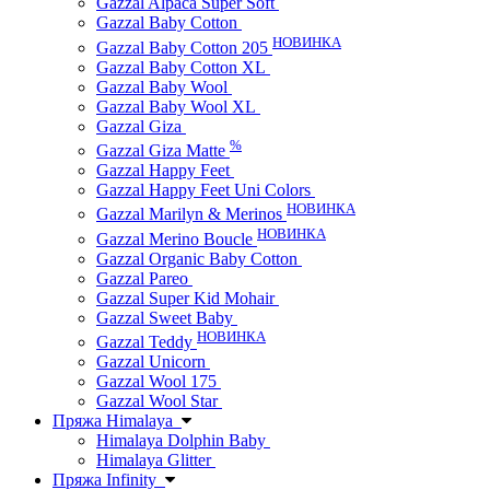
Gazzal Alpaca Super Soft
Gazzal Baby Cotton
НОВИНКА
Gazzal Baby Cotton 205
Gazzal Baby Cotton XL
Gazzal Baby Wool
Gazzal Baby Wool XL
Gazzal Giza
%
Gazzal Giza Matte
Gazzal Happy Feet
Gazzal Happy Feet Uni Colors
НОВИНКА
Gazzal Marilyn & Merinos
НОВИНКА
Gazzal Merino Boucle
Gazzal Organic Baby Cotton
Gazzal Pareo
Gazzal Super Kid Mohair
Gazzal Sweet Baby
НОВИНКА
Gazzal Teddy
Gazzal Unicorn
Gazzal Wool 175
Gazzal Wool Star
Пряжа Himalaya
Himalaya Dolphin Baby
Himalaya Glitter
Пряжа Infinity