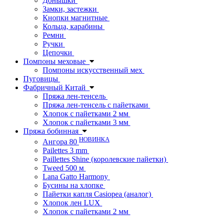
Донышки
Замки, застежки
Кнопки магнитные
Кольца, карабины
Ремни
Ручки
Цепочки
Помпоны меховые
Помпоны искусственный мех
Пуговицы
Фабричный Китай
Пряжа лен-тенсель
Пряжа лен-тенсель с пайетками
Хлопок с пайетками 2 мм
Хлопок с пайетками 3 мм
Пряжа бобинная
НОВИНКА
Ангора 80
Pailettes 3 mm
Paillettes Shine (королевские пайетки)
Tweed 500 м
Lana Gatto Harmony
Бусины на хлопке
Пайетки капля Casiopea (аналог)
Хлопок лен LUX
Хлопок с пайетками 2 мм