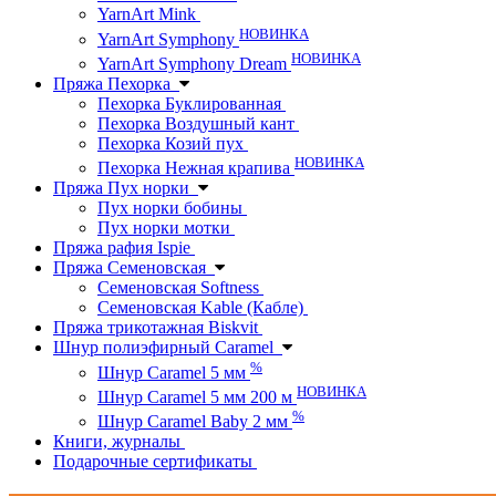
YarnArt Mink
НОВИНКА
YarnArt Symphony
НОВИНКА
YarnArt Symphony Dream
Пряжа Пехорка
Пехорка Буклированная
Пехорка Воздушный кант
Пехорка Козий пух
НОВИНКА
Пехорка Нежная крапива
Пряжа Пух норки
Пух норки бобины
Пух норки мотки
Пряжа рафия Ispie
Пряжа Семеновская
Семеновская Softness
Семеновская Kable (Кабле)
Пряжа трикотажная Biskvit
Шнур полиэфирный Caramel
%
Шнур Caramel 5 мм
НОВИНКА
Шнур Caramel 5 мм 200 м
%
Шнур Caramel Baby 2 мм
Книги, журналы
Подарочные сертификаты