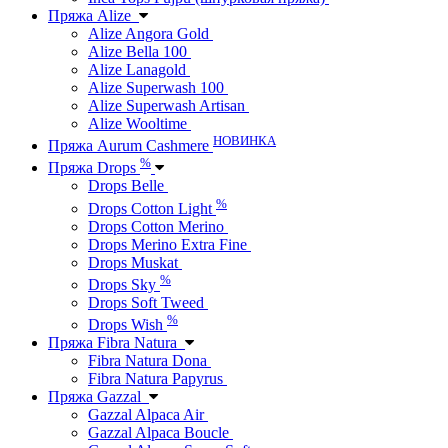
Пряжа Alize
Alize Angora Gold
Alize Bella 100
Alize Lanagold
Alize Superwash 100
Alize Superwash Artisan
Alize Wooltime
НОВИНКА
Пряжа Aurum Cashmere
%
Пряжа Drops
Drops Belle
%
Drops Cotton Light
Drops Cotton Merino
Drops Merino Extra Fine
Drops Muskat
%
Drops Sky
Drops Soft Tweed
%
Drops Wish
Пряжа Fibra Natura
Fibra Natura Dona
Fibra Natura Papyrus
Пряжа Gazzal
Gazzal Alpaca Air
Gazzal Alpaca Boucle