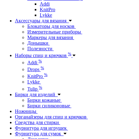
Addi
KnitPro
Lykke
Аксессуары для вязания
Блокаторы для носков
Измерительные приборы
Маркеры для вязания
Донышки
Полезности
%
Наборы спиц и крючков
%
Addi
%
Drops
%
KnitPro
Lykke
%
Tulip
Бирки для изделий
Бирки кожаные
Бирки силиконовые
Ножницы
Органайзеры для спиц и крючков
Средства для стирки
Фурнитура для игрушек
Фурнитура для сумок