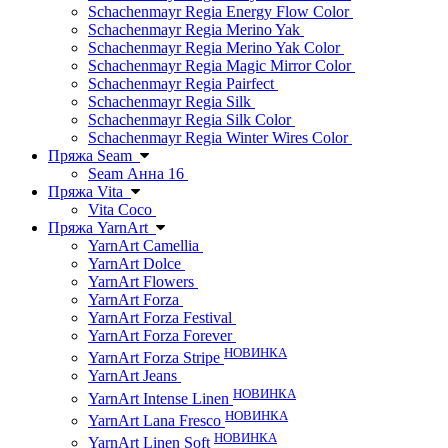
Schachenmayr Regia Energy Flow Color
Schachenmayr Regia Merino Yak
Schachenmayr Regia Merino Yak Color
Schachenmayr Regia Magic Mirror Color
Schachenmayr Regia Pairfect
Schachenmayr Regia Silk
Schachenmayr Regia Silk Color
Schachenmayr Regia Winter Wires Color
Пряжа Seam
Seam Анна 16
Пряжа Vita
Vita Coco
Пряжа YarnArt
YarnArt Camellia
YarnArt Dolce
YarnArt Flowers
YarnArt Forza
YarnArt Forza Festival
YarnArt Forza Forever
НОВИНКА
YarnArt Forza Stripe
YarnArt Jeans
НОВИНКА
YarnArt Intense Linen
НОВИНКА
YarnArt Lana Fresco
НОВИНКА
YarnArt Linen Soft