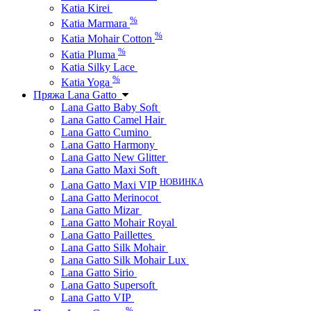
Katia Kirei
%
Katia Marmara
%
Katia Mohair Cotton
%
Katia Pluma
Katia Silky Lace
%
Katia Yoga
Пряжа Lana Gatto
Lana Gatto Baby Soft
Lana Gatto Camel Hair
Lana Gatto Cumino
Lana Gatto Harmony
Lana Gatto New Glitter
Lana Gatto Maxi Soft
НОВИНКА
Lana Gatto Maxi VIP
Lana Gatto Merinocot
Lana Gatto Mizar
Lana Gatto Mohair Royal
Lana Gatto Paillettes
Lana Gatto Silk Mohair
Lana Gatto Silk Mohair Lux
Lana Gatto Sirio
Lana Gatto Supersoft
Lana Gatto VIP
%