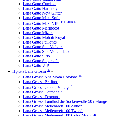
Lana Gatto Cumino
Lana Gatto Harmony
Lana Gatto New Glitter
Lana Gatto Maxi Soft
НОВИНКА
Lana Gatto Maxi VIP
Lana Gatto Merinocot
Lana Gatto Mizar
Lana Gatto Mohair Royal
Lana Gatto Paillettes
Lana Gatto Silk Mohair
Lana Gatto Silk Mohair Lux
Lana Gatto Sirio
Lana Gatto Supersoft
Lana Gatto VIP
%
Пряжа Lana Grossa
%
Lana Grossa Alta Moda Cotolana
Lana Grossa Brillino
%
Lana Grossa Cotone Vintage
Lana Grossa Cottonhair
Lana Grossa Ecopuno
Lana Grossa Landlust die Sockenwolle 50 melange
Lana Grossa Meilenweit 100 Aktion
Lana Grossa Meilenweit 100 Tweed
Lana Grossa Meilenweit 100 Color Mix Soft