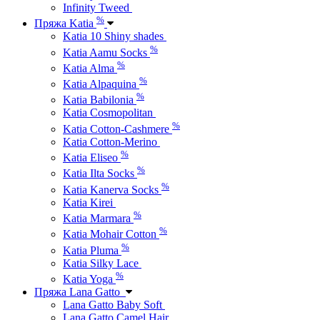
Infinity Tweed
%
Пряжа Katia
Katia 10 Shiny shades
%
Katia Aamu Socks
%
Katia Alma
%
Katia Alpaquina
%
Katia Babilonia
Katia Cosmopolitan
%
Katia Cotton-Cashmere
Katia Cotton-Merino
%
Katia Eliseo
%
Katia Ilta Socks
%
Katia Kanerva Socks
Katia Kirei
%
Katia Marmara
%
Katia Mohair Cotton
%
Katia Pluma
Katia Silky Lace
%
Katia Yoga
Пряжа Lana Gatto
Lana Gatto Baby Soft
Lana Gatto Camel Hair