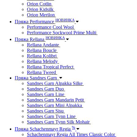
Orion Cotlin
Orion Kidsilk
Orion Merilon
НОВИНКА
Пряжа Performance
Performance Cool Wool
Performance Sockwool Prime Multi
НОВИНКА
Пряжа Rellana
Rellana Andante
Rellana Boucle
Rellana Kolibri
Rellana Melody
Rellana Tropical Perfect
Rellana Tweed
Пряжа Sandnes Garn
Sandnes Garn Alpakka Silke
Sandnes Garn Duo
Sandnes Garn Line
Sandnes Garn Mandarin Petit
Sandnes Garn Mini Alpakka
Sandnes Garn Sisu
Sandnes Garn Tynn Line
Sandnes Garn Tynn Silk Mohair
%
Пряжа Schachenmayr Regia
Schachenmayr Regia All Times Classic Color