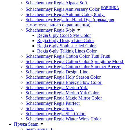
Schachenmayr Regia Alpaca Soft
НОВИНКА
Schachenmayr Regia Anniversary Color
Schachenmayr Regia Autumn Color, 8-ply
Schachenmayr Regia for Hand-Dye (пряжа для
самостоятельного окрашивания)
Schachenmayr Regia 6-ply
Regia 6-ply Cool Style Color
Regia 6-ply Design Line Color
Regia 6-ply Sophisticated Color
Regia 6-ply Talking Lines Color
Schachenmayr Regia Cotton Color Tutti Frutti
Schachenmayr Regia Cotton Color Springtime Mood
Schachenmayr Regia Cotton Color Summer Breeze
Schachenmayr Regia Design Line
Schachenmayr Regia Holy Season Color
Schachenmayr Regia Energy Flow Color
Schachenmayr Regia Merino Yak
Schachenmayr Regia Merino Yak Color
Schachenmayr Regia Magic Mirror Color
Schachenmayr Regia Pairfect
Schachenmayr Regia Silk
Schachenmayr Regia Silk Color
Schachenmayr Regia Winter Wires Color
Пряжа Seam
Seam Анна 16