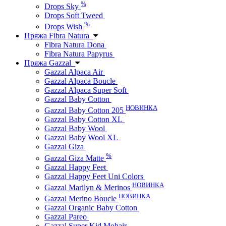
%
Drops Sky
Drops Soft Tweed
%
Drops Wish
Пряжа Fibra Natura
Fibra Natura Dona
Fibra Natura Papyrus
Пряжа Gazzal
Gazzal Alpaca Air
Gazzal Alpaca Boucle
Gazzal Alpaca Super Soft
Gazzal Baby Cotton
НОВИНКА
Gazzal Baby Cotton 205
Gazzal Baby Cotton XL
Gazzal Baby Wool
Gazzal Baby Wool XL
Gazzal Giza
%
Gazzal Giza Matte
Gazzal Happy Feet
Gazzal Happy Feet Uni Colors
НОВИНКА
Gazzal Marilyn & Merinos
НОВИНКА
Gazzal Merino Boucle
Gazzal Organic Baby Cotton
Gazzal Pareo
Gazzal Super Kid Mohair