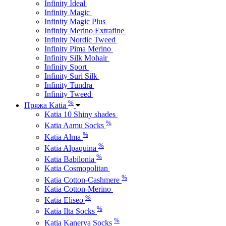
Infinity Ideal
Infinity Magic
Infinity Magic Plus
Infinity Merino Extrafine
Infinity Nordic Tweed
Infinity Pima Merino
Infinity Silk Mohair
Infinity Sport
Infinity Suri Silk
Infinity Tundra
Infinity Tweed
%
Пряжа Katia
Katia 10 Shiny shades
%
Katia Aamu Socks
%
Katia Alma
%
Katia Alpaquina
%
Katia Babilonia
Katia Cosmopolitan
%
Katia Cotton-Cashmere
Katia Cotton-Merino
%
Katia Eliseo
%
Katia Ilta Socks
%
Katia Kanerva Socks