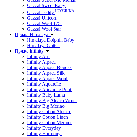
Gazzal Sweet Baby
НОВИНКА
Gazzal Teddy
Gazzal Unicorn
Gazzal Wool 175
Gazzal Wool Star
Пряжа Himalaya
Himalaya Dolphin Baby
Himalaya Glitter
Пряжа Infinity
Infinity Air
Infinity Alpaca
Infinity Alpaca Boucle
Infinity Alpaca Silk
Infinity Alpaca Wool
Infinity Aquarelle
Infinity Aquarelle Print
Infinity Baby Lama
Infinity Big Alpaca Wool
Infinity Big Merino
Infinity Cotton Alpaca
Infinity Cotton Linen
Infinity Cotton Merino
Infinity Everyday
Infinity Harmony