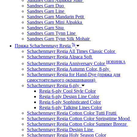
Sandnes Garn Alpakka Silke
Sandnes Garn Duo
Sandnes Garn Line
Sandnes Garn Mandarin Petit
Sandnes Garn Mini Alpakka
Sandnes Garn Sisu
Sandnes Garn Tynn Line
Sandnes Garn Tynn Silk Mohair
%
Пряжа Schachenmayr Regia
Schachenmayr Regia All Times Classic Color
Schachenmayr Regia Alpaca Soft
НОВИНКА
Schachenmayr Regia Anniversary Color
Schachenmayr Regia Autumn Color, 8-ply
Schachenmayr Regia for Hand-Dye (пряжа для
самостоятельного окрашивания)
Schachenmayr Regia 6-ply
Regia 6-ply Cool Style Color
Regia 6-ply Design Line Color
Regia 6-ply Sophisticated Color
Regia 6-ply Talking Lines Color
Schachenmayr Regia Cotton Color Tutti Frutti
Schachenmayr Regia Cotton Color Springtime Mood
Schachenmayr Regia Cotton Color Summer Breeze
Schachenmayr Regia Design Line
Schachenmayr Regia Holy Season Color