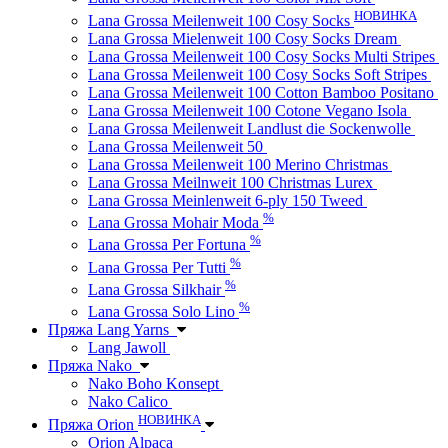
НОВИНКА
Lana Grossa Meilenweit 100 Cosy Socks
Lana Grossa Mielenweit 100 Cosy Socks Dream
Lana Grossa Meilenweit 100 Cosy Socks Multi Stripes
Lana Grossa Meilenweit 100 Cosy Socks Soft Stripes
Lana Grossa Meilenweit 100 Cotton Bamboo Positano
Lana Grossa Meilenweit 100 Cotone Vegano Isola
Lana Grossa Meilenweit Landlust die Sockenwolle
Lana Grossa Meilenweit 50
Lana Grossa Meilenweit 100 Merino Christmas
Lana Grossa Meilnweit 100 Christmas Lurex
Lana Grossa Meinlenweit 6-ply 150 Tweed
%
Lana Grossa Mohair Moda
%
Lana Grossa Per Fortuna
%
Lana Grossa Per Tutti
%
Lana Grossa Silkhair
%
Lana Grossa Solo Lino
Пряжа Lang Yarns
Lang Jawoll
Пряжа Nako
Nako Boho Konsept
Nako Calico
НОВИНКА
Пряжа Orion
Orion Alpaca