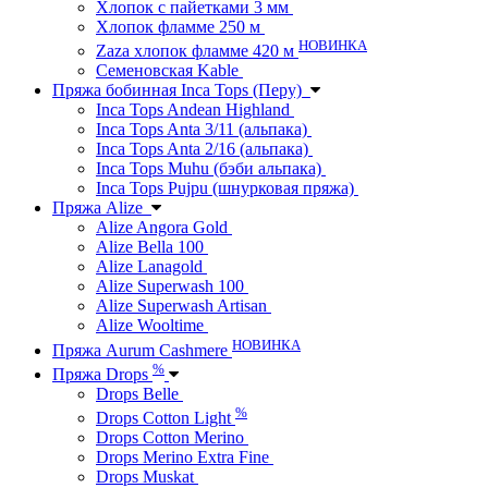
Хлопок с пайетками 3 мм
Хлопок фламме 250 м
НОВИНКА
Zaza хлопок фламме 420 м
Семеновская Kable
Пряжа бобинная Inca Tops (Перу)
Inca Tops Andean Highland
Inca Tops Anta 3/11 (альпака)
Inca Tops Anta 2/16 (альпака)
Inca Tops Muhu (бэби альпака)
Inca Tops Pujpu (шнурковая пряжа)
Пряжа Alize
Alize Angora Gold
Alize Bella 100
Alize Lanagold
Alize Superwash 100
Alize Superwash Artisan
Alize Wooltime
НОВИНКА
Пряжа Aurum Cashmere
%
Пряжа Drops
Drops Belle
%
Drops Cotton Light
Drops Cotton Merino
Drops Merino Extra Fine
Drops Muskat