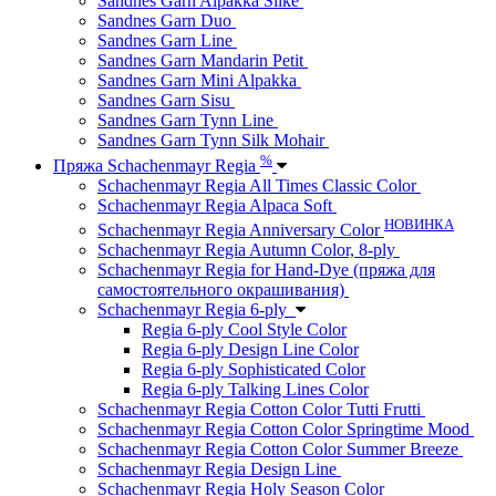
Sandnes Garn Alpakka Silke
Sandnes Garn Duo
Sandnes Garn Line
Sandnes Garn Mandarin Petit
Sandnes Garn Mini Alpakka
Sandnes Garn Sisu
Sandnes Garn Tynn Line
Sandnes Garn Tynn Silk Mohair
%
Пряжа Schachenmayr Regia
Schachenmayr Regia All Times Classic Color
Schachenmayr Regia Alpaca Soft
НОВИНКА
Schachenmayr Regia Anniversary Color
Schachenmayr Regia Autumn Color, 8-ply
Schachenmayr Regia for Hand-Dye (пряжа для
самостоятельного окрашивания)
Schachenmayr Regia 6-ply
Regia 6-ply Cool Style Color
Regia 6-ply Design Line Color
Regia 6-ply Sophisticated Color
Regia 6-ply Talking Lines Color
Schachenmayr Regia Cotton Color Tutti Frutti
Schachenmayr Regia Cotton Color Springtime Mood
Schachenmayr Regia Cotton Color Summer Breeze
Schachenmayr Regia Design Line
Schachenmayr Regia Holy Season Color