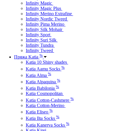
Infinity Magic
Infinity Magic Plus
Infinity Merino Extrafine
Infinity Nordic Tweed
Infinity Pima Merino
Infinity Silk Mohair
Infinity Sport
Infinity Suri Silk
Infinity Tundra
Infinity Tweed
%
Пряжа Katia
Katia 10 Shiny shades
%
Katia Aamu Socks
%
Katia Alma
%
Katia Alpaquina
%
Katia Babilonia
Katia Cosmopolitan
%
Katia Cotton-Cashmere
Katia Cotton-Merino
%
Katia Eliseo
%
Katia Ilta Socks
%
Katia Kanerva Socks
Katia Kirei