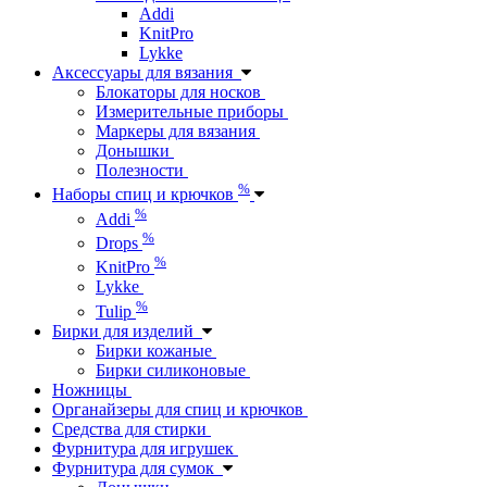
Addi
KnitPro
Lykke
Аксессуары для вязания
Блокаторы для носков
Измерительные приборы
Маркеры для вязания
Донышки
Полезности
%
Наборы спиц и крючков
%
Addi
%
Drops
%
KnitPro
Lykke
%
Tulip
Бирки для изделий
Бирки кожаные
Бирки силиконовые
Ножницы
Органайзеры для спиц и крючков
Средства для стирки
Фурнитура для игрушек
Фурнитура для сумок