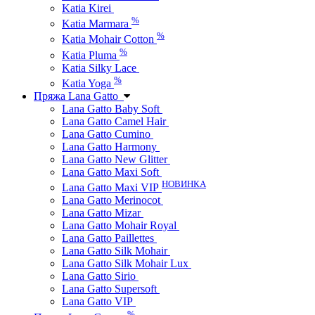
Katia Kirei
%
Katia Marmara
%
Katia Mohair Cotton
%
Katia Pluma
Katia Silky Lace
%
Katia Yoga
Пряжа Lana Gatto
Lana Gatto Baby Soft
Lana Gatto Camel Hair
Lana Gatto Cumino
Lana Gatto Harmony
Lana Gatto New Glitter
Lana Gatto Maxi Soft
НОВИНКА
Lana Gatto Maxi VIP
Lana Gatto Merinocot
Lana Gatto Mizar
Lana Gatto Mohair Royal
Lana Gatto Paillettes
Lana Gatto Silk Mohair
Lana Gatto Silk Mohair Lux
Lana Gatto Sirio
Lana Gatto Supersoft
Lana Gatto VIP
%