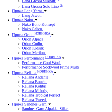
Lana Grossa Silkhair
%
Lana Grossa Solo Lino
Пряжа Lang Yarns
Lang Jawoll
Пряжа Nako
Nako Boho Konsept
Nako Calico
НОВИНКА
Пряжа Orion
Orion Alpaca
Orion Cotlin
Orion Kidsilk
Orion Merilon
НОВИНКА
Пряжа Performance
Performance Cool Wool
Performance Sockwool Prime Multi
НОВИНКА
Пряжа Rellana
Rellana Andante
Rellana Boucle
Rellana Kolibri
Rellana Melody
Rellana Tropical Perfect
Rellana Tweed
Пряжа Sandnes Garn
Sandnes Garn Alpakka Silke