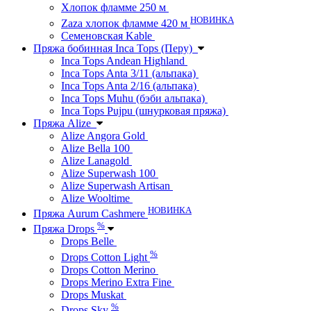
Хлопок фламме 250 м
НОВИНКА
Zaza хлопок фламме 420 м
Семеновская Kable
Пряжа бобинная Inca Tops (Перу)
Inca Tops Andean Highland
Inca Tops Anta 3/11 (альпака)
Inca Tops Anta 2/16 (альпака)
Inca Tops Muhu (бэби альпака)
Inca Tops Pujpu (шнурковая пряжа)
Пряжа Alize
Alize Angora Gold
Alize Bella 100
Alize Lanagold
Alize Superwash 100
Alize Superwash Artisan
Alize Wooltime
НОВИНКА
Пряжа Aurum Cashmere
%
Пряжа Drops
Drops Belle
%
Drops Cotton Light
Drops Cotton Merino
Drops Merino Extra Fine
Drops Muskat
%
Drops Sky