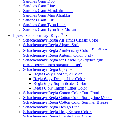
Sandnes Garn Duo
Sandnes Garn Line
Sandnes Garn Mandarin Petit
Sandnes Garn Mini Alpakka
Sandnes Garn Sisu
Sandnes Garn Tynn Line
Sandnes Garn Tynn Silk Mohair
%
Пряжа Schachenmayr Regia
Schachenmayr Regia All Times Classic Color
Schachenmayr Regia Alpaca Soft
НОВИНКА
Schachenmayr Regia Anniversary Color
Schachenmayr Regia Autumn Color, 8-ply
Schachenmayr Regia for Hand-Dye (пряжа для
самостоятельного окрашивания)
Schachenmayr Regia 6-ply
Regia 6-ply Cool Style Color
Regia 6-ply Design Line Color
Regia 6-ply Sophisticated Color
Regia 6-ply Talking Lines Color
Schachenmayr Regia Cotton Color Tutti Frutti
Schachenmayr Regia Cotton Color Springtime Mood
Schachenmayr Regia Cotton Color Summer Breeze
Schachenmayr Regia Design Line
Schachenmayr Regia Holy Season Color
Schachenmayr Regia Energy Flow Color