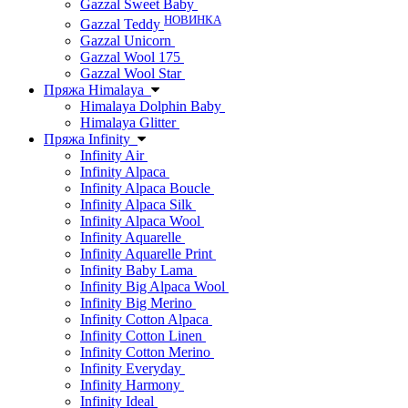
Gazzal Sweet Baby
НОВИНКА
Gazzal Teddy
Gazzal Unicorn
Gazzal Wool 175
Gazzal Wool Star
Пряжа Himalaya
Himalaya Dolphin Baby
Himalaya Glitter
Пряжа Infinity
Infinity Air
Infinity Alpaca
Infinity Alpaca Boucle
Infinity Alpaca Silk
Infinity Alpaca Wool
Infinity Aquarelle
Infinity Aquarelle Print
Infinity Baby Lama
Infinity Big Alpaca Wool
Infinity Big Merino
Infinity Cotton Alpaca
Infinity Cotton Linen
Infinity Cotton Merino
Infinity Everyday
Infinity Harmony
Infinity Ideal