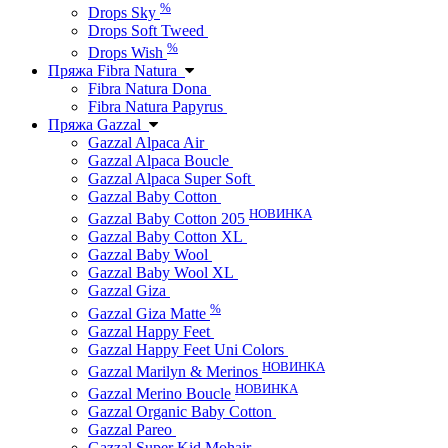
%
Drops Sky
Drops Soft Tweed
%
Drops Wish
Пряжа Fibra Natura
Fibra Natura Dona
Fibra Natura Papyrus
Пряжа Gazzal
Gazzal Alpaca Air
Gazzal Alpaca Boucle
Gazzal Alpaca Super Soft
Gazzal Baby Cotton
НОВИНКА
Gazzal Baby Cotton 205
Gazzal Baby Cotton XL
Gazzal Baby Wool
Gazzal Baby Wool XL
Gazzal Giza
%
Gazzal Giza Matte
Gazzal Happy Feet
Gazzal Happy Feet Uni Colors
НОВИНКА
Gazzal Marilyn & Merinos
НОВИНКА
Gazzal Merino Boucle
Gazzal Organic Baby Cotton
Gazzal Pareo
Gazzal Super Kid Mohair