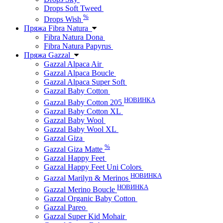
Drops Soft Tweed
%
Drops Wish
Пряжа Fibra Natura
Fibra Natura Dona
Fibra Natura Papyrus
Пряжа Gazzal
Gazzal Alpaca Air
Gazzal Alpaca Boucle
Gazzal Alpaca Super Soft
Gazzal Baby Cotton
НОВИНКА
Gazzal Baby Cotton 205
Gazzal Baby Cotton XL
Gazzal Baby Wool
Gazzal Baby Wool XL
Gazzal Giza
%
Gazzal Giza Matte
Gazzal Happy Feet
Gazzal Happy Feet Uni Colors
НОВИНКА
Gazzal Marilyn & Merinos
НОВИНКА
Gazzal Merino Boucle
Gazzal Organic Baby Cotton
Gazzal Pareo
Gazzal Super Kid Mohair