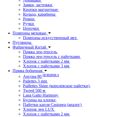
Донышки
Замки, застежки
Кнопки магнитные
Кольца, карабины
Ремни
Ручки
Цепочки
Помпоны меховые
Помпоны искусственный мех
Пуговицы
Фабричный Китай
Пряжа лен-тенсель
Пряжа лен-тенсель с пайетками
Хлопок с пайетками 2 мм
Хлопок с пайетками 3 мм
Пряжа бобинная
НОВИНКА
Ангора 80
Pailettes 3 mm
Paillettes Shine (королевские пайетки)
Tweed 500 м
Lana Gatto Harmony
Бусины на хлопке
Пайетки капля Casiopea (аналог)
Хлопок лен LUX
Хлопок с пайетками 2 мм