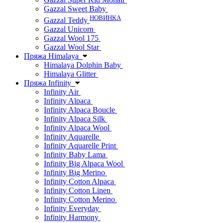
Gazzal Sweet Baby
НОВИНКА
Gazzal Teddy
Gazzal Unicorn
Gazzal Wool 175
Gazzal Wool Star
Пряжа Himalaya
Himalaya Dolphin Baby
Himalaya Glitter
Пряжа Infinity
Infinity Air
Infinity Alpaca
Infinity Alpaca Boucle
Infinity Alpaca Silk
Infinity Alpaca Wool
Infinity Aquarelle
Infinity Aquarelle Print
Infinity Baby Lama
Infinity Big Alpaca Wool
Infinity Big Merino
Infinity Cotton Alpaca
Infinity Cotton Linen
Infinity Cotton Merino
Infinity Everyday
Infinity Harmony