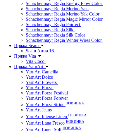
Schachenmayr Regia Energy Flow Color
Schachenmayr Regia Merino Yak
Schachenmayr Regia Merino Yak Color
Schachenmayr Regia Magic Mirror Color
Schachenmayr Regia Pairfect
Schachenmayr Regia Silk
Schachenmayr Regia Silk Color
Schachenmayr Regia Winter Wires Color
Пряжа Seam
Seam Анна 16
Пряжа Vita
Vita Coco
Пряжа YarnArt
YarnArt Camellia
YarnArt Dolce
YarnArt Flowers
YarnArt Forza
YarnArt Forza Festival
YarnArt Forza Forever
НОВИНКА
YarnArt Forza Stripe
YarnArt Jeans
НОВИНКА
YarnArt Intense Linen
НОВИНКА
YarnArt Lana Fresco
НОВИНКА
YarnArt Linen Soft