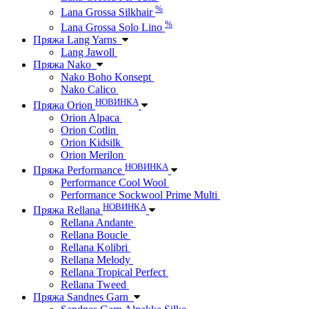
%
Lana Grossa Silkhair
%
Lana Grossa Solo Lino
Пряжа Lang Yarns
Lang Jawoll
Пряжа Nako
Nako Boho Konsept
Nako Calico
НОВИНКА
Пряжа Orion
Orion Alpaca
Orion Cotlin
Orion Kidsilk
Orion Merilon
НОВИНКА
Пряжа Performance
Performance Cool Wool
Performance Sockwool Prime Multi
НОВИНКА
Пряжа Rellana
Rellana Andante
Rellana Boucle
Rellana Kolibri
Rellana Melody
Rellana Tropical Perfect
Rellana Tweed
Пряжа Sandnes Garn