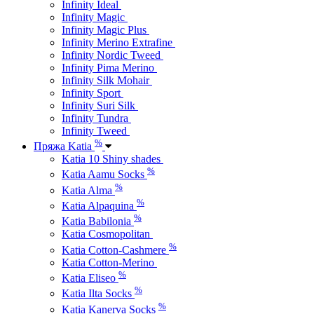
Infinity Ideal
Infinity Magic
Infinity Magic Plus
Infinity Merino Extrafine
Infinity Nordic Tweed
Infinity Pima Merino
Infinity Silk Mohair
Infinity Sport
Infinity Suri Silk
Infinity Tundra
Infinity Tweed
%
Пряжа Katia
Katia 10 Shiny shades
%
Katia Aamu Socks
%
Katia Alma
%
Katia Alpaquina
%
Katia Babilonia
Katia Cosmopolitan
%
Katia Cotton-Cashmere
Katia Cotton-Merino
%
Katia Eliseo
%
Katia Ilta Socks
%
Katia Kanerva Socks