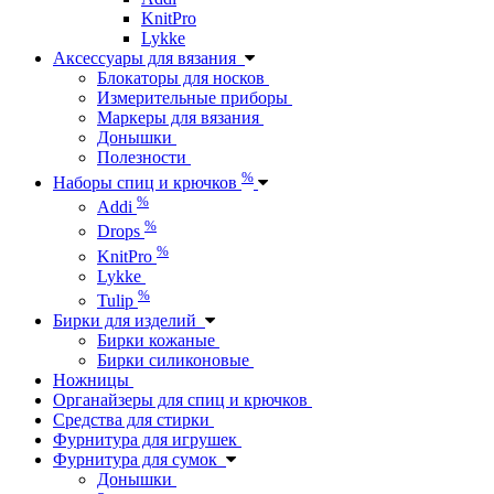
KnitPro
Lykke
Аксессуары для вязания
Блокаторы для носков
Измерительные приборы
Маркеры для вязания
Донышки
Полезности
%
Наборы спиц и крючков
%
Addi
%
Drops
%
KnitPro
Lykke
%
Tulip
Бирки для изделий
Бирки кожаные
Бирки силиконовые
Ножницы
Органайзеры для спиц и крючков
Средства для стирки
Фурнитура для игрушек
Фурнитура для сумок
Донышки