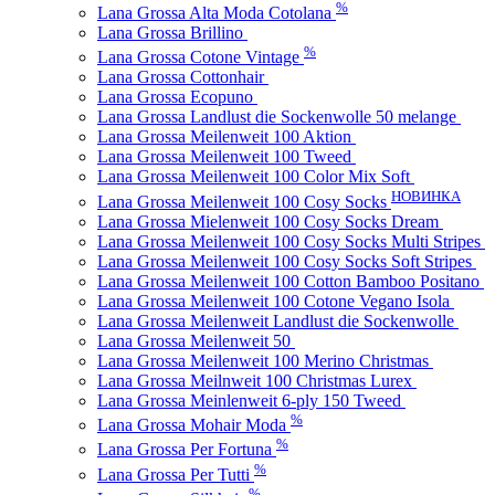
%
Lana Grossa Alta Moda Cotolana
Lana Grossa Brillino
%
Lana Grossa Cotone Vintage
Lana Grossa Cottonhair
Lana Grossa Ecopuno
Lana Grossa Landlust die Sockenwolle 50 melange
Lana Grossa Meilenweit 100 Aktion
Lana Grossa Meilenweit 100 Tweed
Lana Grossa Meilenweit 100 Color Mix Soft
НОВИНКА
Lana Grossa Meilenweit 100 Cosy Socks
Lana Grossa Mielenweit 100 Cosy Socks Dream
Lana Grossa Meilenweit 100 Cosy Socks Multi Stripes
Lana Grossa Meilenweit 100 Cosy Socks Soft Stripes
Lana Grossa Meilenweit 100 Cotton Bamboo Positano
Lana Grossa Meilenweit 100 Cotone Vegano Isola
Lana Grossa Meilenweit Landlust die Sockenwolle
Lana Grossa Meilenweit 50
Lana Grossa Meilenweit 100 Merino Christmas
Lana Grossa Meilnweit 100 Christmas Lurex
Lana Grossa Meinlenweit 6-ply 150 Tweed
%
Lana Grossa Mohair Moda
%
Lana Grossa Per Fortuna
%
Lana Grossa Per Tutti
%