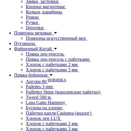
Замки, застежки
Кнопки магнитные
Кольца, карабины
Ремни
Ручки
Цепочки
Помпоны меховые
Помпоны искусственный мех
Пуговицы
Фабричный Китай
Пряжа лен-тенсель
Пряжа лен-тенсель с пайетками
Хлопок с пайетками 2 мм
Хлопок с пайетками 3 мм
Пряжа бобинная
НОВИНКА
Ангора 80
Pailettes 3 mm
Paillettes Shine (королевские пайетки)
Tweed 500 м
Lana Gatto Harmony
Бусины на хлопке
Пайетки капля Casiopea (аналог)
Хлопок лен LUX
Хлопок с пайетками 2 мм
Хлопок с пайетками 3 мм