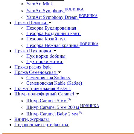
YarnArt Mink
НОВИНКА
YarnArt Symphony
НОВИНКА
YarnArt Symphony Dream
Пряжа Пехорка
Пехорка Буклированная
Пехорка Воздушный кант
Пехорка Козий пух
НОВИНКА
Пехорка Нежная крапива
Пряжа Пух норки
Пух норки бобины
Пух норки мотки
Пряжа рафия Ispie
Пряжа Семеновская
Семеновская Softness
Семеновская Kable (Кабле)
Пряжа трикотажная Biskvit
Шнур полиэфирный Caramel
%
Шнур Caramel 5 мм
НОВИНКА
Шнур Caramel 5 мм 200 м
%
Шнур Caramel Baby 2 мм
Книги, журналы
Подарочные сертификаты