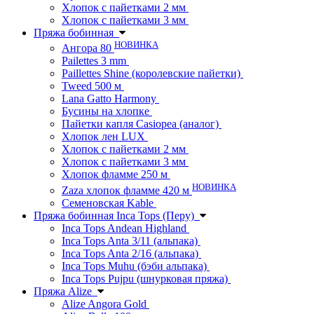
Хлопок с пайетками 2 мм
Хлопок с пайетками 3 мм
Пряжа бобинная
НОВИНКА
Ангора 80
Pailettes 3 mm
Paillettes Shine (королевские пайетки)
Tweed 500 м
Lana Gatto Harmony
Бусины на хлопке
Пайетки капля Casiopea (аналог)
Хлопок лен LUX
Хлопок с пайетками 2 мм
Хлопок с пайетками 3 мм
Хлопок фламме 250 м
НОВИНКА
Zaza хлопок фламме 420 м
Семеновская Kable
Пряжа бобинная Inca Tops (Перу)
Inca Tops Andean Highland
Inca Tops Anta 3/11 (альпака)
Inca Tops Anta 2/16 (альпака)
Inca Tops Muhu (бэби альпака)
Inca Tops Pujpu (шнурковая пряжа)
Пряжа Alize
Alize Angora Gold