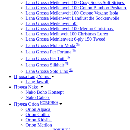
Lana Grossa Meilenweit 100 Cosy Socks Soft Stripes
Lana Grossa Meilenweit 100 Cotton Bamboo Positano
Lana Grossa Meilenweit 100 Cotone Vegano Isola
Lana Grossa Meilenweit Landlust die Sockenwolle
Lana Grossa Meilenweit 50
Lana Grossa Meilenweit 100 Merino Christmas
Lana Grossa Meilnweit 100 Christmas Lurex
Lana Grossa Meinlenweit 6-ply 150 Tweed
%
Lana Grossa Mohair Moda
%
Lana Grossa Per Fortuna
%
Lana Grossa Per Tutti
%
Lana Grossa Silkhair
%
Lana Grossa Solo Lino
Пряжа Lang Yarns
Lang Jawoll
Пряжа Nako
Nako Boho Konsept
Nako Calico
НОВИНКА
Пряжа Orion
Orion Alpaca
Orion Cotlin
Orion Kidsilk
Orion Merilon
НОВИНКА