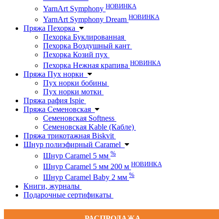
НОВИНКА
YarnArt Symphony
НОВИНКА
YarnArt Symphony Dream
Пряжа Пехорка
Пехорка Буклированная
Пехорка Воздушный кант
Пехорка Козий пух
НОВИНКА
Пехорка Нежная крапива
Пряжа Пух норки
Пух норки бобины
Пух норки мотки
Пряжа рафия Ispie
Пряжа Семеновская
Семеновская Softness
Семеновская Kable (Кабле)
Пряжа трикотажная Biskvit
Шнур полиэфирный Caramel
%
Шнур Caramel 5 мм
НОВИНКА
Шнур Caramel 5 мм 200 м
%
Шнур Caramel Baby 2 мм
Книги, журналы
Подарочные сертификаты
РАСПРОДАЖА