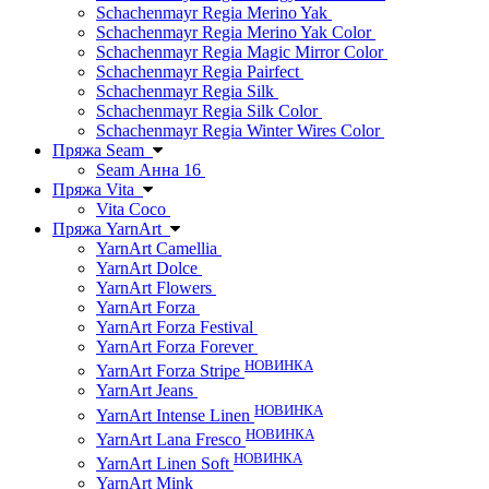
Schachenmayr Regia Merino Yak
Schachenmayr Regia Merino Yak Color
Schachenmayr Regia Magic Mirror Color
Schachenmayr Regia Pairfect
Schachenmayr Regia Silk
Schachenmayr Regia Silk Color
Schachenmayr Regia Winter Wires Color
Пряжа Seam
Seam Анна 16
Пряжа Vita
Vita Coco
Пряжа YarnArt
YarnArt Camellia
YarnArt Dolce
YarnArt Flowers
YarnArt Forza
YarnArt Forza Festival
YarnArt Forza Forever
НОВИНКА
YarnArt Forza Stripe
YarnArt Jeans
НОВИНКА
YarnArt Intense Linen
НОВИНКА
YarnArt Lana Fresco
НОВИНКА
YarnArt Linen Soft
YarnArt Mink