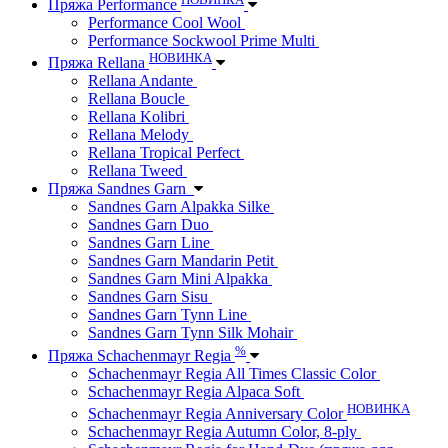
Пряжа Performance
Performance Cool Wool
Performance Sockwool Prime Multi
НОВИНКА
Пряжа Rellana
Rellana Andante
Rellana Boucle
Rellana Kolibri
Rellana Melody
Rellana Tropical Perfect
Rellana Tweed
Пряжа Sandnes Garn
Sandnes Garn Alpakka Silke
Sandnes Garn Duo
Sandnes Garn Line
Sandnes Garn Mandarin Petit
Sandnes Garn Mini Alpakka
Sandnes Garn Sisu
Sandnes Garn Tynn Line
Sandnes Garn Tynn Silk Mohair
%
Пряжа Schachenmayr Regia
Schachenmayr Regia All Times Classic Color
Schachenmayr Regia Alpaca Soft
НОВИНКА
Schachenmayr Regia Anniversary Color
Schachenmayr Regia Autumn Color, 8-ply