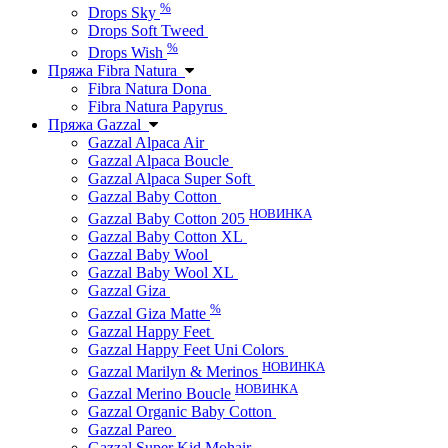
%
Drops Sky
Drops Soft Tweed
%
Drops Wish
Пряжа Fibra Natura
Fibra Natura Dona
Fibra Natura Papyrus
Пряжа Gazzal
Gazzal Alpaca Air
Gazzal Alpaca Boucle
Gazzal Alpaca Super Soft
Gazzal Baby Cotton
НОВИНКА
Gazzal Baby Cotton 205
Gazzal Baby Cotton XL
Gazzal Baby Wool
Gazzal Baby Wool XL
Gazzal Giza
%
Gazzal Giza Matte
Gazzal Happy Feet
Gazzal Happy Feet Uni Colors
НОВИНКА
Gazzal Marilyn & Merinos
НОВИНКА
Gazzal Merino Boucle
Gazzal Organic Baby Cotton
Gazzal Pareo
Gazzal Super Kid Mohair