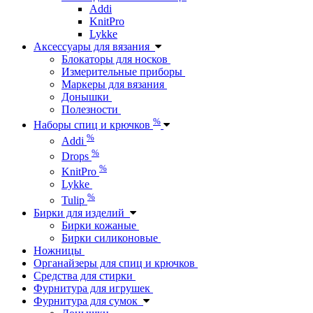
Addi
KnitPro
Lykke
Аксессуары для вязания
Блокаторы для носков
Измерительные приборы
Маркеры для вязания
Донышки
Полезности
%
Наборы спиц и крючков
%
Addi
%
Drops
%
KnitPro
Lykke
%
Tulip
Бирки для изделий
Бирки кожаные
Бирки силиконовые
Ножницы
Органайзеры для спиц и крючков
Средства для стирки
Фурнитура для игрушек
Фурнитура для сумок