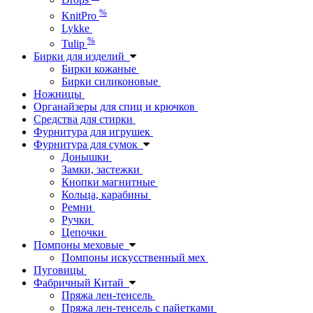
%
KnitPro
Lykke
%
Tulip
Бирки для изделий
Бирки кожаные
Бирки силиконовые
Ножницы
Органайзеры для спиц и крючков
Средства для стирки
Фурнитура для игрушек
Фурнитура для сумок
Донышки
Замки, застежки
Кнопки магнитные
Кольца, карабины
Ремни
Ручки
Цепочки
Помпоны меховые
Помпоны искусственный мех
Пуговицы
Фабричный Китай
Пряжа лен-тенсель
Пряжа лен-тенсель с пайетками