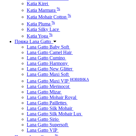
Katia Kirei
%
Katia Marmara
%
Katia Mohair Cotton
%
Katia Pluma
Katia Silky Lace
%
Katia Yoga
Пряжа Lana Gatto
Lana Gatto Baby Soft
Lana Gatto Camel Hair
Lana Gatto Cumino
Lana Gatto Harmony
Lana Gatto New Glitter
Lana Gatto Maxi Soft
НОВИНКА
Lana Gatto Maxi VIP
Lana Gatto Merinocot
Lana Gatto Mizar
Lana Gatto Mohair Royal
Lana Gatto Paillettes
Lana Gatto Silk Mohair
Lana Gatto Silk Mohair Lux
Lana Gatto Sirio
Lana Gatto Supersoft
Lana Gatto VIP
%