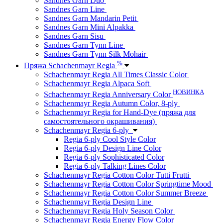
Sandnes Garn Duo
Sandnes Garn Line
Sandnes Garn Mandarin Petit
Sandnes Garn Mini Alpakka
Sandnes Garn Sisu
Sandnes Garn Tynn Line
Sandnes Garn Tynn Silk Mohair
%
Пряжа Schachenmayr Regia
Schachenmayr Regia All Times Classic Color
Schachenmayr Regia Alpaca Soft
НОВИНКА
Schachenmayr Regia Anniversary Color
Schachenmayr Regia Autumn Color, 8-ply
Schachenmayr Regia for Hand-Dye (пряжа для
самостоятельного окрашивания)
Schachenmayr Regia 6-ply
Regia 6-ply Cool Style Color
Regia 6-ply Design Line Color
Regia 6-ply Sophisticated Color
Regia 6-ply Talking Lines Color
Schachenmayr Regia Cotton Color Tutti Frutti
Schachenmayr Regia Cotton Color Springtime Mood
Schachenmayr Regia Cotton Color Summer Breeze
Schachenmayr Regia Design Line
Schachenmayr Regia Holy Season Color
Schachenmayr Regia Energy Flow Color