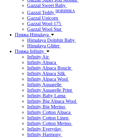
Gazzal Sweet Baby
НОВИНКА
Gazzal Teddy
Gazzal Unicorn
Gazzal Wool 175
Gazzal Wool Star
Пряжа Himalaya
Himalaya Dolphin Baby
Himalaya Glitter
Пряжа Infinity
Infinity Air
Infinity Alpaca
Infinity Alpaca Boucle
Infinity Alpaca Silk
Infinity Alpaca Wool
Infinity Aquarelle
Infinity Aquarelle Print
Infinity Baby Lama
Infinity Big Alpaca Wool
Infinity Big Merino
Infinity Cotton Alpaca
Infinity Cotton Linen
Infinity Cotton Merino
Infinity Everyday
Infinity Harmony