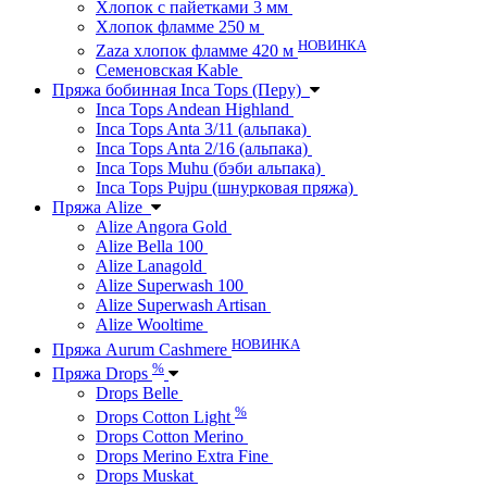
Хлопок с пайетками 3 мм
Хлопок фламме 250 м
НОВИНКА
Zaza хлопок фламме 420 м
Семеновская Kable
Пряжа бобинная Inca Tops (Перу)
Inca Tops Andean Highland
Inca Tops Anta 3/11 (альпака)
Inca Tops Anta 2/16 (альпака)
Inca Tops Muhu (бэби альпака)
Inca Tops Pujpu (шнурковая пряжа)
Пряжа Alize
Alize Angora Gold
Alize Bella 100
Alize Lanagold
Alize Superwash 100
Alize Superwash Artisan
Alize Wooltime
НОВИНКА
Пряжа Aurum Cashmere
%
Пряжа Drops
Drops Belle
%
Drops Cotton Light
Drops Cotton Merino
Drops Merino Extra Fine
Drops Muskat