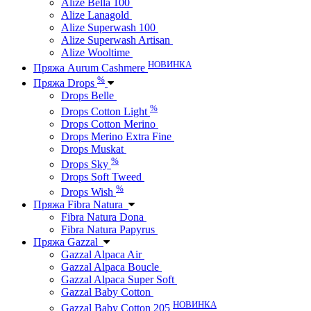
Alize Bella 100
Alize Lanagold
Alize Superwash 100
Alize Superwash Artisan
Alize Wooltime
НОВИНКА
Пряжа Aurum Cashmere
%
Пряжа Drops
Drops Belle
%
Drops Cotton Light
Drops Cotton Merino
Drops Merino Extra Fine
Drops Muskat
%
Drops Sky
Drops Soft Tweed
%
Drops Wish
Пряжа Fibra Natura
Fibra Natura Dona
Fibra Natura Papyrus
Пряжа Gazzal
Gazzal Alpaca Air
Gazzal Alpaca Boucle
Gazzal Alpaca Super Soft
Gazzal Baby Cotton
НОВИНКА
Gazzal Baby Cotton 205