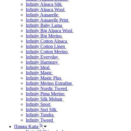
Infinity Alpaca Silk
Infinity Alpaca Wool
Infinity Aquarelle
Infinity Aquarelle Print
Infinity Baby Lama
Infinity Big Alpaca Wool
Infinity Big Merino
Infinity Cotton Alpaca
Infinity Cotton Linen
Infinity Cotton Merino
Infinity Everyday
Infinity Harmony
Infinity Ideal
Infinity Magic
Infinity Magic Plus
Infinity Merino Extrafine
Infinity Nordic Tweed
Infinity Pima Merino
Infinity Silk Mohair
Infinity Sport
Infinity Suri Silk
Infinity Tundra
Infinity Tweed
%
Пряжа Katia