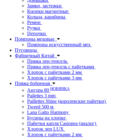
Донышки
Замки, застежки
Кнопки магнитные
Кольца, карабины
Ремни
Ручки
Цепочки
Помпоны меховые
Помпоны искусственный мех
Пуговицы
Фабричный Китай
Пряжа лен-тенсель
Пряжа лен-тенсель с пайетками
Хлопок с пайетками 2 мм
Хлопок с пайетками 3 мм
Пряжа бобинная
НОВИНКА
Ангора 80
Pailettes 3 mm
Paillettes Shine (королевские пайетки)
Tweed 500 м
Lana Gatto Harmony
Бусины на хлопке
Пайетки капля Casiopea (аналог)
Хлопок лен LUX
Хлопок с пайетками 2 мм