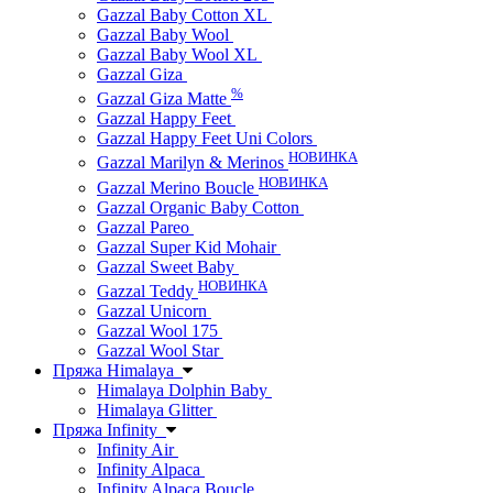
Gazzal Baby Cotton XL
Gazzal Baby Wool
Gazzal Baby Wool XL
Gazzal Giza
%
Gazzal Giza Matte
Gazzal Happy Feet
Gazzal Happy Feet Uni Colors
НОВИНКА
Gazzal Marilyn & Merinos
НОВИНКА
Gazzal Merino Boucle
Gazzal Organic Baby Cotton
Gazzal Pareo
Gazzal Super Kid Mohair
Gazzal Sweet Baby
НОВИНКА
Gazzal Teddy
Gazzal Unicorn
Gazzal Wool 175
Gazzal Wool Star
Пряжа Himalaya
Himalaya Dolphin Baby
Himalaya Glitter
Пряжа Infinity
Infinity Air
Infinity Alpaca
Infinity Alpaca Boucle