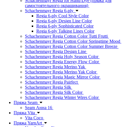
Schachenmayr Regia for Hand-Dye (пряжа для
самостоятельного окрашивания)
Schachenmayr Regia 6-ply
Regia 6-ply Cool Style Color
Regia 6-ply Design Line Color
Regia 6-ply Sophisticated Color
Regia 6-ply Talking Lines Color
Schachenmayr Regia Cotton Color Tutti Frutti
Schachenmayr Regia Cotton Color Springtime Mood
Schachenmayr Regia Cotton Color Summer Breeze
Schachenmayr Regia Design Line
Schachenmayr Regia Holy Season Color
Schachenmayr Regia Energy Flow Color
Schachenmayr Regia Merino Yak
Schachenmayr Regia Merino Yak Color
Schachenmayr Regia Magic Mirror Color
Schachenmayr Regia Pairfect
Schachenmayr Regia Silk
Schachenmayr Regia Silk Color
Schachenmayr Regia Winter Wires Color
Пряжа Seam
Seam Анна 16
Пряжа Vita
Vita Coco
Пряжа YarnArt