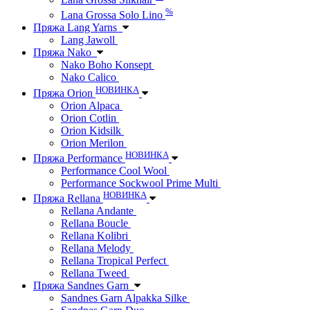
%
Lana Grossa Solo Lino
Пряжа Lang Yarns
Lang Jawoll
Пряжа Nako
Nako Boho Konsept
Nako Calico
НОВИНКА
Пряжа Orion
Orion Alpaca
Orion Cotlin
Orion Kidsilk
Orion Merilon
НОВИНКА
Пряжа Performance
Performance Cool Wool
Performance Sockwool Prime Multi
НОВИНКА
Пряжа Rellana
Rellana Andante
Rellana Boucle
Rellana Kolibri
Rellana Melody
Rellana Tropical Perfect
Rellana Tweed
Пряжа Sandnes Garn
Sandnes Garn Alpakka Silke