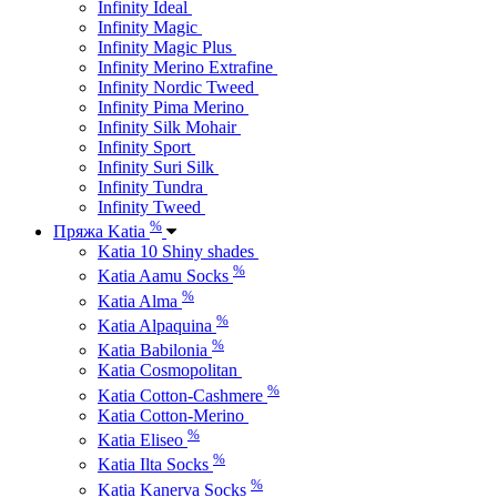
Infinity Ideal
Infinity Magic
Infinity Magic Plus
Infinity Merino Extrafine
Infinity Nordic Tweed
Infinity Pima Merino
Infinity Silk Mohair
Infinity Sport
Infinity Suri Silk
Infinity Tundra
Infinity Tweed
%
Пряжа Katia
Katia 10 Shiny shades
%
Katia Aamu Socks
%
Katia Alma
%
Katia Alpaquina
%
Katia Babilonia
Katia Cosmopolitan
%
Katia Cotton-Cashmere
Katia Cotton-Merino
%
Katia Eliseo
%
Katia Ilta Socks
%
Katia Kanerva Socks