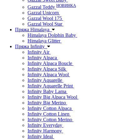
НОВИНКА
Gazzal Teddy
Gazzal Unicorn
Gazzal Wool 175
Gazzal Wool Star
Пряжа Himalaya
Himalaya Dolphin Baby
Himalaya Glitter
Пряжа Infinity
Infinity Air
Infinity Alpaca
Infinity Alpaca Boucle
Infinity Alpaca Silk
Infinity Alpaca Wool
Infinity Aquarelle
Infinity Aquarelle Print
Infinity Baby Lama
Infinity Big Alpaca Wool
Infinity Big Merino
Infinity Cotton Alpaca
Infinity Cotton Linen
Infinity Cotton Merino
Infinity Everyday
Infinity Harmony
Infinity Ideal