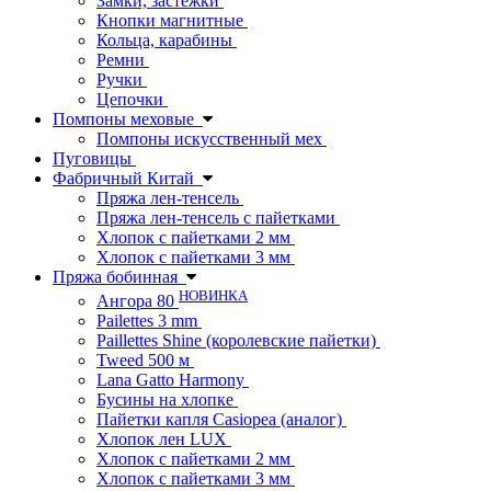
Замки, застежки
Кнопки магнитные
Кольца, карабины
Ремни
Ручки
Цепочки
Помпоны меховые
Помпоны искусственный мех
Пуговицы
Фабричный Китай
Пряжа лен-тенсель
Пряжа лен-тенсель с пайетками
Хлопок с пайетками 2 мм
Хлопок с пайетками 3 мм
Пряжа бобинная
НОВИНКА
Ангора 80
Pailettes 3 mm
Paillettes Shine (королевские пайетки)
Tweed 500 м
Lana Gatto Harmony
Бусины на хлопке
Пайетки капля Casiopea (аналог)
Хлопок лен LUX
Хлопок с пайетками 2 мм
Хлопок с пайетками 3 мм