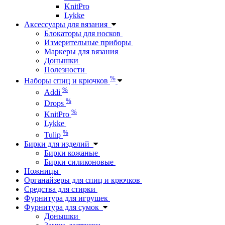
KnitPro
Lykke
Аксессуары для вязания
Блокаторы для носков
Измерительные приборы
Маркеры для вязания
Донышки
Полезности
%
Наборы спиц и крючков
%
Addi
%
Drops
%
KnitPro
Lykke
%
Tulip
Бирки для изделий
Бирки кожаные
Бирки силиконовые
Ножницы
Органайзеры для спиц и крючков
Средства для стирки
Фурнитура для игрушек
Фурнитура для сумок
Донышки