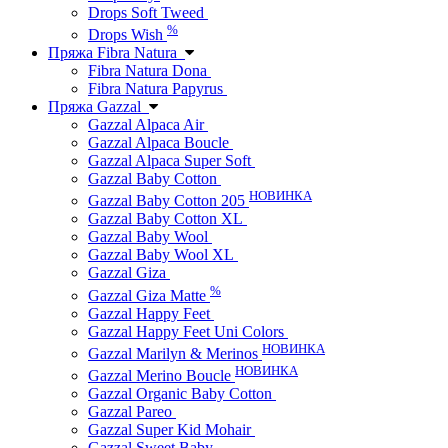
Drops Soft Tweed
%
Drops Wish
Пряжа Fibra Natura
Fibra Natura Dona
Fibra Natura Papyrus
Пряжа Gazzal
Gazzal Alpaca Air
Gazzal Alpaca Boucle
Gazzal Alpaca Super Soft
Gazzal Baby Cotton
НОВИНКА
Gazzal Baby Cotton 205
Gazzal Baby Cotton XL
Gazzal Baby Wool
Gazzal Baby Wool XL
Gazzal Giza
%
Gazzal Giza Matte
Gazzal Happy Feet
Gazzal Happy Feet Uni Colors
НОВИНКА
Gazzal Marilyn & Merinos
НОВИНКА
Gazzal Merino Boucle
Gazzal Organic Baby Cotton
Gazzal Pareo
Gazzal Super Kid Mohair
Gazzal Sweet Baby