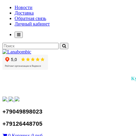
Новости
Доставка
Обратная связь
Личный кабинет
К
+79049898023
+79126448705
0
Корзина:
0 руб