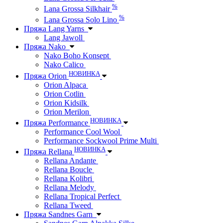
%
Lana Grossa Silkhair
%
Lana Grossa Solo Lino
Пряжа Lang Yarns
Lang Jawoll
Пряжа Nako
Nako Boho Konsept
Nako Calico
НОВИНКА
Пряжа Orion
Orion Alpaca
Orion Cotlin
Orion Kidsilk
Orion Merilon
НОВИНКА
Пряжа Performance
Performance Cool Wool
Performance Sockwool Prime Multi
НОВИНКА
Пряжа Rellana
Rellana Andante
Rellana Boucle
Rellana Kolibri
Rellana Melody
Rellana Tropical Perfect
Rellana Tweed
Пряжа Sandnes Garn