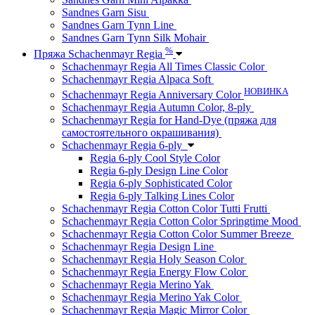
Sandnes Garn Sisu
Sandnes Garn Tynn Line
Sandnes Garn Tynn Silk Mohair
%
Пряжа Schachenmayr Regia
Schachenmayr Regia All Times Classic Color
Schachenmayr Regia Alpaca Soft
НОВИНКА
Schachenmayr Regia Anniversary Color
Schachenmayr Regia Autumn Color, 8-ply
Schachenmayr Regia for Hand-Dye (пряжа для
самостоятельного окрашивания)
Schachenmayr Regia 6-ply
Regia 6-ply Cool Style Color
Regia 6-ply Design Line Color
Regia 6-ply Sophisticated Color
Regia 6-ply Talking Lines Color
Schachenmayr Regia Cotton Color Tutti Frutti
Schachenmayr Regia Cotton Color Springtime Mood
Schachenmayr Regia Cotton Color Summer Breeze
Schachenmayr Regia Design Line
Schachenmayr Regia Holy Season Color
Schachenmayr Regia Energy Flow Color
Schachenmayr Regia Merino Yak
Schachenmayr Regia Merino Yak Color
Schachenmayr Regia Magic Mirror Color