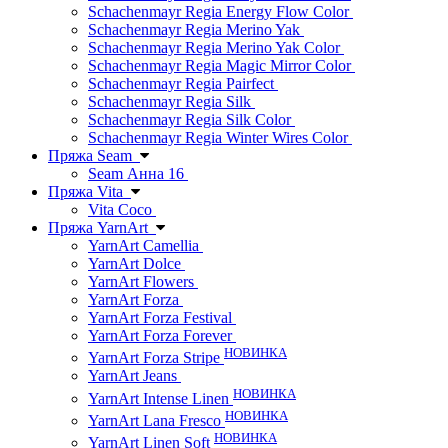
Schachenmayr Regia Energy Flow Color
Schachenmayr Regia Merino Yak
Schachenmayr Regia Merino Yak Color
Schachenmayr Regia Magic Mirror Color
Schachenmayr Regia Pairfect
Schachenmayr Regia Silk
Schachenmayr Regia Silk Color
Schachenmayr Regia Winter Wires Color
Пряжа Seam
Seam Анна 16
Пряжа Vita
Vita Coco
Пряжа YarnArt
YarnArt Camellia
YarnArt Dolce
YarnArt Flowers
YarnArt Forza
YarnArt Forza Festival
YarnArt Forza Forever
НОВИНКА
YarnArt Forza Stripe
YarnArt Jeans
НОВИНКА
YarnArt Intense Linen
НОВИНКА
YarnArt Lana Fresco
НОВИНКА
YarnArt Linen Soft