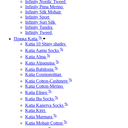
Infinity Nordic Tweed
Infinity Pima Merino
Infinity Silk Mohair
Infinity Sport
Infinity Suri Silk
Infinity Tundra
Infinity Tweed
%
Пряжа Katia
Katia 10 Shiny shades
%
Katia Aamu Socks
%
Katia Alma
%
Katia Alpaquina
%
Katia Babilonia
Katia Cosmopolitan
%
Katia Cotton-Cashmere
Katia Cotton-Merino
%
Katia Eliseo
%
Katia Ilta Socks
%
Katia Kanerva Socks
Katia Kirei
%
Katia Marmara
%
Katia Mohair Cotton
%