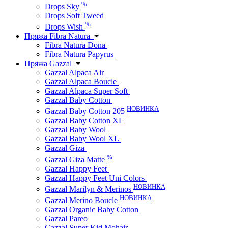
%
Drops Sky
Drops Soft Tweed
%
Drops Wish
Пряжа Fibra Natura
Fibra Natura Dona
Fibra Natura Papyrus
Пряжа Gazzal
Gazzal Alpaca Air
Gazzal Alpaca Boucle
Gazzal Alpaca Super Soft
Gazzal Baby Cotton
НОВИНКА
Gazzal Baby Cotton 205
Gazzal Baby Cotton XL
Gazzal Baby Wool
Gazzal Baby Wool XL
Gazzal Giza
%
Gazzal Giza Matte
Gazzal Happy Feet
Gazzal Happy Feet Uni Colors
НОВИНКА
Gazzal Marilyn & Merinos
НОВИНКА
Gazzal Merino Boucle
Gazzal Organic Baby Cotton
Gazzal Pareo
Gazzal Super Kid Mohair