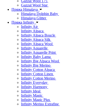
Gazzal Wool 175
Gazzal Wool Star
Пряжа Himalaya
Himalaya Dolphin Baby
Himalaya Glitter
Пряжа Infinity
Infinity Air
Infinity Alpaca
Infinity Alpaca Boucle
Infinity Alpaca Silk
Infinity Alpaca Wool
Infinity Aquarelle
Infinity Aquarelle Print
Infinity Baby Lama
Infinity Big Alpaca Wool
Infinity Big Merino
Infinity Cotton Alpaca
Infinity Cotton Linen
Infinity Cotton Merino
Infinity Everyday
Infinity Harmony
Infinity Ideal
Infinity Magic
Infinity Magic Plus
Infinity Merino Extrafine