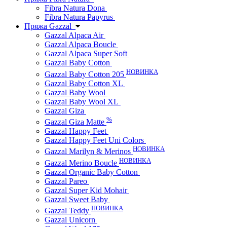
Fibra Natura Dona
Fibra Natura Papyrus
Пряжа Gazzal
Gazzal Alpaca Air
Gazzal Alpaca Boucle
Gazzal Alpaca Super Soft
Gazzal Baby Cotton
НОВИНКА
Gazzal Baby Cotton 205
Gazzal Baby Cotton XL
Gazzal Baby Wool
Gazzal Baby Wool XL
Gazzal Giza
%
Gazzal Giza Matte
Gazzal Happy Feet
Gazzal Happy Feet Uni Colors
НОВИНКА
Gazzal Marilyn & Merinos
НОВИНКА
Gazzal Merino Boucle
Gazzal Organic Baby Cotton
Gazzal Pareo
Gazzal Super Kid Mohair
Gazzal Sweet Baby
НОВИНКА
Gazzal Teddy
Gazzal Unicorn