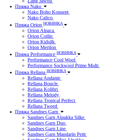
Lang Jawoll
Пряжа Nako
Nako Boho Konsept
Nako Calico
НОВИНКА
Пряжа Orion
Orion Alpaca
Orion Cotlin
Orion Kidsilk
Orion Merilon
НОВИНКА
Пряжа Performance
Performance Cool Wool
Performance Sockwool Prime Multi
НОВИНКА
Пряжа Rellana
Rellana Andante
Rellana Boucle
Rellana Kolibri
Rellana Melody
Rellana Tropical Perfect
Rellana Tweed
Пряжа Sandnes Garn
Sandnes Garn Alpakka Silke
Sandnes Garn Duo
Sandnes Garn Line
Sandnes Garn Mandarin Petit
Sandnes Garn Mini Alpakka