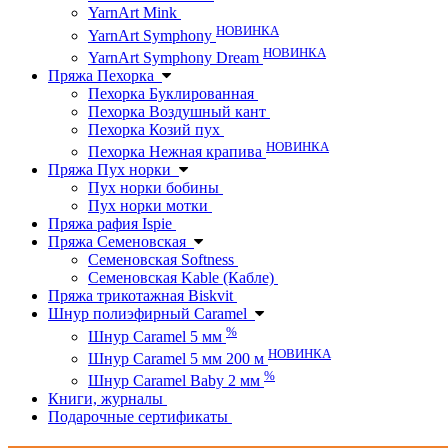
YarnArt Mink
НОВИНКА
YarnArt Symphony
НОВИНКА
YarnArt Symphony Dream
Пряжа Пехорка
Пехорка Буклированная
Пехорка Воздушный кант
Пехорка Козий пух
НОВИНКА
Пехорка Нежная крапива
Пряжа Пух норки
Пух норки бобины
Пух норки мотки
Пряжа рафия Ispie
Пряжа Семеновская
Семеновская Softness
Семеновская Kable (Кабле)
Пряжа трикотажная Biskvit
Шнур полиэфирный Caramel
%
Шнур Caramel 5 мм
НОВИНКА
Шнур Caramel 5 мм 200 м
%
Шнур Caramel Baby 2 мм
Книги, журналы
Подарочные сертификаты