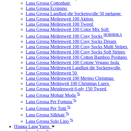
Lana Grossa Cottonhair
Lana Grossa Ecopuno
Lana Grossa Landlust die Sockenwolle 50 melange
Lana Grossa Meilenweit 100 Aktion
Lana Grossa Meilenweit 100 Tweed
Lana Grossa Meilenweit 100 Color Mix Soft
НОВИНКА
Lana Grossa Meilenweit 100 Cosy Socks
Lana Grossa Mielenweit 100 Cosy Socks Dream
Lana Grossa Meilenweit 100 Cosy Socks Multi Stripes
Lana Grossa Meilenweit 100 Cosy Socks Soft Stripes
Lana Grossa Meilenweit 100 Cotton Bamboo Positano
Lana Grossa Meilenweit 100 Cotone Vegano Isola
Lana Grossa Meilenweit Landlust die Sockenwolle
Lana Grossa Meilenweit 50
Lana Grossa Meilenweit 100 Merino Christmas
Lana Grossa Meilnweit 100 Christmas Lurex
Lana Grossa Meinlenweit 6-ply 150 Tweed
%
Lana Grossa Mohair Moda
%
Lana Grossa Per Fortuna
%
Lana Grossa Per Tutti
%
Lana Grossa Silkhair
%
Lana Grossa Solo Lino
Пряжа Lang Yarns