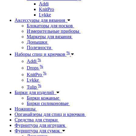
Addi
KnitPro
Lykke
Аксессуары для вязания
Блокаторы для носков
Измерительные приборы
Маркеры для вязания
Донышки
Полезности
%
Наборы спиц и крючков
%
Addi
%
Drops
%
KnitPro
Lykke
%
Tulip
Бирки для изделий
Бирки кожаные
Бирки силиконовые
Ножницы
Органайзеры для спиц и крючков
Средства для стирки
Фурнитура для игрушек
Фурнитура для сумок