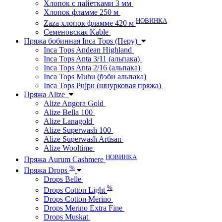
Хлопок с пайетками 3 мм
Хлопок фламме 250 м
НОВИНКА
Zaza хлопок фламме 420 м
Семеновская Kable
Пряжа бобинная Inca Tops (Перу)
Inca Tops Andean Highland
Inca Tops Anta 3/11 (альпака)
Inca Tops Anta 2/16 (альпака)
Inca Tops Muhu (бэби альпака)
Inca Tops Pujpu (шнурковая пряжа)
Пряжа Alize
Alize Angora Gold
Alize Bella 100
Alize Lanagold
Alize Superwash 100
Alize Superwash Artisan
Alize Wooltime
НОВИНКА
Пряжа Aurum Cashmere
%
Пряжа Drops
Drops Belle
%
Drops Cotton Light
Drops Cotton Merino
Drops Merino Extra Fine
Drops Muskat