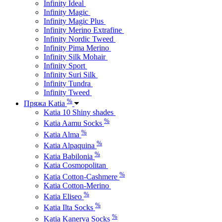
Infinity Ideal
Infinity Magic
Infinity Magic Plus
Infinity Merino Extrafine
Infinity Nordic Tweed
Infinity Pima Merino
Infinity Silk Mohair
Infinity Sport
Infinity Suri Silk
Infinity Tundra
Infinity Tweed
%
Пряжа Katia
Katia 10 Shiny shades
%
Katia Aamu Socks
%
Katia Alma
%
Katia Alpaquina
%
Katia Babilonia
Katia Cosmopolitan
%
Katia Cotton-Cashmere
Katia Cotton-Merino
%
Katia Eliseo
%
Katia Ilta Socks
%
Katia Kanerva Socks