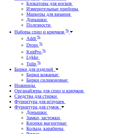
Блокаторы для носков
Измерительные приборы
Маркеры для вязания
Донышки
Полезности
%
Наборы спиц и крючков
%
Addi
%
Drops
%
KnitPro
Lykke
%
Tulip
Бирки для изделий
Бирки кожаные
Бирки силиконовые
Ножницы
Органайзеры для спиц и крючков
Средства для стирки
Фурнитура для игрушек
Фурнитура для сумок
Донышки
Замки, застежки
Кнопки магнитные
Кольца, карабины
Ремни