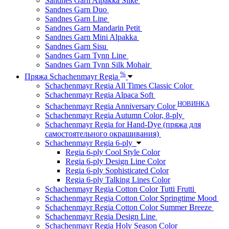
Sandnes Garn Alpakka Silke
Sandnes Garn Duo
Sandnes Garn Line
Sandnes Garn Mandarin Petit
Sandnes Garn Mini Alpakka
Sandnes Garn Sisu
Sandnes Garn Tynn Line
Sandnes Garn Tynn Silk Mohair
%
Пряжа Schachenmayr Regia
Schachenmayr Regia All Times Classic Color
Schachenmayr Regia Alpaca Soft
НОВИНКА
Schachenmayr Regia Anniversary Color
Schachenmayr Regia Autumn Color, 8-ply
Schachenmayr Regia for Hand-Dye (пряжа для
самостоятельного окрашивания)
Schachenmayr Regia 6-ply
Regia 6-ply Cool Style Color
Regia 6-ply Design Line Color
Regia 6-ply Sophisticated Color
Regia 6-ply Talking Lines Color
Schachenmayr Regia Cotton Color Tutti Frutti
Schachenmayr Regia Cotton Color Springtime Mood
Schachenmayr Regia Cotton Color Summer Breeze
Schachenmayr Regia Design Line
Schachenmayr Regia Holy Season Color