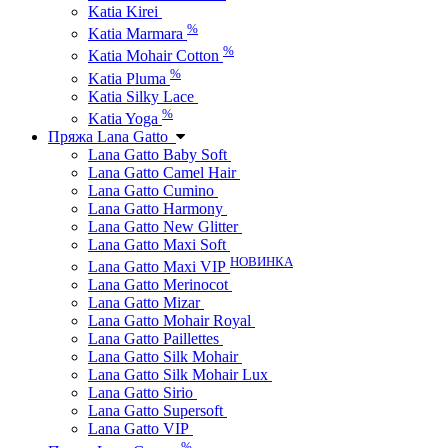
Katia Kirei
%
Katia Marmara
%
Katia Mohair Cotton
%
Katia Pluma
Katia Silky Lace
%
Katia Yoga
Пряжа Lana Gatto
Lana Gatto Baby Soft
Lana Gatto Camel Hair
Lana Gatto Cumino
Lana Gatto Harmony
Lana Gatto New Glitter
Lana Gatto Maxi Soft
НОВИНКА
Lana Gatto Maxi VIP
Lana Gatto Merinocot
Lana Gatto Mizar
Lana Gatto Mohair Royal
Lana Gatto Paillettes
Lana Gatto Silk Mohair
Lana Gatto Silk Mohair Lux
Lana Gatto Sirio
Lana Gatto Supersoft
Lana Gatto VIP
%