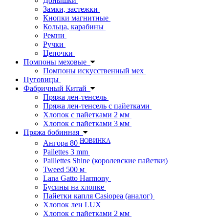
Донышки
Замки, застежки
Кнопки магнитные
Кольца, карабины
Ремни
Ручки
Цепочки
Помпоны меховые
Помпоны искусственный мех
Пуговицы
Фабричный Китай
Пряжа лен-тенсель
Пряжа лен-тенсель с пайетками
Хлопок с пайетками 2 мм
Хлопок с пайетками 3 мм
Пряжа бобинная
НОВИНКА
Ангора 80
Pailettes 3 mm
Paillettes Shine (королевские пайетки)
Tweed 500 м
Lana Gatto Harmony
Бусины на хлопке
Пайетки капля Casiopea (аналог)
Хлопок лен LUX
Хлопок с пайетками 2 мм