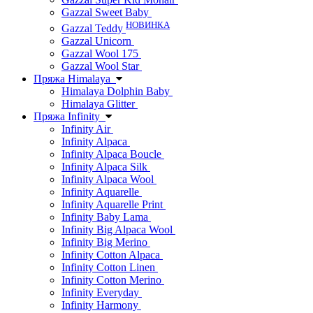
Gazzal Sweet Baby
НОВИНКА
Gazzal Teddy
Gazzal Unicorn
Gazzal Wool 175
Gazzal Wool Star
Пряжа Himalaya
Himalaya Dolphin Baby
Himalaya Glitter
Пряжа Infinity
Infinity Air
Infinity Alpaca
Infinity Alpaca Boucle
Infinity Alpaca Silk
Infinity Alpaca Wool
Infinity Aquarelle
Infinity Aquarelle Print
Infinity Baby Lama
Infinity Big Alpaca Wool
Infinity Big Merino
Infinity Cotton Alpaca
Infinity Cotton Linen
Infinity Cotton Merino
Infinity Everyday
Infinity Harmony