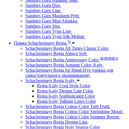
Sandnes Garn Alpakka Silke
Sandnes Garn Duo
Sandnes Garn Line
Sandnes Garn Mandarin Petit
Sandnes Garn Mini Alpakka
Sandnes Garn Sisu
Sandnes Garn Tynn Line
Sandnes Garn Tynn Silk Mohair
%
Пряжа Schachenmayr Regia
Schachenmayr Regia All Times Classic Color
Schachenmayr Regia Alpaca Soft
НОВИНКА
Schachenmayr Regia Anniversary Color
Schachenmayr Regia Autumn Color, 8-ply
Schachenmayr Regia for Hand-Dye (пряжа для
самостоятельного окрашивания)
Schachenmayr Regia 6-ply
Regia 6-ply Cool Style Color
Regia 6-ply Design Line Color
Regia 6-ply Sophisticated Color
Regia 6-ply Talking Lines Color
Schachenmayr Regia Cotton Color Tutti Frutti
Schachenmayr Regia Cotton Color Springtime Mood
Schachenmayr Regia Cotton Color Summer Breeze
Schachenmayr Regia Design Line
Schachenmayr Regia Holy Season Color