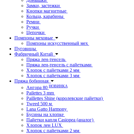
Донышки
Замки, застежки
Кнопки магнитные
Кольца, карабины
Ремни
Ручки
Цепочки
Помпоны меховые
Помпоны искусственный мех
Пуговицы
Фабричный Китай
Пряжа лен-тенсель
Пряжа лен-тенсель с пайетками
Хлопок с пайетками 2 мм
Хлопок с пайетками 3 мм
Пряжа бобинная
НОВИНКА
Ангора 80
Pailettes 3 mm
Paillettes Shine (королевские пайетки)
Tweed 500 м
Lana Gatto Harmony
Бусины на хлопке
Пайетки капля Casiopea (аналог)
Хлопок лен LUX
Хлопок с пайетками 2 мм