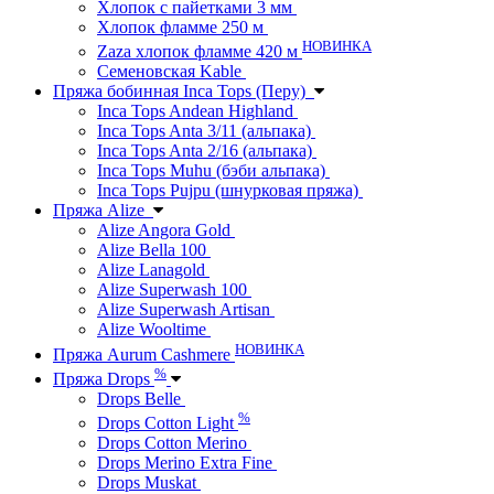
Хлопок с пайетками 3 мм
Хлопок фламме 250 м
НОВИНКА
Zaza хлопок фламме 420 м
Семеновская Kable
Пряжа бобинная Inca Tops (Перу)
Inca Tops Andean Highland
Inca Tops Anta 3/11 (альпака)
Inca Tops Anta 2/16 (альпака)
Inca Tops Muhu (бэби альпака)
Inca Tops Pujpu (шнурковая пряжа)
Пряжа Alize
Alize Angora Gold
Alize Bella 100
Alize Lanagold
Alize Superwash 100
Alize Superwash Artisan
Alize Wooltime
НОВИНКА
Пряжа Aurum Cashmere
%
Пряжа Drops
Drops Belle
%
Drops Cotton Light
Drops Cotton Merino
Drops Merino Extra Fine
Drops Muskat