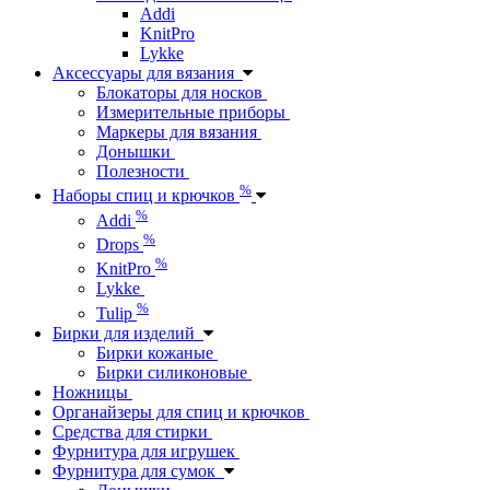
Addi
KnitPro
Lykke
Аксессуары для вязания
Блокаторы для носков
Измерительные приборы
Маркеры для вязания
Донышки
Полезности
%
Наборы спиц и крючков
%
Addi
%
Drops
%
KnitPro
Lykke
%
Tulip
Бирки для изделий
Бирки кожаные
Бирки силиконовые
Ножницы
Органайзеры для спиц и крючков
Средства для стирки
Фурнитура для игрушек
Фурнитура для сумок