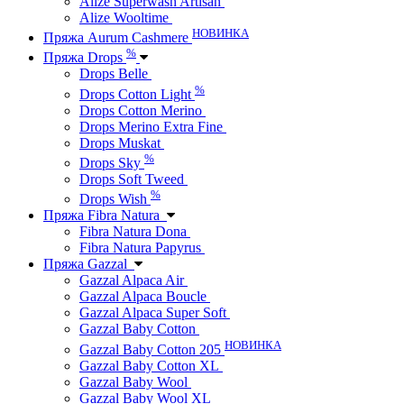
Alize Superwash Artisan
Alize Wooltime
НОВИНКА
Пряжа Aurum Cashmere
%
Пряжа Drops
Drops Belle
%
Drops Cotton Light
Drops Cotton Merino
Drops Merino Extra Fine
Drops Muskat
%
Drops Sky
Drops Soft Tweed
%
Drops Wish
Пряжа Fibra Natura
Fibra Natura Dona
Fibra Natura Papyrus
Пряжа Gazzal
Gazzal Alpaca Air
Gazzal Alpaca Boucle
Gazzal Alpaca Super Soft
Gazzal Baby Cotton
НОВИНКА
Gazzal Baby Cotton 205
Gazzal Baby Cotton XL
Gazzal Baby Wool
Gazzal Baby Wool XL