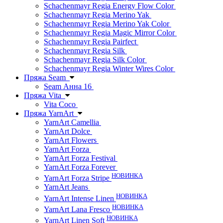
Schachenmayr Regia Energy Flow Color
Schachenmayr Regia Merino Yak
Schachenmayr Regia Merino Yak Color
Schachenmayr Regia Magic Mirror Color
Schachenmayr Regia Pairfect
Schachenmayr Regia Silk
Schachenmayr Regia Silk Color
Schachenmayr Regia Winter Wires Color
Пряжа Seam
Seam Анна 16
Пряжа Vita
Vita Coco
Пряжа YarnArt
YarnArt Camellia
YarnArt Dolce
YarnArt Flowers
YarnArt Forza
YarnArt Forza Festival
YarnArt Forza Forever
НОВИНКА
YarnArt Forza Stripe
YarnArt Jeans
НОВИНКА
YarnArt Intense Linen
НОВИНКА
YarnArt Lana Fresco
НОВИНКА
YarnArt Linen Soft