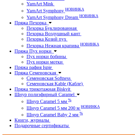
YarnArt Mink
НОВИНКА
YarnArt Symphony
НОВИНКА
YarnArt Symphony Dream
Пряжа Пехорка
Пехорка Буклированная
Пехорка Воздушный кант
Пехорка Козий пух
НОВИНКА
Пехорка Нежная крапива
Пряжа Пух норки
Пух норки бобины
Пух норки мотки
Пряжа рафия Ispie
Пряжа Семеновская
Семеновская Softness
Семеновская Kable (Кабле)
Пряжа трикотажная Biskvit
Шнур полиэфирный Caramel
%
Шнур Caramel 5 мм
НОВИНКА
Шнур Caramel 5 мм 200 м
%
Шнур Caramel Baby 2 мм
Книги, журналы
Подарочные сертификаты