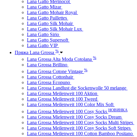
Lana Gatto Merinocot
Lana Gatto Mizar
Lana Gatto Mohair Royal
Lana Gatto Paillettes
Lana Gatto Silk Mohair
Lana Gatto Silk Mohair Lux
Lana Gatto Sirio
Lana Gatto Supersoft
Lana Gatto VIP
%
Пряжа Lana Grossa
%
Lana Grossa Alta Moda Cotolana
Lana Grossa Brillino
%
Lana Grossa Cotone Vintage
Lana Grossa Cottonhair
Lana Grossa Ecopuno
Lana Grossa Landlust die Sockenwolle 50 melange
Lana Grossa Meilenweit 100 Aktion
Lana Grossa Meilenweit 100 Tweed
Lana Grossa Meilenweit 100 Color Mix Soft
НОВИНКА
Lana Grossa Meilenweit 100 Cosy Socks
Lana Grossa Mielenweit 100 Cosy Socks Dream
Lana Grossa Meilenweit 100 Cosy Socks Multi Stripes
Lana Grossa Meilenweit 100 Cosy Socks Soft Stripes
Lana Grossa Meilenweit 100 Cotton Bamboo Positano