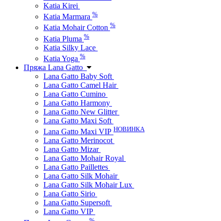
Katia Kirei
%
Katia Marmara
%
Katia Mohair Cotton
%
Katia Pluma
Katia Silky Lace
%
Katia Yoga
Пряжа Lana Gatto
Lana Gatto Baby Soft
Lana Gatto Camel Hair
Lana Gatto Cumino
Lana Gatto Harmony
Lana Gatto New Glitter
Lana Gatto Maxi Soft
НОВИНКА
Lana Gatto Maxi VIP
Lana Gatto Merinocot
Lana Gatto Mizar
Lana Gatto Mohair Royal
Lana Gatto Paillettes
Lana Gatto Silk Mohair
Lana Gatto Silk Mohair Lux
Lana Gatto Sirio
Lana Gatto Supersoft
Lana Gatto VIP
%