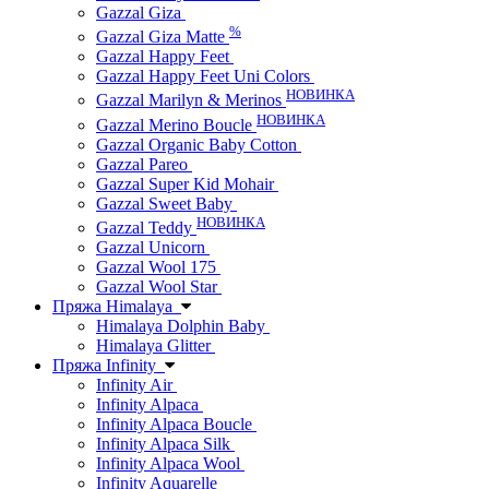
Gazzal Giza
%
Gazzal Giza Matte
Gazzal Happy Feet
Gazzal Happy Feet Uni Colors
НОВИНКА
Gazzal Marilyn & Merinos
НОВИНКА
Gazzal Merino Boucle
Gazzal Organic Baby Cotton
Gazzal Pareo
Gazzal Super Kid Mohair
Gazzal Sweet Baby
НОВИНКА
Gazzal Teddy
Gazzal Unicorn
Gazzal Wool 175
Gazzal Wool Star
Пряжа Himalaya
Himalaya Dolphin Baby
Himalaya Glitter
Пряжа Infinity
Infinity Air
Infinity Alpaca
Infinity Alpaca Boucle
Infinity Alpaca Silk
Infinity Alpaca Wool
Infinity Aquarelle