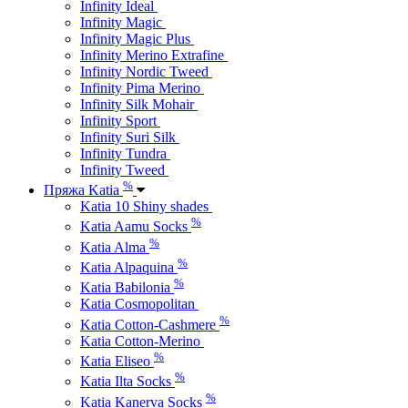
Infinity Ideal
Infinity Magic
Infinity Magic Plus
Infinity Merino Extrafine
Infinity Nordic Tweed
Infinity Pima Merino
Infinity Silk Mohair
Infinity Sport
Infinity Suri Silk
Infinity Tundra
Infinity Tweed
%
Пряжа Katia
Katia 10 Shiny shades
%
Katia Aamu Socks
%
Katia Alma
%
Katia Alpaquina
%
Katia Babilonia
Katia Cosmopolitan
%
Katia Cotton-Cashmere
Katia Cotton-Merino
%
Katia Eliseo
%
Katia Ilta Socks
%
Katia Kanerva Socks