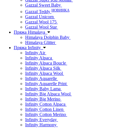
Gazzal Sweet Baby
НОВИНКА
Gazzal Teddy
Gazzal Unicorn
Gazzal Wool 175
Gazzal Wool Star
Пряжа Himalaya
Himalaya Dolphin Baby
Himalaya Glitter
Пряжа Infinity
Infinity Air
Infinity Alpaca
Infinity Alpaca Boucle
Infinity Alpaca Silk
Infinity Alpaca Wool
Infinity Aquarelle
Infinity Aquarelle Print
Infinity Baby Lama
Infinity Big Alpaca Wool
Infinity Big Merino
Infinity Cotton Alpaca
Infinity Cotton Linen
Infinity Cotton Merino
Infinity Everyday
Infinity Harmony