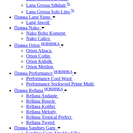
%
Lana Grossa Silkhair
%
Lana Grossa Solo Lino
Пряжа Lang Yarns
Lang Jawoll
Пряжа Nako
Nako Boho Konsept
Nako Calico
НОВИНКА
Пряжа Orion
Orion Alpaca
Orion Cotlin
Orion Kidsilk
Orion Merilon
НОВИНКА
Пряжа Performance
Performance Cool Wool
Performance Sockwool Prime Multi
НОВИНКА
Пряжа Rellana
Rellana Andante
Rellana Boucle
Rellana Kolibri
Rellana Melody
Rellana Tropical Perfect
Rellana Tweed
Пряжа Sandnes Garn