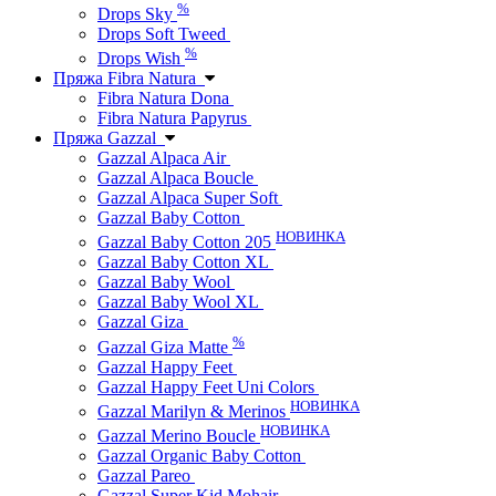
%
Drops Sky
Drops Soft Tweed
%
Drops Wish
Пряжа Fibra Natura
Fibra Natura Dona
Fibra Natura Papyrus
Пряжа Gazzal
Gazzal Alpaca Air
Gazzal Alpaca Boucle
Gazzal Alpaca Super Soft
Gazzal Baby Cotton
НОВИНКА
Gazzal Baby Cotton 205
Gazzal Baby Cotton XL
Gazzal Baby Wool
Gazzal Baby Wool XL
Gazzal Giza
%
Gazzal Giza Matte
Gazzal Happy Feet
Gazzal Happy Feet Uni Colors
НОВИНКА
Gazzal Marilyn & Merinos
НОВИНКА
Gazzal Merino Boucle
Gazzal Organic Baby Cotton
Gazzal Pareo
Gazzal Super Kid Mohair