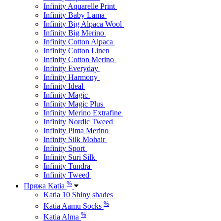
Infinity Aquarelle Print
Infinity Baby Lama
Infinity Big Alpaca Wool
Infinity Big Merino
Infinity Cotton Alpaca
Infinity Cotton Linen
Infinity Cotton Merino
Infinity Everyday
Infinity Harmony
Infinity Ideal
Infinity Magic
Infinity Magic Plus
Infinity Merino Extrafine
Infinity Nordic Tweed
Infinity Pima Merino
Infinity Silk Mohair
Infinity Sport
Infinity Suri Silk
Infinity Tundra
Infinity Tweed
%
Пряжа Katia
Katia 10 Shiny shades
%
Katia Aamu Socks
%
Katia Alma