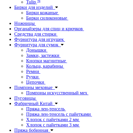
%
Tulip
Бирки для изделий
Бирки кожаные
Бирки силиконовые
Ножницы
Органайзеры для спиц и крючков
Средства для стирки
Фурнитура для игрушек
Фурнитура для сумок
Донышки
Замки, застежки
Кнопки магнитные
Кольца, карабины
Ремни
Ручки
Цепочки
Помпоны меховые
Помпоны искусственный мех
Пуговицы
Фабричный Китай
Пряжа лен-тенсель
Пряжа лен-тенсель с пайетками
Хлопок с пайетками 2 мм
Хлопок с пайетками 3 мм
Пряжа бобинная