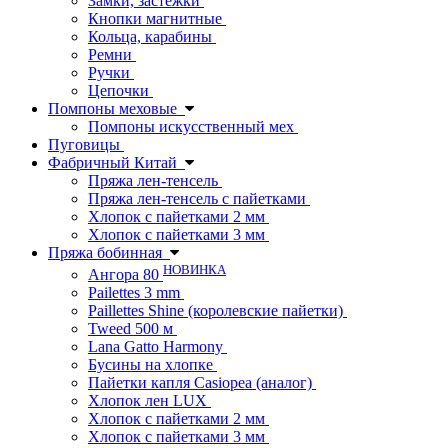
Замки, застежки
Кнопки магнитные
Кольца, карабины
Ремни
Ручки
Цепочки
Помпоны меховые
Помпоны искусственный мех
Пуговицы
Фабричный Китай
Пряжа лен-тенсель
Пряжа лен-тенсель с пайетками
Хлопок с пайетками 2 мм
Хлопок с пайетками 3 мм
Пряжа бобинная
НОВИНКА
Ангора 80
Pailettes 3 mm
Paillettes Shine (королевские пайетки)
Tweed 500 м
Lana Gatto Harmony
Бусины на хлопке
Пайетки капля Casiopea (аналог)
Хлопок лен LUX
Хлопок с пайетками 2 мм
Хлопок с пайетками 3 мм