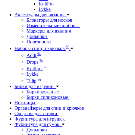
KnitPro
Lykke
Аксессуары для вязания
Блокаторы для носков
Измерительные приборы
Маркеры для вязания
Донышки
Полезности
%
Наборы спиц и крючков
%
Addi
%
Drops
%
KnitPro
Lykke
%
Tulip
Бирки для изделий
Бирки кожаные
Бирки силиконовые
Ножницы
Органайзеры для спиц и крючков
Средства для стирки
Фурнитура для игрушек
Фурнитура для сумок
Донышки