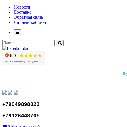
Новости
Доставка
Обратная связь
Личный кабинет
К
+79049898023
+79126448705
0
Корзина:
0 руб