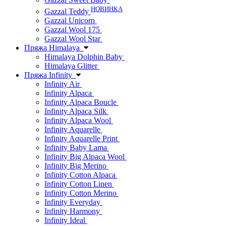
НОВИНКА
Gazzal Teddy
Gazzal Unicorn
Gazzal Wool 175
Gazzal Wool Star
Пряжа Himalaya
Himalaya Dolphin Baby
Himalaya Glitter
Пряжа Infinity
Infinity Air
Infinity Alpaca
Infinity Alpaca Boucle
Infinity Alpaca Silk
Infinity Alpaca Wool
Infinity Aquarelle
Infinity Aquarelle Print
Infinity Baby Lama
Infinity Big Alpaca Wool
Infinity Big Merino
Infinity Cotton Alpaca
Infinity Cotton Linen
Infinity Cotton Merino
Infinity Everyday
Infinity Harmony
Infinity Ideal