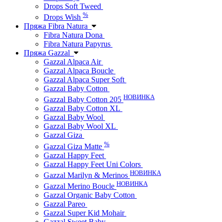
Drops Soft Tweed
%
Drops Wish
Пряжа Fibra Natura
Fibra Natura Dona
Fibra Natura Papyrus
Пряжа Gazzal
Gazzal Alpaca Air
Gazzal Alpaca Boucle
Gazzal Alpaca Super Soft
Gazzal Baby Cotton
НОВИНКА
Gazzal Baby Cotton 205
Gazzal Baby Cotton XL
Gazzal Baby Wool
Gazzal Baby Wool XL
Gazzal Giza
%
Gazzal Giza Matte
Gazzal Happy Feet
Gazzal Happy Feet Uni Colors
НОВИНКА
Gazzal Marilyn & Merinos
НОВИНКА
Gazzal Merino Boucle
Gazzal Organic Baby Cotton
Gazzal Pareo
Gazzal Super Kid Mohair
Gazzal Sweet Baby