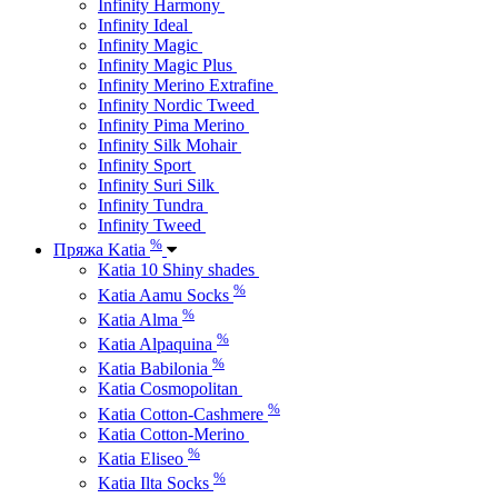
Infinity Harmony
Infinity Ideal
Infinity Magic
Infinity Magic Plus
Infinity Merino Extrafine
Infinity Nordic Tweed
Infinity Pima Merino
Infinity Silk Mohair
Infinity Sport
Infinity Suri Silk
Infinity Tundra
Infinity Tweed
%
Пряжа Katia
Katia 10 Shiny shades
%
Katia Aamu Socks
%
Katia Alma
%
Katia Alpaquina
%
Katia Babilonia
Katia Cosmopolitan
%
Katia Cotton-Cashmere
Katia Cotton-Merino
%
Katia Eliseo
%
Katia Ilta Socks