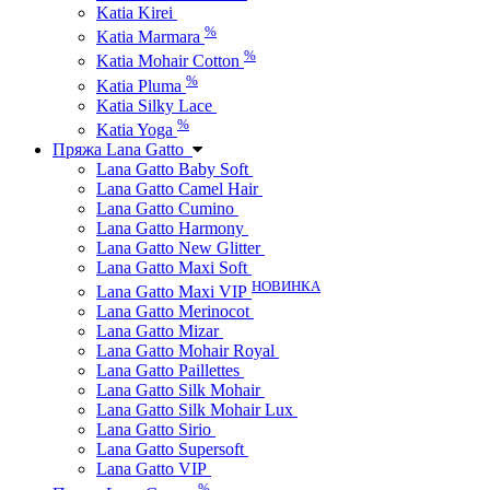
Katia Kirei
%
Katia Marmara
%
Katia Mohair Cotton
%
Katia Pluma
Katia Silky Lace
%
Katia Yoga
Пряжа Lana Gatto
Lana Gatto Baby Soft
Lana Gatto Camel Hair
Lana Gatto Cumino
Lana Gatto Harmony
Lana Gatto New Glitter
Lana Gatto Maxi Soft
НОВИНКА
Lana Gatto Maxi VIP
Lana Gatto Merinocot
Lana Gatto Mizar
Lana Gatto Mohair Royal
Lana Gatto Paillettes
Lana Gatto Silk Mohair
Lana Gatto Silk Mohair Lux
Lana Gatto Sirio
Lana Gatto Supersoft
Lana Gatto VIP
%