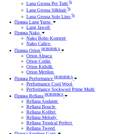
%
Lana Grossa Per Tutti
%
Lana Grossa Silkhair
%
Lana Grossa Solo Lino
Пряжа Lang Yarns
Lang Jawoll
Пряжа Nako
Nako Boho Konsept
Nako Calico
НОВИНКА
Пряжа Orion
Orion Alpaca
Orion Cotlin
Orion Kidsilk
Orion Merilon
НОВИНКА
Пряжа Performance
Performance Cool Wool
Performance Sockwool Prime Multi
НОВИНКА
Пряжа Rellana
Rellana Andante
Rellana Boucle
Rellana Kolibri
Rellana Melody
Rellana Tropical Perfect
Rellana Tweed
Пряжа Sandnes Garn