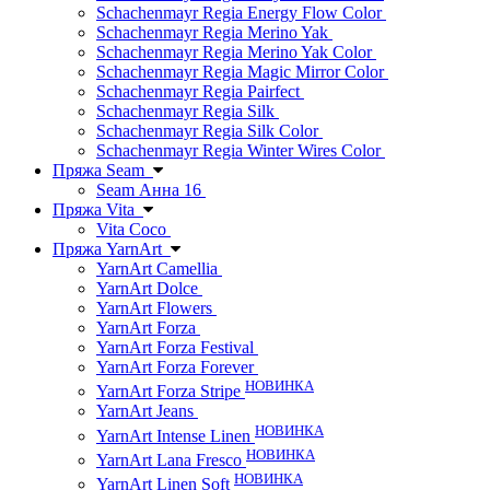
Schachenmayr Regia Energy Flow Color
Schachenmayr Regia Merino Yak
Schachenmayr Regia Merino Yak Color
Schachenmayr Regia Magic Mirror Color
Schachenmayr Regia Pairfect
Schachenmayr Regia Silk
Schachenmayr Regia Silk Color
Schachenmayr Regia Winter Wires Color
Пряжа Seam
Seam Анна 16
Пряжа Vita
Vita Coco
Пряжа YarnArt
YarnArt Camellia
YarnArt Dolce
YarnArt Flowers
YarnArt Forza
YarnArt Forza Festival
YarnArt Forza Forever
НОВИНКА
YarnArt Forza Stripe
YarnArt Jeans
НОВИНКА
YarnArt Intense Linen
НОВИНКА
YarnArt Lana Fresco
НОВИНКА
YarnArt Linen Soft