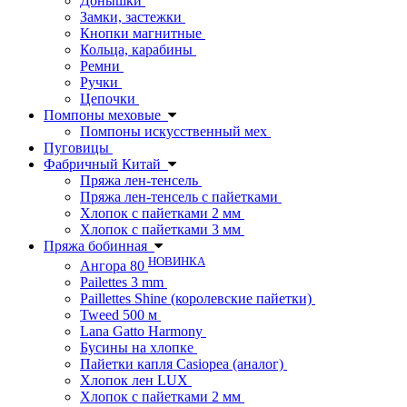
Донышки
Замки, застежки
Кнопки магнитные
Кольца, карабины
Ремни
Ручки
Цепочки
Помпоны меховые
Помпоны искусственный мех
Пуговицы
Фабричный Китай
Пряжа лен-тенсель
Пряжа лен-тенсель с пайетками
Хлопок с пайетками 2 мм
Хлопок с пайетками 3 мм
Пряжа бобинная
НОВИНКА
Ангора 80
Pailettes 3 mm
Paillettes Shine (королевские пайетки)
Tweed 500 м
Lana Gatto Harmony
Бусины на хлопке
Пайетки капля Casiopea (аналог)
Хлопок лен LUX
Хлопок с пайетками 2 мм