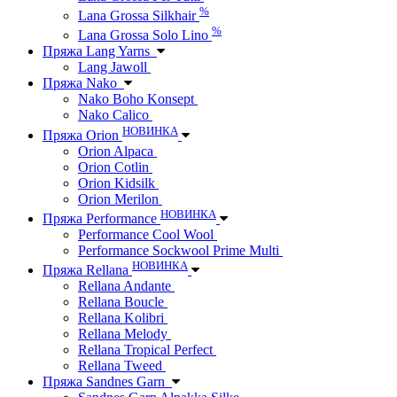
%
Lana Grossa Silkhair
%
Lana Grossa Solo Lino
Пряжа Lang Yarns
Lang Jawoll
Пряжа Nako
Nako Boho Konsept
Nako Calico
НОВИНКА
Пряжа Orion
Orion Alpaca
Orion Cotlin
Orion Kidsilk
Orion Merilon
НОВИНКА
Пряжа Performance
Performance Cool Wool
Performance Sockwool Prime Multi
НОВИНКА
Пряжа Rellana
Rellana Andante
Rellana Boucle
Rellana Kolibri
Rellana Melody
Rellana Tropical Perfect
Rellana Tweed
Пряжа Sandnes Garn