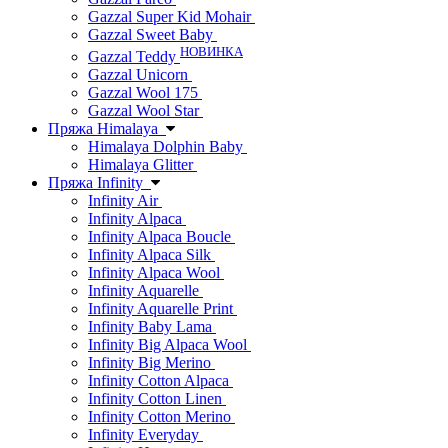
Gazzal Super Kid Mohair
Gazzal Sweet Baby
НОВИНКА
Gazzal Teddy
Gazzal Unicorn
Gazzal Wool 175
Gazzal Wool Star
Пряжа Himalaya
Himalaya Dolphin Baby
Himalaya Glitter
Пряжа Infinity
Infinity Air
Infinity Alpaca
Infinity Alpaca Boucle
Infinity Alpaca Silk
Infinity Alpaca Wool
Infinity Aquarelle
Infinity Aquarelle Print
Infinity Baby Lama
Infinity Big Alpaca Wool
Infinity Big Merino
Infinity Cotton Alpaca
Infinity Cotton Linen
Infinity Cotton Merino
Infinity Everyday