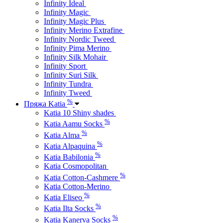
Infinity Ideal
Infinity Magic
Infinity Magic Plus
Infinity Merino Extrafine
Infinity Nordic Tweed
Infinity Pima Merino
Infinity Silk Mohair
Infinity Sport
Infinity Suri Silk
Infinity Tundra
Infinity Tweed
%
Пряжа Katia
Katia 10 Shiny shades
%
Katia Aamu Socks
%
Katia Alma
%
Katia Alpaquina
%
Katia Babilonia
Katia Cosmopolitan
%
Katia Cotton-Cashmere
Katia Cotton-Merino
%
Katia Eliseo
%
Katia Ilta Socks
%
Katia Kanerva Socks