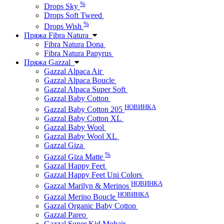
%
Drops Sky
Drops Soft Tweed
%
Drops Wish
Пряжа Fibra Natura
Fibra Natura Dona
Fibra Natura Papyrus
Пряжа Gazzal
Gazzal Alpaca Air
Gazzal Alpaca Boucle
Gazzal Alpaca Super Soft
Gazzal Baby Cotton
НОВИНКА
Gazzal Baby Cotton 205
Gazzal Baby Cotton XL
Gazzal Baby Wool
Gazzal Baby Wool XL
Gazzal Giza
%
Gazzal Giza Matte
Gazzal Happy Feet
Gazzal Happy Feet Uni Colors
НОВИНКА
Gazzal Marilyn & Merinos
НОВИНКА
Gazzal Merino Boucle
Gazzal Organic Baby Cotton
Gazzal Pareo
Gazzal Super Kid Mohair