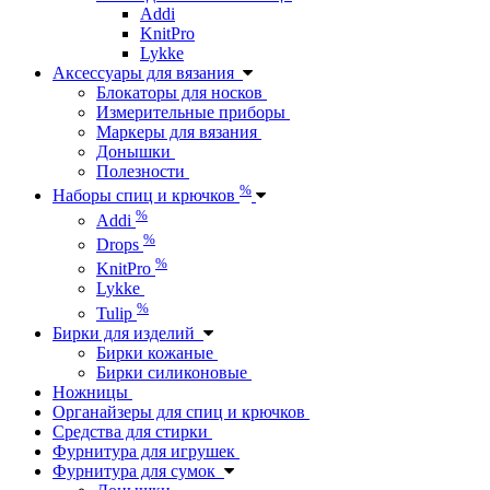
Addi
KnitPro
Lykke
Аксессуары для вязания
Блокаторы для носков
Измерительные приборы
Маркеры для вязания
Донышки
Полезности
%
Наборы спиц и крючков
%
Addi
%
Drops
%
KnitPro
Lykke
%
Tulip
Бирки для изделий
Бирки кожаные
Бирки силиконовые
Ножницы
Органайзеры для спиц и крючков
Средства для стирки
Фурнитура для игрушек
Фурнитура для сумок