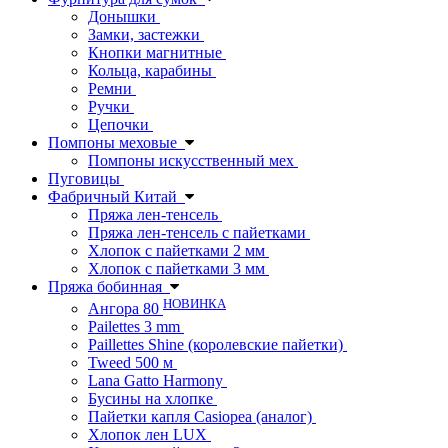
Донышки
Замки, застежки
Кнопки магнитные
Кольца, карабины
Ремни
Ручки
Цепочки
Помпоны меховые
Помпоны искусственный мех
Пуговицы
Фабричный Китай
Пряжа лен-тенсель
Пряжа лен-тенсель с пайетками
Хлопок с пайетками 2 мм
Хлопок с пайетками 3 мм
Пряжа бобинная
НОВИНКА
Ангора 80
Pailettes 3 mm
Paillettes Shine (королевские пайетки)
Tweed 500 м
Lana Gatto Harmony
Бусины на хлопке
Пайетки капля Casiopea (аналог)
Хлопок лен LUX