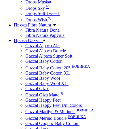
Drops Muskat
%
Drops Sky
Drops Soft Tweed
%
Drops Wish
Пряжа Fibra Natura
Fibra Natura Dona
Fibra Natura Papyrus
Пряжа Gazzal
Gazzal Alpaca Air
Gazzal Alpaca Boucle
Gazzal Alpaca Super Soft
Gazzal Baby Cotton
НОВИНКА
Gazzal Baby Cotton 205
Gazzal Baby Cotton XL
Gazzal Baby Wool
Gazzal Baby Wool XL
Gazzal Giza
%
Gazzal Giza Matte
Gazzal Happy Feet
Gazzal Happy Feet Uni Colors
НОВИНКА
Gazzal Marilyn & Merinos
НОВИНКА
Gazzal Merino Boucle
Gazzal Organic Baby Cotton
Gazzal Pareo