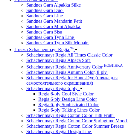
Sandnes Garn Alpakka Silke
Sandnes Garn Duo
Sandnes Garn Line
Sandnes Garn Mandarin Petit
Sandnes Garn Mini Alpakka
Sandnes Garn Sisu
Sandnes Garn Tynn Line
Sandnes Garn Tynn Silk Mohair
%
Пряжа Schachenmayr Regia
Schachenmayr Regia All Times Classic Color
Schachenmayr Regia Alpaca Soft
НОВИНКА
Schachenmayr Regia Anniversary Color
Schachenmayr Regia Autumn Color, 8-ply
Schachenmayr Regia for Hand-Dye (пряжа для
самостоятельного окрашивания)
Schachenmayr Regia 6-ply
Regia 6-ply Cool Style Color
Regia 6-ply Design Line Color
Regia 6-ply Sophisticated Color
Regia 6-ply Talking Lines Color
Schachenmayr Regia Cotton Color Tutti Frutti
Schachenmayr Regia Cotton Color Springtime Mood
Schachenmayr Regia Cotton Color Summer Breeze
Schachenmayr Regia Design Line