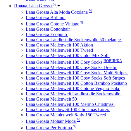
%
Пряжа Lana Grossa
%
Lana Grossa Alta Moda Cotolana
Lana Grossa Brillino
%
Lana Grossa Cotone Vintage
Lana Grossa Cottonhair
Lana Grossa Ecopuno
Lana Grossa Landlust die Sockenwolle 50 melange
Lana Grossa Meilenweit 100 Aktion
Lana Grossa Meilenweit 100 Tweed
Lana Grossa Meilenweit 100 Color Mix Soft
НОВИНКА
Lana Grossa Meilenweit 100 Cosy Socks
Lana Grossa Mielenweit 100 Cosy Socks Dream
Lana Grossa Meilenweit 100 Cosy Socks Multi Stripes
Lana Grossa Meilenweit 100 Cosy Socks Soft Stripes
Lana Grossa Meilenweit 100 Cotton Bamboo Positano
Lana Grossa Meilenweit 100 Cotone Vegano Isola
Lana Grossa Meilenweit Landlust die Sockenwolle
Lana Grossa Meilenweit 50
Lana Grossa Meilenweit 100 Merino Christmas
Lana Grossa Meilnweit 100 Christmas Lurex
Lana Grossa Meinlenweit 6-ply 150 Tweed
%
Lana Grossa Mohair Moda
%
Lana Grossa Per Fortuna