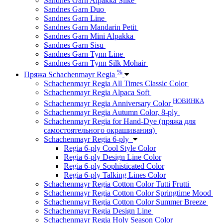
Sandnes Garn Alpakka Silke
Sandnes Garn Duo
Sandnes Garn Line
Sandnes Garn Mandarin Petit
Sandnes Garn Mini Alpakka
Sandnes Garn Sisu
Sandnes Garn Tynn Line
Sandnes Garn Tynn Silk Mohair
%
Пряжа Schachenmayr Regia
Schachenmayr Regia All Times Classic Color
Schachenmayr Regia Alpaca Soft
НОВИНКА
Schachenmayr Regia Anniversary Color
Schachenmayr Regia Autumn Color, 8-ply
Schachenmayr Regia for Hand-Dye (пряжа для
самостоятельного окрашивания)
Schachenmayr Regia 6-ply
Regia 6-ply Cool Style Color
Regia 6-ply Design Line Color
Regia 6-ply Sophisticated Color
Regia 6-ply Talking Lines Color
Schachenmayr Regia Cotton Color Tutti Frutti
Schachenmayr Regia Cotton Color Springtime Mood
Schachenmayr Regia Cotton Color Summer Breeze
Schachenmayr Regia Design Line
Schachenmayr Regia Holy Season Color