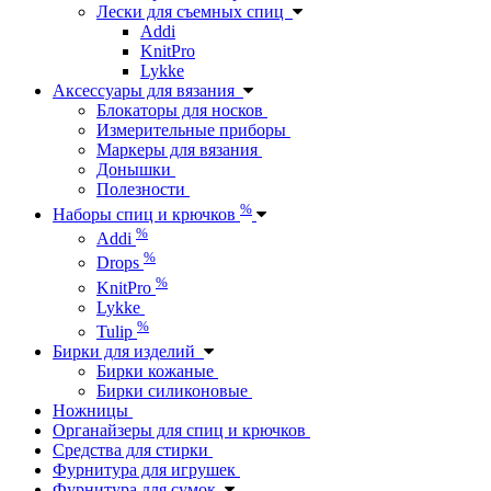
Лески для съемных спиц
Addi
KnitPro
Lykke
Аксессуары для вязания
Блокаторы для носков
Измерительные приборы
Маркеры для вязания
Донышки
Полезности
%
Наборы спиц и крючков
%
Addi
%
Drops
%
KnitPro
Lykke
%
Tulip
Бирки для изделий
Бирки кожаные
Бирки силиконовые
Ножницы
Органайзеры для спиц и крючков
Средства для стирки
Фурнитура для игрушек
Фурнитура для сумок