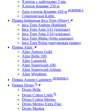
Хлопок с пайетками 3 мм
Хлопок фламме 250 м
НОВИНКА
Zaza хлопок фламме 420 м
Семеновская Kable
Пряжа бобинная Inca Tops (Перу)
Inca Tops Andean Highland
Inca Tops Anta 3/11 (альпака)
Inca Tops Anta 2/16 (альпака)
Inca Tops Muhu (бэби альпака)
Inca Tops Pujpu (шнурковая пряжа)
Пряжа Alize
Alize Angora Gold
Alize Bella 100
Alize Lanagold
Alize Superwash 100
Alize Superwash Artisan
Alize Wooltime
НОВИНКА
Пряжа Aurum Cashmere
%
Пряжа Drops
Drops Belle
%
Drops Cotton Light
Drops Cotton Merino
Drops Merino Extra Fine
Drops Muskat