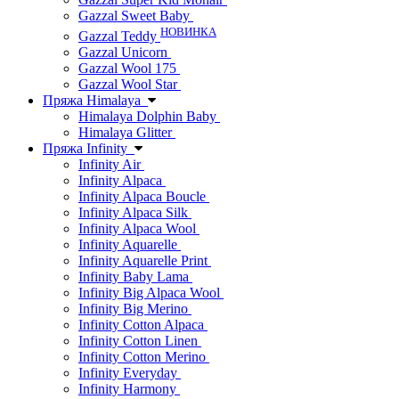
Gazzal Sweet Baby
НОВИНКА
Gazzal Teddy
Gazzal Unicorn
Gazzal Wool 175
Gazzal Wool Star
Пряжа Himalaya
Himalaya Dolphin Baby
Himalaya Glitter
Пряжа Infinity
Infinity Air
Infinity Alpaca
Infinity Alpaca Boucle
Infinity Alpaca Silk
Infinity Alpaca Wool
Infinity Aquarelle
Infinity Aquarelle Print
Infinity Baby Lama
Infinity Big Alpaca Wool
Infinity Big Merino
Infinity Cotton Alpaca
Infinity Cotton Linen
Infinity Cotton Merino
Infinity Everyday
Infinity Harmony