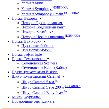
YarnArt Mink
НОВИНКА
YarnArt Symphony
НОВИНКА
YarnArt Symphony Dream
Пряжа Пехорка
Пехорка Буклированная
Пехорка Воздушный кант
Пехорка Козий пух
НОВИНКА
Пехорка Нежная крапива
Пряжа Пух норки
Пух норки бобины
Пух норки мотки
Пряжа рафия Ispie
Пряжа Семеновская
Семеновская Softness
Семеновская Kable (Кабле)
Пряжа трикотажная Biskvit
Шнур полиэфирный Caramel
%
Шнур Caramel 5 мм
НОВИНКА
Шнур Caramel 5 мм 200 м
%
Шнур Caramel Baby 2 мм
Книги, журналы
Подарочные сертификаты