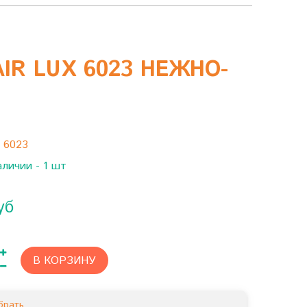
IR LUX 6023 НЕЖНО-
:
6023
аличии - 1 шт
уб
В КОРЗИНУ
брать