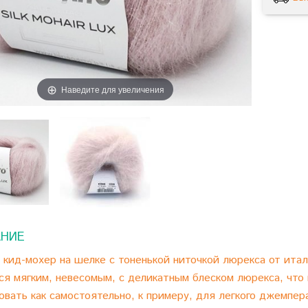
Наведите для увеличения
НИЕ
кид-мохер на шелке с тоненькой ниточкой люрекса от итал
ся мягким, невесомым, с деликатным блеском люрекса, чт
овать как самостоятельно, к примеру, для легкого джемпера