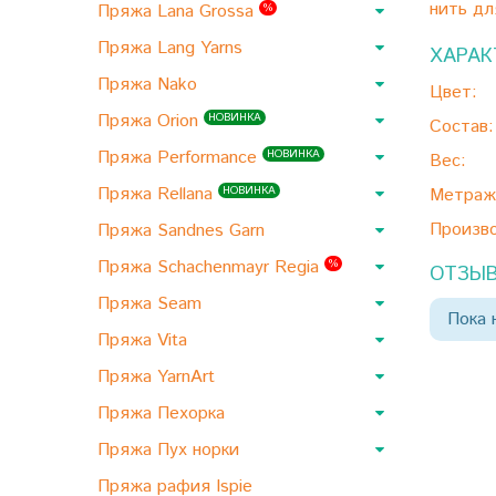
нить дл
Пряжа Lana Grossa
%
Пряжа Lang Yarns
ХАРАК
Пряжа Nako
Цвет:
Пряжа Orion
НОВИНКА
Состав:
Пряжа Performance
НОВИНКА
Вес:
Пряжа Rellana
НОВИНКА
Метраж
Произво
Пряжа Sandnes Garn
Пряжа Schachenmayr Regia
%
ОТЗЫВ
Пряжа Seam
Пока 
Пряжа Vita
Пряжа YarnArt
Пряжа Пехорка
Пряжа Пух норки
Пряжа рафия Ispie