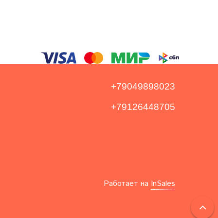
+79049898023
+79126448705
Работает на
InSales