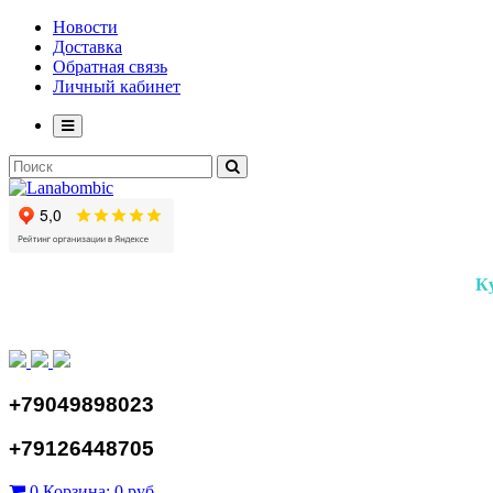
Новости
Доставка
Обратная связь
Личный кабинет
К
+79049898023
+79126448705
0
Корзина:
0 руб