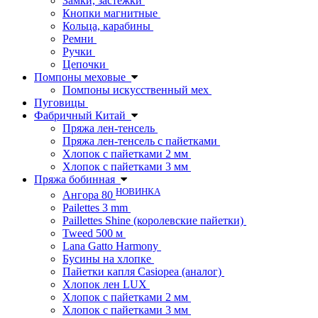
Замки, застежки
Кнопки магнитные
Кольца, карабины
Ремни
Ручки
Цепочки
Помпоны меховые
Помпоны искусственный мех
Пуговицы
Фабричный Китай
Пряжа лен-тенсель
Пряжа лен-тенсель с пайетками
Хлопок с пайетками 2 мм
Хлопок с пайетками 3 мм
Пряжа бобинная
НОВИНКА
Ангора 80
Pailettes 3 mm
Paillettes Shine (королевские пайетки)
Tweed 500 м
Lana Gatto Harmony
Бусины на хлопке
Пайетки капля Casiopea (аналог)
Хлопок лен LUX
Хлопок с пайетками 2 мм
Хлопок с пайетками 3 мм