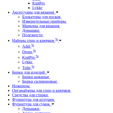
KnitPro
Lykke
Аксессуары для вязания
Блокаторы для носков
Измерительные приборы
Маркеры для вязания
Донышки
Полезности
%
Наборы спиц и крючков
%
Addi
%
Drops
%
KnitPro
Lykke
%
Tulip
Бирки для изделий
Бирки кожаные
Бирки силиконовые
Ножницы
Органайзеры для спиц и крючков
Средства для стирки
Фурнитура для игрушек
Фурнитура для сумок
Донышки