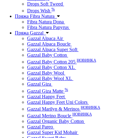
Drops Soft Tweed
%
Drops Wish
Пряжа Fibra Natura
Fibra Natura Dona
Fibra Natura Papyrus
Пряжа Gazzal
Gazzal Alpaca Air
Gazzal Alpaca Boucle
Gazzal Alpaca Super Soft
Gazzal Baby Cotton
НОВИНКА
Gazzal Baby Cotton 205
Gazzal Baby Cotton XL
Gazzal Baby Wool
Gazzal Baby Wool XL
Gazzal Giza
%
Gazzal Giza Matte
Gazzal Happy Feet
Gazzal Happy Feet Uni Colors
НОВИНКА
Gazzal Marilyn & Merinos
НОВИНКА
Gazzal Merino Boucle
Gazzal Organic Baby Cotton
Gazzal Pareo
Gazzal Super Kid Mohair
Gazzal Sweet Baby