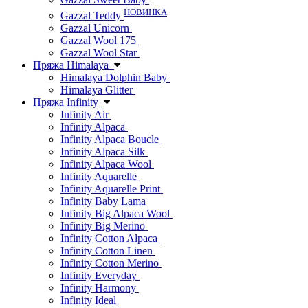
НОВИНКА
Gazzal Teddy
Gazzal Unicorn
Gazzal Wool 175
Gazzal Wool Star
Пряжа Himalaya
Himalaya Dolphin Baby
Himalaya Glitter
Пряжа Infinity
Infinity Air
Infinity Alpaca
Infinity Alpaca Boucle
Infinity Alpaca Silk
Infinity Alpaca Wool
Infinity Aquarelle
Infinity Aquarelle Print
Infinity Baby Lama
Infinity Big Alpaca Wool
Infinity Big Merino
Infinity Cotton Alpaca
Infinity Cotton Linen
Infinity Cotton Merino
Infinity Everyday
Infinity Harmony
Infinity Ideal