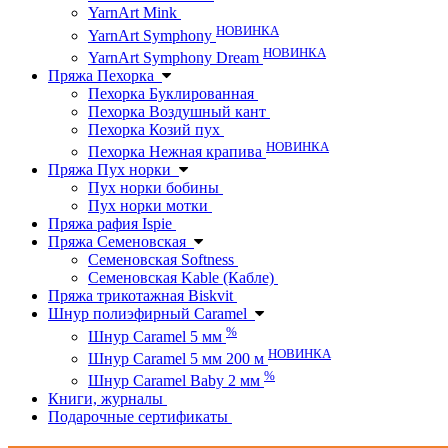
YarnArt Mink
НОВИНКА
YarnArt Symphony
НОВИНКА
YarnArt Symphony Dream
Пряжа Пехорка
Пехорка Буклированная
Пехорка Воздушный кант
Пехорка Козий пух
НОВИНКА
Пехорка Нежная крапива
Пряжа Пух норки
Пух норки бобины
Пух норки мотки
Пряжа рафия Ispie
Пряжа Семеновская
Семеновская Softness
Семеновская Kable (Кабле)
Пряжа трикотажная Biskvit
Шнур полиэфирный Caramel
%
Шнур Caramel 5 мм
НОВИНКА
Шнур Caramel 5 мм 200 м
%
Шнур Caramel Baby 2 мм
Книги, журналы
Подарочные сертификаты