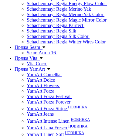
Schachenmayr Regia Energy Flow Color
Schachenmayr Regia Merino Yak
Schachenmayr Regia Merino Yak Color
Schachenmayr Regia Magic Mirror Color
Schachenmayr Regia Pairfect
Schachenmayr Regia Silk
Schachenmayr Regia Silk Color
Schachenmayr Regia Winter Wires Color
Пряжа Seam
Seam Анна 16
Пряжа Vita
Vita Coco
Пряжа YarnArt
YarnArt Camellia
YarnArt Dolce
YarnArt Flowers
YarnArt Forza
YarnArt Forza Festival
YarnArt Forza Forever
НОВИНКА
YarnArt Forza Stripe
YarnArt Jeans
НОВИНКА
YarnArt Intense Linen
НОВИНКА
YarnArt Lana Fresco
НОВИНКА
YarnArt Linen Soft