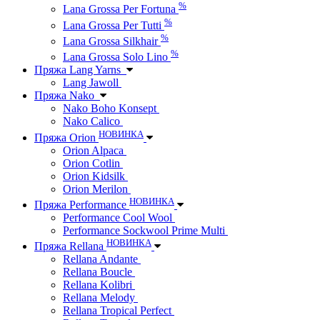
%
Lana Grossa Per Fortuna
%
Lana Grossa Per Tutti
%
Lana Grossa Silkhair
%
Lana Grossa Solo Lino
Пряжа Lang Yarns
Lang Jawoll
Пряжа Nako
Nako Boho Konsept
Nako Calico
НОВИНКА
Пряжа Orion
Orion Alpaca
Orion Cotlin
Orion Kidsilk
Orion Merilon
НОВИНКА
Пряжа Performance
Performance Cool Wool
Performance Sockwool Prime Multi
НОВИНКА
Пряжа Rellana
Rellana Andante
Rellana Boucle
Rellana Kolibri
Rellana Melody
Rellana Tropical Perfect