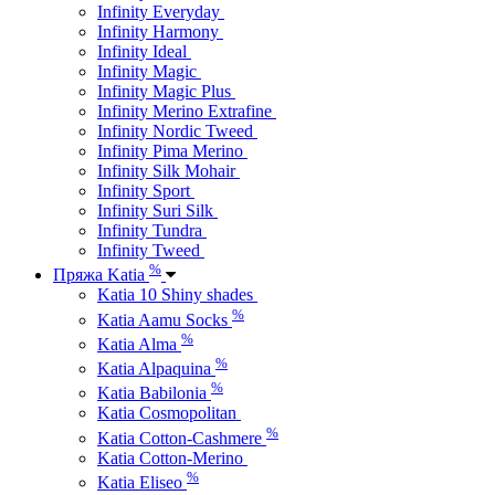
Infinity Everyday
Infinity Harmony
Infinity Ideal
Infinity Magic
Infinity Magic Plus
Infinity Merino Extrafine
Infinity Nordic Tweed
Infinity Pima Merino
Infinity Silk Mohair
Infinity Sport
Infinity Suri Silk
Infinity Tundra
Infinity Tweed
%
Пряжа Katia
Katia 10 Shiny shades
%
Katia Aamu Socks
%
Katia Alma
%
Katia Alpaquina
%
Katia Babilonia
Katia Cosmopolitan
%
Katia Cotton-Cashmere
Katia Cotton-Merino
%
Katia Eliseo