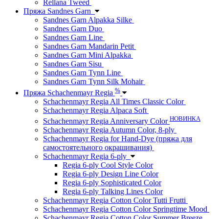
Rellana Tweed
Пряжа Sandnes Garn
Sandnes Garn Alpakka Silke
Sandnes Garn Duo
Sandnes Garn Line
Sandnes Garn Mandarin Petit
Sandnes Garn Mini Alpakka
Sandnes Garn Sisu
Sandnes Garn Tynn Line
Sandnes Garn Tynn Silk Mohair
%
Пряжа Schachenmayr Regia
Schachenmayr Regia All Times Classic Color
Schachenmayr Regia Alpaca Soft
НОВИНКА
Schachenmayr Regia Anniversary Color
Schachenmayr Regia Autumn Color, 8-ply
Schachenmayr Regia for Hand-Dye (пряжа для
самостоятельного окрашивания)
Schachenmayr Regia 6-ply
Regia 6-ply Cool Style Color
Regia 6-ply Design Line Color
Regia 6-ply Sophisticated Color
Regia 6-ply Talking Lines Color
Schachenmayr Regia Cotton Color Tutti Frutti
Schachenmayr Regia Cotton Color Springtime Mood
Schachenmayr Regia Cotton Color Summer Breeze