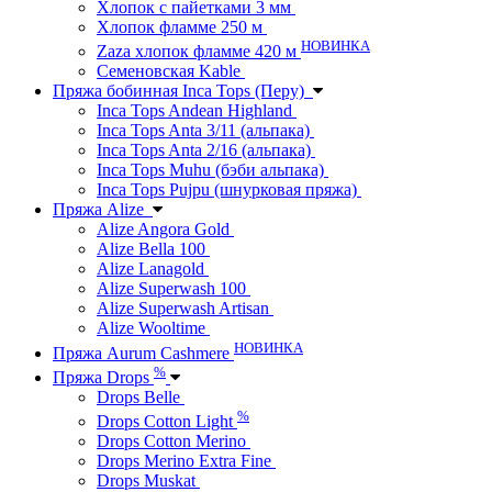
Хлопок с пайетками 3 мм
Хлопок фламме 250 м
НОВИНКА
Zaza хлопок фламме 420 м
Семеновская Kable
Пряжа бобинная Inca Tops (Перу)
Inca Tops Andean Highland
Inca Tops Anta 3/11 (альпака)
Inca Tops Anta 2/16 (альпака)
Inca Tops Muhu (бэби альпака)
Inca Tops Pujpu (шнурковая пряжа)
Пряжа Alize
Alize Angora Gold
Alize Bella 100
Alize Lanagold
Alize Superwash 100
Alize Superwash Artisan
Alize Wooltime
НОВИНКА
Пряжа Aurum Cashmere
%
Пряжа Drops
Drops Belle
%
Drops Cotton Light
Drops Cotton Merino
Drops Merino Extra Fine
Drops Muskat