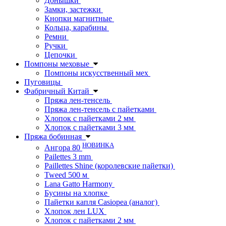
Донышки
Замки, застежки
Кнопки магнитные
Кольца, карабины
Ремни
Ручки
Цепочки
Помпоны меховые
Помпоны искусственный мех
Пуговицы
Фабричный Китай
Пряжа лен-тенсель
Пряжа лен-тенсель с пайетками
Хлопок с пайетками 2 мм
Хлопок с пайетками 3 мм
Пряжа бобинная
НОВИНКА
Ангора 80
Pailettes 3 mm
Paillettes Shine (королевские пайетки)
Tweed 500 м
Lana Gatto Harmony
Бусины на хлопке
Пайетки капля Casiopea (аналог)
Хлопок лен LUX
Хлопок с пайетками 2 мм