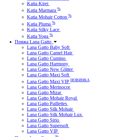
Katia Kirei
%
Katia Marmara
%
Katia Mohair Cotton
%
Katia Pluma
Katia Silky Lace
%
Katia Yoga
Пряжа Lana Gatto
Lana Gatto Baby Soft
Lana Gatto Camel Hair
Lana Gatto Cumino
Lana Gatto Harmony
Lana Gatto New Glitter
Lana Gatto Maxi Soft
НОВИНКА
Lana Gatto Maxi VIP
Lana Gatto Merinocot
Lana Gatto Mizar
Lana Gatto Mohair Royal
Lana Gatto Paillettes
Lana Gatto Silk Mohair
Lana Gatto Silk Mohair Lux
Lana Gatto Sirio
Lana Gatto Supersoft
Lana Gatto VIP
%