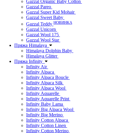
Gazzal Organic Baby Cotton
Gazzal Pareo
Gazzal Super Kid Mohair
Gazzal Sweet Baby
НОВИНКА
Gazzal Teddy
Gazzal Unicorn
Gazzal Wool 175
Gazzal Wool Star
Пряжа Himalaya
Himalaya Dolphin Baby
Himalaya Glitter
Пряжа Infinity
Infinity Air
Infinity Alpaca
Infinity Alpaca Boucle
Infinity Alpaca Silk
Infinity Alpaca Wool
Infinity Aquarelle
Infinity Aquarelle Print
Infinity Baby Lama
Infinity Big Alpaca Wool
Infinity Big Merino
Infinity Cotton Alpaca
Infinity Cotton Linen
Infinity Cotton Merino