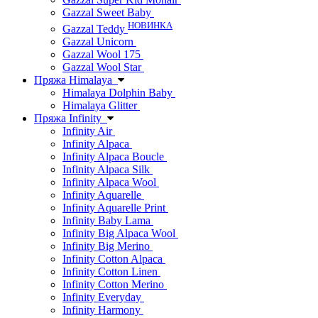
Gazzal Sweet Baby
НОВИНКА
Gazzal Teddy
Gazzal Unicorn
Gazzal Wool 175
Gazzal Wool Star
Пряжа Himalaya
Himalaya Dolphin Baby
Himalaya Glitter
Пряжа Infinity
Infinity Air
Infinity Alpaca
Infinity Alpaca Boucle
Infinity Alpaca Silk
Infinity Alpaca Wool
Infinity Aquarelle
Infinity Aquarelle Print
Infinity Baby Lama
Infinity Big Alpaca Wool
Infinity Big Merino
Infinity Cotton Alpaca
Infinity Cotton Linen
Infinity Cotton Merino
Infinity Everyday
Infinity Harmony