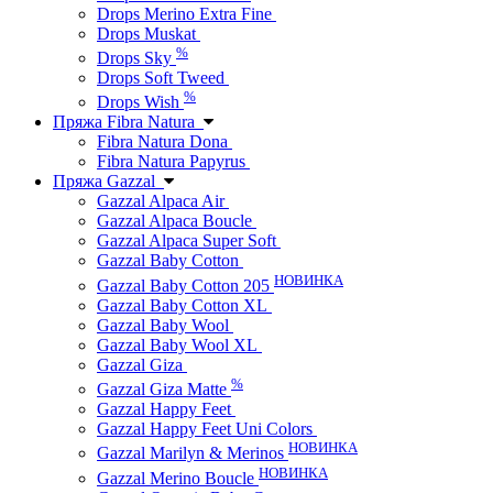
Drops Merino Extra Fine
Drops Muskat
%
Drops Sky
Drops Soft Tweed
%
Drops Wish
Пряжа Fibra Natura
Fibra Natura Dona
Fibra Natura Papyrus
Пряжа Gazzal
Gazzal Alpaca Air
Gazzal Alpaca Boucle
Gazzal Alpaca Super Soft
Gazzal Baby Cotton
НОВИНКА
Gazzal Baby Cotton 205
Gazzal Baby Cotton XL
Gazzal Baby Wool
Gazzal Baby Wool XL
Gazzal Giza
%
Gazzal Giza Matte
Gazzal Happy Feet
Gazzal Happy Feet Uni Colors
НОВИНКА
Gazzal Marilyn & Merinos
НОВИНКА
Gazzal Merino Boucle