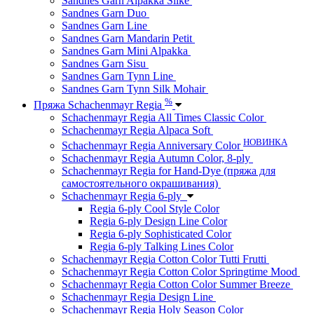
Sandnes Garn Alpakka Silke
Sandnes Garn Duo
Sandnes Garn Line
Sandnes Garn Mandarin Petit
Sandnes Garn Mini Alpakka
Sandnes Garn Sisu
Sandnes Garn Tynn Line
Sandnes Garn Tynn Silk Mohair
%
Пряжа Schachenmayr Regia
Schachenmayr Regia All Times Classic Color
Schachenmayr Regia Alpaca Soft
НОВИНКА
Schachenmayr Regia Anniversary Color
Schachenmayr Regia Autumn Color, 8-ply
Schachenmayr Regia for Hand-Dye (пряжа для
самостоятельного окрашивания)
Schachenmayr Regia 6-ply
Regia 6-ply Cool Style Color
Regia 6-ply Design Line Color
Regia 6-ply Sophisticated Color
Regia 6-ply Talking Lines Color
Schachenmayr Regia Cotton Color Tutti Frutti
Schachenmayr Regia Cotton Color Springtime Mood
Schachenmayr Regia Cotton Color Summer Breeze
Schachenmayr Regia Design Line
Schachenmayr Regia Holy Season Color