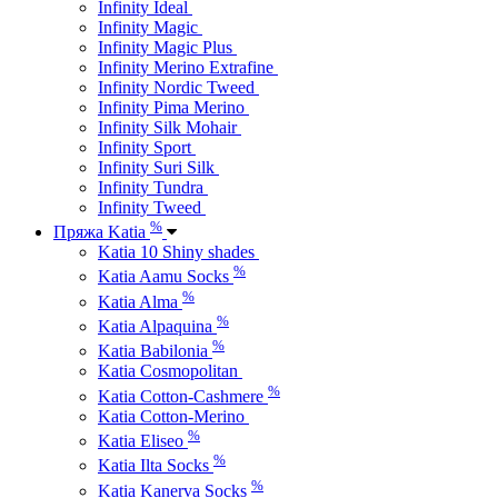
Infinity Ideal
Infinity Magic
Infinity Magic Plus
Infinity Merino Extrafine
Infinity Nordic Tweed
Infinity Pima Merino
Infinity Silk Mohair
Infinity Sport
Infinity Suri Silk
Infinity Tundra
Infinity Tweed
%
Пряжа Katia
Katia 10 Shiny shades
%
Katia Aamu Socks
%
Katia Alma
%
Katia Alpaquina
%
Katia Babilonia
Katia Cosmopolitan
%
Katia Cotton-Cashmere
Katia Cotton-Merino
%
Katia Eliseo
%
Katia Ilta Socks
%
Katia Kanerva Socks