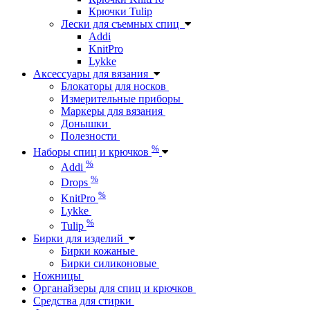
Крючки Tulip
Лески для съемных спиц
Addi
KnitPro
Lykke
Аксессуары для вязания
Блокаторы для носков
Измерительные приборы
Маркеры для вязания
Донышки
Полезности
%
Наборы спиц и крючков
%
Addi
%
Drops
%
KnitPro
Lykke
%
Tulip
Бирки для изделий
Бирки кожаные
Бирки силиконовые
Ножницы
Органайзеры для спиц и крючков
Средства для стирки