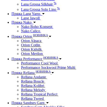
%
Lana Grossa Silkhair
%
Lana Grossa Solo Lino
Пряжа Lang Yarns
Lang Jawoll
Пряжа Nako
Nako Boho Konsept
Nako Calico
НОВИНКА
Пряжа Orion
Orion Alpaca
Orion Cotlin
Orion Kidsilk
Orion Merilon
НОВИНКА
Пряжа Performance
Performance Cool Wool
Performance Sockwool Prime Multi
НОВИНКА
Пряжа Rellana
Rellana Andante
Rellana Boucle
Rellana Kolibri
Rellana Melody
Rellana Tropical Perfect
Rellana Tweed
Пряжа Sandnes Garn