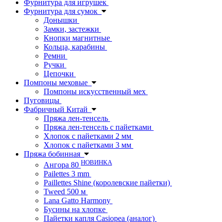
Фурнитура для игрушек
Фурнитура для сумок
Донышки
Замки, застежки
Кнопки магнитные
Кольца, карабины
Ремни
Ручки
Цепочки
Помпоны меховые
Помпоны искусственный мех
Пуговицы
Фабричный Китай
Пряжа лен-тенсель
Пряжа лен-тенсель с пайетками
Хлопок с пайетками 2 мм
Хлопок с пайетками 3 мм
Пряжа бобинная
НОВИНКА
Ангора 80
Pailettes 3 mm
Paillettes Shine (королевские пайетки)
Tweed 500 м
Lana Gatto Harmony
Бусины на хлопке
Пайетки капля Casiopea (аналог)