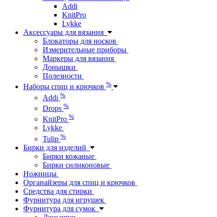
Addi
KnitPro
Lykke
Аксессуары для вязания
Блокаторы для носков
Измерительные приборы
Маркеры для вязания
Донышки
Полезности
%
Наборы спиц и крючков
%
Addi
%
Drops
%
KnitPro
Lykke
%
Tulip
Бирки для изделий
Бирки кожаные
Бирки силиконовые
Ножницы
Органайзеры для спиц и крючков
Средства для стирки
Фурнитура для игрушек
Фурнитура для сумок