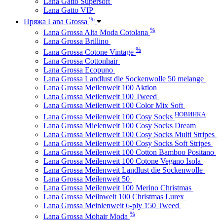
Lana Gatto Supersoft
Lana Gatto VIP
%
Пряжа Lana Grossa
%
Lana Grossa Alta Moda Cotolana
Lana Grossa Brillino
%
Lana Grossa Cotone Vintage
Lana Grossa Cottonhair
Lana Grossa Ecopuno
Lana Grossa Landlust die Sockenwolle 50 melange
Lana Grossa Meilenweit 100 Aktion
Lana Grossa Meilenweit 100 Tweed
Lana Grossa Meilenweit 100 Color Mix Soft
НОВИНКА
Lana Grossa Meilenweit 100 Cosy Socks
Lana Grossa Mielenweit 100 Cosy Socks Dream
Lana Grossa Meilenweit 100 Cosy Socks Multi Stripes
Lana Grossa Meilenweit 100 Cosy Socks Soft Stripes
Lana Grossa Meilenweit 100 Cotton Bamboo Positano
Lana Grossa Meilenweit 100 Cotone Vegano Isola
Lana Grossa Meilenweit Landlust die Sockenwolle
Lana Grossa Meilenweit 50
Lana Grossa Meilenweit 100 Merino Christmas
Lana Grossa Meilnweit 100 Christmas Lurex
Lana Grossa Meinlenweit 6-ply 150 Tweed
%
Lana Grossa Mohair Moda