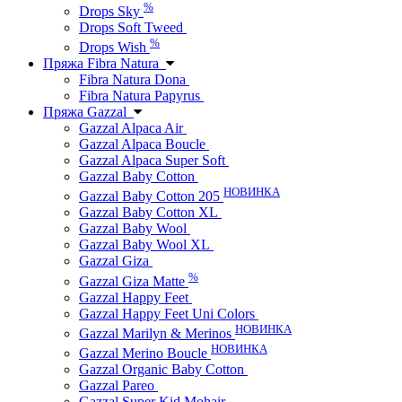
%
Drops Sky
Drops Soft Tweed
%
Drops Wish
Пряжа Fibra Natura
Fibra Natura Dona
Fibra Natura Papyrus
Пряжа Gazzal
Gazzal Alpaca Air
Gazzal Alpaca Boucle
Gazzal Alpaca Super Soft
Gazzal Baby Cotton
НОВИНКА
Gazzal Baby Cotton 205
Gazzal Baby Cotton XL
Gazzal Baby Wool
Gazzal Baby Wool XL
Gazzal Giza
%
Gazzal Giza Matte
Gazzal Happy Feet
Gazzal Happy Feet Uni Colors
НОВИНКА
Gazzal Marilyn & Merinos
НОВИНКА
Gazzal Merino Boucle
Gazzal Organic Baby Cotton
Gazzal Pareo
Gazzal Super Kid Mohair