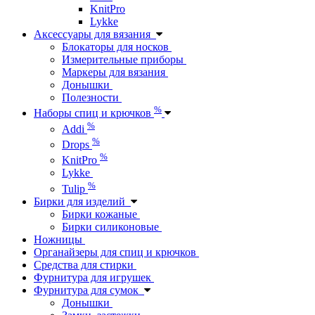
KnitPro
Lykke
Аксессуары для вязания
Блокаторы для носков
Измерительные приборы
Маркеры для вязания
Донышки
Полезности
%
Наборы спиц и крючков
%
Addi
%
Drops
%
KnitPro
Lykke
%
Tulip
Бирки для изделий
Бирки кожаные
Бирки силиконовые
Ножницы
Органайзеры для спиц и крючков
Средства для стирки
Фурнитура для игрушек
Фурнитура для сумок
Донышки