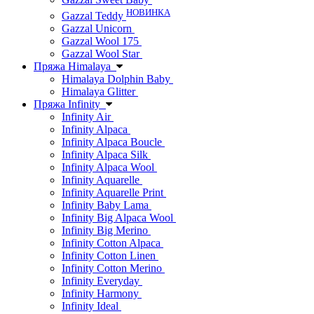
НОВИНКА
Gazzal Teddy
Gazzal Unicorn
Gazzal Wool 175
Gazzal Wool Star
Пряжа Himalaya
Himalaya Dolphin Baby
Himalaya Glitter
Пряжа Infinity
Infinity Air
Infinity Alpaca
Infinity Alpaca Boucle
Infinity Alpaca Silk
Infinity Alpaca Wool
Infinity Aquarelle
Infinity Aquarelle Print
Infinity Baby Lama
Infinity Big Alpaca Wool
Infinity Big Merino
Infinity Cotton Alpaca
Infinity Cotton Linen
Infinity Cotton Merino
Infinity Everyday
Infinity Harmony
Infinity Ideal