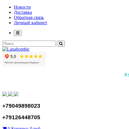
Новости
Доставка
Обратная связь
Личный кабинет
К
+79049898023
+79126448705
0
Корзина:
0 руб