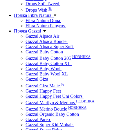
Drops Soft Tweed
%
Drops Wish
Пряжа Fibra Natura
Fibra Natura Dona
Fibra Natura Papyrus
Пряжа Gazzal
Gazzal Alpaca Air
Gazzal Alpaca Boucle
Gazzal Alpaca Super Soft
Gazzal Baby Cotton
НОВИНКА
Gazzal Baby Cotton 205
Gazzal Baby Cotton XL
Gazzal Baby Wool
Gazzal Baby Wool XL
Gazzal Giza
%
Gazzal Giza Matte
Gazzal Happy Feet
Gazzal Happy Feet Uni Colors
НОВИНКА
Gazzal Marilyn & Merinos
НОВИНКА
Gazzal Merino Boucle
Gazzal Organic Baby Cotton
Gazzal Pareo
Gazzal Super Kid Mohair
Gazzal Sweet Baby