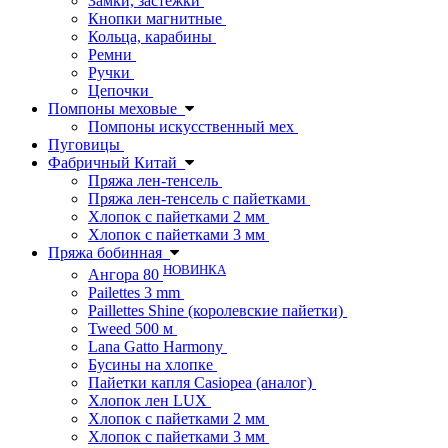
Замки, застежки
Кнопки магнитные
Кольца, карабины
Ремни
Ручки
Цепочки
Помпоны меховые
Помпоны искусственный мех
Пуговицы
Фабричный Китай
Пряжа лен-тенсель
Пряжа лен-тенсель с пайетками
Хлопок с пайетками 2 мм
Хлопок с пайетками 3 мм
Пряжа бобинная
НОВИНКА
Ангора 80
Pailettes 3 mm
Paillettes Shine (королевские пайетки)
Tweed 500 м
Lana Gatto Harmony
Бусины на хлопке
Пайетки капля Casiopea (аналог)
Хлопок лен LUX
Хлопок с пайетками 2 мм
Хлопок с пайетками 3 мм