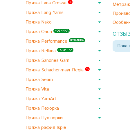
Пряжа Lana Grossa
%
Метраж
Пряжа Lang Yarns
Произво
Пряжа Nako
Особенн
Пряжа Orion
НОВИНКА
ОТЗЫВ
Пряжа Performance
НОВИНКА
Пока 
Пряжа Rellana
НОВИНКА
Пряжа Sandnes Garn
Пряжа Schachenmayr Regia
%
Пряжа Seam
Пряжа Vita
Пряжа YarnArt
Пряжа Пехорка
Пряжа Пух норки
Пряжа рафия Ispie