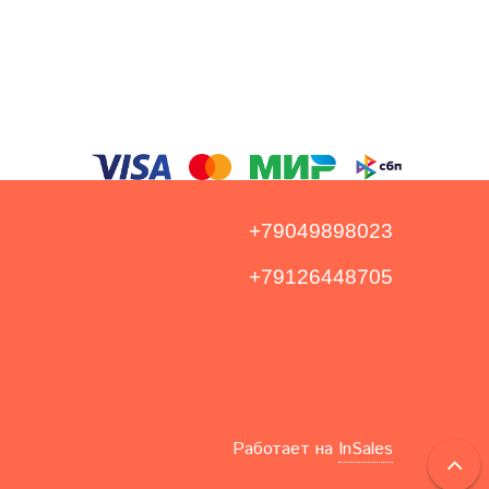
+79049898023
+79126448705
Работает на
InSales