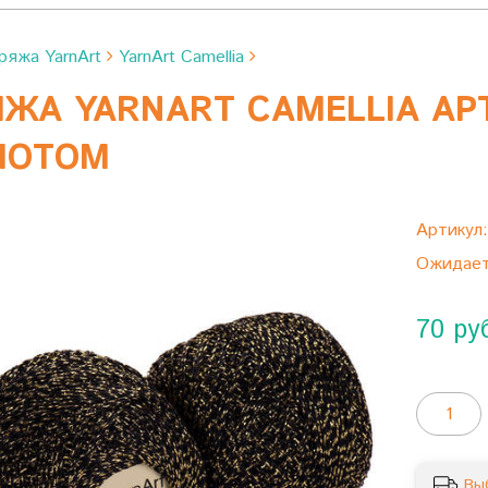
ряжа YarnArt
YarnArt Camellia
ЖА YARNART CAMELLIA АРТ
ЛОТОМ
Артикул
Ожидае
70 ру
Вы