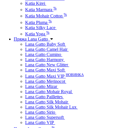
Katia Kirei
%
Katia Marmara
%
Katia Mohair Cotton
%
Katia Pluma
Katia Silky Lace
%
Katia Yoga
Пряжа Lana Gatto
Lana Gatto Baby Soft
Lana Gatto Camel Hair
Lana Gatto Cumino
Lana Gatto Harmony
Lana Gatto New Glitter
Lana Gatto Maxi Soft
НОВИНКА
Lana Gatto Maxi VIP
Lana Gatto Merinocot
Lana Gatto Mizar
Lana Gatto Mohair Royal
Lana Gatto Paillettes
Lana Gatto Silk Mohair
Lana Gatto Silk Mohair Lux
Lana Gatto Sirio
Lana Gatto Supersoft
Lana Gatto VIP
%