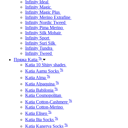
Infinity Ideal
Infinity Magic
Infinity Magic Plus
Infinity Merino Extrafine
Infinity Nordic Tweed
Infinity Pima Merino
Infinity Silk Mohair
Infinity Sport
Infinity Suri Silk
Infinity Tundra
Infinity Tweed
%
Пряжа Katia
Katia 10 Shiny shades
%
Katia Aamu Socks
%
Katia Alma
%
Katia Alpaquina
%
Katia Babilonia
Katia Cosmopolitan
%
Katia Cotton-Cashmere
Katia Cotton-Merino
%
Katia Eliseo
%
Katia Ilta Socks
%
Katia Kanerva Socks