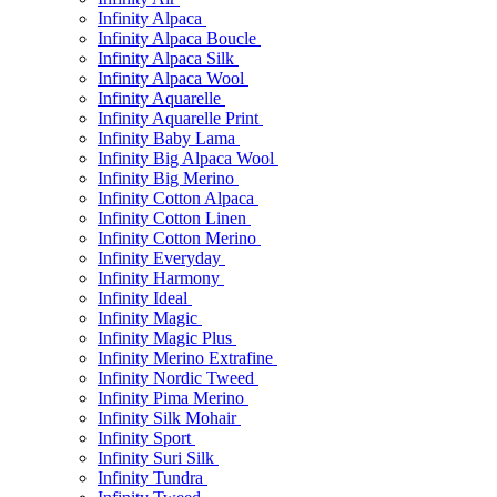
Infinity Alpaca
Infinity Alpaca Boucle
Infinity Alpaca Silk
Infinity Alpaca Wool
Infinity Aquarelle
Infinity Aquarelle Print
Infinity Baby Lama
Infinity Big Alpaca Wool
Infinity Big Merino
Infinity Cotton Alpaca
Infinity Cotton Linen
Infinity Cotton Merino
Infinity Everyday
Infinity Harmony
Infinity Ideal
Infinity Magic
Infinity Magic Plus
Infinity Merino Extrafine
Infinity Nordic Tweed
Infinity Pima Merino
Infinity Silk Mohair
Infinity Sport
Infinity Suri Silk
Infinity Tundra