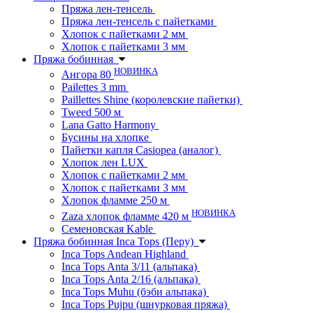
Пряжа лен-тенсель
Пряжа лен-тенсель с пайетками
Хлопок с пайетками 2 мм
Хлопок с пайетками 3 мм
Пряжа бобинная
НОВИНКА
Ангора 80
Pailettes 3 mm
Paillettes Shine (королевские пайетки)
Tweed 500 м
Lana Gatto Harmony
Бусины на хлопке
Пайетки капля Casiopea (аналог)
Хлопок лен LUX
Хлопок с пайетками 2 мм
Хлопок с пайетками 3 мм
Хлопок фламме 250 м
НОВИНКА
Zaza хлопок фламме 420 м
Семеновская Kable
Пряжа бобинная Inca Tops (Перу)
Inca Tops Andean Highland
Inca Tops Anta 3/11 (альпака)
Inca Tops Anta 2/16 (альпака)
Inca Tops Muhu (бэби альпака)
Inca Tops Pujpu (шнурковая пряжа)