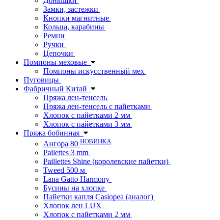
Донышки
Замки, застежки
Кнопки магнитные
Кольца, карабины
Ремни
Ручки
Цепочки
Помпоны меховые
Помпоны искусственный мех
Пуговицы
Фабричный Китай
Пряжа лен-тенсель
Пряжа лен-тенсель с пайетками
Хлопок с пайетками 2 мм
Хлопок с пайетками 3 мм
Пряжа бобинная
НОВИНКА
Ангора 80
Pailettes 3 mm
Paillettes Shine (королевские пайетки)
Tweed 500 м
Lana Gatto Harmony
Бусины на хлопке
Пайетки капля Casiopea (аналог)
Хлопок лен LUX
Хлопок с пайетками 2 мм