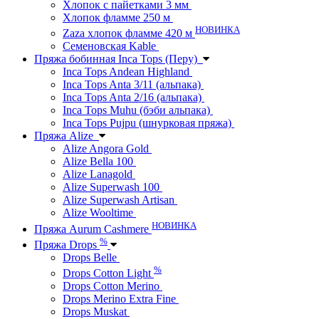
Хлопок с пайетками 3 мм
Хлопок фламме 250 м
НОВИНКА
Zaza хлопок фламме 420 м
Семеновская Kable
Пряжа бобинная Inca Tops (Перу)
Inca Tops Andean Highland
Inca Tops Anta 3/11 (альпака)
Inca Tops Anta 2/16 (альпака)
Inca Tops Muhu (бэби альпака)
Inca Tops Pujpu (шнурковая пряжа)
Пряжа Alize
Alize Angora Gold
Alize Bella 100
Alize Lanagold
Alize Superwash 100
Alize Superwash Artisan
Alize Wooltime
НОВИНКА
Пряжа Aurum Cashmere
%
Пряжа Drops
Drops Belle
%
Drops Cotton Light
Drops Cotton Merino
Drops Merino Extra Fine
Drops Muskat