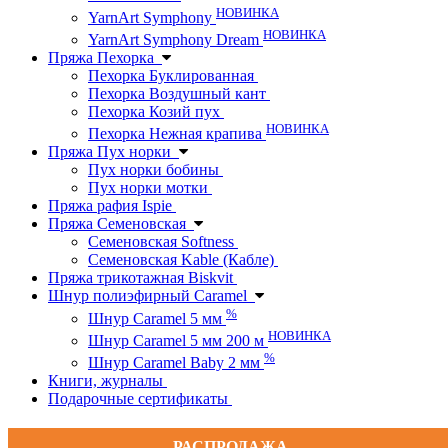
НОВИНКА
YarnArt Symphony
НОВИНКА
YarnArt Symphony Dream
Пряжа Пехорка
Пехорка Буклированная
Пехорка Воздушный кант
Пехорка Козий пух
НОВИНКА
Пехорка Нежная крапива
Пряжа Пух норки
Пух норки бобины
Пух норки мотки
Пряжа рафия Ispie
Пряжа Семеновская
Семеновская Softness
Семеновская Kable (Кабле)
Пряжа трикотажная Biskvit
Шнур полиэфирный Caramel
%
Шнур Caramel 5 мм
НОВИНКА
Шнур Caramel 5 мм 200 м
%
Шнур Caramel Baby 2 мм
Книги, журналы
Подарочные сертификаты
РАСПРОДАЖА