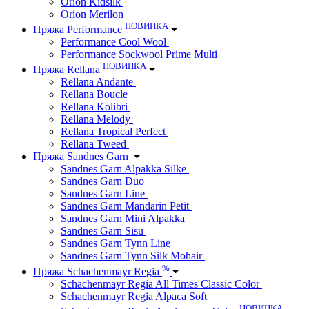
Orion Kidsilk
Orion Merilon
НОВИНКА
Пряжа Performance
Performance Cool Wool
Performance Sockwool Prime Multi
НОВИНКА
Пряжа Rellana
Rellana Andante
Rellana Boucle
Rellana Kolibri
Rellana Melody
Rellana Tropical Perfect
Rellana Tweed
Пряжа Sandnes Garn
Sandnes Garn Alpakka Silke
Sandnes Garn Duo
Sandnes Garn Line
Sandnes Garn Mandarin Petit
Sandnes Garn Mini Alpakka
Sandnes Garn Sisu
Sandnes Garn Tynn Line
Sandnes Garn Tynn Silk Mohair
%
Пряжа Schachenmayr Regia
Schachenmayr Regia All Times Classic Color
Schachenmayr Regia Alpaca Soft
НОВИНКА