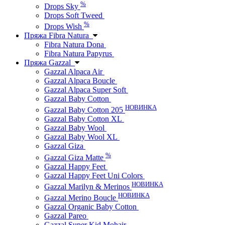
%
Drops Sky
Drops Soft Tweed
%
Drops Wish
Пряжа Fibra Natura
Fibra Natura Dona
Fibra Natura Papyrus
Пряжа Gazzal
Gazzal Alpaca Air
Gazzal Alpaca Boucle
Gazzal Alpaca Super Soft
Gazzal Baby Cotton
НОВИНКА
Gazzal Baby Cotton 205
Gazzal Baby Cotton XL
Gazzal Baby Wool
Gazzal Baby Wool XL
Gazzal Giza
%
Gazzal Giza Matte
Gazzal Happy Feet
Gazzal Happy Feet Uni Colors
НОВИНКА
Gazzal Marilyn & Merinos
НОВИНКА
Gazzal Merino Boucle
Gazzal Organic Baby Cotton
Gazzal Pareo
Gazzal Super Kid Mohair