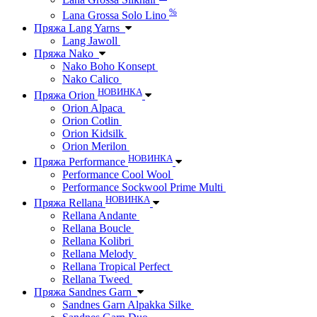
%
Lana Grossa Solo Lino
Пряжа Lang Yarns
Lang Jawoll
Пряжа Nako
Nako Boho Konsept
Nako Calico
НОВИНКА
Пряжа Orion
Orion Alpaca
Orion Cotlin
Orion Kidsilk
Orion Merilon
НОВИНКА
Пряжа Performance
Performance Cool Wool
Performance Sockwool Prime Multi
НОВИНКА
Пряжа Rellana
Rellana Andante
Rellana Boucle
Rellana Kolibri
Rellana Melody
Rellana Tropical Perfect
Rellana Tweed
Пряжа Sandnes Garn
Sandnes Garn Alpakka Silke