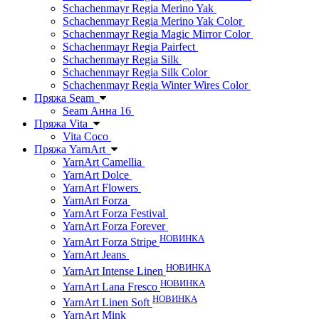
Schachenmayr Regia Merino Yak
Schachenmayr Regia Merino Yak Color
Schachenmayr Regia Magic Mirror Color
Schachenmayr Regia Pairfect
Schachenmayr Regia Silk
Schachenmayr Regia Silk Color
Schachenmayr Regia Winter Wires Color
Пряжа Seam
Seam Анна 16
Пряжа Vita
Vita Coco
Пряжа YarnArt
YarnArt Camellia
YarnArt Dolce
YarnArt Flowers
YarnArt Forza
YarnArt Forza Festival
YarnArt Forza Forever
НОВИНКА
YarnArt Forza Stripe
YarnArt Jeans
НОВИНКА
YarnArt Intense Linen
НОВИНКА
YarnArt Lana Fresco
НОВИНКА
YarnArt Linen Soft
YarnArt Mink