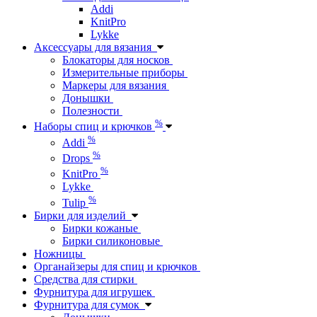
Addi
KnitPro
Lykke
Аксессуары для вязания
Блокаторы для носков
Измерительные приборы
Маркеры для вязания
Донышки
Полезности
%
Наборы спиц и крючков
%
Addi
%
Drops
%
KnitPro
Lykke
%
Tulip
Бирки для изделий
Бирки кожаные
Бирки силиконовые
Ножницы
Органайзеры для спиц и крючков
Средства для стирки
Фурнитура для игрушек
Фурнитура для сумок