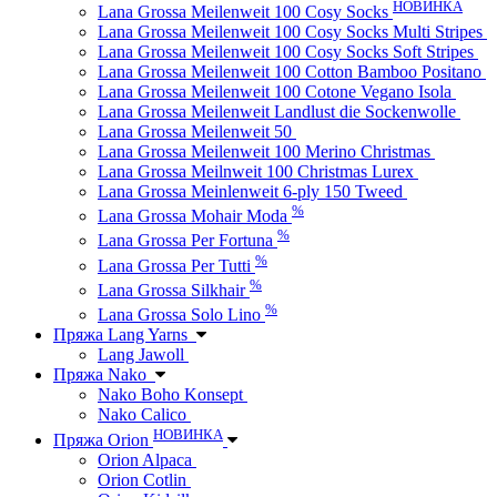
НОВИНКА
Lana Grossa Meilenweit 100 Cosy Socks
Lana Grossa Meilenweit 100 Cosy Socks Multi Stripes
Lana Grossa Meilenweit 100 Cosy Socks Soft Stripes
Lana Grossa Meilenweit 100 Cotton Bamboo Positano
Lana Grossa Meilenweit 100 Cotone Vegano Isola
Lana Grossa Meilenweit Landlust die Sockenwolle
Lana Grossa Meilenweit 50
Lana Grossa Meilenweit 100 Merino Christmas
Lana Grossa Meilnweit 100 Christmas Lurex
Lana Grossa Meinlenweit 6-ply 150 Tweed
%
Lana Grossa Mohair Moda
%
Lana Grossa Per Fortuna
%
Lana Grossa Per Tutti
%
Lana Grossa Silkhair
%
Lana Grossa Solo Lino
Пряжа Lang Yarns
Lang Jawoll
Пряжа Nako
Nako Boho Konsept
Nako Calico
НОВИНКА
Пряжа Orion
Orion Alpaca
Orion Cotlin