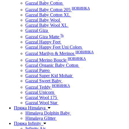
Gazzal Baby Cotton
НОВИНКА
Gazzal Baby Cotton 205
Gazzal Baby Cotton XL
Gazzal Baby Wool
Gazzal Baby Wool XL
Gazzal Giza
%
Gazzal Giza Matte
Gazzal Happy Feet
Gazzal Happy Feet Uni Colors
НОВИНКА
Gazzal Marilyn & Merinos
НОВИНКА
Gazzal Merino Boucle
Gazzal Organic Baby Cotton
Gazzal Pareo
Gazzal Super Kid Mohair
Gazzal Sweet Baby
НОВИНКА
Gazzal Teddy
Gazzal Unicorn
Gazzal Wool 175
Gazzal Wool Star
Пряжа Himalaya
Himalaya Dolphin Baby
Himalaya Glitter
Пряжа Infinity
Infinity Air