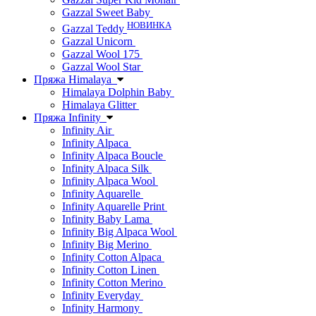
Gazzal Sweet Baby
НОВИНКА
Gazzal Teddy
Gazzal Unicorn
Gazzal Wool 175
Gazzal Wool Star
Пряжа Himalaya
Himalaya Dolphin Baby
Himalaya Glitter
Пряжа Infinity
Infinity Air
Infinity Alpaca
Infinity Alpaca Boucle
Infinity Alpaca Silk
Infinity Alpaca Wool
Infinity Aquarelle
Infinity Aquarelle Print
Infinity Baby Lama
Infinity Big Alpaca Wool
Infinity Big Merino
Infinity Cotton Alpaca
Infinity Cotton Linen
Infinity Cotton Merino
Infinity Everyday
Infinity Harmony