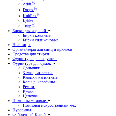
%
Addi
%
Drops
%
KnitPro
Lykke
%
Tulip
Бирки для изделий
Бирки кожаные
Бирки силиконовые
Ножницы
Органайзеры для спиц и крючков
Средства для стирки
Фурнитура для игрушек
Фурнитура для сумок
Донышки
Замки, застежки
Кнопки магнитные
Кольца, карабины
Ремни
Ручки
Цепочки
Помпоны меховые
Помпоны искусственный мех
Пуговицы
Фабричный Китай