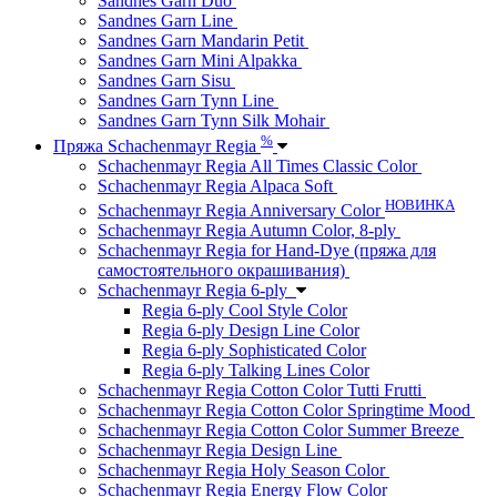
Sandnes Garn Duo
Sandnes Garn Line
Sandnes Garn Mandarin Petit
Sandnes Garn Mini Alpakka
Sandnes Garn Sisu
Sandnes Garn Tynn Line
Sandnes Garn Tynn Silk Mohair
%
Пряжа Schachenmayr Regia
Schachenmayr Regia All Times Classic Color
Schachenmayr Regia Alpaca Soft
НОВИНКА
Schachenmayr Regia Anniversary Color
Schachenmayr Regia Autumn Color, 8-ply
Schachenmayr Regia for Hand-Dye (пряжа для
самостоятельного окрашивания)
Schachenmayr Regia 6-ply
Regia 6-ply Cool Style Color
Regia 6-ply Design Line Color
Regia 6-ply Sophisticated Color
Regia 6-ply Talking Lines Color
Schachenmayr Regia Cotton Color Tutti Frutti
Schachenmayr Regia Cotton Color Springtime Mood
Schachenmayr Regia Cotton Color Summer Breeze
Schachenmayr Regia Design Line
Schachenmayr Regia Holy Season Color
Schachenmayr Regia Energy Flow Color