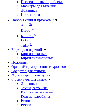
Измерительные приборы
Маркеры для вязания
Донышки
Полезности
%
Наборы спиц и крючков
%
Addi
%
Drops
%
KnitPro
Lykke
%
Tulip
Бирки для изделий
Бирки кожаные
Бирки силиконовые
Ножницы
Органайзеры для спиц и крючков
Средства для стирки
Фурнитура для игрушек
Фурнитура для сумок
Донышки
Замки, застежки
Кнопки магнитные
Кольца, карабины
Ремни
Ручки