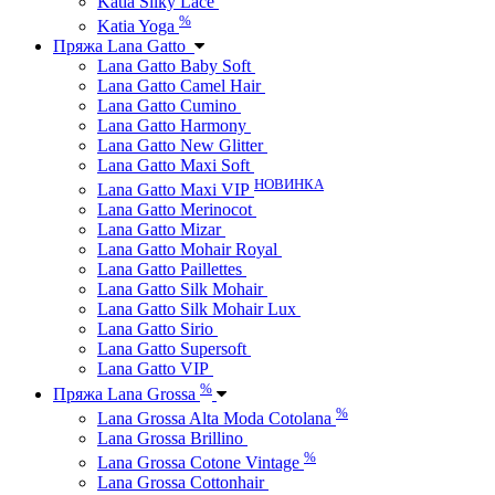
Katia Silky Lace
%
Katia Yoga
Пряжа Lana Gatto
Lana Gatto Baby Soft
Lana Gatto Camel Hair
Lana Gatto Cumino
Lana Gatto Harmony
Lana Gatto New Glitter
Lana Gatto Maxi Soft
НОВИНКА
Lana Gatto Maxi VIP
Lana Gatto Merinocot
Lana Gatto Mizar
Lana Gatto Mohair Royal
Lana Gatto Paillettes
Lana Gatto Silk Mohair
Lana Gatto Silk Mohair Lux
Lana Gatto Sirio
Lana Gatto Supersoft
Lana Gatto VIP
%
Пряжа Lana Grossa
%
Lana Grossa Alta Moda Cotolana
Lana Grossa Brillino
%
Lana Grossa Cotone Vintage
Lana Grossa Cottonhair