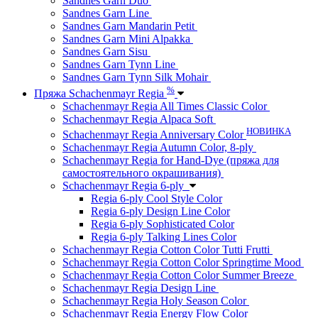
Sandnes Garn Duo
Sandnes Garn Line
Sandnes Garn Mandarin Petit
Sandnes Garn Mini Alpakka
Sandnes Garn Sisu
Sandnes Garn Tynn Line
Sandnes Garn Tynn Silk Mohair
%
Пряжа Schachenmayr Regia
Schachenmayr Regia All Times Classic Color
Schachenmayr Regia Alpaca Soft
НОВИНКА
Schachenmayr Regia Anniversary Color
Schachenmayr Regia Autumn Color, 8-ply
Schachenmayr Regia for Hand-Dye (пряжа для
самостоятельного окрашивания)
Schachenmayr Regia 6-ply
Regia 6-ply Cool Style Color
Regia 6-ply Design Line Color
Regia 6-ply Sophisticated Color
Regia 6-ply Talking Lines Color
Schachenmayr Regia Cotton Color Tutti Frutti
Schachenmayr Regia Cotton Color Springtime Mood
Schachenmayr Regia Cotton Color Summer Breeze
Schachenmayr Regia Design Line
Schachenmayr Regia Holy Season Color
Schachenmayr Regia Energy Flow Color