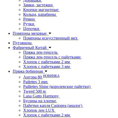
Донышки
Замки, застежки
Кнопки магнитные
Кольца, карабины
Ремни
Ручки
Цепочки
Помпоны меховые
Помпоны искусственный мех
Пуговицы
Фабричный Китай
Пряжа лен-тенсель
Пряжа лен-тенсель с пайетками
Хлопок с пайетками 2 мм
Хлопок с пайетками 3 мм
Пряжа бобинная
НОВИНКА
Ангора 80
Pailettes 3 mm
Paillettes Shine (королевские пайетки)
Tweed 500 м
Lana Gatto Harmony
Бусины на хлопке
Пайетки капля Casiopea (аналог)
Хлопок лен LUX
Хлопок с пайетками 2 мм