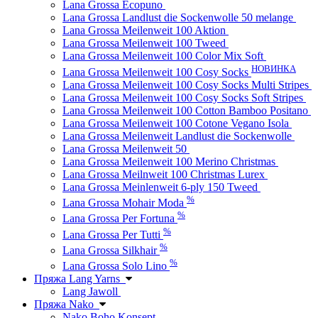
Lana Grossa Ecopuno
Lana Grossa Landlust die Sockenwolle 50 melange
Lana Grossa Meilenweit 100 Aktion
Lana Grossa Meilenweit 100 Tweed
Lana Grossa Meilenweit 100 Color Mix Soft
НОВИНКА
Lana Grossa Meilenweit 100 Cosy Socks
Lana Grossa Meilenweit 100 Cosy Socks Multi Stripes
Lana Grossa Meilenweit 100 Cosy Socks Soft Stripes
Lana Grossa Meilenweit 100 Cotton Bamboo Positano
Lana Grossa Meilenweit 100 Cotone Vegano Isola
Lana Grossa Meilenweit Landlust die Sockenwolle
Lana Grossa Meilenweit 50
Lana Grossa Meilenweit 100 Merino Christmas
Lana Grossa Meilnweit 100 Christmas Lurex
Lana Grossa Meinlenweit 6-ply 150 Tweed
%
Lana Grossa Mohair Moda
%
Lana Grossa Per Fortuna
%
Lana Grossa Per Tutti
%
Lana Grossa Silkhair
%
Lana Grossa Solo Lino
Пряжа Lang Yarns
Lang Jawoll
Пряжа Nako
Nako Boho Konsept