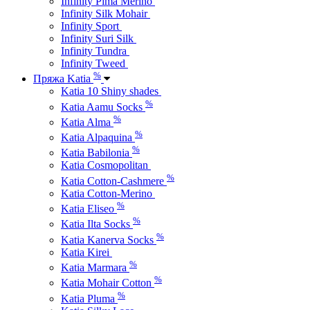
Infinity Pima Merino
Infinity Silk Mohair
Infinity Sport
Infinity Suri Silk
Infinity Tundra
Infinity Tweed
%
Пряжа Katia
Katia 10 Shiny shades
%
Katia Aamu Socks
%
Katia Alma
%
Katia Alpaquina
%
Katia Babilonia
Katia Cosmopolitan
%
Katia Cotton-Cashmere
Katia Cotton-Merino
%
Katia Eliseo
%
Katia Ilta Socks
%
Katia Kanerva Socks
Katia Kirei
%
Katia Marmara
%
Katia Mohair Cotton
%
Katia Pluma