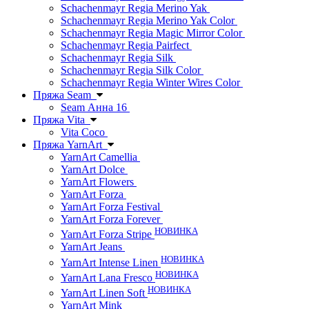
Schachenmayr Regia Merino Yak
Schachenmayr Regia Merino Yak Color
Schachenmayr Regia Magic Mirror Color
Schachenmayr Regia Pairfect
Schachenmayr Regia Silk
Schachenmayr Regia Silk Color
Schachenmayr Regia Winter Wires Color
Пряжа Seam
Seam Анна 16
Пряжа Vita
Vita Coco
Пряжа YarnArt
YarnArt Camellia
YarnArt Dolce
YarnArt Flowers
YarnArt Forza
YarnArt Forza Festival
YarnArt Forza Forever
НОВИНКА
YarnArt Forza Stripe
YarnArt Jeans
НОВИНКА
YarnArt Intense Linen
НОВИНКА
YarnArt Lana Fresco
НОВИНКА
YarnArt Linen Soft
YarnArt Mink