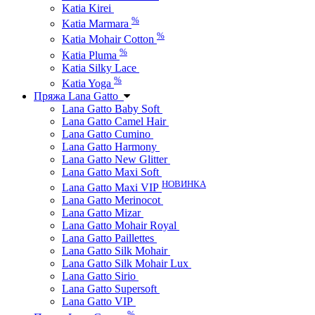
Katia Kirei
%
Katia Marmara
%
Katia Mohair Cotton
%
Katia Pluma
Katia Silky Lace
%
Katia Yoga
Пряжа Lana Gatto
Lana Gatto Baby Soft
Lana Gatto Camel Hair
Lana Gatto Cumino
Lana Gatto Harmony
Lana Gatto New Glitter
Lana Gatto Maxi Soft
НОВИНКА
Lana Gatto Maxi VIP
Lana Gatto Merinocot
Lana Gatto Mizar
Lana Gatto Mohair Royal
Lana Gatto Paillettes
Lana Gatto Silk Mohair
Lana Gatto Silk Mohair Lux
Lana Gatto Sirio
Lana Gatto Supersoft
Lana Gatto VIP
%