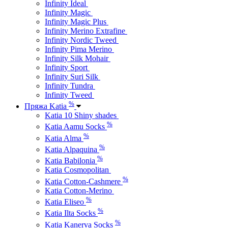
Infinity Ideal
Infinity Magic
Infinity Magic Plus
Infinity Merino Extrafine
Infinity Nordic Tweed
Infinity Pima Merino
Infinity Silk Mohair
Infinity Sport
Infinity Suri Silk
Infinity Tundra
Infinity Tweed
%
Пряжа Katia
Katia 10 Shiny shades
%
Katia Aamu Socks
%
Katia Alma
%
Katia Alpaquina
%
Katia Babilonia
Katia Cosmopolitan
%
Katia Cotton-Cashmere
Katia Cotton-Merino
%
Katia Eliseo
%
Katia Ilta Socks
%
Katia Kanerva Socks