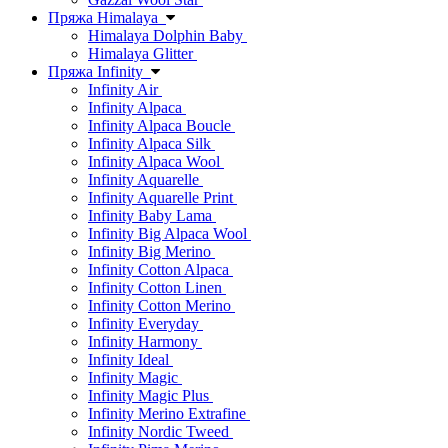
Пряжа Himalaya
Himalaya Dolphin Baby
Himalaya Glitter
Пряжа Infinity
Infinity Air
Infinity Alpaca
Infinity Alpaca Boucle
Infinity Alpaca Silk
Infinity Alpaca Wool
Infinity Aquarelle
Infinity Aquarelle Print
Infinity Baby Lama
Infinity Big Alpaca Wool
Infinity Big Merino
Infinity Cotton Alpaca
Infinity Cotton Linen
Infinity Cotton Merino
Infinity Everyday
Infinity Harmony
Infinity Ideal
Infinity Magic
Infinity Magic Plus
Infinity Merino Extrafine
Infinity Nordic Tweed