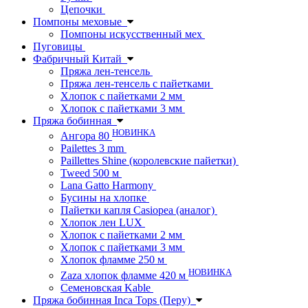
Цепочки
Помпоны меховые
Помпоны искусственный мех
Пуговицы
Фабричный Китай
Пряжа лен-тенсель
Пряжа лен-тенсель с пайетками
Хлопок с пайетками 2 мм
Хлопок с пайетками 3 мм
Пряжа бобинная
НОВИНКА
Ангора 80
Pailettes 3 mm
Paillettes Shine (королевские пайетки)
Tweed 500 м
Lana Gatto Harmony
Бусины на хлопке
Пайетки капля Casiopea (аналог)
Хлопок лен LUX
Хлопок с пайетками 2 мм
Хлопок с пайетками 3 мм
Хлопок фламме 250 м
НОВИНКА
Zaza хлопок фламме 420 м
Семеновская Kable
Пряжа бобинная Inca Tops (Перу)