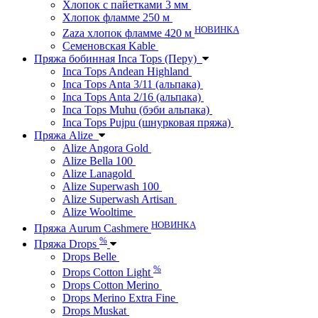
Хлопок с пайетками 3 мм
Хлопок фламме 250 м
НОВИНКА
Zaza хлопок фламме 420 м
Семеновская Kable
Пряжа бобинная Inca Tops (Перу)
Inca Tops Andean Highland
Inca Tops Anta 3/11 (альпака)
Inca Tops Anta 2/16 (альпака)
Inca Tops Muhu (бэби альпака)
Inca Tops Pujpu (шнурковая пряжа)
Пряжа Alize
Alize Angora Gold
Alize Bella 100
Alize Lanagold
Alize Superwash 100
Alize Superwash Artisan
Alize Wooltime
НОВИНКА
Пряжа Aurum Cashmere
%
Пряжа Drops
Drops Belle
%
Drops Cotton Light
Drops Cotton Merino
Drops Merino Extra Fine
Drops Muskat