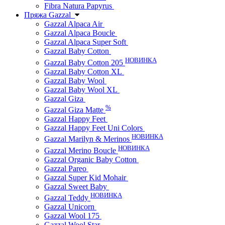
Fibra Natura Papyrus
Пряжа Gazzal
Gazzal Alpaca Air
Gazzal Alpaca Boucle
Gazzal Alpaca Super Soft
Gazzal Baby Cotton
НОВИНКА
Gazzal Baby Cotton 205
Gazzal Baby Cotton XL
Gazzal Baby Wool
Gazzal Baby Wool XL
Gazzal Giza
%
Gazzal Giza Matte
Gazzal Happy Feet
Gazzal Happy Feet Uni Colors
НОВИНКА
Gazzal Marilyn & Merinos
НОВИНКА
Gazzal Merino Boucle
Gazzal Organic Baby Cotton
Gazzal Pareo
Gazzal Super Kid Mohair
Gazzal Sweet Baby
НОВИНКА
Gazzal Teddy
Gazzal Unicorn
Gazzal Wool 175
Gazzal Wool Star