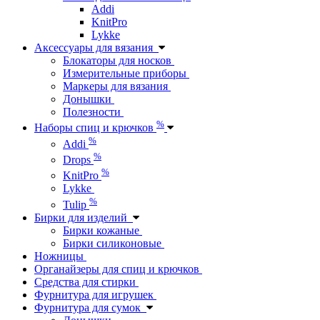
Addi
KnitPro
Lykke
Аксессуары для вязания
Блокаторы для носков
Измерительные приборы
Маркеры для вязания
Донышки
Полезности
%
Наборы спиц и крючков
%
Addi
%
Drops
%
KnitPro
Lykke
%
Tulip
Бирки для изделий
Бирки кожаные
Бирки силиконовые
Ножницы
Органайзеры для спиц и крючков
Средства для стирки
Фурнитура для игрушек
Фурнитура для сумок