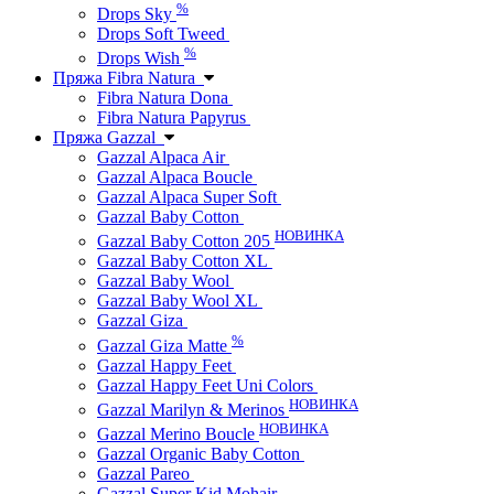
%
Drops Sky
Drops Soft Tweed
%
Drops Wish
Пряжа Fibra Natura
Fibra Natura Dona
Fibra Natura Papyrus
Пряжа Gazzal
Gazzal Alpaca Air
Gazzal Alpaca Boucle
Gazzal Alpaca Super Soft
Gazzal Baby Cotton
НОВИНКА
Gazzal Baby Cotton 205
Gazzal Baby Cotton XL
Gazzal Baby Wool
Gazzal Baby Wool XL
Gazzal Giza
%
Gazzal Giza Matte
Gazzal Happy Feet
Gazzal Happy Feet Uni Colors
НОВИНКА
Gazzal Marilyn & Merinos
НОВИНКА
Gazzal Merino Boucle
Gazzal Organic Baby Cotton
Gazzal Pareo
Gazzal Super Kid Mohair