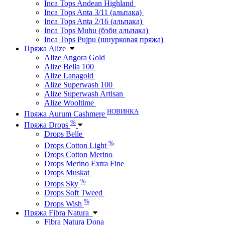
Inca Tops Andean Highland
Inca Tops Anta 3/11 (альпака)
Inca Tops Anta 2/16 (альпака)
Inca Tops Muhu (бэби альпака)
Inca Tops Pujpu (шнурковая пряжа)
Пряжа Alize
Alize Angora Gold
Alize Bella 100
Alize Lanagold
Alize Superwash 100
Alize Superwash Artisan
Alize Wooltime
НОВИНКА
Пряжа Aurum Cashmere
%
Пряжа Drops
Drops Belle
%
Drops Cotton Light
Drops Cotton Merino
Drops Merino Extra Fine
Drops Muskat
%
Drops Sky
Drops Soft Tweed
%
Drops Wish
Пряжа Fibra Natura
Fibra Natura Dona