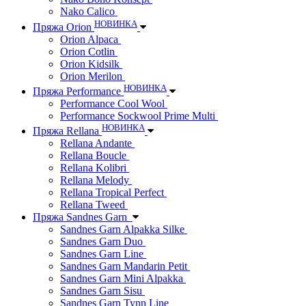
Nako Calico
НОВИНКА
Пряжа Orion
Orion Alpaca
Orion Cotlin
Orion Kidsilk
Orion Merilon
НОВИНКА
Пряжа Performance
Performance Cool Wool
Performance Sockwool Prime Multi
НОВИНКА
Пряжа Rellana
Rellana Andante
Rellana Boucle
Rellana Kolibri
Rellana Melody
Rellana Tropical Perfect
Rellana Tweed
Пряжа Sandnes Garn
Sandnes Garn Alpakka Silke
Sandnes Garn Duo
Sandnes Garn Line
Sandnes Garn Mandarin Petit
Sandnes Garn Mini Alpakka
Sandnes Garn Sisu
Sandnes Garn Tynn Line