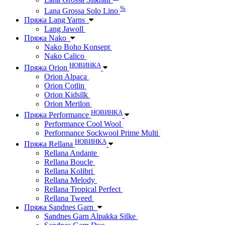
%
Lana Grossa Solo Lino
Пряжа Lang Yarns
Lang Jawoll
Пряжа Nako
Nako Boho Konsept
Nako Calico
НОВИНКА
Пряжа Orion
Orion Alpaca
Orion Cotlin
Orion Kidsilk
Orion Merilon
НОВИНКА
Пряжа Performance
Performance Cool Wool
Performance Sockwool Prime Multi
НОВИНКА
Пряжа Rellana
Rellana Andante
Rellana Boucle
Rellana Kolibri
Rellana Melody
Rellana Tropical Perfect
Rellana Tweed
Пряжа Sandnes Garn
Sandnes Garn Alpakka Silke