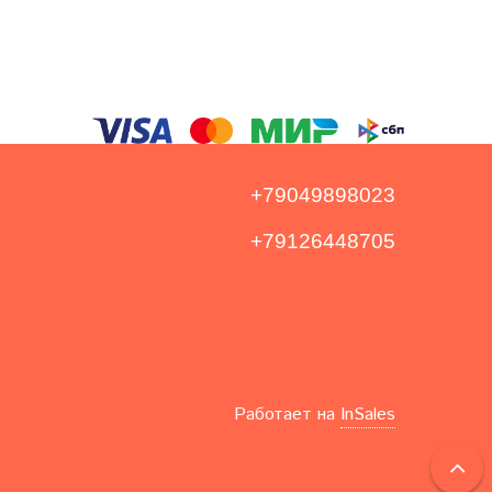
+79049898023
+79126448705
Работает на
InSales