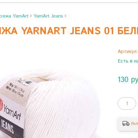
ряжа YarnArt
YarnArt Jeans
ЖА YARNART JEANS 01 БЕ
Артикул
Есть в н
130 р
Вы