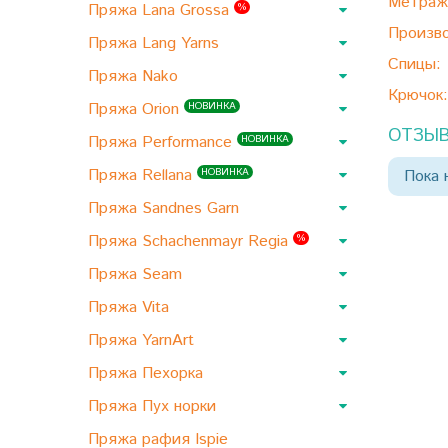
Метраж
Пряжа Lana Grossa
%
Произво
Пряжа Lang Yarns
Спицы:
Пряжа Nako
Крючок:
Пряжа Orion
НОВИНКА
ОТЗЫВ
Пряжа Performance
НОВИНКА
Пряжа Rellana
НОВИНКА
Пока 
Пряжа Sandnes Garn
Пряжа Schachenmayr Regia
%
Пряжа Seam
Пряжа Vita
Пряжа YarnArt
Пряжа Пехорка
Пряжа Пух норки
Пряжа рафия Ispie