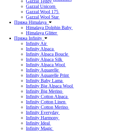
Gazzal Teddy
Gazzal Unicorn
Gazzal Wool 175
Gazzal Wool Star
Пряжа Himalaya
Himalaya Dolphin Baby
Himalaya Glitter
Пряжа Infinity
Infinity Air
Infinity Alpaca
Infinity Alpaca Boucle
Infinity Alpaca Silk
Infinity Alpaca Wool
Infinity Aquarelle
Infinity Aquarelle Print
Infinity Baby Lama
Infinity Big Alpaca Wool
Infinity Big Merino
Infinity Cotton Alpaca
Infinity Cotton Linen
Infinity Cotton Merino
Infinity Everyday
Infinity Harmony
Infinity Ideal
Infinity Magic