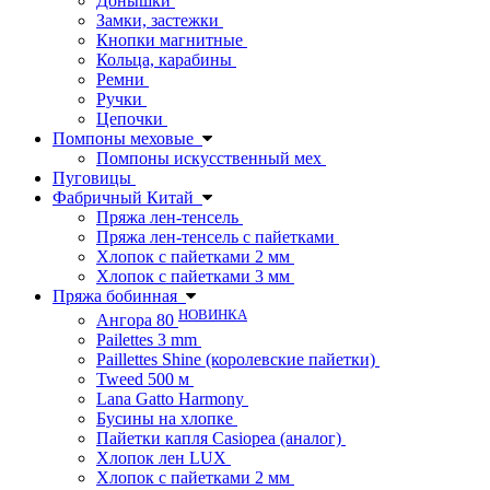
Донышки
Замки, застежки
Кнопки магнитные
Кольца, карабины
Ремни
Ручки
Цепочки
Помпоны меховые
Помпоны искусственный мех
Пуговицы
Фабричный Китай
Пряжа лен-тенсель
Пряжа лен-тенсель с пайетками
Хлопок с пайетками 2 мм
Хлопок с пайетками 3 мм
Пряжа бобинная
НОВИНКА
Ангора 80
Pailettes 3 mm
Paillettes Shine (королевские пайетки)
Tweed 500 м
Lana Gatto Harmony
Бусины на хлопке
Пайетки капля Casiopea (аналог)
Хлопок лен LUX
Хлопок с пайетками 2 мм