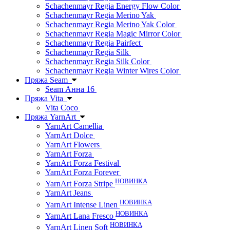
Schachenmayr Regia Energy Flow Color
Schachenmayr Regia Merino Yak
Schachenmayr Regia Merino Yak Color
Schachenmayr Regia Magic Mirror Color
Schachenmayr Regia Pairfect
Schachenmayr Regia Silk
Schachenmayr Regia Silk Color
Schachenmayr Regia Winter Wires Color
Пряжа Seam
Seam Анна 16
Пряжа Vita
Vita Coco
Пряжа YarnArt
YarnArt Camellia
YarnArt Dolce
YarnArt Flowers
YarnArt Forza
YarnArt Forza Festival
YarnArt Forza Forever
НОВИНКА
YarnArt Forza Stripe
YarnArt Jeans
НОВИНКА
YarnArt Intense Linen
НОВИНКА
YarnArt Lana Fresco
НОВИНКА
YarnArt Linen Soft