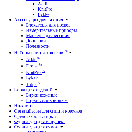
Addi
KnitPro
Lykke
Аксессуары для вязания
Блокаторы для носков
Измерительные приборы
Маркеры для вязания
Донышки
Полезности
%
Наборы спиц и крючков
%
Addi
%
Drops
%
KnitPro
Lykke
%
Tulip
Бирки для изделий
Бирки кожаные
Бирки силиконовые
Ножницы
Органайзеры для спиц и крючков
Средства для стирки
Фурнитура для игрушек
Фурнитура для сумок