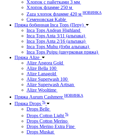
Хлопок с пайетками 3 мм
Хлопок фламме 250 м
НОВИНКА
Zaza хлопок фламме 420 м
Семеновская Kable
Пряжа бобинная Inca Tops (Перу)
Inca Tops Andean Highland
Inca Tops Anta 3/11 (альпака)
Inca Tops Anta 2/16 (альпака)
Inca Tops Muhu (бэби альпака)
Inca Tops Pujpu (шнурковая пряжа)
Пряжа Alize
Alize Angora Gold
Alize Bella 100
Alize Lanagold
Alize Superwash 100
Alize Superwash Artisan
Alize Wooltime
НОВИНКА
Пряжа Aurum Cashmere
%
Пряжа Drops
Drops Belle
%
Drops Cotton Light
Drops Cotton Merino
Drops Merino Extra Fine
Drops Muskat