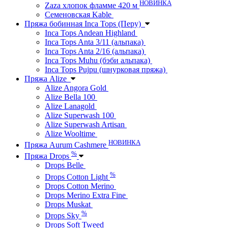
НОВИНКА
Zaza хлопок фламме 420 м
Семеновская Kable
Пряжа бобинная Inca Tops (Перу)
Inca Tops Andean Highland
Inca Tops Anta 3/11 (альпака)
Inca Tops Anta 2/16 (альпака)
Inca Tops Muhu (бэби альпака)
Inca Tops Pujpu (шнурковая пряжа)
Пряжа Alize
Alize Angora Gold
Alize Bella 100
Alize Lanagold
Alize Superwash 100
Alize Superwash Artisan
Alize Wooltime
НОВИНКА
Пряжа Aurum Cashmere
%
Пряжа Drops
Drops Belle
%
Drops Cotton Light
Drops Cotton Merino
Drops Merino Extra Fine
Drops Muskat
%
Drops Sky
Drops Soft Tweed