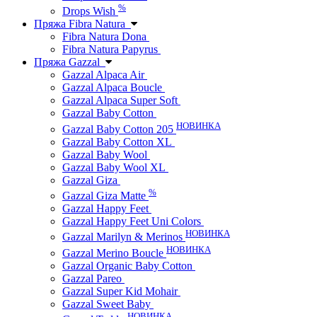
%
Drops Wish
Пряжа Fibra Natura
Fibra Natura Dona
Fibra Natura Papyrus
Пряжа Gazzal
Gazzal Alpaca Air
Gazzal Alpaca Boucle
Gazzal Alpaca Super Soft
Gazzal Baby Cotton
НОВИНКА
Gazzal Baby Cotton 205
Gazzal Baby Cotton XL
Gazzal Baby Wool
Gazzal Baby Wool XL
Gazzal Giza
%
Gazzal Giza Matte
Gazzal Happy Feet
Gazzal Happy Feet Uni Colors
НОВИНКА
Gazzal Marilyn & Merinos
НОВИНКА
Gazzal Merino Boucle
Gazzal Organic Baby Cotton
Gazzal Pareo
Gazzal Super Kid Mohair
Gazzal Sweet Baby
НОВИНКА