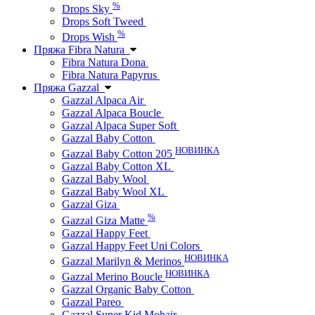
%
Drops Sky
Drops Soft Tweed
%
Drops Wish
Пряжа Fibra Natura
Fibra Natura Dona
Fibra Natura Papyrus
Пряжа Gazzal
Gazzal Alpaca Air
Gazzal Alpaca Boucle
Gazzal Alpaca Super Soft
Gazzal Baby Cotton
НОВИНКА
Gazzal Baby Cotton 205
Gazzal Baby Cotton XL
Gazzal Baby Wool
Gazzal Baby Wool XL
Gazzal Giza
%
Gazzal Giza Matte
Gazzal Happy Feet
Gazzal Happy Feet Uni Colors
НОВИНКА
Gazzal Marilyn & Merinos
НОВИНКА
Gazzal Merino Boucle
Gazzal Organic Baby Cotton
Gazzal Pareo
Gazzal Super Kid Mohair