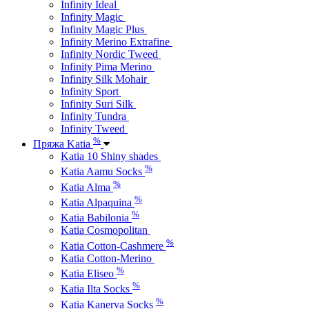
Infinity Ideal
Infinity Magic
Infinity Magic Plus
Infinity Merino Extrafine
Infinity Nordic Tweed
Infinity Pima Merino
Infinity Silk Mohair
Infinity Sport
Infinity Suri Silk
Infinity Tundra
Infinity Tweed
%
Пряжа Katia
Katia 10 Shiny shades
%
Katia Aamu Socks
%
Katia Alma
%
Katia Alpaquina
%
Katia Babilonia
Katia Cosmopolitan
%
Katia Cotton-Cashmere
Katia Cotton-Merino
%
Katia Eliseo
%
Katia Ilta Socks
%
Katia Kanerva Socks