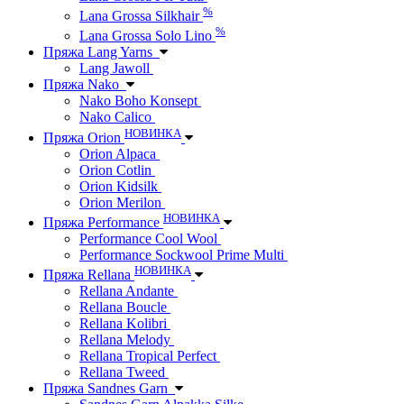
%
Lana Grossa Silkhair
%
Lana Grossa Solo Lino
Пряжа Lang Yarns
Lang Jawoll
Пряжа Nako
Nako Boho Konsept
Nako Calico
НОВИНКА
Пряжа Orion
Orion Alpaca
Orion Cotlin
Orion Kidsilk
Orion Merilon
НОВИНКА
Пряжа Performance
Performance Cool Wool
Performance Sockwool Prime Multi
НОВИНКА
Пряжа Rellana
Rellana Andante
Rellana Boucle
Rellana Kolibri
Rellana Melody
Rellana Tropical Perfect
Rellana Tweed
Пряжа Sandnes Garn