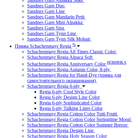
Sandnes Garn Alpakka Silke
Sandnes Garn Duo
Sandnes Garn Line
Sandnes Garn Mandarin Petit
Sandnes Garn Mini Alpakka
Sandnes Garn Sisu
Sandnes Garn Tynn Line
Sandnes Garn Tynn Silk Mohair
%
Пряжа Schachenmayr Regia
Schachenmayr Regia All Times Classic Color
Schachenmayr Regia Alpaca Soft
НОВИНКА
Schachenmayr Regia Anniversary Color
Schachenmayr Regia Autumn Color, 8-ply
Schachenmayr Regia for Hand-Dye (пряжа для
самостоятельного окрашивания)
Schachenmayr Regia 6-ply
Regia 6-ply Cool Style Color
Regia 6-ply Design Line Color
Regia 6-ply Sophisticated Color
Regia 6-ply Talking Lines Color
Schachenmayr Regia Cotton Color Tutti Frutti
Schachenmayr Regia Cotton Color Springtime Mood
Schachenmayr Regia Cotton Color Summer Breeze
Schachenmayr Regia Design Line
Schachenmayr Regia Holy Season Color