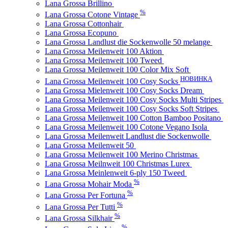
Lana Grossa Brillino
%
Lana Grossa Cotone Vintage
Lana Grossa Cottonhair
Lana Grossa Ecopuno
Lana Grossa Landlust die Sockenwolle 50 melange
Lana Grossa Meilenweit 100 Aktion
Lana Grossa Meilenweit 100 Tweed
Lana Grossa Meilenweit 100 Color Mix Soft
НОВИНКА
Lana Grossa Meilenweit 100 Cosy Socks
Lana Grossa Mielenweit 100 Cosy Socks Dream
Lana Grossa Meilenweit 100 Cosy Socks Multi Stripes
Lana Grossa Meilenweit 100 Cosy Socks Soft Stripes
Lana Grossa Meilenweit 100 Cotton Bamboo Positano
Lana Grossa Meilenweit 100 Cotone Vegano Isola
Lana Grossa Meilenweit Landlust die Sockenwolle
Lana Grossa Meilenweit 50
Lana Grossa Meilenweit 100 Merino Christmas
Lana Grossa Meilnweit 100 Christmas Lurex
Lana Grossa Meinlenweit 6-ply 150 Tweed
%
Lana Grossa Mohair Moda
%
Lana Grossa Per Fortuna
%
Lana Grossa Per Tutti
%
Lana Grossa Silkhair
%