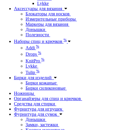
Lykke
Аксессуары для вязания
Блокаторы для носков
Измерительные приборы
Маркеры для вязания
Донышки
Полезности
%
Наборы спиц и крючков
%
Addi
%
Drops
%
KnitPro
Lykke
%
Tulip
Бирки для изделий
Бирки кожаные
Бирки силиконовые
Ножницы
Органайзеры для спиц и крючков
Средства для стирки
Фурнитура для игрушек
Фурнитура для сумок
Донышки
Замки, застежки
Кнопки магнитные