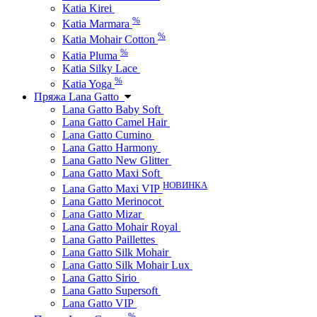
Katia Kirei
%
Katia Marmara
%
Katia Mohair Cotton
%
Katia Pluma
Katia Silky Lace
%
Katia Yoga
Пряжа Lana Gatto
Lana Gatto Baby Soft
Lana Gatto Camel Hair
Lana Gatto Cumino
Lana Gatto Harmony
Lana Gatto New Glitter
Lana Gatto Maxi Soft
НОВИНКА
Lana Gatto Maxi VIP
Lana Gatto Merinocot
Lana Gatto Mizar
Lana Gatto Mohair Royal
Lana Gatto Paillettes
Lana Gatto Silk Mohair
Lana Gatto Silk Mohair Lux
Lana Gatto Sirio
Lana Gatto Supersoft
Lana Gatto VIP
%