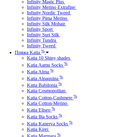
Infinity Magic Plus
Infinity Merino Extrafine
Infinity Nordic Tweed
Infinity Pima Merino
Infinity Silk Mohair
Infinity Sport
Infinity Suri Silk
Infinity Tundra
Infinity Tweed
%
Пряжа Katia
Katia 10 Shiny shades
%
Katia Aamu Socks
%
Katia Alma
%
Katia Alpaquina
%
Katia Babilonia
Katia Cosmopolitan
%
Katia Cotton-Cashmere
Katia Cotton-Merino
%
Katia Eliseo
%
Katia Ilta Socks
%
Katia Kanerva Socks
Katia Kirei
%
Katia Marmara