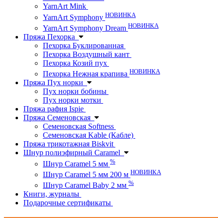
YarnArt Mink
НОВИНКА
YarnArt Symphony
НОВИНКА
YarnArt Symphony Dream
Пряжа Пехорка
Пехорка Буклированная
Пехорка Воздушный кант
Пехорка Козий пух
НОВИНКА
Пехорка Нежная крапива
Пряжа Пух норки
Пух норки бобины
Пух норки мотки
Пряжа рафия Ispie
Пряжа Семеновская
Семеновская Softness
Семеновская Kable (Кабле)
Пряжа трикотажная Biskvit
Шнур полиэфирный Caramel
%
Шнур Caramel 5 мм
НОВИНКА
Шнур Caramel 5 мм 200 м
%
Шнур Caramel Baby 2 мм
Книги, журналы
Подарочные сертификаты