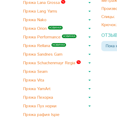
Метраж
Пряжа Lana Grossa
%
Произво
Пряжа Lang Yarns
Спицы:
Пряжа Nako
Крючок:
Пряжа Orion
НОВИНКА
ОТЗЫВ
Пряжа Performance
НОВИНКА
Пряжа Rellana
НОВИНКА
Пока 
Пряжа Sandnes Garn
Пряжа Schachenmayr Regia
%
Пряжа Seam
Пряжа Vita
Пряжа YarnArt
Пряжа Пехорка
Пряжа Пух норки
Пряжа рафия Ispie