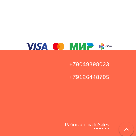
+79049898023
+79126448705
Работает на
InSales