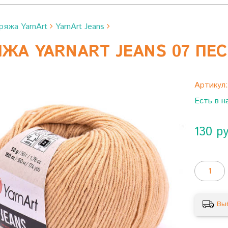
ряжа YarnArt
YarnArt Jeans
ЖА YARNART JEANS 07 ПЕ
Артикул
Есть в н
130 р
Вы