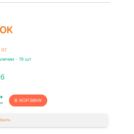
СОК
:
07
аличии - 19 шт
уб
В КОРЗИНУ
брать