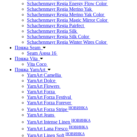
Schachenmayr Regia Energy Flow Color
Schachenmayr Regia Merino Yak
Schachenmayr Regia Merino Yak Color
Schachenmayr Regia Magic Mirror Color
Schachenmayr Regia Pairfect
Schachenmayr Regia Silk
Schachenmayr Regia Silk Color
Schachenmayr Regia Winter Wires Color
Пряжа Seam
Seam Анна 16
Пряжа Vita
Vita Coco
Пряжа YarnArt
YarnArt Camellia
YarnArt Dolce
YarnArt Flowers
YarnArt Forza
YarnArt Forza Festival
YarnArt Forza Forever
НОВИНКА
YarnArt Forza Stripe
YarnArt Jeans
НОВИНКА
YarnArt Intense Linen
НОВИНКА
YarnArt Lana Fresco
НОВИНКА
YarnArt Linen Soft