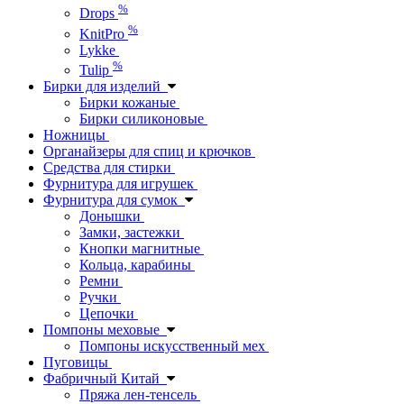
%
Drops
%
KnitPro
Lykke
%
Tulip
Бирки для изделий
Бирки кожаные
Бирки силиконовые
Ножницы
Органайзеры для спиц и крючков
Средства для стирки
Фурнитура для игрушек
Фурнитура для сумок
Донышки
Замки, застежки
Кнопки магнитные
Кольца, карабины
Ремни
Ручки
Цепочки
Помпоны меховые
Помпоны искусственный мех
Пуговицы
Фабричный Китай
Пряжа лен-тенсель