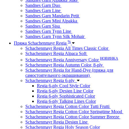
Sandnes Garn Alpakka Silke
Sandnes Garn Duo
Sandnes Garn Line
Sandnes Garn Mandarin Petit
Sandnes Garn Mini Alpakka
Sandnes Garn Sisu
Sandnes Garn Tynn Line
Sandnes Garn Tynn Silk Mohair
%
Пряжа Schachenmayr Regia
Schachenmayr Regia All Times Classic Color
Schachenmayr Regia Alpaca Soft
НОВИНКА
Schachenmayr Regia Anniversary Color
Schachenmayr Regia Autumn Color, 8-ply
Schachenmayr Regia for Hand-Dye (пряжа для
самостоятельного окрашивания)
Schachenmayr Regia 6-ply
Regia 6-ply Cool Style Color
Regia 6-ply Design Line Color
Regia 6-ply Sophisticated Color
Regia 6-ply Talking Lines Color
Schachenmayr Regia Cotton Color Tutti Frutti
Schachenmayr Regia Cotton Color Springtime Mood
Schachenmayr Regia Cotton Color Summer Breeze
Schachenmayr Regia Design Line
Schachenmayr Regia Holy Season Color