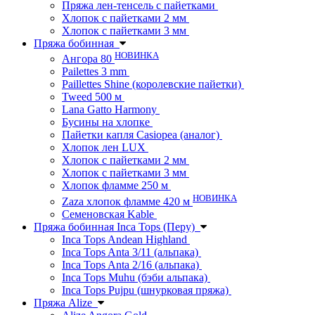
Пряжа лен-тенсель с пайетками
Хлопок с пайетками 2 мм
Хлопок с пайетками 3 мм
Пряжа бобинная
НОВИНКА
Ангора 80
Pailettes 3 mm
Paillettes Shine (королевские пайетки)
Tweed 500 м
Lana Gatto Harmony
Бусины на хлопке
Пайетки капля Casiopea (аналог)
Хлопок лен LUX
Хлопок с пайетками 2 мм
Хлопок с пайетками 3 мм
Хлопок фламме 250 м
НОВИНКА
Zaza хлопок фламме 420 м
Семеновская Kable
Пряжа бобинная Inca Tops (Перу)
Inca Tops Andean Highland
Inca Tops Anta 3/11 (альпака)
Inca Tops Anta 2/16 (альпака)
Inca Tops Muhu (бэби альпака)
Inca Tops Pujpu (шнурковая пряжа)
Пряжа Alize