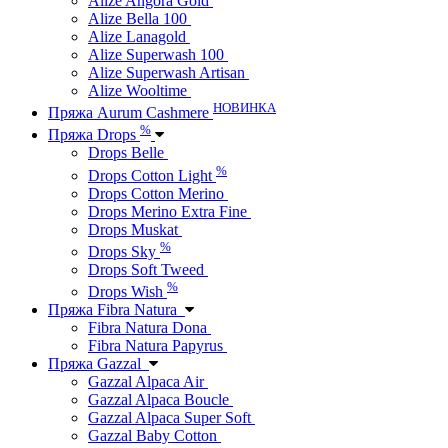
Alize Angora Gold
Alize Bella 100
Alize Lanagold
Alize Superwash 100
Alize Superwash Artisan
Alize Wooltime
НОВИНКА
Пряжа Aurum Cashmere
%
Пряжа Drops
Drops Belle
%
Drops Cotton Light
Drops Cotton Merino
Drops Merino Extra Fine
Drops Muskat
%
Drops Sky
Drops Soft Tweed
%
Drops Wish
Пряжа Fibra Natura
Fibra Natura Dona
Fibra Natura Papyrus
Пряжа Gazzal
Gazzal Alpaca Air
Gazzal Alpaca Boucle
Gazzal Alpaca Super Soft
Gazzal Baby Cotton