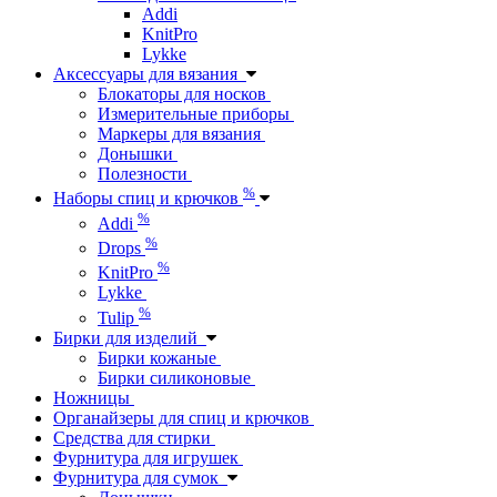
Addi
KnitPro
Lykke
Аксессуары для вязания
Блокаторы для носков
Измерительные приборы
Маркеры для вязания
Донышки
Полезности
%
Наборы спиц и крючков
%
Addi
%
Drops
%
KnitPro
Lykke
%
Tulip
Бирки для изделий
Бирки кожаные
Бирки силиконовые
Ножницы
Органайзеры для спиц и крючков
Средства для стирки
Фурнитура для игрушек
Фурнитура для сумок