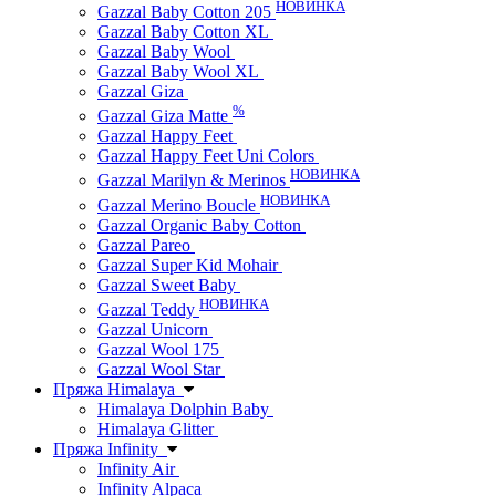
НОВИНКА
Gazzal Baby Cotton 205
Gazzal Baby Cotton XL
Gazzal Baby Wool
Gazzal Baby Wool XL
Gazzal Giza
%
Gazzal Giza Matte
Gazzal Happy Feet
Gazzal Happy Feet Uni Colors
НОВИНКА
Gazzal Marilyn & Merinos
НОВИНКА
Gazzal Merino Boucle
Gazzal Organic Baby Cotton
Gazzal Pareo
Gazzal Super Kid Mohair
Gazzal Sweet Baby
НОВИНКА
Gazzal Teddy
Gazzal Unicorn
Gazzal Wool 175
Gazzal Wool Star
Пряжа Himalaya
Himalaya Dolphin Baby
Himalaya Glitter
Пряжа Infinity
Infinity Air
Infinity Alpaca