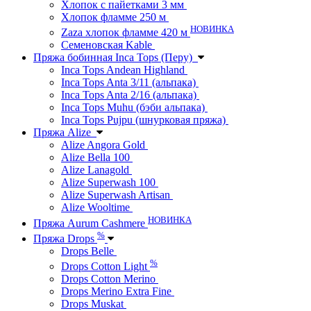
Хлопок с пайетками 3 мм
Хлопок фламме 250 м
НОВИНКА
Zaza хлопок фламме 420 м
Семеновская Kable
Пряжа бобинная Inca Tops (Перу)
Inca Tops Andean Highland
Inca Tops Anta 3/11 (альпака)
Inca Tops Anta 2/16 (альпака)
Inca Tops Muhu (бэби альпака)
Inca Tops Pujpu (шнурковая пряжа)
Пряжа Alize
Alize Angora Gold
Alize Bella 100
Alize Lanagold
Alize Superwash 100
Alize Superwash Artisan
Alize Wooltime
НОВИНКА
Пряжа Aurum Cashmere
%
Пряжа Drops
Drops Belle
%
Drops Cotton Light
Drops Cotton Merino
Drops Merino Extra Fine
Drops Muskat