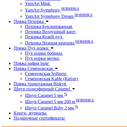
YarnArt Mink
НОВИНКА
YarnArt Symphony
НОВИНКА
YarnArt Symphony Dream
Пряжа Пехорка
Пехорка Буклированная
Пехорка Воздушный кант
Пехорка Козий пух
НОВИНКА
Пехорка Нежная крапива
Пряжа Пух норки
Пух норки бобины
Пух норки мотки
Пряжа рафия Ispie
Пряжа Семеновская
Семеновская Softness
Семеновская Kable (Кабле)
Пряжа трикотажная Biskvit
Шнур полиэфирный Caramel
%
Шнур Caramel 5 мм
НОВИНКА
Шнур Caramel 5 мм 200 м
%
Шнур Caramel Baby 2 мм
Книги, журналы
Подарочные сертификаты