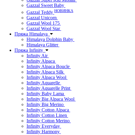
Gazzal Sweet Baby
НОВИНКА
Gazzal Teddy
Gazzal Unicorn
Gazzal Wool 175
Gazzal Wool Star
Пряжа Himalaya
Himalaya Dolphin Baby
Himalaya Glitter
Пряжа Infinity
Infinity Air
Infinity Alpaca
Infinity Alpaca Boucle
Infinity Alpaca Silk
Infinity Alpaca Wool
Infinity Aquarelle
Infinity Aquarelle Print
Infinity Baby Lama
Infinity Big Alpaca Wool
Infinity Big Merino
Infinity Cotton Alpaca
Infinity Cotton Linen
Infinity Cotton Merino
Infinity Everyday
Infinity Harmony