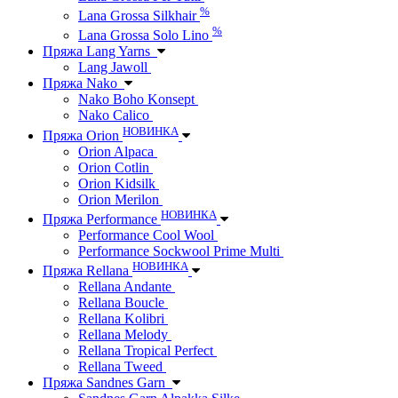
%
Lana Grossa Silkhair
%
Lana Grossa Solo Lino
Пряжа Lang Yarns
Lang Jawoll
Пряжа Nako
Nako Boho Konsept
Nako Calico
НОВИНКА
Пряжа Orion
Orion Alpaca
Orion Cotlin
Orion Kidsilk
Orion Merilon
НОВИНКА
Пряжа Performance
Performance Cool Wool
Performance Sockwool Prime Multi
НОВИНКА
Пряжа Rellana
Rellana Andante
Rellana Boucle
Rellana Kolibri
Rellana Melody
Rellana Tropical Perfect
Rellana Tweed
Пряжа Sandnes Garn