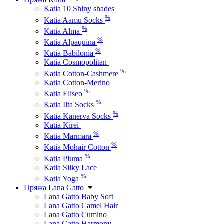
Katia 10 Shiny shades
%
Katia Aamu Socks
%
Katia Alma
%
Katia Alpaquina
%
Katia Babilonia
Katia Cosmopolitan
%
Katia Cotton-Cashmere
Katia Cotton-Merino
%
Katia Eliseo
%
Katia Ilta Socks
%
Katia Kanerva Socks
Katia Kirei
%
Katia Marmara
%
Katia Mohair Cotton
%
Katia Pluma
Katia Silky Lace
%
Katia Yoga
Пряжа Lana Gatto
Lana Gatto Baby Soft
Lana Gatto Camel Hair
Lana Gatto Cumino
Lana Gatto Harmony