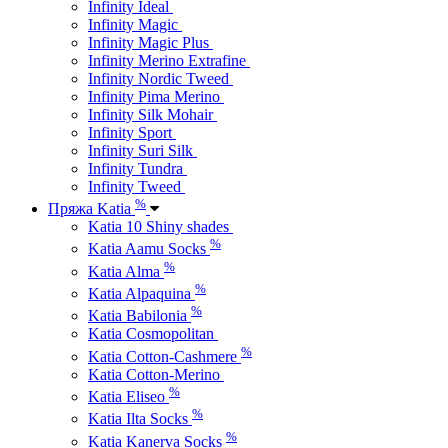
Infinity Ideal
Infinity Magic
Infinity Magic Plus
Infinity Merino Extrafine
Infinity Nordic Tweed
Infinity Pima Merino
Infinity Silk Mohair
Infinity Sport
Infinity Suri Silk
Infinity Tundra
Infinity Tweed
%
Пряжа Katia
Katia 10 Shiny shades
%
Katia Aamu Socks
%
Katia Alma
%
Katia Alpaquina
%
Katia Babilonia
Katia Cosmopolitan
%
Katia Cotton-Cashmere
Katia Cotton-Merino
%
Katia Eliseo
%
Katia Ilta Socks
%
Katia Kanerva Socks