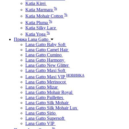
Katia Kirei
%
Katia Marmara
%
Katia Mohair Cotton
%
Katia Pluma
Katia Silky Lace
%
Katia Yoga
Пряжа Lana Gatto
Lana Gatto Baby Soft
Lana Gatto Camel Hair
Lana Gatto Cumino
Lana Gatto Harmony
Lana Gatto New Glitter
Lana Gatto Maxi Soft
НОВИНКА
Lana Gatto Maxi VIP
Lana Gatto Merinocot
Lana Gatto Mizar
Lana Gatto Mohair Royal
Lana Gatto Paillettes
Lana Gatto Silk Mohair
Lana Gatto Silk Mohair Lux
Lana Gatto Sirio
Lana Gatto Supersoft
Lana Gatto VIP
%