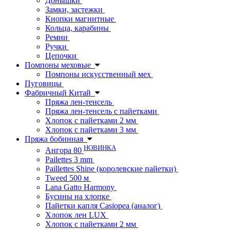
Донышки
Замки, застежки
Кнопки магнитные
Кольца, карабины
Ремни
Ручки
Цепочки
Помпоны меховые
Помпоны искусственный мех
Пуговицы
Фабричный Китай
Пряжа лен-тенсель
Пряжа лен-тенсель с пайетками
Хлопок с пайетками 2 мм
Хлопок с пайетками 3 мм
Пряжа бобинная
НОВИНКА
Ангора 80
Pailettes 3 mm
Paillettes Shine (королевские пайетки)
Tweed 500 м
Lana Gatto Harmony
Бусины на хлопке
Пайетки капля Casiopea (аналог)
Хлопок лен LUX
Хлопок с пайетками 2 мм