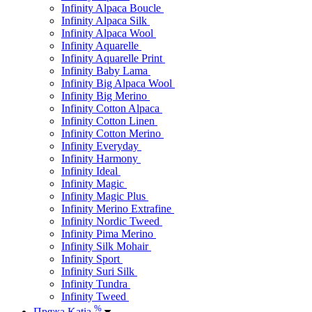
Infinity Alpaca Boucle
Infinity Alpaca Silk
Infinity Alpaca Wool
Infinity Aquarelle
Infinity Aquarelle Print
Infinity Baby Lama
Infinity Big Alpaca Wool
Infinity Big Merino
Infinity Cotton Alpaca
Infinity Cotton Linen
Infinity Cotton Merino
Infinity Everyday
Infinity Harmony
Infinity Ideal
Infinity Magic
Infinity Magic Plus
Infinity Merino Extrafine
Infinity Nordic Tweed
Infinity Pima Merino
Infinity Silk Mohair
Infinity Sport
Infinity Suri Silk
Infinity Tundra
Infinity Tweed
%
Пряжа Katia