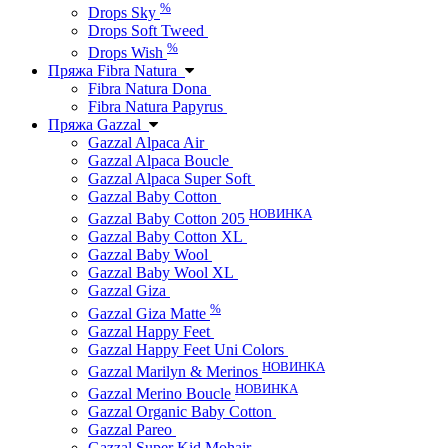
%
Drops Sky
Drops Soft Tweed
%
Drops Wish
Пряжа Fibra Natura
Fibra Natura Dona
Fibra Natura Papyrus
Пряжа Gazzal
Gazzal Alpaca Air
Gazzal Alpaca Boucle
Gazzal Alpaca Super Soft
Gazzal Baby Cotton
НОВИНКА
Gazzal Baby Cotton 205
Gazzal Baby Cotton XL
Gazzal Baby Wool
Gazzal Baby Wool XL
Gazzal Giza
%
Gazzal Giza Matte
Gazzal Happy Feet
Gazzal Happy Feet Uni Colors
НОВИНКА
Gazzal Marilyn & Merinos
НОВИНКА
Gazzal Merino Boucle
Gazzal Organic Baby Cotton
Gazzal Pareo
Gazzal Super Kid Mohair