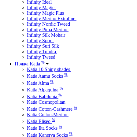
Infinity Ideal
Infinity Magic
Infinity Magic Plus
Infinity Merino Extrafine
Infinity Nordic Tweed
Infinity Pima Merino
Infinity Silk Mohair
Infinity Sport
Infinity Suri Silk
Infinity Tundra
Infinity Tweed
%
Пряжа Katia
Katia 10 Shiny shades
%
Katia Aamu Socks
%
Katia Alma
%
Katia Alpaquina
%
Katia Babilonia
Katia Cosmopolitan
%
Katia Cotton-Cashmere
Katia Cotton-Merino
%
Katia Eliseo
%
Katia Ilta Socks
%
Katia Kanerva Socks