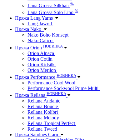
%
Lana Grossa Silkhair
%
Lana Grossa Solo Lino
Пряжа Lang Yarns
Lang Jawoll
Пряжа Nako
Nako Boho Konsept
Nako Calico
НОВИНКА
Пряжа Orion
Orion Alpaca
Orion Cotlin
Orion Kidsilk
Orion Merilon
НОВИНКА
Пряжа Performance
Performance Cool Wool
Performance Sockwool Prime Multi
НОВИНКА
Пряжа Rellana
Rellana Andante
Rellana Boucle
Rellana Kolibri
Rellana Melody
Rellana Tropical Perfect
Rellana Tweed
Пряжа Sandnes Garn