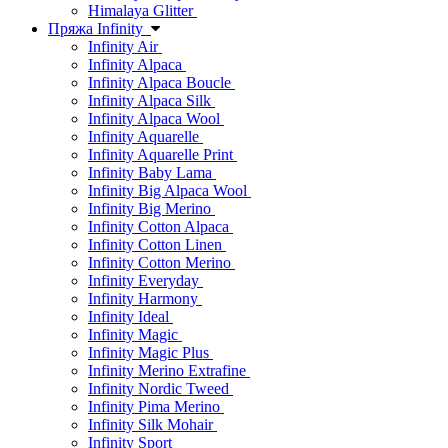
Himalaya Glitter
Пряжа Infinity
Infinity Air
Infinity Alpaca
Infinity Alpaca Boucle
Infinity Alpaca Silk
Infinity Alpaca Wool
Infinity Aquarelle
Infinity Aquarelle Print
Infinity Baby Lama
Infinity Big Alpaca Wool
Infinity Big Merino
Infinity Cotton Alpaca
Infinity Cotton Linen
Infinity Cotton Merino
Infinity Everyday
Infinity Harmony
Infinity Ideal
Infinity Magic
Infinity Magic Plus
Infinity Merino Extrafine
Infinity Nordic Tweed
Infinity Pima Merino
Infinity Silk Mohair
Infinity Sport