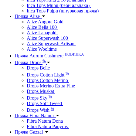
Inca Tops Muhu (бэби альпака)
Inca Tops Pujpu (шнурковая пряжа)
Пряжа Alize
Alize Angora Gold
Alize Bella 100
Alize Lanagold
Alize Superwash 100
Alize Superwash Artisan
Alize Wooltime
НОВИНКА
Пряжа Aurum Cashmere
%
Пряжа Drops
Drops Belle
%
Drops Cotton Light
Drops Cotton Merino
Drops Merino Extra Fine
Drops Muskat
%
Drops Sky
Drops Soft Tweed
%
Drops Wish
Пряжа Fibra Natura
Fibra Natura Dona
Fibra Natura Papyrus
Пряжа Gazzal