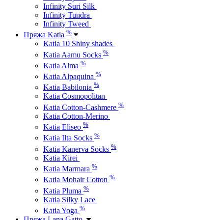
Infinity Suri Silk
Infinity Tundra
Infinity Tweed
%
Пряжа Katia
Katia 10 Shiny shades
%
Katia Aamu Socks
%
Katia Alma
%
Katia Alpaquina
%
Katia Babilonia
Katia Cosmopolitan
%
Katia Cotton-Cashmere
Katia Cotton-Merino
%
Katia Eliseo
%
Katia Ilta Socks
%
Katia Kanerva Socks
Katia Kirei
%
Katia Marmara
%
Katia Mohair Cotton
%
Katia Pluma
Katia Silky Lace
%
Katia Yoga
Пряжа Lana Gatto