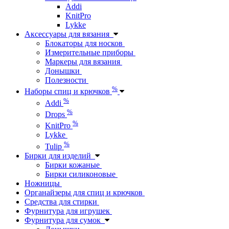
Addi
KnitPro
Lykke
Аксессуары для вязания
Блокаторы для носков
Измерительные приборы
Маркеры для вязания
Донышки
Полезности
%
Наборы спиц и крючков
%
Addi
%
Drops
%
KnitPro
Lykke
%
Tulip
Бирки для изделий
Бирки кожаные
Бирки силиконовые
Ножницы
Органайзеры для спиц и крючков
Средства для стирки
Фурнитура для игрушек
Фурнитура для сумок