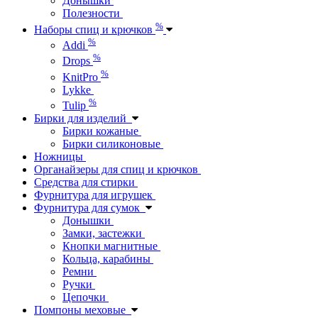
Донышки
Полезности
%
Наборы спиц и крючков
%
Addi
%
Drops
%
KnitPro
Lykke
%
Tulip
Бирки для изделий
Бирки кожаные
Бирки силиконовые
Ножницы
Органайзеры для спиц и крючков
Средства для стирки
Фурнитура для игрушек
Фурнитура для сумок
Донышки
Замки, застежки
Кнопки магнитные
Кольца, карабины
Ремни
Ручки
Цепочки
Помпоны меховые