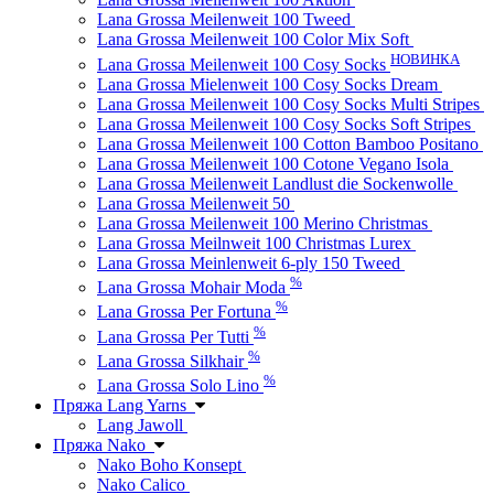
Lana Grossa Meilenweit 100 Tweed
Lana Grossa Meilenweit 100 Color Mix Soft
НОВИНКА
Lana Grossa Meilenweit 100 Cosy Socks
Lana Grossa Mielenweit 100 Cosy Socks Dream
Lana Grossa Meilenweit 100 Cosy Socks Multi Stripes
Lana Grossa Meilenweit 100 Cosy Socks Soft Stripes
Lana Grossa Meilenweit 100 Cotton Bamboo Positano
Lana Grossa Meilenweit 100 Cotone Vegano Isola
Lana Grossa Meilenweit Landlust die Sockenwolle
Lana Grossa Meilenweit 50
Lana Grossa Meilenweit 100 Merino Christmas
Lana Grossa Meilnweit 100 Christmas Lurex
Lana Grossa Meinlenweit 6-ply 150 Tweed
%
Lana Grossa Mohair Moda
%
Lana Grossa Per Fortuna
%
Lana Grossa Per Tutti
%
Lana Grossa Silkhair
%
Lana Grossa Solo Lino
Пряжа Lang Yarns
Lang Jawoll
Пряжа Nako
Nako Boho Konsept
Nako Calico