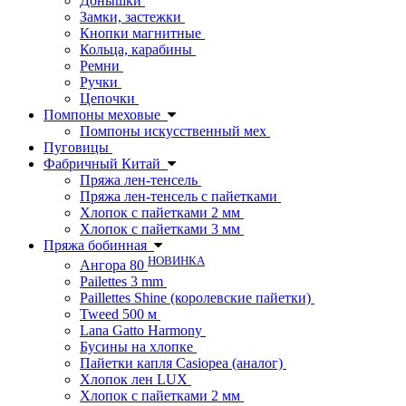
Донышки
Замки, застежки
Кнопки магнитные
Кольца, карабины
Ремни
Ручки
Цепочки
Помпоны меховые
Помпоны искусственный мех
Пуговицы
Фабричный Китай
Пряжа лен-тенсель
Пряжа лен-тенсель с пайетками
Хлопок с пайетками 2 мм
Хлопок с пайетками 3 мм
Пряжа бобинная
НОВИНКА
Ангора 80
Pailettes 3 mm
Paillettes Shine (королевские пайетки)
Tweed 500 м
Lana Gatto Harmony
Бусины на хлопке
Пайетки капля Casiopea (аналог)
Хлопок лен LUX
Хлопок с пайетками 2 мм