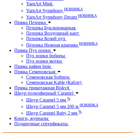
YarnArt Mink
НОВИНКА
YarnArt Symphony
НОВИНКА
YarnArt Symphony Dream
Пряжа Пехорка
Пехорка Буклированная
Пехорка Воздушный кант
Пехорка Козий пух
НОВИНКА
Пехорка Нежная крапива
Пряжа Пух норки
Пух норки бобины
Пух норки мотки
Пряжа рафия Ispie
Пряжа Семеновская
Семеновская Softness
Семеновская Kable (Кабле)
Пряжа трикотажная Biskvit
Шнур полиэфирный Caramel
%
Шнур Caramel 5 мм
НОВИНКА
Шнур Caramel 5 мм 200 м
%
Шнур Caramel Baby 2 мм
Книги, журналы
Подарочные сертификаты