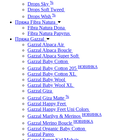
%
Drops Sky
Drops Soft Tweed
%
Drops Wish
Пряжа Fibra Natura
Fibra Natura Dona
Fibra Natura Papyrus
Пряжа Gazzal
Gazzal Alpaca Air
Gazzal Alpaca Boucle
Gazzal Alpaca Super Soft
Gazzal Baby Cotton
НОВИНКА
Gazzal Baby Cotton 205
Gazzal Baby Cotton XL
Gazzal Baby Wool
Gazzal Baby Wool XL
Gazzal Giza
%
Gazzal Giza Matte
Gazzal Happy Feet
Gazzal Happy Feet Uni Colors
НОВИНКА
Gazzal Marilyn & Merinos
НОВИНКА
Gazzal Merino Boucle
Gazzal Organic Baby Cotton
Gazzal Pareo
Gazzal Super Kid Mohair