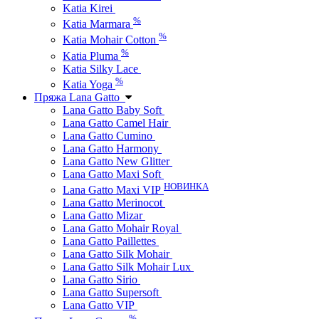
Katia Kirei
%
Katia Marmara
%
Katia Mohair Cotton
%
Katia Pluma
Katia Silky Lace
%
Katia Yoga
Пряжа Lana Gatto
Lana Gatto Baby Soft
Lana Gatto Camel Hair
Lana Gatto Cumino
Lana Gatto Harmony
Lana Gatto New Glitter
Lana Gatto Maxi Soft
НОВИНКА
Lana Gatto Maxi VIP
Lana Gatto Merinocot
Lana Gatto Mizar
Lana Gatto Mohair Royal
Lana Gatto Paillettes
Lana Gatto Silk Mohair
Lana Gatto Silk Mohair Lux
Lana Gatto Sirio
Lana Gatto Supersoft
Lana Gatto VIP
%