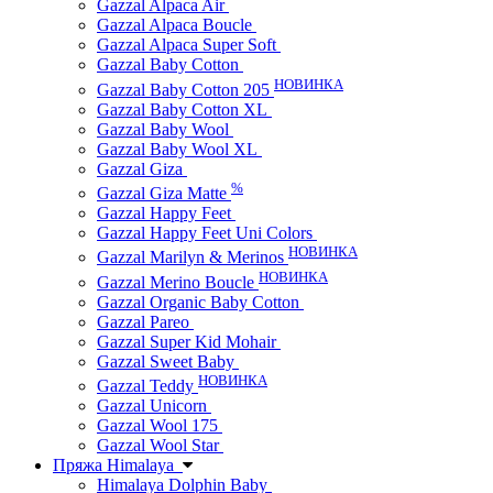
Gazzal Alpaca Air
Gazzal Alpaca Boucle
Gazzal Alpaca Super Soft
Gazzal Baby Cotton
НОВИНКА
Gazzal Baby Cotton 205
Gazzal Baby Cotton XL
Gazzal Baby Wool
Gazzal Baby Wool XL
Gazzal Giza
%
Gazzal Giza Matte
Gazzal Happy Feet
Gazzal Happy Feet Uni Colors
НОВИНКА
Gazzal Marilyn & Merinos
НОВИНКА
Gazzal Merino Boucle
Gazzal Organic Baby Cotton
Gazzal Pareo
Gazzal Super Kid Mohair
Gazzal Sweet Baby
НОВИНКА
Gazzal Teddy
Gazzal Unicorn
Gazzal Wool 175
Gazzal Wool Star
Пряжа Himalaya
Himalaya Dolphin Baby