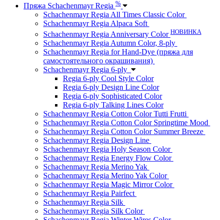
%
Пряжа Schachenmayr Regia
Schachenmayr Regia All Times Classic Color
Schachenmayr Regia Alpaca Soft
НОВИНКА
Schachenmayr Regia Anniversary Color
Schachenmayr Regia Autumn Color, 8-ply
Schachenmayr Regia for Hand-Dye (пряжа для
самостоятельного окрашивания)
Schachenmayr Regia 6-ply
Regia 6-ply Cool Style Color
Regia 6-ply Design Line Color
Regia 6-ply Sophisticated Color
Regia 6-ply Talking Lines Color
Schachenmayr Regia Cotton Color Tutti Frutti
Schachenmayr Regia Cotton Color Springtime Mood
Schachenmayr Regia Cotton Color Summer Breeze
Schachenmayr Regia Design Line
Schachenmayr Regia Holy Season Color
Schachenmayr Regia Energy Flow Color
Schachenmayr Regia Merino Yak
Schachenmayr Regia Merino Yak Color
Schachenmayr Regia Magic Mirror Color
Schachenmayr Regia Pairfect
Schachenmayr Regia Silk
Schachenmayr Regia Silk Color
Schachenmayr Regia Winter Wires Color