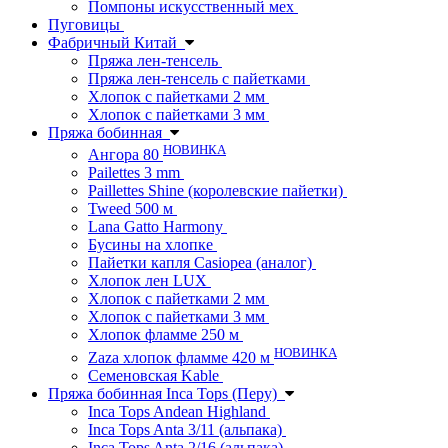
Помпоны искусственный мех
Пуговицы
Фабричный Китай
Пряжа лен-тенсель
Пряжа лен-тенсель с пайетками
Хлопок с пайетками 2 мм
Хлопок с пайетками 3 мм
Пряжа бобинная
НОВИНКА
Ангора 80
Pailettes 3 mm
Paillettes Shine (королевские пайетки)
Tweed 500 м
Lana Gatto Harmony
Бусины на хлопке
Пайетки капля Casiopea (аналог)
Хлопок лен LUX
Хлопок с пайетками 2 мм
Хлопок с пайетками 3 мм
Хлопок фламме 250 м
НОВИНКА
Zaza хлопок фламме 420 м
Семеновская Kable
Пряжа бобинная Inca Tops (Перу)
Inca Tops Andean Highland
Inca Tops Anta 3/11 (альпака)
Inca Tops Anta 2/16 (альпака)