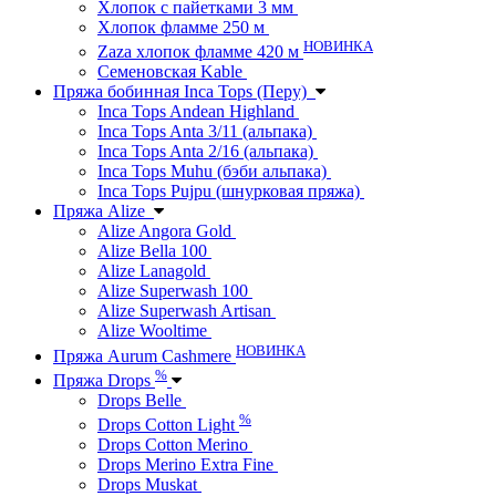
Хлопок с пайетками 3 мм
Хлопок фламме 250 м
НОВИНКА
Zaza хлопок фламме 420 м
Семеновская Kable
Пряжа бобинная Inca Tops (Перу)
Inca Tops Andean Highland
Inca Tops Anta 3/11 (альпака)
Inca Tops Anta 2/16 (альпака)
Inca Tops Muhu (бэби альпака)
Inca Tops Pujpu (шнурковая пряжа)
Пряжа Alize
Alize Angora Gold
Alize Bella 100
Alize Lanagold
Alize Superwash 100
Alize Superwash Artisan
Alize Wooltime
НОВИНКА
Пряжа Aurum Cashmere
%
Пряжа Drops
Drops Belle
%
Drops Cotton Light
Drops Cotton Merino
Drops Merino Extra Fine
Drops Muskat