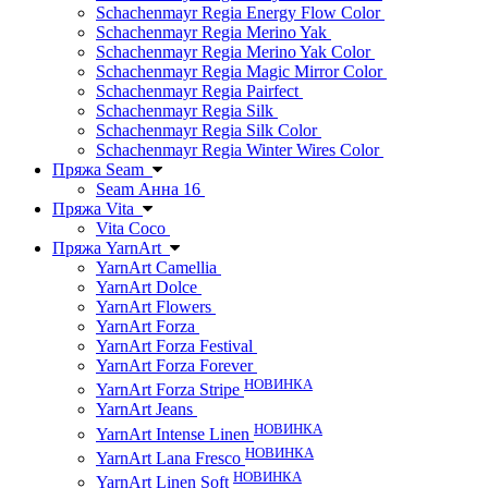
Schachenmayr Regia Energy Flow Color
Schachenmayr Regia Merino Yak
Schachenmayr Regia Merino Yak Color
Schachenmayr Regia Magic Mirror Color
Schachenmayr Regia Pairfect
Schachenmayr Regia Silk
Schachenmayr Regia Silk Color
Schachenmayr Regia Winter Wires Color
Пряжа Seam
Seam Анна 16
Пряжа Vita
Vita Coco
Пряжа YarnArt
YarnArt Camellia
YarnArt Dolce
YarnArt Flowers
YarnArt Forza
YarnArt Forza Festival
YarnArt Forza Forever
НОВИНКА
YarnArt Forza Stripe
YarnArt Jeans
НОВИНКА
YarnArt Intense Linen
НОВИНКА
YarnArt Lana Fresco
НОВИНКА
YarnArt Linen Soft