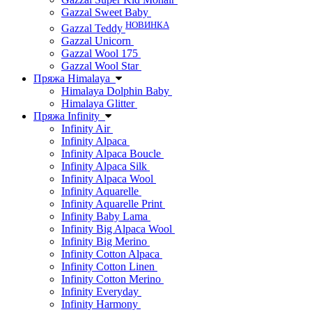
Gazzal Sweet Baby
НОВИНКА
Gazzal Teddy
Gazzal Unicorn
Gazzal Wool 175
Gazzal Wool Star
Пряжа Himalaya
Himalaya Dolphin Baby
Himalaya Glitter
Пряжа Infinity
Infinity Air
Infinity Alpaca
Infinity Alpaca Boucle
Infinity Alpaca Silk
Infinity Alpaca Wool
Infinity Aquarelle
Infinity Aquarelle Print
Infinity Baby Lama
Infinity Big Alpaca Wool
Infinity Big Merino
Infinity Cotton Alpaca
Infinity Cotton Linen
Infinity Cotton Merino
Infinity Everyday
Infinity Harmony