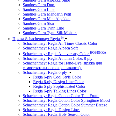
Sandnes Garn Alpakka Silke
Sandnes Garn Duo
Sandnes Garn Line
Sandnes Garn Mandarin Petit
Sandnes Garn Mini Alpakka
Sandnes Garn Sisu
Sandnes Garn Tynn Line
Sandnes Garn Tynn Silk Mohair
%
Пряжа Schachenmayr Regia
Schachenmayr Regia All Times Classic Color
Schachenmayr Regia Alpaca Soft
НОВИНКА
Schachenmayr Regia Anniversary Color
Schachenmayr Regia Autumn Color, 8-ply
Schachenmayr Regia for Hand-Dye (пряжа для
самостоятельного окрашивания)
Schachenmayr Regia 6-ply
Regia 6-ply Cool Style Color
Regia 6-ply Design Line Color
Regia 6-ply Sophisticated Color
Regia 6-ply Talking Lines Color
Schachenmayr Regia Cotton Color Tutti Frutti
Schachenmayr Regia Cotton Color Springtime Mood
Schachenmayr Regia Cotton Color Summer Breeze
Schachenmayr Regia Design Line
Schachenmayr Regia Holy Season Color