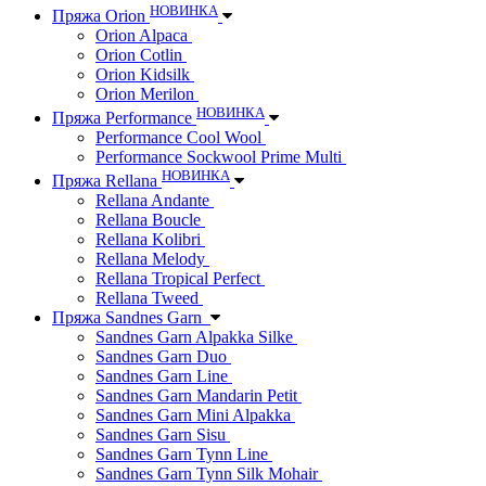
НОВИНКА
Пряжа Orion
Orion Alpaca
Orion Cotlin
Orion Kidsilk
Orion Merilon
НОВИНКА
Пряжа Performance
Performance Cool Wool
Performance Sockwool Prime Multi
НОВИНКА
Пряжа Rellana
Rellana Andante
Rellana Boucle
Rellana Kolibri
Rellana Melody
Rellana Tropical Perfect
Rellana Tweed
Пряжа Sandnes Garn
Sandnes Garn Alpakka Silke
Sandnes Garn Duo
Sandnes Garn Line
Sandnes Garn Mandarin Petit
Sandnes Garn Mini Alpakka
Sandnes Garn Sisu
Sandnes Garn Tynn Line
Sandnes Garn Tynn Silk Mohair