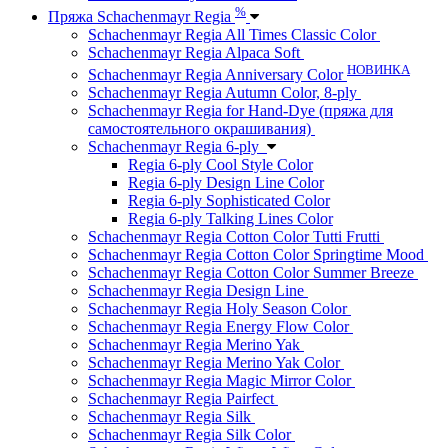
%
Пряжа Schachenmayr Regia
Schachenmayr Regia All Times Classic Color
Schachenmayr Regia Alpaca Soft
НОВИНКА
Schachenmayr Regia Anniversary Color
Schachenmayr Regia Autumn Color, 8-ply
Schachenmayr Regia for Hand-Dye (пряжа для
самостоятельного окрашивания)
Schachenmayr Regia 6-ply
Regia 6-ply Cool Style Color
Regia 6-ply Design Line Color
Regia 6-ply Sophisticated Color
Regia 6-ply Talking Lines Color
Schachenmayr Regia Cotton Color Tutti Frutti
Schachenmayr Regia Cotton Color Springtime Mood
Schachenmayr Regia Cotton Color Summer Breeze
Schachenmayr Regia Design Line
Schachenmayr Regia Holy Season Color
Schachenmayr Regia Energy Flow Color
Schachenmayr Regia Merino Yak
Schachenmayr Regia Merino Yak Color
Schachenmayr Regia Magic Mirror Color
Schachenmayr Regia Pairfect
Schachenmayr Regia Silk
Schachenmayr Regia Silk Color