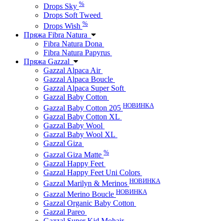
%
Drops Sky
Drops Soft Tweed
%
Drops Wish
Пряжа Fibra Natura
Fibra Natura Dona
Fibra Natura Papyrus
Пряжа Gazzal
Gazzal Alpaca Air
Gazzal Alpaca Boucle
Gazzal Alpaca Super Soft
Gazzal Baby Cotton
НОВИНКА
Gazzal Baby Cotton 205
Gazzal Baby Cotton XL
Gazzal Baby Wool
Gazzal Baby Wool XL
Gazzal Giza
%
Gazzal Giza Matte
Gazzal Happy Feet
Gazzal Happy Feet Uni Colors
НОВИНКА
Gazzal Marilyn & Merinos
НОВИНКА
Gazzal Merino Boucle
Gazzal Organic Baby Cotton
Gazzal Pareo
Gazzal Super Kid Mohair