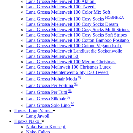
Lana Grossa Meilenweit 100 Aktion
Lana Grossa Meilenweit 100 Tweed
Lana Grossa Meilenweit 100 Color Mix Soft
НОВИНКА
Lana Grossa Meilenweit 100 Cosy Socks
Lana Grossa Mielenweit 100 Cosy Socks Dream
Lana Grossa Meilenweit 100 Cosy Socks Multi Stripes
Lana Grossa Meilenweit 100 Cosy Socks Soft Stripes
Lana Grossa Meilenweit 100 Cotton Bamboo Positano
Lana Grossa Meilenweit 100 Cotone Vegano Isola
Lana Grossa Meilenweit Landlust die Sockenwolle
Lana Grossa Meilenweit 50
Lana Grossa Meilenweit 100 Merino Christmas
Lana Grossa Meilnweit 100 Christmas Lurex
Lana Grossa Meinlenweit 6-ply 150 Tweed
%
Lana Grossa Mohair Moda
%
Lana Grossa Per Fortuna
%
Lana Grossa Per Tutti
%
Lana Grossa Silkhair
%
Lana Grossa Solo Lino
Пряжа Lang Yarns
Lang Jawoll
Пряжа Nako
Nako Boho Konsept
Nako Calico