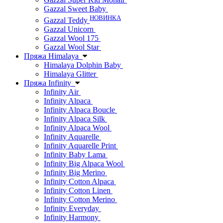
Gazzal Sweet Baby
НОВИНКА
Gazzal Teddy
Gazzal Unicorn
Gazzal Wool 175
Gazzal Wool Star
Пряжа Himalaya
Himalaya Dolphin Baby
Himalaya Glitter
Пряжа Infinity
Infinity Air
Infinity Alpaca
Infinity Alpaca Boucle
Infinity Alpaca Silk
Infinity Alpaca Wool
Infinity Aquarelle
Infinity Aquarelle Print
Infinity Baby Lama
Infinity Big Alpaca Wool
Infinity Big Merino
Infinity Cotton Alpaca
Infinity Cotton Linen
Infinity Cotton Merino
Infinity Everyday
Infinity Harmony