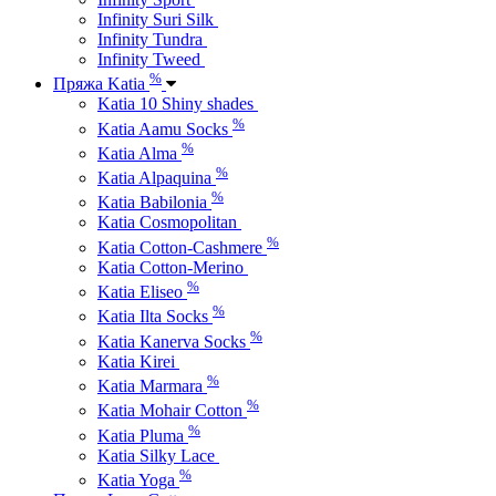
Infinity Suri Silk
Infinity Tundra
Infinity Tweed
%
Пряжа Katia
Katia 10 Shiny shades
%
Katia Aamu Socks
%
Katia Alma
%
Katia Alpaquina
%
Katia Babilonia
Katia Cosmopolitan
%
Katia Cotton-Cashmere
Katia Cotton-Merino
%
Katia Eliseo
%
Katia Ilta Socks
%
Katia Kanerva Socks
Katia Kirei
%
Katia Marmara
%
Katia Mohair Cotton
%
Katia Pluma
Katia Silky Lace
%
Katia Yoga