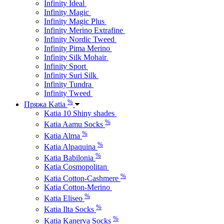
Infinity Ideal
Infinity Magic
Infinity Magic Plus
Infinity Merino Extrafine
Infinity Nordic Tweed
Infinity Pima Merino
Infinity Silk Mohair
Infinity Sport
Infinity Suri Silk
Infinity Tundra
Infinity Tweed
%
Пряжа Katia
Katia 10 Shiny shades
%
Katia Aamu Socks
%
Katia Alma
%
Katia Alpaquina
%
Katia Babilonia
Katia Cosmopolitan
%
Katia Cotton-Cashmere
Katia Cotton-Merino
%
Katia Eliseo
%
Katia Ilta Socks
%
Katia Kanerva Socks