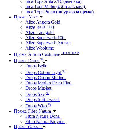
Inca Tops Anta 2/16 (альпака)
Inca Tops Muhu (бэби альпака)
Inca Tops Pujpu (шнурковая пряжа)
Пряжа Alize
Alize Angora Gold
Alize Bella 100
Alize Lanagold
Alize Superwash 100
Alize Superwash Artisan
Alize Wooltime
НОВИНКА
Пряжа Aurum Cashmere
%
Пряжа Drops
Drops Belle
%
Drops Cotton Light
Drops Cotton Merino
Drops Merino Extra Fine
Drops Muskat
%
Drops Sky
Drops Soft Tweed
%
Drops Wish
Пряжа Fibra Natura
Fibra Natura Dona
Fibra Natura Papyrus
Пряжа Gazzal