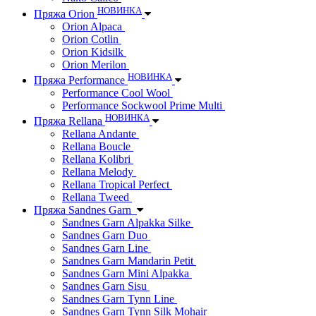
НОВИНКА
Пряжа Orion
Orion Alpaca
Orion Cotlin
Orion Kidsilk
Orion Merilon
НОВИНКА
Пряжа Performance
Performance Cool Wool
Performance Sockwool Prime Multi
НОВИНКА
Пряжа Rellana
Rellana Andante
Rellana Boucle
Rellana Kolibri
Rellana Melody
Rellana Tropical Perfect
Rellana Tweed
Пряжа Sandnes Garn
Sandnes Garn Alpakka Silke
Sandnes Garn Duo
Sandnes Garn Line
Sandnes Garn Mandarin Petit
Sandnes Garn Mini Alpakka
Sandnes Garn Sisu
Sandnes Garn Tynn Line
Sandnes Garn Tynn Silk Mohair