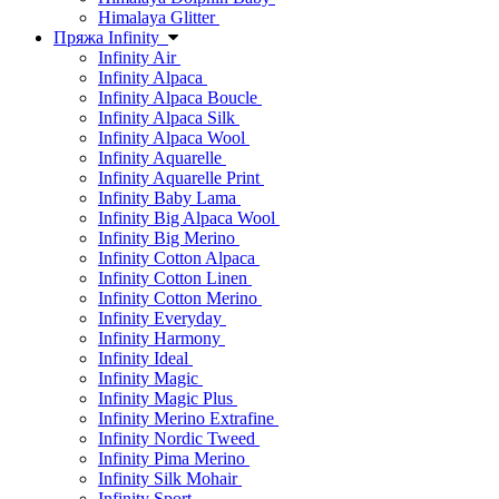
Himalaya Glitter
Пряжа Infinity
Infinity Air
Infinity Alpaca
Infinity Alpaca Boucle
Infinity Alpaca Silk
Infinity Alpaca Wool
Infinity Aquarelle
Infinity Aquarelle Print
Infinity Baby Lama
Infinity Big Alpaca Wool
Infinity Big Merino
Infinity Cotton Alpaca
Infinity Cotton Linen
Infinity Cotton Merino
Infinity Everyday
Infinity Harmony
Infinity Ideal
Infinity Magic
Infinity Magic Plus
Infinity Merino Extrafine
Infinity Nordic Tweed
Infinity Pima Merino
Infinity Silk Mohair
Infinity Sport