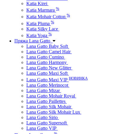
Katia Kirei
%
Katia Marmara
%
Katia Mohair Cotton
%
Katia Pluma
Katia Silky Lace
%
Katia Yoga
Пряжа Lana Gatto
Lana Gatto Baby Soft
Lana Gatto Camel Hair
Lana Gatto Cumino
Lana Gatto Harmony
Lana Gatto New Glitter
Lana Gatto Maxi Soft
НОВИНКА
Lana Gatto Maxi VIP
Lana Gatto Merinocot
Lana Gatto Mizar
Lana Gatto Mohair Royal
Lana Gatto Paillettes
Lana Gatto Silk Mohair
Lana Gatto Silk Mohair Lux
Lana Gatto Sirio
Lana Gatto Supersoft
Lana Gatto VIP
%