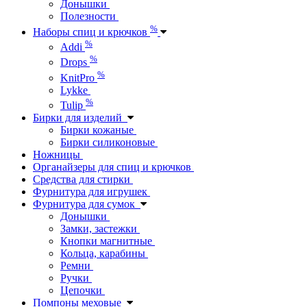
Донышки
Полезности
%
Наборы спиц и крючков
%
Addi
%
Drops
%
KnitPro
Lykke
%
Tulip
Бирки для изделий
Бирки кожаные
Бирки силиконовые
Ножницы
Органайзеры для спиц и крючков
Средства для стирки
Фурнитура для игрушек
Фурнитура для сумок
Донышки
Замки, застежки
Кнопки магнитные
Кольца, карабины
Ремни
Ручки
Цепочки
Помпоны меховые