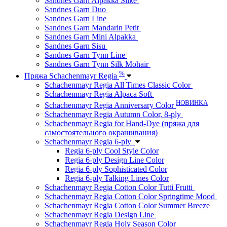
Sandnes Garn Alpakka Silke
Sandnes Garn Duo
Sandnes Garn Line
Sandnes Garn Mandarin Petit
Sandnes Garn Mini Alpakka
Sandnes Garn Sisu
Sandnes Garn Tynn Line
Sandnes Garn Tynn Silk Mohair
%
Пряжа Schachenmayr Regia
Schachenmayr Regia All Times Classic Color
Schachenmayr Regia Alpaca Soft
НОВИНКА
Schachenmayr Regia Anniversary Color
Schachenmayr Regia Autumn Color, 8-ply
Schachenmayr Regia for Hand-Dye (пряжа для
самостоятельного окрашивания)
Schachenmayr Regia 6-ply
Regia 6-ply Cool Style Color
Regia 6-ply Design Line Color
Regia 6-ply Sophisticated Color
Regia 6-ply Talking Lines Color
Schachenmayr Regia Cotton Color Tutti Frutti
Schachenmayr Regia Cotton Color Springtime Mood
Schachenmayr Regia Cotton Color Summer Breeze
Schachenmayr Regia Design Line
Schachenmayr Regia Holy Season Color