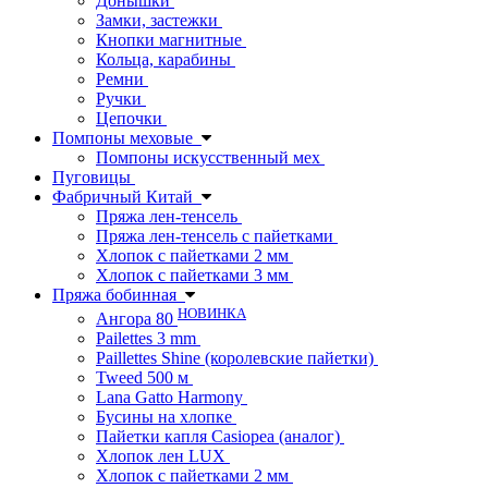
Донышки
Замки, застежки
Кнопки магнитные
Кольца, карабины
Ремни
Ручки
Цепочки
Помпоны меховые
Помпоны искусственный мех
Пуговицы
Фабричный Китай
Пряжа лен-тенсель
Пряжа лен-тенсель с пайетками
Хлопок с пайетками 2 мм
Хлопок с пайетками 3 мм
Пряжа бобинная
НОВИНКА
Ангора 80
Pailettes 3 mm
Paillettes Shine (королевские пайетки)
Tweed 500 м
Lana Gatto Harmony
Бусины на хлопке
Пайетки капля Casiopea (аналог)
Хлопок лен LUX
Хлопок с пайетками 2 мм