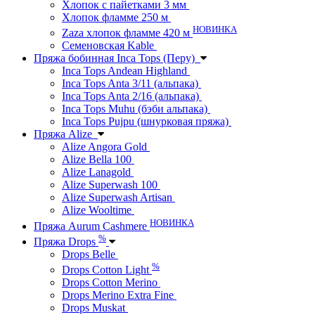
Хлопок с пайетками 3 мм
Хлопок фламме 250 м
НОВИНКА
Zaza хлопок фламме 420 м
Семеновская Kable
Пряжа бобинная Inca Tops (Перу)
Inca Tops Andean Highland
Inca Tops Anta 3/11 (альпака)
Inca Tops Anta 2/16 (альпака)
Inca Tops Muhu (бэби альпака)
Inca Tops Pujpu (шнурковая пряжа)
Пряжа Alize
Alize Angora Gold
Alize Bella 100
Alize Lanagold
Alize Superwash 100
Alize Superwash Artisan
Alize Wooltime
НОВИНКА
Пряжа Aurum Cashmere
%
Пряжа Drops
Drops Belle
%
Drops Cotton Light
Drops Cotton Merino
Drops Merino Extra Fine
Drops Muskat