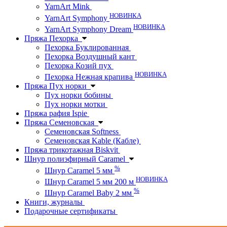
YarnArt Mink
НОВИНКА
YarnArt Symphony
НОВИНКА
YarnArt Symphony Dream
Пряжа Пехорка
Пехорка Буклированная
Пехорка Воздушный кант
Пехорка Козий пух
НОВИНКА
Пехорка Нежная крапива
Пряжа Пух норки
Пух норки бобины
Пух норки мотки
Пряжа рафия Ispie
Пряжа Семеновская
Семеновская Softness
Семеновская Kable (Кабле)
Пряжа трикотажная Biskvit
Шнур полиэфирный Caramel
%
Шнур Caramel 5 мм
НОВИНКА
Шнур Caramel 5 мм 200 м
%
Шнур Caramel Baby 2 мм
Книги, журналы
Подарочные сертификаты