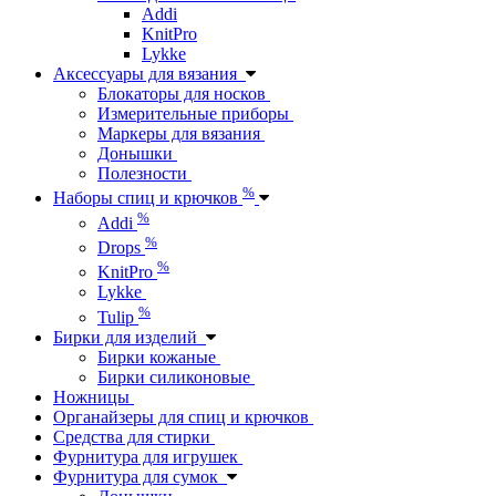
Addi
KnitPro
Lykke
Аксессуары для вязания
Блокаторы для носков
Измерительные приборы
Маркеры для вязания
Донышки
Полезности
%
Наборы спиц и крючков
%
Addi
%
Drops
%
KnitPro
Lykke
%
Tulip
Бирки для изделий
Бирки кожаные
Бирки силиконовые
Ножницы
Органайзеры для спиц и крючков
Средства для стирки
Фурнитура для игрушек
Фурнитура для сумок