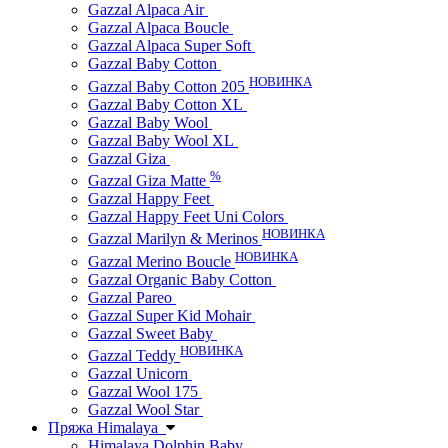
Gazzal Alpaca Air
Gazzal Alpaca Boucle
Gazzal Alpaca Super Soft
Gazzal Baby Cotton
НОВИНКА
Gazzal Baby Cotton 205
Gazzal Baby Cotton XL
Gazzal Baby Wool
Gazzal Baby Wool XL
Gazzal Giza
%
Gazzal Giza Matte
Gazzal Happy Feet
Gazzal Happy Feet Uni Colors
НОВИНКА
Gazzal Marilyn & Merinos
НОВИНКА
Gazzal Merino Boucle
Gazzal Organic Baby Cotton
Gazzal Pareo
Gazzal Super Kid Mohair
Gazzal Sweet Baby
НОВИНКА
Gazzal Teddy
Gazzal Unicorn
Gazzal Wool 175
Gazzal Wool Star
Пряжа Himalaya
Himalaya Dolphin Baby