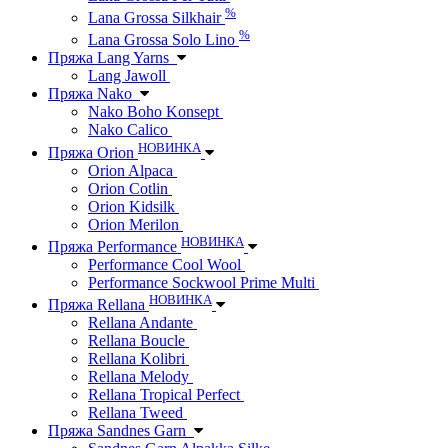
%
Lana Grossa Silkhair
%
Lana Grossa Solo Lino
Пряжа Lang Yarns
Lang Jawoll
Пряжа Nako
Nako Boho Konsept
Nako Calico
НОВИНКА
Пряжа Orion
Orion Alpaca
Orion Cotlin
Orion Kidsilk
Orion Merilon
НОВИНКА
Пряжа Performance
Performance Cool Wool
Performance Sockwool Prime Multi
НОВИНКА
Пряжа Rellana
Rellana Andante
Rellana Boucle
Rellana Kolibri
Rellana Melody
Rellana Tropical Perfect
Rellana Tweed
Пряжа Sandnes Garn