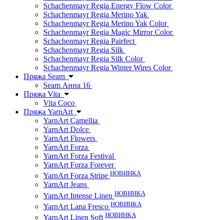
Schachenmayr Regia Energy Flow Color
Schachenmayr Regia Merino Yak
Schachenmayr Regia Merino Yak Color
Schachenmayr Regia Magic Mirror Color
Schachenmayr Regia Pairfect
Schachenmayr Regia Silk
Schachenmayr Regia Silk Color
Schachenmayr Regia Winter Wires Color
Пряжа Seam
Seam Анна 16
Пряжа Vita
Vita Coco
Пряжа YarnArt
YarnArt Camellia
YarnArt Dolce
YarnArt Flowers
YarnArt Forza
YarnArt Forza Festival
YarnArt Forza Forever
НОВИНКА
YarnArt Forza Stripe
YarnArt Jeans
НОВИНКА
YarnArt Intense Linen
НОВИНКА
YarnArt Lana Fresco
НОВИНКА
YarnArt Linen Soft