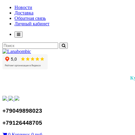
Новости
Доставка
Обратная связь
Личный кабинет
К
+79049898023
+79126448705
0
Корзина:
0 руб