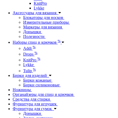
KnitPro
Lykke
Аксессуары для вязания
Блокаторы для носков
Измерительные приборы
Маркеры для вязания
Донышки
Полезности
%
Наборы спиц и крючков
%
Addi
%
Drops
%
KnitPro
Lykke
%
Tulip
Бирки для изделий
Бирки кожаные
Бирки силиконовые
Ножницы
Органайзеры для спиц и крючков
Средства для стирки
Фурнитура для игрушек
Фурнитура для сумок
Донышки