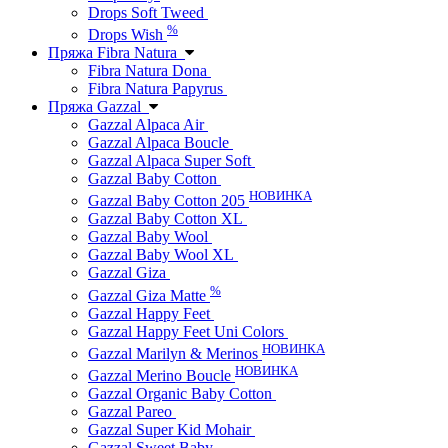
Drops Soft Tweed
%
Drops Wish
Пряжа Fibra Natura
Fibra Natura Dona
Fibra Natura Papyrus
Пряжа Gazzal
Gazzal Alpaca Air
Gazzal Alpaca Boucle
Gazzal Alpaca Super Soft
Gazzal Baby Cotton
НОВИНКА
Gazzal Baby Cotton 205
Gazzal Baby Cotton XL
Gazzal Baby Wool
Gazzal Baby Wool XL
Gazzal Giza
%
Gazzal Giza Matte
Gazzal Happy Feet
Gazzal Happy Feet Uni Colors
НОВИНКА
Gazzal Marilyn & Merinos
НОВИНКА
Gazzal Merino Boucle
Gazzal Organic Baby Cotton
Gazzal Pareo
Gazzal Super Kid Mohair
Gazzal Sweet Baby