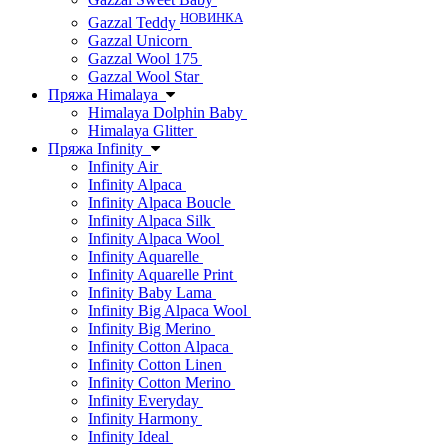
НОВИНКА
Gazzal Teddy
Gazzal Unicorn
Gazzal Wool 175
Gazzal Wool Star
Пряжа Himalaya
Himalaya Dolphin Baby
Himalaya Glitter
Пряжа Infinity
Infinity Air
Infinity Alpaca
Infinity Alpaca Boucle
Infinity Alpaca Silk
Infinity Alpaca Wool
Infinity Aquarelle
Infinity Aquarelle Print
Infinity Baby Lama
Infinity Big Alpaca Wool
Infinity Big Merino
Infinity Cotton Alpaca
Infinity Cotton Linen
Infinity Cotton Merino
Infinity Everyday
Infinity Harmony
Infinity Ideal