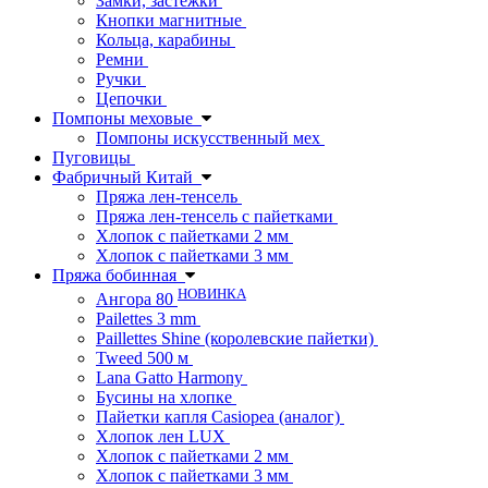
Замки, застежки
Кнопки магнитные
Кольца, карабины
Ремни
Ручки
Цепочки
Помпоны меховые
Помпоны искусственный мех
Пуговицы
Фабричный Китай
Пряжа лен-тенсель
Пряжа лен-тенсель с пайетками
Хлопок с пайетками 2 мм
Хлопок с пайетками 3 мм
Пряжа бобинная
НОВИНКА
Ангора 80
Pailettes 3 mm
Paillettes Shine (королевские пайетки)
Tweed 500 м
Lana Gatto Harmony
Бусины на хлопке
Пайетки капля Casiopea (аналог)
Хлопок лен LUX
Хлопок с пайетками 2 мм
Хлопок с пайетками 3 мм