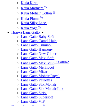
Katia Kirei
%
Katia Marmara
%
Katia Mohair Cotton
%
Katia Pluma
Katia Silky Lace
%
Katia Yoga
Пряжа Lana Gatto
Lana Gatto Baby Soft
Lana Gatto Camel Hair
Lana Gatto Cumino
Lana Gatto Harmony
Lana Gatto New Glitter
Lana Gatto Maxi Soft
НОВИНКА
Lana Gatto Maxi VIP
Lana Gatto Merinocot
Lana Gatto Mizar
Lana Gatto Mohair Royal
Lana Gatto Paillettes
Lana Gatto Silk Mohair
Lana Gatto Silk Mohair Lux
Lana Gatto Sirio
Lana Gatto Supersoft
Lana Gatto VIP
%