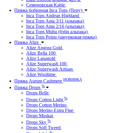
Семеновская Kable
Пряжа бобинная Inca Tops (Перу)
Inca Tops Andean Highland
Inca Tops Anta 3/11 (альпака)
Inca Tops Anta 2/16 (альпака)
Inca Tops Muhu (бэби альпака)
Inca Tops Pujpu (шнурковая пряжа)
Пряжа Alize
Alize Angora Gold
Alize Bella 100
Alize Lanagold
Alize Superwash 100
Alize Superwash Artisan
Alize Wooltime
НОВИНКА
Пряжа Aurum Cashmere
%
Пряжа Drops
Drops Belle
%
Drops Cotton Light
Drops Cotton Merino
Drops Merino Extra Fine
Drops Muskat
%
Drops Sky
Drops Soft Tweed
%