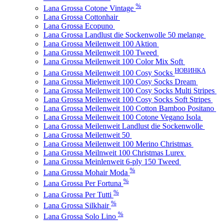
%
Lana Grossa Cotone Vintage
Lana Grossa Cottonhair
Lana Grossa Ecopuno
Lana Grossa Landlust die Sockenwolle 50 melange
Lana Grossa Meilenweit 100 Aktion
Lana Grossa Meilenweit 100 Tweed
Lana Grossa Meilenweit 100 Color Mix Soft
НОВИНКА
Lana Grossa Meilenweit 100 Cosy Socks
Lana Grossa Mielenweit 100 Cosy Socks Dream
Lana Grossa Meilenweit 100 Cosy Socks Multi Stripes
Lana Grossa Meilenweit 100 Cosy Socks Soft Stripes
Lana Grossa Meilenweit 100 Cotton Bamboo Positano
Lana Grossa Meilenweit 100 Cotone Vegano Isola
Lana Grossa Meilenweit Landlust die Sockenwolle
Lana Grossa Meilenweit 50
Lana Grossa Meilenweit 100 Merino Christmas
Lana Grossa Meilnweit 100 Christmas Lurex
Lana Grossa Meinlenweit 6-ply 150 Tweed
%
Lana Grossa Mohair Moda
%
Lana Grossa Per Fortuna
%
Lana Grossa Per Tutti
%
Lana Grossa Silkhair
%
Lana Grossa Solo Lino