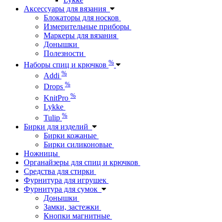
Аксессуары для вязания
Блокаторы для носков
Измерительные приборы
Маркеры для вязания
Донышки
Полезности
%
Наборы спиц и крючков
%
Addi
%
Drops
%
KnitPro
Lykke
%
Tulip
Бирки для изделий
Бирки кожаные
Бирки силиконовые
Ножницы
Органайзеры для спиц и крючков
Средства для стирки
Фурнитура для игрушек
Фурнитура для сумок
Донышки
Замки, застежки
Кнопки магнитные