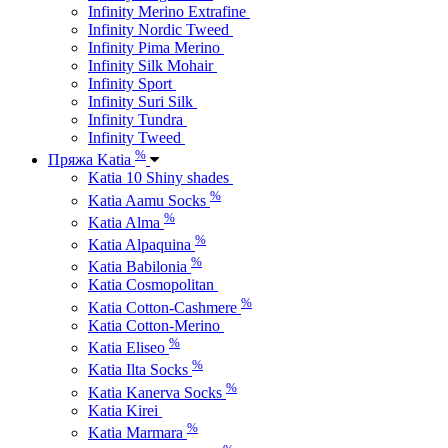
Infinity Merino Extrafine
Infinity Nordic Tweed
Infinity Pima Merino
Infinity Silk Mohair
Infinity Sport
Infinity Suri Silk
Infinity Tundra
Infinity Tweed
%
Пряжа Katia
Katia 10 Shiny shades
%
Katia Aamu Socks
%
Katia Alma
%
Katia Alpaquina
%
Katia Babilonia
Katia Cosmopolitan
%
Katia Cotton-Cashmere
Katia Cotton-Merino
%
Katia Eliseo
%
Katia Ilta Socks
%
Katia Kanerva Socks
Katia Kirei
%
Katia Marmara