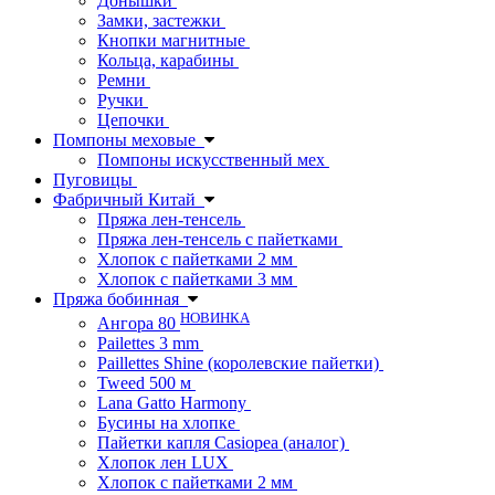
Донышки
Замки, застежки
Кнопки магнитные
Кольца, карабины
Ремни
Ручки
Цепочки
Помпоны меховые
Помпоны искусственный мех
Пуговицы
Фабричный Китай
Пряжа лен-тенсель
Пряжа лен-тенсель с пайетками
Хлопок с пайетками 2 мм
Хлопок с пайетками 3 мм
Пряжа бобинная
НОВИНКА
Ангора 80
Pailettes 3 mm
Paillettes Shine (королевские пайетки)
Tweed 500 м
Lana Gatto Harmony
Бусины на хлопке
Пайетки капля Casiopea (аналог)
Хлопок лен LUX
Хлопок с пайетками 2 мм