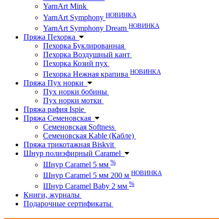
YarnArt Mink
НОВИНКА
YarnArt Symphony
НОВИНКА
YarnArt Symphony Dream
Пряжа Пехорка
Пехорка Буклированная
Пехорка Воздушный кант
Пехорка Козий пух
НОВИНКА
Пехорка Нежная крапива
Пряжа Пух норки
Пух норки бобины
Пух норки мотки
Пряжа рафия Ispie
Пряжа Семеновская
Семеновская Softness
Семеновская Kable (Кабле)
Пряжа трикотажная Biskvit
Шнур полиэфирный Caramel
%
Шнур Caramel 5 мм
НОВИНКА
Шнур Caramel 5 мм 200 м
%
Шнур Caramel Baby 2 мм
Книги, журналы
Подарочные сертификаты