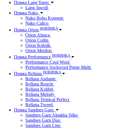
Пряжа Lang Yarns
Lang Jawoll
Пряжа Nako
Nako Boho Konsept
Nako Calico
НОВИНКА
Пряжа Orion
Orion Alpaca
Orion Cotlin
Orion Kidsilk
Orion Merilon
НОВИНКА
Пряжа Performance
Performance Cool Wool
Performance Sockwool Prime Multi
НОВИНКА
Пряжа Rellana
Rellana Andante
Rellana Boucle
Rellana Kolibri
Rellana Melody
Rellana Tropical Perfect
Rellana Tweed
Пряжа Sandnes Garn
Sandnes Garn Alpakka Silke
Sandnes Garn Duo
Sandnes Garn Line