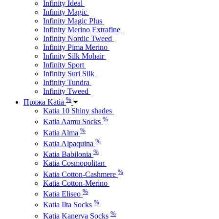
Infinity Ideal
Infinity Magic
Infinity Magic Plus
Infinity Merino Extrafine
Infinity Nordic Tweed
Infinity Pima Merino
Infinity Silk Mohair
Infinity Sport
Infinity Suri Silk
Infinity Tundra
Infinity Tweed
%
Пряжа Katia
Katia 10 Shiny shades
%
Katia Aamu Socks
%
Katia Alma
%
Katia Alpaquina
%
Katia Babilonia
Katia Cosmopolitan
%
Katia Cotton-Cashmere
Katia Cotton-Merino
%
Katia Eliseo
%
Katia Ilta Socks
%
Katia Kanerva Socks