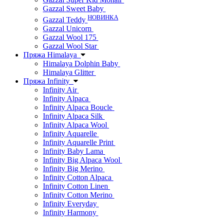
Gazzal Sweet Baby
НОВИНКА
Gazzal Teddy
Gazzal Unicorn
Gazzal Wool 175
Gazzal Wool Star
Пряжа Himalaya
Himalaya Dolphin Baby
Himalaya Glitter
Пряжа Infinity
Infinity Air
Infinity Alpaca
Infinity Alpaca Boucle
Infinity Alpaca Silk
Infinity Alpaca Wool
Infinity Aquarelle
Infinity Aquarelle Print
Infinity Baby Lama
Infinity Big Alpaca Wool
Infinity Big Merino
Infinity Cotton Alpaca
Infinity Cotton Linen
Infinity Cotton Merino
Infinity Everyday
Infinity Harmony