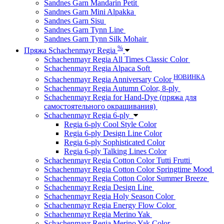
Sandnes Garn Mandarin Petit
Sandnes Garn Mini Alpakka
Sandnes Garn Sisu
Sandnes Garn Tynn Line
Sandnes Garn Tynn Silk Mohair
%
Пряжа Schachenmayr Regia
Schachenmayr Regia All Times Classic Color
Schachenmayr Regia Alpaca Soft
НОВИНКА
Schachenmayr Regia Anniversary Color
Schachenmayr Regia Autumn Color, 8-ply
Schachenmayr Regia for Hand-Dye (пряжа для
самостоятельного окрашивания)
Schachenmayr Regia 6-ply
Regia 6-ply Cool Style Color
Regia 6-ply Design Line Color
Regia 6-ply Sophisticated Color
Regia 6-ply Talking Lines Color
Schachenmayr Regia Cotton Color Tutti Frutti
Schachenmayr Regia Cotton Color Springtime Mood
Schachenmayr Regia Cotton Color Summer Breeze
Schachenmayr Regia Design Line
Schachenmayr Regia Holy Season Color
Schachenmayr Regia Energy Flow Color
Schachenmayr Regia Merino Yak
Schachenmayr Regia Merino Yak Color