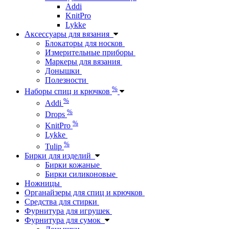
Addi
KnitPro
Lykke
Аксессуары для вязания
Блокаторы для носков
Измерительные приборы
Маркеры для вязания
Донышки
Полезности
%
Наборы спиц и крючков
%
Addi
%
Drops
%
KnitPro
Lykke
%
Tulip
Бирки для изделий
Бирки кожаные
Бирки силиконовые
Ножницы
Органайзеры для спиц и крючков
Средства для стирки
Фурнитура для игрушек
Фурнитура для сумок