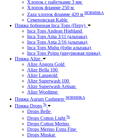
Хлопок с пайетками 3 мм
Хлопок фламме 250 м
НОВИНКА
Zaza хлопок фламме 420 м
Семеновская Kable
Пряжа бобинная Inca Tops (Перу)
Inca Tops Andean Highland
Inca Tops Anta 3/11 (альпака)
Inca Tops Anta 2/16 (альпака)
Inca Tops Muhu (бэби альпака)
Inca Tops Pujpu (шнурковая пряжа)
Пряжа Alize
Alize Angora Gold
Alize Bella 100
Alize Lanagold
Alize Superwash 100
Alize Superwash Artisan
Alize Wooltime
НОВИНКА
Пряжа Aurum Cashmere
%
Пряжа Drops
Drops Belle
%
Drops Cotton Light
Drops Cotton Merino
Drops Merino Extra Fine
Drops Muskat