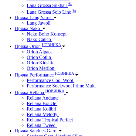
%
Lana Grossa Silkhair
%
Lana Grossa Solo Lino
Пряжа Lang Yarns
Lang Jawoll
Пряжа Nako
Nako Boho Konsept
Nako Calico
НОВИНКА
Пряжа Orion
Orion Alpaca
Orion Cotlin
Orion Kidsilk
Orion Merilon
НОВИНКА
Пряжа Performance
Performance Cool Wool
Performance Sockwool Prime Multi
НОВИНКА
Пряжа Rellana
Rellana Andante
Rellana Boucle
Rellana Kolibri
Rellana Melody
Rellana Tropical Perfect
Rellana Tweed
Пряжа Sandnes Garn