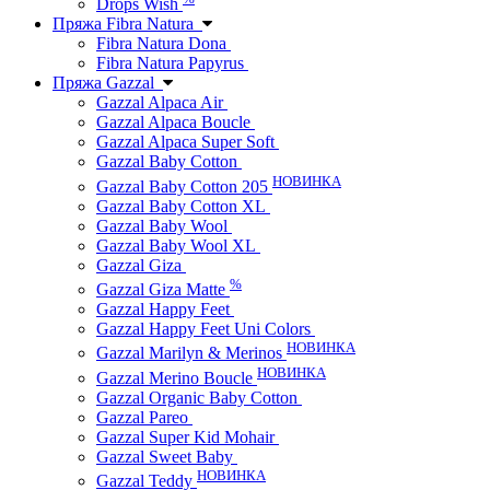
Drops Wish
Пряжа Fibra Natura
Fibra Natura Dona
Fibra Natura Papyrus
Пряжа Gazzal
Gazzal Alpaca Air
Gazzal Alpaca Boucle
Gazzal Alpaca Super Soft
Gazzal Baby Cotton
НОВИНКА
Gazzal Baby Cotton 205
Gazzal Baby Cotton XL
Gazzal Baby Wool
Gazzal Baby Wool XL
Gazzal Giza
%
Gazzal Giza Matte
Gazzal Happy Feet
Gazzal Happy Feet Uni Colors
НОВИНКА
Gazzal Marilyn & Merinos
НОВИНКА
Gazzal Merino Boucle
Gazzal Organic Baby Cotton
Gazzal Pareo
Gazzal Super Kid Mohair
Gazzal Sweet Baby
НОВИНКА
Gazzal Teddy