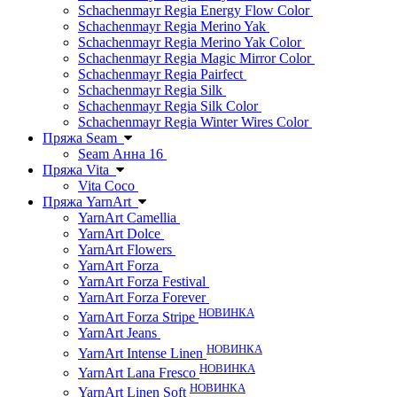
Schachenmayr Regia Energy Flow Color
Schachenmayr Regia Merino Yak
Schachenmayr Regia Merino Yak Color
Schachenmayr Regia Magic Mirror Color
Schachenmayr Regia Pairfect
Schachenmayr Regia Silk
Schachenmayr Regia Silk Color
Schachenmayr Regia Winter Wires Color
Пряжа Seam
Seam Анна 16
Пряжа Vita
Vita Coco
Пряжа YarnArt
YarnArt Camellia
YarnArt Dolce
YarnArt Flowers
YarnArt Forza
YarnArt Forza Festival
YarnArt Forza Forever
НОВИНКА
YarnArt Forza Stripe
YarnArt Jeans
НОВИНКА
YarnArt Intense Linen
НОВИНКА
YarnArt Lana Fresco
НОВИНКА
YarnArt Linen Soft