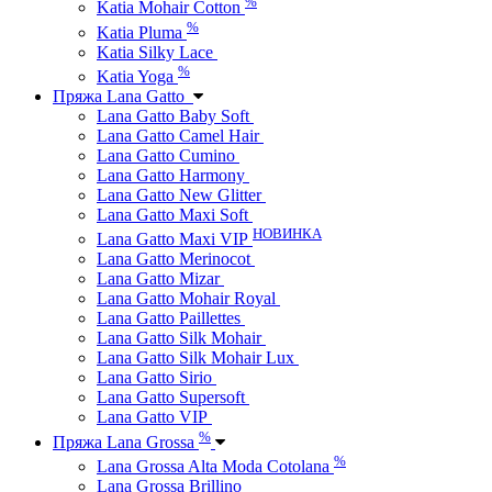
%
Katia Mohair Cotton
%
Katia Pluma
Katia Silky Lace
%
Katia Yoga
Пряжа Lana Gatto
Lana Gatto Baby Soft
Lana Gatto Camel Hair
Lana Gatto Cumino
Lana Gatto Harmony
Lana Gatto New Glitter
Lana Gatto Maxi Soft
НОВИНКА
Lana Gatto Maxi VIP
Lana Gatto Merinocot
Lana Gatto Mizar
Lana Gatto Mohair Royal
Lana Gatto Paillettes
Lana Gatto Silk Mohair
Lana Gatto Silk Mohair Lux
Lana Gatto Sirio
Lana Gatto Supersoft
Lana Gatto VIP
%
Пряжа Lana Grossa
%
Lana Grossa Alta Moda Cotolana
Lana Grossa Brillino