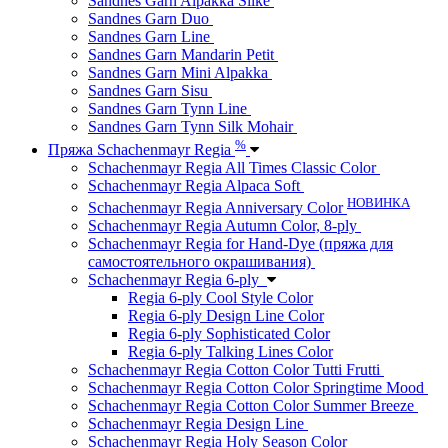
Sandnes Garn Alpakka Silke
Sandnes Garn Duo
Sandnes Garn Line
Sandnes Garn Mandarin Petit
Sandnes Garn Mini Alpakka
Sandnes Garn Sisu
Sandnes Garn Tynn Line
Sandnes Garn Tynn Silk Mohair
%
Пряжа Schachenmayr Regia
Schachenmayr Regia All Times Classic Color
Schachenmayr Regia Alpaca Soft
НОВИНКА
Schachenmayr Regia Anniversary Color
Schachenmayr Regia Autumn Color, 8-ply
Schachenmayr Regia for Hand-Dye (пряжа для
самостоятельного окрашивания)
Schachenmayr Regia 6-ply
Regia 6-ply Cool Style Color
Regia 6-ply Design Line Color
Regia 6-ply Sophisticated Color
Regia 6-ply Talking Lines Color
Schachenmayr Regia Cotton Color Tutti Frutti
Schachenmayr Regia Cotton Color Springtime Mood
Schachenmayr Regia Cotton Color Summer Breeze
Schachenmayr Regia Design Line
Schachenmayr Regia Holy Season Color