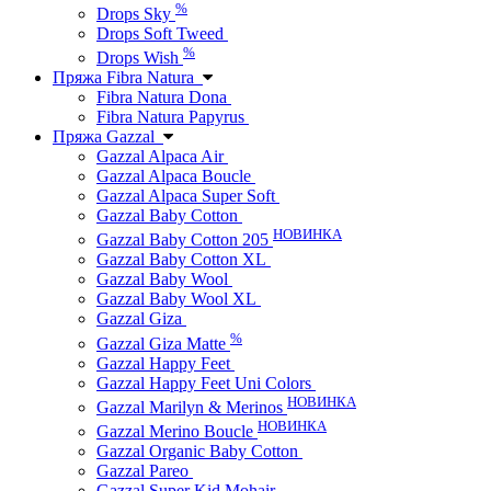
%
Drops Sky
Drops Soft Tweed
%
Drops Wish
Пряжа Fibra Natura
Fibra Natura Dona
Fibra Natura Papyrus
Пряжа Gazzal
Gazzal Alpaca Air
Gazzal Alpaca Boucle
Gazzal Alpaca Super Soft
Gazzal Baby Cotton
НОВИНКА
Gazzal Baby Cotton 205
Gazzal Baby Cotton XL
Gazzal Baby Wool
Gazzal Baby Wool XL
Gazzal Giza
%
Gazzal Giza Matte
Gazzal Happy Feet
Gazzal Happy Feet Uni Colors
НОВИНКА
Gazzal Marilyn & Merinos
НОВИНКА
Gazzal Merino Boucle
Gazzal Organic Baby Cotton
Gazzal Pareo
Gazzal Super Kid Mohair