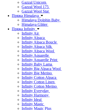
Gazzal Unicorn
Gazzal Wool 175
Gazzal Wool Star
Пряжа Himalaya
Himalaya Dolphin Baby
Himalaya Glitter
Пряжа Infinity
Infinity Air
Infinity Alpaca
Infinity Alpaca Boucle
Infinity Alpaca Silk
Infinity Alpaca Wool
Infinity Aquarelle
Infinity Aquarelle Print
Infinity Baby Lama
Infinity Big Alpaca Wool
Infinity Big Merino
Infinity Cotton Alpaca
Infinity Cotton Linen
Infinity Cotton Merino
Infinity Everyday
Infinity Harmony
Infinity Ideal
Infinity Magic
Infinity Magic Plus