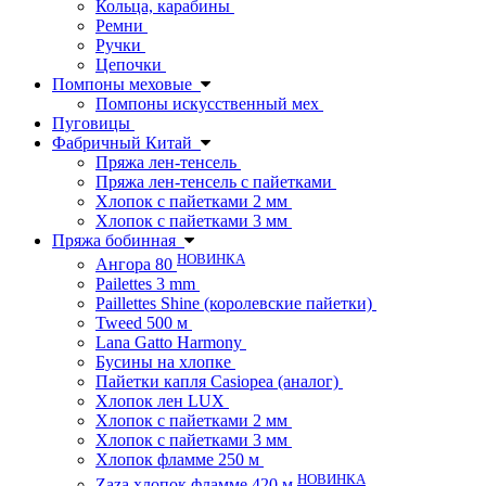
Кольца, карабины
Ремни
Ручки
Цепочки
Помпоны меховые
Помпоны искусственный мех
Пуговицы
Фабричный Китай
Пряжа лен-тенсель
Пряжа лен-тенсель с пайетками
Хлопок с пайетками 2 мм
Хлопок с пайетками 3 мм
Пряжа бобинная
НОВИНКА
Ангора 80
Pailettes 3 mm
Paillettes Shine (королевские пайетки)
Tweed 500 м
Lana Gatto Harmony
Бусины на хлопке
Пайетки капля Casiopea (аналог)
Хлопок лен LUX
Хлопок с пайетками 2 мм
Хлопок с пайетками 3 мм
Хлопок фламме 250 м
НОВИНКА
Zaza хлопок фламме 420 м