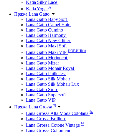
Katia Silky Lace
%
Katia Yoga
Пряжа Lana Gatto
Lana Gatto Baby Soft
Lana Gatto Camel Hair
Lana Gatto Cumino
Lana Gatto Harmony
Lana Gatto New Glitter
Lana Gatto Maxi Soft
НОВИНКА
Lana Gatto Maxi VIP
Lana Gatto Merinocot
Lana Gatto Mizar
Lana Gatto Mohair Royal
Lana Gatto Paillettes
Lana Gatto Silk Mohair
Lana Gatto Silk Mohair Lux
Lana Gatto Sirio
Lana Gatto Supersoft
Lana Gatto VIP
%
Пряжа Lana Grossa
%
Lana Grossa Alta Moda Cotolana
Lana Grossa Brillino
%
Lana Grossa Cotone Vintage
Lana Grossa Cottonhair