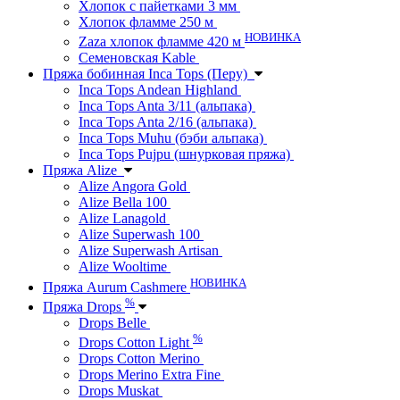
Хлопок с пайетками 3 мм
Хлопок фламме 250 м
НОВИНКА
Zaza хлопок фламме 420 м
Семеновская Kable
Пряжа бобинная Inca Tops (Перу)
Inca Tops Andean Highland
Inca Tops Anta 3/11 (альпака)
Inca Tops Anta 2/16 (альпака)
Inca Tops Muhu (бэби альпака)
Inca Tops Pujpu (шнурковая пряжа)
Пряжа Alize
Alize Angora Gold
Alize Bella 100
Alize Lanagold
Alize Superwash 100
Alize Superwash Artisan
Alize Wooltime
НОВИНКА
Пряжа Aurum Cashmere
%
Пряжа Drops
Drops Belle
%
Drops Cotton Light
Drops Cotton Merino
Drops Merino Extra Fine
Drops Muskat