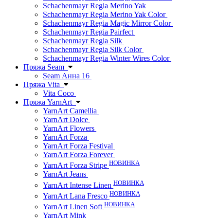
Schachenmayr Regia Merino Yak
Schachenmayr Regia Merino Yak Color
Schachenmayr Regia Magic Mirror Color
Schachenmayr Regia Pairfect
Schachenmayr Regia Silk
Schachenmayr Regia Silk Color
Schachenmayr Regia Winter Wires Color
Пряжа Seam
Seam Анна 16
Пряжа Vita
Vita Coco
Пряжа YarnArt
YarnArt Camellia
YarnArt Dolce
YarnArt Flowers
YarnArt Forza
YarnArt Forza Festival
YarnArt Forza Forever
НОВИНКА
YarnArt Forza Stripe
YarnArt Jeans
НОВИНКА
YarnArt Intense Linen
НОВИНКА
YarnArt Lana Fresco
НОВИНКА
YarnArt Linen Soft
YarnArt Mink