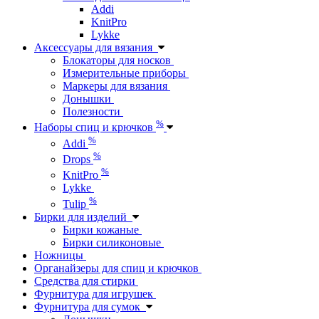
Addi
KnitPro
Lykke
Аксессуары для вязания
Блокаторы для носков
Измерительные приборы
Маркеры для вязания
Донышки
Полезности
%
Наборы спиц и крючков
%
Addi
%
Drops
%
KnitPro
Lykke
%
Tulip
Бирки для изделий
Бирки кожаные
Бирки силиконовые
Ножницы
Органайзеры для спиц и крючков
Средства для стирки
Фурнитура для игрушек
Фурнитура для сумок