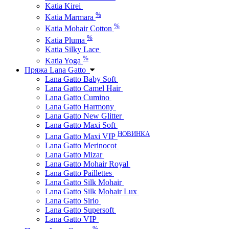
Katia Kirei
%
Katia Marmara
%
Katia Mohair Cotton
%
Katia Pluma
Katia Silky Lace
%
Katia Yoga
Пряжа Lana Gatto
Lana Gatto Baby Soft
Lana Gatto Camel Hair
Lana Gatto Cumino
Lana Gatto Harmony
Lana Gatto New Glitter
Lana Gatto Maxi Soft
НОВИНКА
Lana Gatto Maxi VIP
Lana Gatto Merinocot
Lana Gatto Mizar
Lana Gatto Mohair Royal
Lana Gatto Paillettes
Lana Gatto Silk Mohair
Lana Gatto Silk Mohair Lux
Lana Gatto Sirio
Lana Gatto Supersoft
Lana Gatto VIP
%