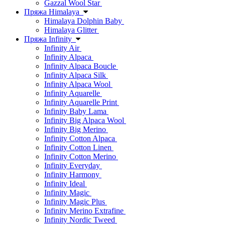
Gazzal Wool Star
Пряжа Himalaya
Himalaya Dolphin Baby
Himalaya Glitter
Пряжа Infinity
Infinity Air
Infinity Alpaca
Infinity Alpaca Boucle
Infinity Alpaca Silk
Infinity Alpaca Wool
Infinity Aquarelle
Infinity Aquarelle Print
Infinity Baby Lama
Infinity Big Alpaca Wool
Infinity Big Merino
Infinity Cotton Alpaca
Infinity Cotton Linen
Infinity Cotton Merino
Infinity Everyday
Infinity Harmony
Infinity Ideal
Infinity Magic
Infinity Magic Plus
Infinity Merino Extrafine
Infinity Nordic Tweed