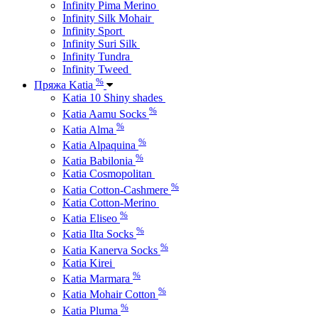
Infinity Pima Merino
Infinity Silk Mohair
Infinity Sport
Infinity Suri Silk
Infinity Tundra
Infinity Tweed
%
Пряжа Katia
Katia 10 Shiny shades
%
Katia Aamu Socks
%
Katia Alma
%
Katia Alpaquina
%
Katia Babilonia
Katia Cosmopolitan
%
Katia Cotton-Cashmere
Katia Cotton-Merino
%
Katia Eliseo
%
Katia Ilta Socks
%
Katia Kanerva Socks
Katia Kirei
%
Katia Marmara
%
Katia Mohair Cotton
%
Katia Pluma