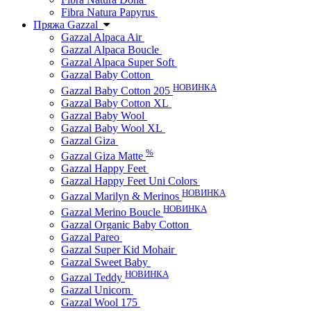
Fibra Natura Papyrus
Пряжа Gazzal
Gazzal Alpaca Air
Gazzal Alpaca Boucle
Gazzal Alpaca Super Soft
Gazzal Baby Cotton
НОВИНКА
Gazzal Baby Cotton 205
Gazzal Baby Cotton XL
Gazzal Baby Wool
Gazzal Baby Wool XL
Gazzal Giza
%
Gazzal Giza Matte
Gazzal Happy Feet
Gazzal Happy Feet Uni Colors
НОВИНКА
Gazzal Marilyn & Merinos
НОВИНКА
Gazzal Merino Boucle
Gazzal Organic Baby Cotton
Gazzal Pareo
Gazzal Super Kid Mohair
Gazzal Sweet Baby
НОВИНКА
Gazzal Teddy
Gazzal Unicorn
Gazzal Wool 175