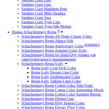
Sandnes Garn Duo
Sandnes Garn Line
Sandnes Garn Mandarin Petit
Sandnes Garn Mini Alpakka
Sandnes Garn Sisu
Sandnes Garn Tynn Line
Sandnes Garn Tynn Silk Mohair
%
Пряжа Schachenmayr Regia
Schachenmayr Regia All Times Classic Color
Schachenmayr Regia Alpaca Soft
НОВИНКА
Schachenmayr Regia Anniversary Color
Schachenmayr Regia Autumn Color, 8-ply
Schachenmayr Regia for Hand-Dye (пряжа для
самостоятельного окрашивания)
Schachenmayr Regia 6-ply
Regia 6-ply Cool Style Color
Regia 6-ply Design Line Color
Regia 6-ply Sophisticated Color
Regia 6-ply Talking Lines Color
Schachenmayr Regia Cotton Color Tutti Frutti
Schachenmayr Regia Cotton Color Springtime Mood
Schachenmayr Regia Cotton Color Summer Breeze
Schachenmayr Regia Design Line
Schachenmayr Regia Holy Season Color
Schachenmayr Regia Energy Flow Color