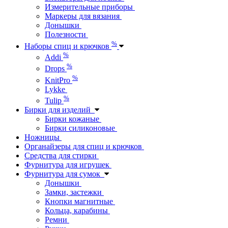
Измерительные приборы
Маркеры для вязания
Донышки
Полезности
%
Наборы спиц и крючков
%
Addi
%
Drops
%
KnitPro
Lykke
%
Tulip
Бирки для изделий
Бирки кожаные
Бирки силиконовые
Ножницы
Органайзеры для спиц и крючков
Средства для стирки
Фурнитура для игрушек
Фурнитура для сумок
Донышки
Замки, застежки
Кнопки магнитные
Кольца, карабины
Ремни