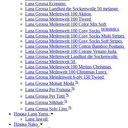
Lana Grossa Ecopuno
Lana Grossa Landlust die Sockenwolle 50 melange
Lana Grossa Meilenweit 100 Aktion
Lana Grossa Meilenweit 100 Tweed
Lana Grossa Meilenweit 100 Color Mix Soft
НОВИНКА
Lana Grossa Meilenweit 100 Cosy Socks
Lana Grossa Meilenweit 100 Cosy Socks Multi Stripes
Lana Grossa Meilenweit 100 Cosy Socks Soft Stripes
Lana Grossa Meilenweit 100 Cotton Bamboo Positano
Lana Grossa Meilenweit 100 Cotone Vegano Isola
Lana Grossa Meilenweit Landlust die Sockenwolle
Lana Grossa Meilenweit 50
Lana Grossa Meilenweit 100 Merino Christmas
Lana Grossa Meilnweit 100 Christmas Lurex
Lana Grossa Meinlenweit 6-ply 150 Tweed
%
Lana Grossa Mohair Moda
%
Lana Grossa Per Fortuna
%
Lana Grossa Per Tutti
%
Lana Grossa Silkhair
%
Lana Grossa Solo Lino
Пряжа Lang Yarns
Lang Jawoll
Пряжа Nako