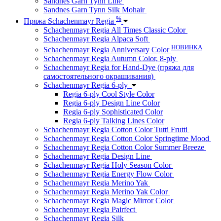
Sandnes Garn Tynn Line
Sandnes Garn Tynn Silk Mohair
%
Пряжа Schachenmayr Regia
Schachenmayr Regia All Times Classic Color
Schachenmayr Regia Alpaca Soft
НОВИНКА
Schachenmayr Regia Anniversary Color
Schachenmayr Regia Autumn Color, 8-ply
Schachenmayr Regia for Hand-Dye (пряжа для
самостоятельного окрашивания)
Schachenmayr Regia 6-ply
Regia 6-ply Cool Style Color
Regia 6-ply Design Line Color
Regia 6-ply Sophisticated Color
Regia 6-ply Talking Lines Color
Schachenmayr Regia Cotton Color Tutti Frutti
Schachenmayr Regia Cotton Color Springtime Mood
Schachenmayr Regia Cotton Color Summer Breeze
Schachenmayr Regia Design Line
Schachenmayr Regia Holy Season Color
Schachenmayr Regia Energy Flow Color
Schachenmayr Regia Merino Yak
Schachenmayr Regia Merino Yak Color
Schachenmayr Regia Magic Mirror Color
Schachenmayr Regia Pairfect
Schachenmayr Regia Silk