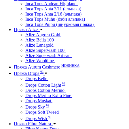
Inca Tops Andean Highland
Inca Tops Anta 3/11 (альпака)
Inca Tops Anta 2/16 (альпака)
Inca Tops Muhu (бэби альпака)
Inca Tops Pujpu (шнурковая пряжа)
Пряжа Alize
Alize Angora Gold
Alize Bella 100
Alize Lanagold
Alize Superwash 100
Alize Superwash Artisan
Alize Wooltime
НОВИНКА
Пряжа Aurum Cashmere
%
Пряжа Drops
Drops Belle
%
Drops Cotton Light
Drops Cotton Merino
Drops Merino Extra Fine
Drops Muskat
%
Drops Sky
Drops Soft Tweed
%
Drops Wish
Пряжа Fibra Natura
Fibra Natura Dona