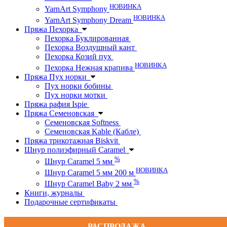
НОВИНКА
YarnArt Symphony
НОВИНКА
YarnArt Symphony Dream
Пряжа Пехорка
Пехорка Буклированная
Пехорка Воздушный кант
Пехорка Козий пух
НОВИНКА
Пехорка Нежная крапива
Пряжа Пух норки
Пух норки бобины
Пух норки мотки
Пряжа рафия Ispie
Пряжа Семеновская
Семеновская Softness
Семеновская Kable (Кабле)
Пряжа трикотажная Biskvit
Шнур полиэфирный Caramel
%
Шнур Caramel 5 мм
НОВИНКА
Шнур Caramel 5 мм 200 м
%
Шнур Caramel Baby 2 мм
Книги, журналы
Подарочные сертификаты
РАСПРОДАЖА