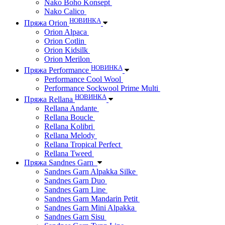
Nako Boho Konsept
Nako Calico
НОВИНКА
Пряжа Orion
Orion Alpaca
Orion Cotlin
Orion Kidsilk
Orion Merilon
НОВИНКА
Пряжа Performance
Performance Cool Wool
Performance Sockwool Prime Multi
НОВИНКА
Пряжа Rellana
Rellana Andante
Rellana Boucle
Rellana Kolibri
Rellana Melody
Rellana Tropical Perfect
Rellana Tweed
Пряжа Sandnes Garn
Sandnes Garn Alpakka Silke
Sandnes Garn Duo
Sandnes Garn Line
Sandnes Garn Mandarin Petit
Sandnes Garn Mini Alpakka
Sandnes Garn Sisu