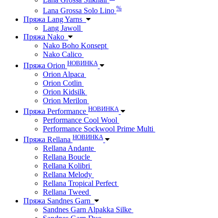
%
Lana Grossa Solo Lino
Пряжа Lang Yarns
Lang Jawoll
Пряжа Nako
Nako Boho Konsept
Nako Calico
НОВИНКА
Пряжа Orion
Orion Alpaca
Orion Cotlin
Orion Kidsilk
Orion Merilon
НОВИНКА
Пряжа Performance
Performance Cool Wool
Performance Sockwool Prime Multi
НОВИНКА
Пряжа Rellana
Rellana Andante
Rellana Boucle
Rellana Kolibri
Rellana Melody
Rellana Tropical Perfect
Rellana Tweed
Пряжа Sandnes Garn
Sandnes Garn Alpakka Silke