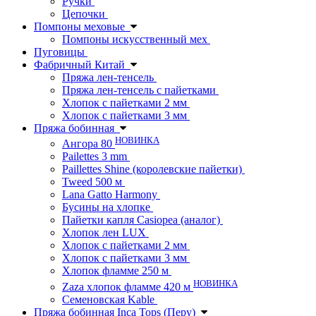
Ручки
Цепочки
Помпоны меховые
Помпоны искусственный мех
Пуговицы
Фабричный Китай
Пряжа лен-тенсель
Пряжа лен-тенсель с пайетками
Хлопок с пайетками 2 мм
Хлопок с пайетками 3 мм
Пряжа бобинная
НОВИНКА
Ангора 80
Pailettes 3 mm
Paillettes Shine (королевские пайетки)
Tweed 500 м
Lana Gatto Harmony
Бусины на хлопке
Пайетки капля Casiopea (аналог)
Хлопок лен LUX
Хлопок с пайетками 2 мм
Хлопок с пайетками 3 мм
Хлопок фламме 250 м
НОВИНКА
Zaza хлопок фламме 420 м
Семеновская Kable
Пряжа бобинная Inca Tops (Перу)