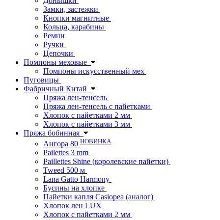
Донышки
Замки, застежки
Кнопки магнитные
Кольца, карабины
Ремни
Ручки
Цепочки
Помпоны меховые
Помпоны искусственный мех
Пуговицы
Фабричный Китай
Пряжа лен-тенсель
Пряжа лен-тенсель с пайетками
Хлопок с пайетками 2 мм
Хлопок с пайетками 3 мм
Пряжа бобинная
НОВИНКА
Ангора 80
Pailettes 3 mm
Paillettes Shine (королевские пайетки)
Tweed 500 м
Lana Gatto Harmony
Бусины на хлопке
Пайетки капля Casiopea (аналог)
Хлопок лен LUX
Хлопок с пайетками 2 мм