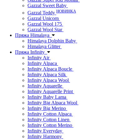
Gazzal Sweet Baby
НОВИНКА
Gazzal Teddy
Gazzal Unicorn
Gazzal Wool 175
Gazzal Wool Star
Пряжа Himalaya
Himalaya Dolphin Baby
Himalaya Glitter
Пряжа Infinity
Infinity Air
Infinity Alpaca
Infinity Alpaca Boucle
Infinity Alpaca Silk
Infinity Alpaca Wool
Infinity Aquarelle
Infinity Aquarelle Print
Infinity Baby Lama
Infinity Big Alpaca Wool
Infinity Big Merino
Infinity Cotton Alpaca
Infinity Cotton Linen
Infinity Cotton Merino
Infinity Everyday
Infinity Harmony