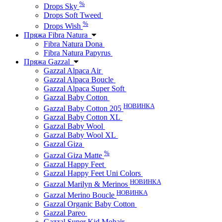
%
Drops Sky
Drops Soft Tweed
%
Drops Wish
Пряжа Fibra Natura
Fibra Natura Dona
Fibra Natura Papyrus
Пряжа Gazzal
Gazzal Alpaca Air
Gazzal Alpaca Boucle
Gazzal Alpaca Super Soft
Gazzal Baby Cotton
НОВИНКА
Gazzal Baby Cotton 205
Gazzal Baby Cotton XL
Gazzal Baby Wool
Gazzal Baby Wool XL
Gazzal Giza
%
Gazzal Giza Matte
Gazzal Happy Feet
Gazzal Happy Feet Uni Colors
НОВИНКА
Gazzal Marilyn & Merinos
НОВИНКА
Gazzal Merino Boucle
Gazzal Organic Baby Cotton
Gazzal Pareo
Gazzal Super Kid Mohair