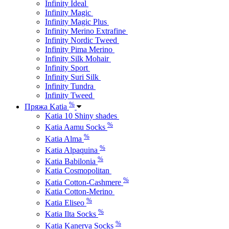
Infinity Ideal
Infinity Magic
Infinity Magic Plus
Infinity Merino Extrafine
Infinity Nordic Tweed
Infinity Pima Merino
Infinity Silk Mohair
Infinity Sport
Infinity Suri Silk
Infinity Tundra
Infinity Tweed
%
Пряжа Katia
Katia 10 Shiny shades
%
Katia Aamu Socks
%
Katia Alma
%
Katia Alpaquina
%
Katia Babilonia
Katia Cosmopolitan
%
Katia Cotton-Cashmere
Katia Cotton-Merino
%
Katia Eliseo
%
Katia Ilta Socks
%
Katia Kanerva Socks