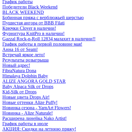
График работы
Победители Black Weekend
BLACK WEEKEND
Бобинная пряжа с верблюжьей шерстью
Пушистая ангора от BBB Filati
Крючки Clover в наличии!
Фурнитура KnitPro в наличии!
Gazzal Rock-n-Roll 12834 малахит в наличии!!
График работы в первой половине мая!
Анна 16 от Seam!
Встречай яркое лето!
Результаты розыгрыша
Новый адрес!
FibraNatura Dona
Himalaya Dolphin Baby
ALIZE ANGORA GOLD STAR
Baby Alpaca Silk от Drops
Kid-Silk от Drops
Новые цвета Drops Air!
Новые оттенки Alize Puffy!
Новинка сезона - YarnArt Flowers!
Новинка - Alize Naturale!
Расширена линейка Nako Artist!
График работы в июле
АКЦИЯ: Скидки на летнюю пряжу!