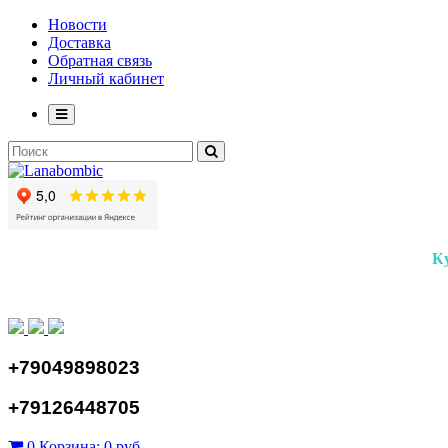
Новости
Доставка
Обратная связь
Личный кабинет
К
+79049898023
+79126448705
0
Корзина:
0 руб