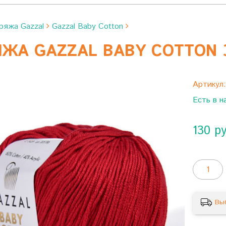
ряжа Gazzal
Gazzal Baby Cotton
ЯЖА GAZZAL BABY COTTON 
Артикул
Есть в н
130 р
Вы