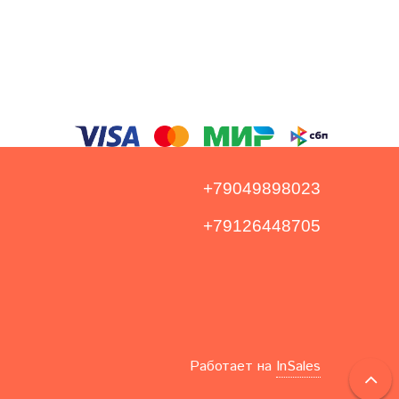
+79049898023
+79126448705
Работает на
InSales