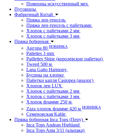
Помпоны искусственный мех
Пуговицы
Фабричный Китай
Пряжа лен-тенсель
Пряжа лен-тенсель с пайетками
Хлопок с пайетками 2 мм
Хлопок с пайетками 3 мм
Пряжа бобинная
НОВИНКА
Ангора 80
Pailettes 3 mm
Paillettes Shine (королевские пайетки)
Tweed 500 м
Lana Gatto Harmony
Бусины на хлопке
Пайетки капля Casiopea (аналог)
Хлопок лен LUX
Хлопок с пайетками 2 мм
Хлопок с пайетками 3 мм
Хлопок фламме 250 м
НОВИНКА
Zaza хлопок фламме 420 м
Семеновская Kable
Пряжа бобинная Inca Tops (Перу)
Inca Tops Andean Highland
Inca Tops Anta 3/11 (альпака)