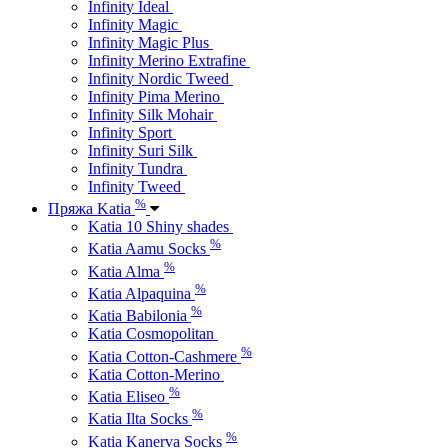
Infinity Ideal
Infinity Magic
Infinity Magic Plus
Infinity Merino Extrafine
Infinity Nordic Tweed
Infinity Pima Merino
Infinity Silk Mohair
Infinity Sport
Infinity Suri Silk
Infinity Tundra
Infinity Tweed
%
Пряжа Katia
Katia 10 Shiny shades
%
Katia Aamu Socks
%
Katia Alma
%
Katia Alpaquina
%
Katia Babilonia
Katia Cosmopolitan
%
Katia Cotton-Cashmere
Katia Cotton-Merino
%
Katia Eliseo
%
Katia Ilta Socks
%
Katia Kanerva Socks