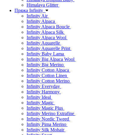
Himalaya Glitter
Пряжа Infinity
Infinity Air
Infinity Alpaca
Infinity Alpaca Boucle
Infinity Alpaca Silk
Infinity Alpaca Wool
Infinity Aquarelle
Infinity Aquarelle Print
Infinity Baby Lama
Infinity Big Alpaca Wool
Infinity Big Merino
Infinity Cotton Alpaca
Infinity Cotton Linen
Infinity Cotton Merino
Infinity Everyday
Infinity Harmony
Infinity Ideal
Infinity Magic
Infinity Magic Plus
Infinity Merino Extrafine
Infinity Nordic Tweed
Infinity Pima Merino
Infinity Silk Mohair