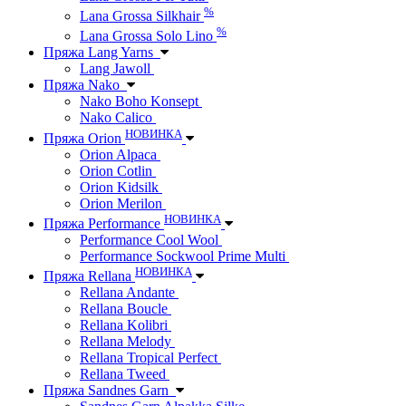
%
Lana Grossa Silkhair
%
Lana Grossa Solo Lino
Пряжа Lang Yarns
Lang Jawoll
Пряжа Nako
Nako Boho Konsept
Nako Calico
НОВИНКА
Пряжа Orion
Orion Alpaca
Orion Cotlin
Orion Kidsilk
Orion Merilon
НОВИНКА
Пряжа Performance
Performance Cool Wool
Performance Sockwool Prime Multi
НОВИНКА
Пряжа Rellana
Rellana Andante
Rellana Boucle
Rellana Kolibri
Rellana Melody
Rellana Tropical Perfect
Rellana Tweed
Пряжа Sandnes Garn