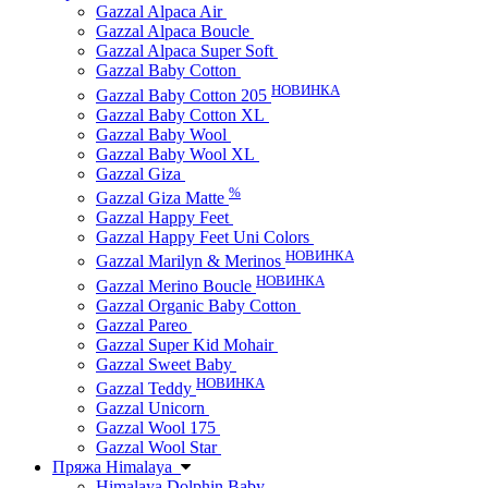
Gazzal Alpaca Air
Gazzal Alpaca Boucle
Gazzal Alpaca Super Soft
Gazzal Baby Cotton
НОВИНКА
Gazzal Baby Cotton 205
Gazzal Baby Cotton XL
Gazzal Baby Wool
Gazzal Baby Wool XL
Gazzal Giza
%
Gazzal Giza Matte
Gazzal Happy Feet
Gazzal Happy Feet Uni Colors
НОВИНКА
Gazzal Marilyn & Merinos
НОВИНКА
Gazzal Merino Boucle
Gazzal Organic Baby Cotton
Gazzal Pareo
Gazzal Super Kid Mohair
Gazzal Sweet Baby
НОВИНКА
Gazzal Teddy
Gazzal Unicorn
Gazzal Wool 175
Gazzal Wool Star
Пряжа Himalaya
Himalaya Dolphin Baby