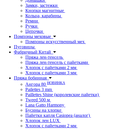
Донышки
Замки, застежки
Кнопки магнитные
Кольца, карабины
Ремни
Ручки
Цепочки
Помпоны меховые
Помпоны искусственный мех
Пуговицы
Фабричный Китай
Пряжа лен-тенсель
Пряжа лен-тенсель с пайетками
Хлопок с пайетками 2 мм
Хлопок с пайетками 3 мм
Пряжа бобинная
НОВИНКА
Ангора 80
Pailettes 3 mm
Paillettes Shine (королевские пайетки)
Tweed 500 м
Lana Gatto Harmony
Бусины на хлопке
Пайетки капля Casiopea (аналог)
Хлопок лен LUX
Хлопок с пайетками 2 мм