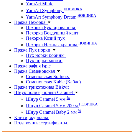
YarnArt Mink
НОВИНКА
YarnArt Symphony
НОВИНКА
YarnArt Symphony Dream
Пряжа Пехорка
Пехорка Буклированная
Пехорка Воздушный кант
Пехорка Козий пух
НОВИНКА
Пехорка Нежная крапива
Пряжа Пух норки
Пух норки бобины
Пух норки мотки
Пряжа рафия Ispie
Пряжа Семеновская
Семеновская Softness
Семеновская Kable (Кабле)
Пряжа трикотажная Biskvit
Шнур полиэфирный Caramel
%
Шнур Caramel 5 мм
НОВИНКА
Шнур Caramel 5 мм 200 м
%
Шнур Caramel Baby 2 мм
Книги, журналы
Подарочные сертификаты