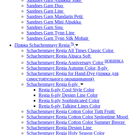
Sandnes Garn Alpakka Silke
Sandnes Garn Duo
Sandnes Garn Line
Sandnes Garn Mandarin Petit
Sandnes Garn Mini Alpakka
Sandnes Garn Sisu
Sandnes Garn Tynn Line
Sandnes Garn Tynn Silk Mohair
%
Пряжа Schachenmayr Regia
Schachenmayr Regia All Times Classic Color
Schachenmayr Regia Alpaca Soft
НОВИНКА
Schachenmayr Regia Anniversary Color
Schachenmayr Regia Autumn Color, 8-ply
Schachenmayr Regia for Hand-Dye (пряжа для
самостоятельного окрашивания)
Schachenmayr Regia 6-ply
Regia 6-ply Cool Style Color
Regia 6-ply Design Line Color
Regia 6-ply Sophisticated Color
Regia 6-ply Talking Lines Color
Schachenmayr Regia Cotton Color Tutti Frutti
Schachenmayr Regia Cotton Color Springtime Mood
Schachenmayr Regia Cotton Color Summer Breeze
Schachenmayr Regia Design Line
Schachenmayr Regia Holy Season Color