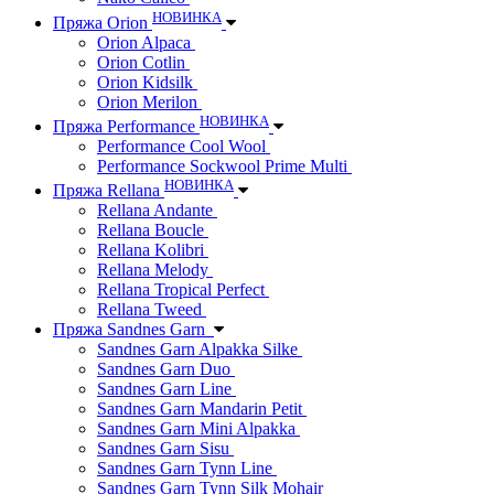
НОВИНКА
Пряжа Orion
Orion Alpaca
Orion Cotlin
Orion Kidsilk
Orion Merilon
НОВИНКА
Пряжа Performance
Performance Cool Wool
Performance Sockwool Prime Multi
НОВИНКА
Пряжа Rellana
Rellana Andante
Rellana Boucle
Rellana Kolibri
Rellana Melody
Rellana Tropical Perfect
Rellana Tweed
Пряжа Sandnes Garn
Sandnes Garn Alpakka Silke
Sandnes Garn Duo
Sandnes Garn Line
Sandnes Garn Mandarin Petit
Sandnes Garn Mini Alpakka
Sandnes Garn Sisu
Sandnes Garn Tynn Line
Sandnes Garn Tynn Silk Mohair