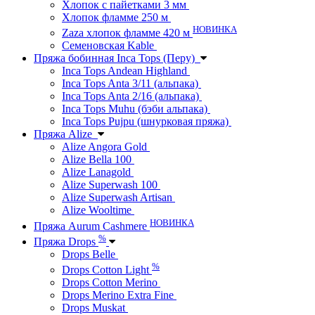
Хлопок с пайетками 3 мм
Хлопок фламме 250 м
НОВИНКА
Zaza хлопок фламме 420 м
Семеновская Kable
Пряжа бобинная Inca Tops (Перу)
Inca Tops Andean Highland
Inca Tops Anta 3/11 (альпака)
Inca Tops Anta 2/16 (альпака)
Inca Tops Muhu (бэби альпака)
Inca Tops Pujpu (шнурковая пряжа)
Пряжа Alize
Alize Angora Gold
Alize Bella 100
Alize Lanagold
Alize Superwash 100
Alize Superwash Artisan
Alize Wooltime
НОВИНКА
Пряжа Aurum Cashmere
%
Пряжа Drops
Drops Belle
%
Drops Cotton Light
Drops Cotton Merino
Drops Merino Extra Fine
Drops Muskat