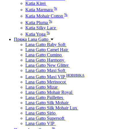
Katia Kirei
%
Katia Marmara
%
Katia Mohair Cotton
%
Katia Pluma
Katia Silky Lace
%
Katia Yoga
Пряжа Lana Gatto
Lana Gatto Baby Soft
Lana Gatto Camel Hair
Lana Gatto Cumino
Lana Gatto Harmony
Lana Gatto New Glitter
Lana Gatto Maxi Soft
НОВИНКА
Lana Gatto Maxi VIP
Lana Gatto Merinocot
Lana Gatto Mizar
Lana Gatto Mohair Royal
Lana Gatto Paillettes
Lana Gatto Silk Mohair
Lana Gatto Silk Mohair Lux
Lana Gatto Sirio
Lana Gatto Supersoft
Lana Gatto VIP
%