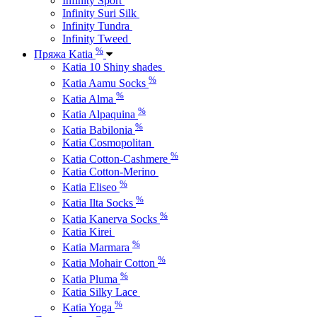
Infinity Sport
Infinity Suri Silk
Infinity Tundra
Infinity Tweed
%
Пряжа Katia
Katia 10 Shiny shades
%
Katia Aamu Socks
%
Katia Alma
%
Katia Alpaquina
%
Katia Babilonia
Katia Cosmopolitan
%
Katia Cotton-Cashmere
Katia Cotton-Merino
%
Katia Eliseo
%
Katia Ilta Socks
%
Katia Kanerva Socks
Katia Kirei
%
Katia Marmara
%
Katia Mohair Cotton
%
Katia Pluma
Katia Silky Lace
%
Katia Yoga