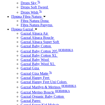
%
Drops Sky
Drops Soft Tweed
%
Drops Wish
Пряжа Fibra Natura
Fibra Natura Dona
Fibra Natura Papyrus
Пряжа Gazzal
Gazzal Alpaca Air
Gazzal Alpaca Boucle
Gazzal Alpaca Super Soft
Gazzal Baby Cotton
НОВИНКА
Gazzal Baby Cotton 205
Gazzal Baby Cotton XL
Gazzal Baby Wool
Gazzal Baby Wool XL
Gazzal Giza
%
Gazzal Giza Matte
Gazzal Happy Feet
Gazzal Happy Feet Uni Colors
НОВИНКА
Gazzal Marilyn & Merinos
НОВИНКА
Gazzal Merino Boucle
Gazzal Organic Baby Cotton
Gazzal Pareo
Gazzal Super Kid Mohair