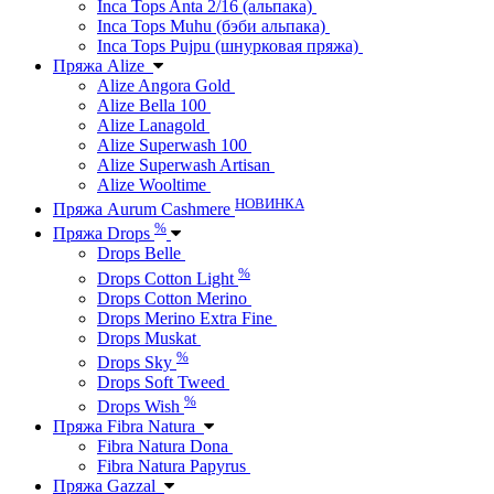
Inca Tops Anta 2/16 (альпака)
Inca Tops Muhu (бэби альпака)
Inca Tops Pujpu (шнурковая пряжа)
Пряжа Alize
Alize Angora Gold
Alize Bella 100
Alize Lanagold
Alize Superwash 100
Alize Superwash Artisan
Alize Wooltime
НОВИНКА
Пряжа Aurum Cashmere
%
Пряжа Drops
Drops Belle
%
Drops Cotton Light
Drops Cotton Merino
Drops Merino Extra Fine
Drops Muskat
%
Drops Sky
Drops Soft Tweed
%
Drops Wish
Пряжа Fibra Natura
Fibra Natura Dona
Fibra Natura Papyrus
Пряжа Gazzal