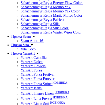
Schachenmayr Regia Energy Flow Color
Schachenmayr Regia Merino Yak
Schachenmayr Regia Merino Yak Color
Schachenmayr Regia Magic Mirror Color
Schachenmayr Regia Pairfect
Schachenmayr Regia Silk
Schachenmayr Regia Silk Color
Schachenmayr Regia Winter Wires Color
Пряжа Seam
Seam Анна 16
Пряжа Vita
Vita Coco
Пряжа YarnArt
YarnArt Camellia
YarnArt Dolce
YarnArt Flowers
YarnArt Forza
YarnArt Forza Festival
YarnArt Forza Forever
НОВИНКА
YarnArt Forza Stripe
YarnArt Jeans
НОВИНКА
YarnArt Intense Linen
НОВИНКА
YarnArt Lana Fresco
НОВИНКА
YarnArt Linen Soft