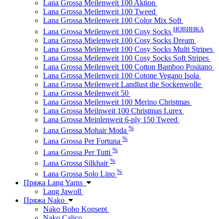
Lana Grossa Meilenweit 100 Aktion
Lana Grossa Meilenweit 100 Tweed
Lana Grossa Meilenweit 100 Color Mix Soft
НОВИНКА
Lana Grossa Meilenweit 100 Cosy Socks
Lana Grossa Mielenweit 100 Cosy Socks Dream
Lana Grossa Meilenweit 100 Cosy Socks Multi Stripes
Lana Grossa Meilenweit 100 Cosy Socks Soft Stripes
Lana Grossa Meilenweit 100 Cotton Bamboo Positano
Lana Grossa Meilenweit 100 Cotone Vegano Isola
Lana Grossa Meilenweit Landlust die Sockenwolle
Lana Grossa Meilenweit 50
Lana Grossa Meilenweit 100 Merino Christmas
Lana Grossa Meilnweit 100 Christmas Lurex
Lana Grossa Meinlenweit 6-ply 150 Tweed
%
Lana Grossa Mohair Moda
%
Lana Grossa Per Fortuna
%
Lana Grossa Per Tutti
%
Lana Grossa Silkhair
%
Lana Grossa Solo Lino
Пряжа Lang Yarns
Lang Jawoll
Пряжа Nako
Nako Boho Konsept
Nako Calico