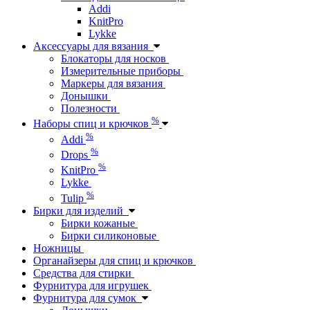
Addi
KnitPro
Lykke
Аксессуары для вязания
Блокаторы для носков
Измерительные приборы
Маркеры для вязания
Донышки
Полезности
%
Наборы спиц и крючков
%
Addi
%
Drops
%
KnitPro
Lykke
%
Tulip
Бирки для изделий
Бирки кожаные
Бирки силиконовые
Ножницы
Органайзеры для спиц и крючков
Средства для стирки
Фурнитура для игрушек
Фурнитура для сумок