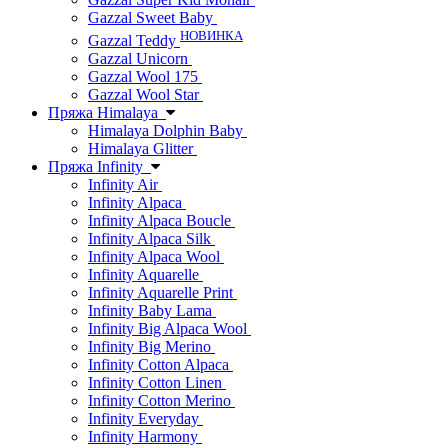
Gazzal Sweet Baby
НОВИНКА
Gazzal Teddy
Gazzal Unicorn
Gazzal Wool 175
Gazzal Wool Star
Пряжа Himalaya
Himalaya Dolphin Baby
Himalaya Glitter
Пряжа Infinity
Infinity Air
Infinity Alpaca
Infinity Alpaca Boucle
Infinity Alpaca Silk
Infinity Alpaca Wool
Infinity Aquarelle
Infinity Aquarelle Print
Infinity Baby Lama
Infinity Big Alpaca Wool
Infinity Big Merino
Infinity Cotton Alpaca
Infinity Cotton Linen
Infinity Cotton Merino
Infinity Everyday
Infinity Harmony