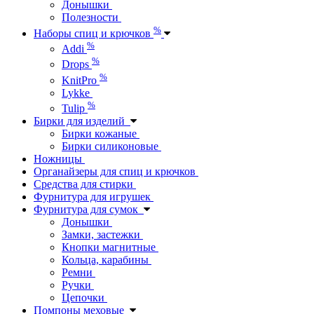
Донышки
Полезности
%
Наборы спиц и крючков
%
Addi
%
Drops
%
KnitPro
Lykke
%
Tulip
Бирки для изделий
Бирки кожаные
Бирки силиконовые
Ножницы
Органайзеры для спиц и крючков
Средства для стирки
Фурнитура для игрушек
Фурнитура для сумок
Донышки
Замки, застежки
Кнопки магнитные
Кольца, карабины
Ремни
Ручки
Цепочки
Помпоны меховые