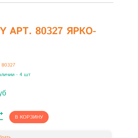
 АРТ. 80327 ЯРКО-
:
80327
аличии - 4 шт
уб
В КОРЗИНУ
брать