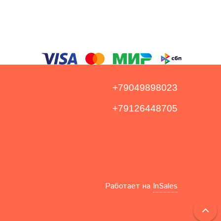
+79049898023
+79126448705
Работает на
InSales