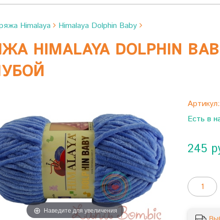
ряжа Himalaya
Himalaya Dolphin Baby
ЖА HIMALAYA DOLPHIN BABY
ЛУБОЙ
Артикул
Есть в н
245 р
Наведите для увеличения
Вы